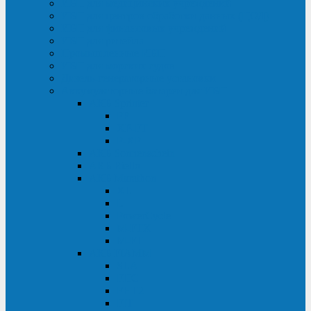
ИБП для медицинских учреждений
ИБП для центров обработки данных (ЦОД)
ИБП для финансовых учреждений
ИБП для ритейла
Промышленные ИБП
ИБП для морских судов
Дизель-генераторные установки
Аккумуляторные батареи для ИБП
АКБ Sprinter
PP
XP-FT
P-XP
АКБ Sonnenschein
АКБ Riello
АКБ Marathon
XL
L
PowerCycle
M-FTX
M-FT
АКБ FIAMM
SLA
FHC
FHT2
FIT