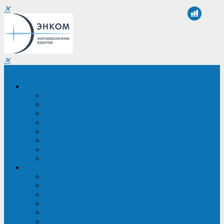
✕
✕
Санкт-Петербург
Компания
О компании
Реквизиты
Сертификаты
Партнеры
Проекты
Отзывы
Новости
Вакансии
Услуги
ИБП в реестре Минпромторга
Регистрация и защита проекта
Подбор аналогов ИБП
Подбор ИБП
Импортозамещение ИБП
Обследование систем электроснабжения объекта