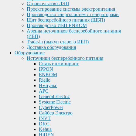
Строительство ЛЭП
Проектирование системы электропитания
Производство энергосистем с генераторами
Щит бесперебойного питания (ЩБП)
Производство ИБП ENKOМ
Аренда источников бесперебойного питания
(ИБП)
Trade-in (выкуп старого ИБП)
Доставка оборудования
Оборудование
Источники бесперебойного питания
Связь инжиниринг
IPPON
ENKOM
Riello
Импульс
APC
General Electric
Systeme Electric
CyberPower
Сайбер Электро
INVT
DKC
Kehua
HiDEN