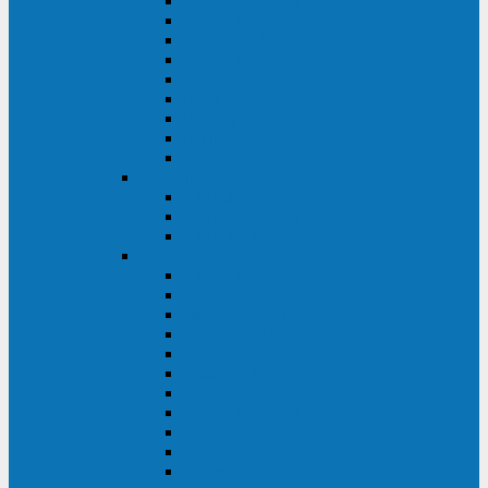
Master Industrial
Master HP
Master HP UL
Master HE
Master FC400
iPlug
iDialog
iDialog Rack
Sentinel Pro
Импульс
Импульс Фристайл
Импульс Боксер
Импульс Модуль
APC
Easy UPS 3S
Easy UPS 3M
Smart-UPS VT
Symmetra PX
Galaxy 3500
Galaxy 5500
Galaxy 7000
Smart-UPS On-Line
Back-UPS Pro
Smart-UPS
Symmetra