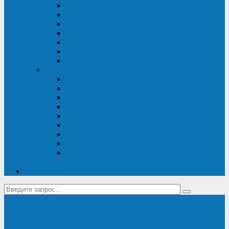
Диагностика дизель-генераторов
Производство дизельных электростанций
Сервис ДЭС
Установка и монтаж ДГУ
Пусконаладка ДГУ
Ремонт дизельных генераторов
Техническое обслуживание ДГУ
ИБП
Диагностика ИБП
Техническое обслуживание ИБП
Ремонт ИБП
Монтаж, шефмонтаж и пусконаладка
Ремонт ИБП APC
Ремонт ИБП Eaton
Ремонт ИБП Delta Electronics
Ремонт ИБП Riello
Техническое обслуживание и сервис ИБП
Legrand
Контакты
Поставка ИБП Eaton и Riello
Санкт-Петербург
info@en-kom.ru
8 (800) 511-70-94
+7 (812) 677-14-41
Перезвоните мне