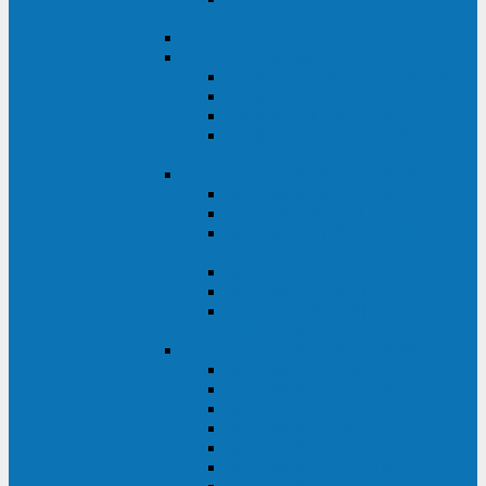
ВА
ELTENA One Station
ELTENA Intelligent
Intelligent II RM1U 500 - 800 ВА
Intelligent III 1100 - 3000RT
Intelligent LT2 500 - 1500 ВА
Intelligent II RM/RMLT 600 - 1000
ВА
ELTENA Monolith (однофазные)
Monolith K LT 20000 ВА
Monolith D 6000RT
Monolith E RT/RTLT 1000 - 3000
ВА
Monolith E LT 1000 - 3000 ВА
Monolith III 1500RT - 3000RT
Monolith III 6000RT2U,
10000RT2U
ELTENA Monolith (трехфазные)
Monolith F 20-40 кВА
Monolith XF 20-200 кВА
Monolith ХE 10-20 кВА
Monolith ХE 40-80 кВА
Monolith RTM 10000-31, 10000-33
Monolith XL 40 - 200 кВА