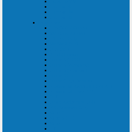
Excelente VM
Uniprom 3L
Uniprom 3M
Uniprom 3S
CyberPower
CPS (600-7500ВА)
SMP (350-750ВА)
HSTP3T (3:3)
SM/SMX (3:3)
OLS (3:1)
RT33 (3 фазы)
Online S (ECO)
Online S (Advanced)
Online S (Premium)
Online (OL)
Online (High-Density)
Professional Rackmount (PR RT)
Professional Tower (PR)
PLT
Office Rackmount (OR)
PFC Sinewave (CP)
Value Pro
Value SOHO
Value
UT