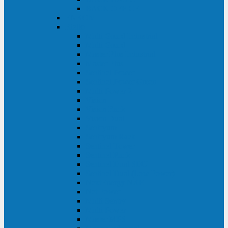
BACK OFFICE
ENKOM
Riello
Multi Guard Industrial
Multi Guard
Master Plus Industrial
Master Plus
Sentinel Power
Sentinel Power Green
Multi Power 2
Vision
Vision Rack
Vision Dual
Sentryum
Sentryum Rack
Sentinel Tower
Sentinel Rack
Sentinel Dual SDU
Sentinel Dual (Low Power)
NextEnergy NXE
Net Power
Multi Sentry
Multi Power
Master MPS