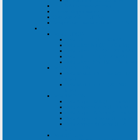
Monolith XM 120 - 200 кВА
ELTENA постоянного тока
Прочее оборудование ELTENA
Софт для ИБП ELTENA
Батарейные шкафы и блоки ELTENA
Delta
Delta ULTRON
Delta Ultron H (15 - 30 кВА)
Delta Ultron NT (20 - 500 кВА)
Delta Ultron HPH (20 - 200 кВА)
Delta Ultron EH (10 - 20 кВА)
Delta Ultron DPS (160 - 1200 кВА)
Delta MODULON
Delta Modulon NH Plus (20 - 120
кВА)
Delta Modulon DPH (20 - 600
кВА)
Delta AMPLON
Delta Amplon MX (1,1 - 3 кВА)
Delta Amplon GAIA (1 - 3 кВА)
Delta Amplon N Series (1 - 3 кВА)
Delta Amplon R Series (1 - 3 кВА)
Delta Amplon RT Series (1 - 20
кВА)
Delta AGILON