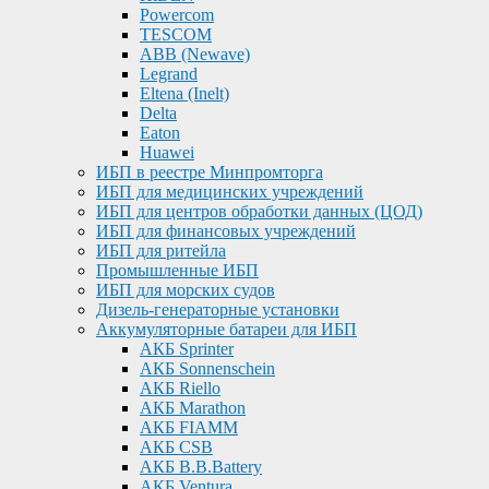
Powercom
TESCOM
ABB (Newave)
Legrand
Eltena (Inelt)
Delta
Eaton
Huawei
ИБП в реестре Минпромторга
ИБП для медицинских учреждений
ИБП для центров обработки данных (ЦОД)
ИБП для финансовых учреждений
ИБП для ритейла
Промышленные ИБП
ИБП для морских судов
Дизель-генераторные установки
Аккумуляторные батареи для ИБП
АКБ Sprinter
АКБ Sonnenschein
АКБ Riello
АКБ Marathon
АКБ FIAMM
АКБ CSB
АКБ B.B.Battery
АКБ Ventura