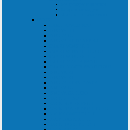
Контролеры и датчики
Батарейные модули
Монтажные комплекты
IPPON
GAME POWER PRO
INNOVA II T
INNOVA G2 L
INNOVA RT TOWER 3-1
SMART WINNER II
SMART WINNER II EURO
SMART WINNER II 1U
SMART POWER PRO II
SMART POWER PRO II EURO
INNOVA RT
INNOVA RT II
INNOVA RT 33 TOWER
INNOVA G2
INNOVA G2 EURO
BACK VERSO
BACK POWER PRO II
BACK POWER PRO II EURO
BACK COMFO PRO II
BACK BASIC EURO
BACK BASIC EURO S
BACK BASIC