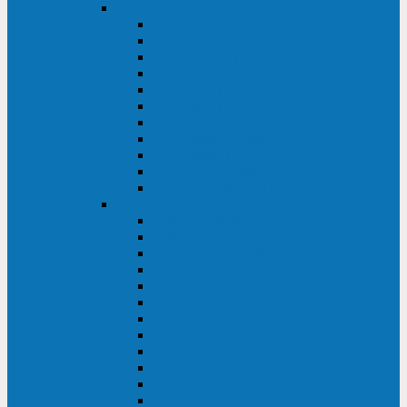
DKC
DKC TRIO MDB
DKC TRIO MDA
DKC Extra TT
DKC Trio XT/Trio XTG
DKC Trio TT
DKC Trio TM
DKC Solo MD/Solo MMB
DKC Small Rackmount
DKC Small Tower
DKC Info Rackmount Pro
DKC Info/Info LCD/Info PDU
Kehua
Kehua Myria 60-200
Kehua MR33 400-1600
Kehua MR33 30-600
Kehua KR-RM Li 1-3 кВА
Kehua KR-RM 10-40 кВА
Kehua KR-RM 1-3 кВА
Kehua KR33T 300-600
Kehua KR33T 10-40
Kehua KR33 300-1200
Kehua KR33 10-40 10-40 кВА
Kehua KR11T 6-10 кВА
Kehua KR11-J Plus 6-10 кВА