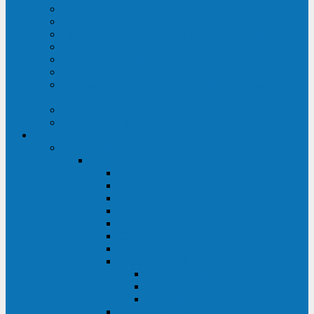
Строительство ЦОД
Строительство ЛЭП
Проектирование системы электропитания
Производство энергосистем с генераторами
Щит бесперебойного питания (ЩБП)
Производство ИБП ENKOМ
Аренда источников бесперебойного питания
(ИБП)
Trade-in (выкуп старого ИБП)
Доставка оборудования
Оборудование
Источники бесперебойного питания
Связь инжиниринг
СИПБ 0,8-2 кВА Tower
СИПБ 1-3 кВА Rack/Tower
СИПБ 6-20 кВА Rack/Tower
СИПБ 1-3 кВА Tower
СИПБ 6-20 кВА Tower
СИП380А 10-500 кВА
СИП380Б 10-800 кВА
СИП380А МД
Шкафы модульных ИБП
Силовые модули
Батарейные кабинеты и модули
Опции для ИБП