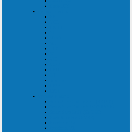
Galaxy 300
Back-UPS
General Electric
EP
VCL
LP31T
NP
Match
ML
TLE
SG
VH
VCO
LP11
GT
Site Pro
LP33
LP31
Systeme Electric
Smart-Save Online SRT (SRTSE)
Smart-Save Online SRV (SRVSE)
Smart-Save SMT (SMTSE)
Back-Save BV (BVSE)
Excelente VX
Excelente VL