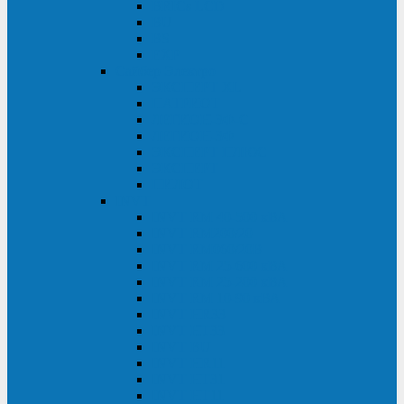
BRICs LCD
BU
BS
EXP
Сайбер Электро
ЭКСПЕРТ XL
ПАТРИОТ
ЛЕГИОН-3Ф-C
ЛЕГИОН-3Ф
ЭКСПЕРТ ПЛЮС
ЭКСПЕРТ
ПИЛОТ
INVT
INVT RM 40-500 кВА
INVT RM200/20
INVT RM060/20B
INVT RM 25-600 кВА
INVT RM 25-200 кВА
INVT RM 10-90 кВА
INVT HR33
INVT HT33
INVT BU
INVT HR11
INVT HT31
INVT HT11