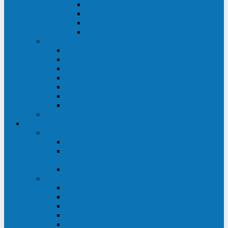
ABF
AB
HRL-W
HR / HRL
Опции для ИБП
Распределители питания (PDU)
Модули байпаса
Батарейные кабинеты
Монтажные комплекты
Карты управления и датчики контроля
Батарейные модули
Кабели и переходники
Запасные части, инструменты и принадлежности
Сервис-центр
АКБ
Обслуживание АКБ
Контрольно-тренировочный цикл
аккумуляторных батарей
Замена аккумуляторов в ИБП
ДГУ
Модернизация ДГУ
Мониторинг ДГУ
Испытание ДГУ под нагрузкой
Проектирование ДГУ
Поставка дизельных электростанций