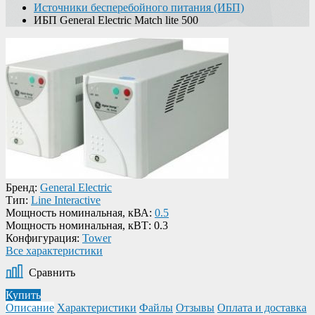
Источники бесперебойного питания (ИБП)
ИБП General Electric Match lite 500
Бренд:
General Electric
Тип:
Line Interactive
Мощность номинальная, кВА:
0.5
Мощность номинальная, кВТ:
0.3
Конфигурация:
Tower
Все характеристики
Сравнить
Купить
Описание
Характеристики
Файлы
Отзывы
Оплата и доставка