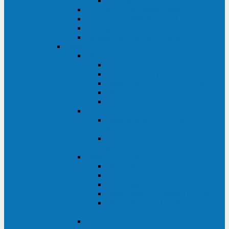
Monolith XM 120 - 200 кВА
ELTENA постоянного тока
Прочее оборудование ELTENA
Софт для ИБП ELTENA
Батарейные шкафы и блоки ELTENA
Delta
Delta ULTRON
Delta Ultron H (15 - 30 кВА)
Delta Ultron NT (20 - 500 кВА)
Delta Ultron HPH (20 - 200 кВА)
Delta Ultron EH (10 - 20 кВА)
Delta Ultron DPS (160 - 1200 кВА)
Delta MODULON
Delta Modulon NH Plus (20 - 120
кВА)
Delta Modulon DPH (20 - 600
кВА)
Delta AMPLON
Delta Amplon MX (1,1 - 3 кВА)
Delta Amplon GAIA (1 - 3 кВА)
Delta Amplon N Series (1 - 3 кВА)
Delta Amplon R Series (1 - 3 кВА)
Delta Amplon RT Series (1 - 20
кВА)
Delta AGILON