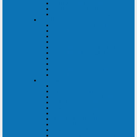
Kehua KR11 Plus 1-10 кВА
Kehua FR-UK33 10-600 кВА
Kehua FR-UK31DL 10-120 кВА
HiDEN
HIDEN KU9100S-RT 1-3 кВА
HIDEN KU9100S 1-3 кВА
HIDEN KU9100-RT 6-10 кВА
HIDEN KU9100H 6-10 кВА
HIDEN KP9310S 3/1ph 10 кВА
HIDEN KP9300H 3/1ph 10-20 кВА
HIDEN KC3300S 10-40 кВА
HIDEN KC3300H 50-200 кВА
HIDEN KC3300H 10-40 кВА
HIDEN KC900S 6-10 кВА
Powercom
INF AP RM (3U) (500-1500 ВА)
ONL33-II (10-250 кВА)
VANGUARD-II-33 (10-500 кВА)
SENTINEL SNT (1000-3000 ВА)
VANGUARD (6-20 кВА)
MACAN COMFORT (1000-3000 ВА)
SMART RT (1000-3000 ВА)
SMART KING PRO+ (500-3000 ВА)
KING PRO RM (600-3000 ВА)
MACAN MRT (1000-10000 ВА)