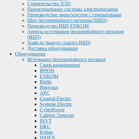
Строительство ЛЭП
Проектирование системы электропитания
Производство энергосистем с генераторами
Щит бесперебойного питания (ЩБП)
Производство ИБП ENKOМ
Аренда источников бесперебойного питания
(ИБП)
Trade-in (выкуп старого ИБП)
Доставка оборудования
Оборудование
Источники бесперебойного питания
Связь инжиниринг
IPPON
ENKOM
Riello
Импульс
APC
General Electric
Systeme Electric
CyberPower
Сайбер Электро
INVT
DKC
Kehua
HiDEN