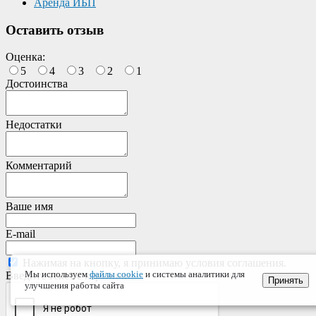
Аренда ИБП
Оставить отзыв
Оценка:
5
4
3
2
1
Достоинства
Недостатки
Комментарий
Ваше имя
E-mail
Нажимая на кнопку, я принимаю условия соглашения.
Мы используем
файлы cookie
и системы аналитики для
Введите текст с картинки:
Принять
улучшения работы сайта