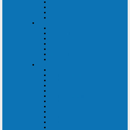
BRICs LCD
BU
BS
EXP
Сайбер Электро
ЭКСПЕРТ XL
ПАТРИОТ
ЛЕГИОН-3Ф-C
ЛЕГИОН-3Ф
ЭКСПЕРТ ПЛЮС
ЭКСПЕРТ
ПИЛОТ
INVT
INVT RM 40-500 кВА
INVT RM200/20
INVT RM060/20B
INVT RM 25-600 кВА
INVT RM 25-200 кВА
INVT RM 10-90 кВА
INVT HR33
INVT HT33
INVT BU
INVT HR11
INVT HT31
INVT HT11