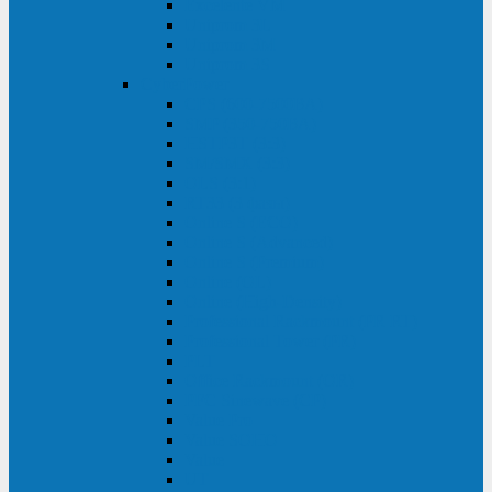
Excelente VM
Uniprom 3L
Uniprom 3M
Uniprom 3S
CyberPower
CPS (600-7500ВА)
SMP (350-750ВА)
HSTP3T (3:3)
SM/SMX (3:3)
OLS (3:1)
RT33 (3 фазы)
Online S (ECO)
Online S (Advanced)
Online S (Premium)
Online (OL)
Online (High-Density)
Professional Rackmount (PR RT)
Professional Tower (PR)
PLT
Office Rackmount (OR)
PFC Sinewave (CP)
Value Pro
Value SOHO
Value
UT