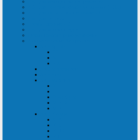
ИБП для медицинских учреждений
ИБП для центров обработки данных (ЦОД)
ИБП для финансовых учреждений
ИБП для ритейла
Промышленные ИБП
ИБП для морских судов
Дизель-генераторные установки
Аккумуляторные батареи для ИБП
АКБ Sprinter
PP
XP-FT
P-XP
АКБ Sonnenschein
АКБ Riello
АКБ Marathon
XL
L
PowerCycle
M-FTX
M-FT
АКБ FIAMM
SLA
FHC
FHT2
FIT