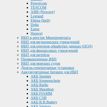
Powercom
TESCOM
ABB (Newave)
Legrand
Eltena (Inelt)
Delta
Eaton
Huawei
ИБП в реестре Минпромторга
ИБП для медицинских учреждений
ИБП для центров обработки данных (ЦОД)
ИБП для финансовых учреждений
ИБП для ритейла
Промышленные ИБП
ИБП для морских судов
Дизель-генераторные установки
Аккумуляторные батареи для ИБП
АКБ Sprinter
АКБ Sonnenschein
АКБ Riello
АКБ Marathon
АКБ FIAMM
АКБ CSB
АКБ B.B.Battery
АКБ Ventura