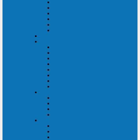
FHB
FLB
FGHL
FGH
FG
FGL
АКБ CSB
АКБ B.B.Battery
HRC
SHR
HRL
HR
UPS
BPS
BP
BC
АКБ Ventura
HRL
HR
GPL
GP
АКБ Yellow
RTM-PL
VL/VLG
GB