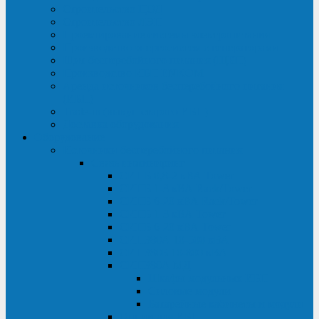
Строительство ЦОД
Строительство ЛЭП
Проектирование системы электропитания
Производство энергосистем с генераторами
Щит бесперебойного питания (ЩБП)
Производство ИБП ENKOМ
Аренда источников бесперебойного питания
(ИБП)
Trade-in (выкуп старого ИБП)
Доставка оборудования
Оборудование
Источники бесперебойного питания
Связь инжиниринг
СИПБ 0,8-2 кВА Tower
СИПБ 1-3 кВА Rack/Tower
СИПБ 6-20 кВА Rack/Tower
СИПБ 1-3 кВА Tower
СИПБ 6-20 кВА Tower
СИП380А 10-500 кВА
СИП380Б 10-800 кВА
СИП380А МД
Шкафы модульных ИБП
Силовые модули
Батарейные кабинеты и модули
Опции для ИБП