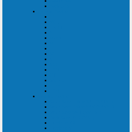
Galaxy 300
Back-UPS
General Electric
EP
VCL
LP31T
NP
Match
ML
TLE
SG
VH
VCO
LP11
GT
Site Pro
LP33
LP31
Systeme Electric
Smart-Save Online SRT (SRTSE)
Smart-Save Online SRV (SRVSE)
Smart-Save SMT (SMTSE)
Back-Save BV (BVSE)
Excelente VX
Excelente VL