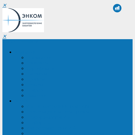
✕
✕
Санкт-Петербург
Компания
О компании
Реквизиты
Сертификаты
Партнеры
Проекты
Отзывы
Новости
Вакансии
Услуги
ИБП в реестре Минпромторга
Регистрация и защита проекта
Подбор аналогов ИБП
Подбор ИБП
Импортозамещение ИБП
Обследование систем электроснабжения объекта