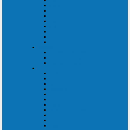
Master Industrial
Master HP
Master HP UL
Master HE
Master FC400
iPlug
iDialog
iDialog Rack
Sentinel Pro
Импульс
Импульс Фристайл
Импульс Боксер
Импульс Модуль
APC
Easy UPS 3S
Easy UPS 3M
Smart-UPS VT
Symmetra PX
Galaxy 3500
Galaxy 5500
Galaxy 7000
Smart-UPS On-Line
Back-UPS Pro
Smart-UPS
Symmetra