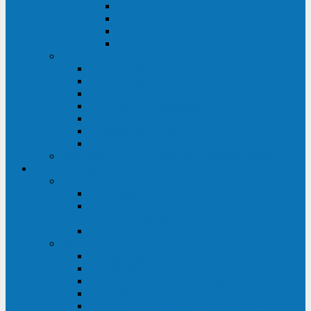
ABF
AB
HRL-W
HR / HRL
Опции для ИБП
Распределители питания (PDU)
Модули байпаса
Батарейные кабинеты
Монтажные комплекты
Карты управления и датчики контроля
Батарейные модули
Кабели и переходники
Запасные части, инструменты и принадлежности
Сервис-центр
АКБ
Обслуживание АКБ
Контрольно-тренировочный цикл
аккумуляторных батарей
Замена аккумуляторов в ИБП
ДГУ
Модернизация ДГУ
Мониторинг ДГУ
Испытание ДГУ под нагрузкой
Проектирование ДГУ
Поставка дизельных электростанций