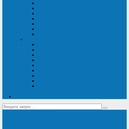
Диагностика дизель-генераторов
Производство дизельных электростанций
Сервис ДЭС
Установка и монтаж ДГУ
Пусконаладка ДГУ
Ремонт дизельных генераторов
Техническое обслуживание ДГУ
ИБП
Диагностика ИБП
Техническое обслуживание ИБП
Ремонт ИБП
Монтаж, шефмонтаж и пусконаладка
Ремонт ИБП APC
Ремонт ИБП Eaton
Ремонт ИБП Delta Electronics
Ремонт ИБП Riello
Техническое обслуживание и сервис ИБП
Legrand
Контакты
Поставка ИБП Eaton и Riello
Санкт-Петербург
info@en-kom.ru
8 (800) 511-70-94
+7 (812) 677-14-41
Перезвоните мне