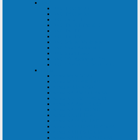
DKC
DKC TRIO MDB
DKC TRIO MDA
DKC Extra TT
DKC Trio XT/Trio XTG
DKC Trio TT
DKC Trio TM
DKC Solo MD/Solo MMB
DKC Small Rackmount
DKC Small Tower
DKC Info Rackmount Pro
DKC Info/Info LCD/Info PDU
Kehua
Kehua Myria 60-200
Kehua MR33 400-1600
Kehua MR33 30-600
Kehua KR-RM Li 1-3 кВА
Kehua KR-RM 10-40 кВА
Kehua KR-RM 1-3 кВА
Kehua KR33T 300-600
Kehua KR33T 10-40
Kehua KR33 300-1200
Kehua KR33 10-40 10-40 кВА
Kehua KR11T 6-10 кВА
Kehua KR11-J Plus 6-10 кВА