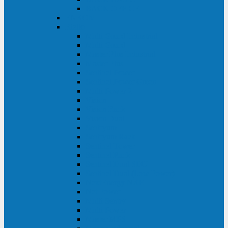
BACK OFFICE
ENKOM
Riello
Multi Guard Industrial
Multi Guard
Master Plus Industrial
Master Plus
Sentinel Power
Sentinel Power Green
Multi Power 2
Vision
Vision Rack
Vision Dual
Sentryum
Sentryum Rack
Sentinel Tower
Sentinel Rack
Sentinel Dual SDU
Sentinel Dual (Low Power)
NextEnergy NXE
Net Power
Multi Sentry
Multi Power
Master MPS