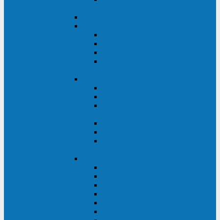
ВА
ELTENA One Station
ELTENA Intelligent
Intelligent II RM1U 500 - 800 ВА
Intelligent III 1100 - 3000RT
Intelligent LT2 500 - 1500 ВА
Intelligent II RM/RMLT 600 - 1000
ВА
ELTENA Monolith (однофазные)
Monolith K LT 20000 ВА
Monolith D 6000RT
Monolith E RT/RTLT 1000 - 3000
ВА
Monolith E LT 1000 - 3000 ВА
Monolith III 1500RT - 3000RT
Monolith III 6000RT2U,
10000RT2U
ELTENA Monolith (трехфазные)
Monolith F 20-40 кВА
Monolith XF 20-200 кВА
Monolith ХE 10-20 кВА
Monolith ХE 40-80 кВА
Monolith RTM 10000-31, 10000-33
Monolith XL 40 - 200 кВА