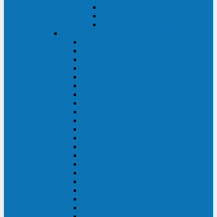
Контролеры и датчики
Батарейные модули
Монтажные комплекты
IPPON
GAME POWER PRO
INNOVA II T
INNOVA G2 L
INNOVA RT TOWER 3-1
SMART WINNER II
SMART WINNER II EURO
SMART WINNER II 1U
SMART POWER PRO II
SMART POWER PRO II EURO
INNOVA RT
INNOVA RT II
INNOVA RT 33 TOWER
INNOVA G2
INNOVA G2 EURO
BACK VERSO
BACK POWER PRO II
BACK POWER PRO II EURO
BACK COMFO PRO II
BACK BASIC EURO
BACK BASIC EURO S
BACK BASIC