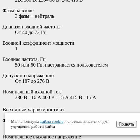
Фазы на входе
3 фазы + нейтраль
Диапазон входной частоты
От 40 до 72 Гц
Входной коэффициент мощности
1
Входная частота, Гц
50 или 60 Гц, настраивается пользователем
Допуск по напряжению
От 187 до 276 В
Номинальный входной ток
380 В - 16 А 400 В - 15 А 415 В - 15 А
Выходные характеристики
Фазы на выходе
Мы используем
файлы cookie
и системы аналитики для
Принять
3 фазы + нейтраль
улучшения работы сайта
Номинальное выходное напряжение