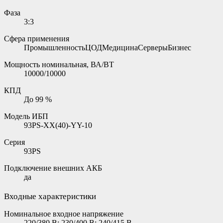
Фаза
3:3
Сфера применения
ПромышленностьЦОДМедицинаСерверыБизнес
Мощность номинальная, ВА/ВТ
10000/10000
КПД
До 99 %
Модель ИБП
93PS-XX(40)-YY-10
Серия
93PS
Подключение внешних АКБ
да
Входные характеристики
Номинальное входное напряжение
220/380 В; 230/400 В; 240/415 В