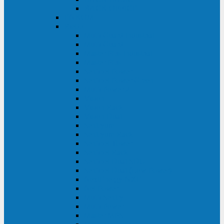
BACK OFFICE
ENKOM
Riello
Multi Guard Industrial
Multi Guard
Master Plus Industrial
Master Plus
Sentinel Power
Sentinel Power Green
Multi Power 2
Vision
Vision Rack
Vision Dual
Sentryum
Sentryum Rack
Sentinel Tower
Sentinel Rack
Sentinel Dual SDU
Sentinel Dual (Low Power)
NextEnergy NXE
Net Power
Multi Sentry
Multi Power
Master MPS