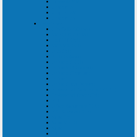
Excelente VM
Uniprom 3L
Uniprom 3M
Uniprom 3S
CyberPower
CPS (600-7500ВА)
SMP (350-750ВА)
HSTP3T (3:3)
SM/SMX (3:3)
OLS (3:1)
RT33 (3 фазы)
Online S (ECO)
Online S (Advanced)
Online S (Premium)
Online (OL)
Online (High-Density)
Professional Rackmount (PR RT)
Professional Tower (PR)
PLT
Office Rackmount (OR)
PFC Sinewave (CP)
Value Pro
Value SOHO
Value
UT