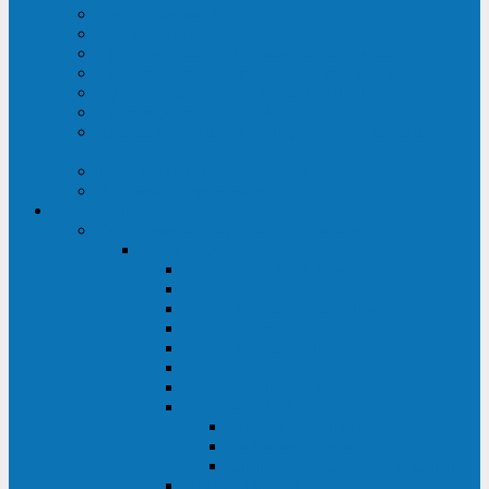
Строительство ЦОД
Строительство ЛЭП
Проектирование системы электропитания
Производство энергосистем с генераторами
Щит бесперебойного питания (ЩБП)
Производство ИБП ENKOМ
Аренда источников бесперебойного питания
(ИБП)
Trade-in (выкуп старого ИБП)
Доставка оборудования
Оборудование
Источники бесперебойного питания
Связь инжиниринг
СИПБ 0,8-2 кВА Tower
СИПБ 1-3 кВА Rack/Tower
СИПБ 6-20 кВА Rack/Tower
СИПБ 1-3 кВА Tower
СИПБ 6-20 кВА Tower
СИП380А 10-500 кВА
СИП380Б 10-800 кВА
СИП380А МД
Шкафы модульных ИБП
Силовые модули
Батарейные кабинеты и модули
Опции для ИБП