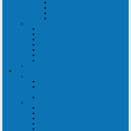
ABF
AB
HRL-W
HR / HRL
Опции для ИБП
Распределители питания (PDU)
Модули байпаса
Батарейные кабинеты
Монтажные комплекты
Карты управления и датчики контроля
Батарейные модули
Кабели и переходники
Запасные части, инструменты и принадлежности
Сервис-центр
АКБ
Обслуживание АКБ
Контрольно-тренировочный цикл
аккумуляторных батарей
Замена аккумуляторов в ИБП
ДГУ
Модернизация ДГУ
Мониторинг ДГУ
Испытание ДГУ под нагрузкой
Проектирование ДГУ
Поставка дизельных электростанций