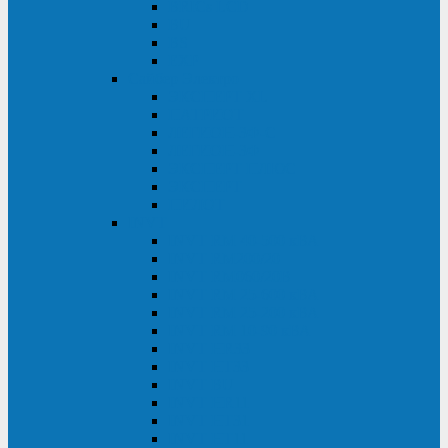
BRICs LCD
BU
BS
EXP
Сайбер Электро
ЭКСПЕРТ XL
ПАТРИОТ
ЛЕГИОН-3Ф-C
ЛЕГИОН-3Ф
ЭКСПЕРТ ПЛЮС
ЭКСПЕРТ
ПИЛОТ
INVT
INVT RM 40-500 кВА
INVT RM200/20
INVT RM060/20B
INVT RM 25-600 кВА
INVT RM 25-200 кВА
INVT RM 10-90 кВА
INVT HR33
INVT HT33
INVT BU
INVT HR11
INVT HT31
INVT HT11