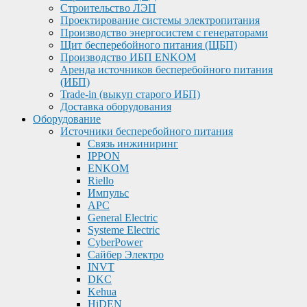
Строительство ЛЭП
Проектирование системы электропитания
Производство энергосистем с генераторами
Щит бесперебойного питания (ЩБП)
Производство ИБП ENKOМ
Аренда источников бесперебойного питания
(ИБП)
Trade-in (выкуп старого ИБП)
Доставка оборудования
Оборудование
Источники бесперебойного питания
Связь инжиниринг
IPPON
ENKOM
Riello
Импульс
APC
General Electric
Systeme Electric
CyberPower
Сайбер Электро
INVT
DKC
Kehua
HiDEN