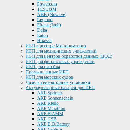
Powercom
TESCOM
ABB (Newave)
Legrand
Eltena (Inelt)
Delta
Eaton
Huawei
ИБП в реестре Минпромторга
ИБП для медицинских учреждений
ИБП для центров обработки данных (ЦОД)
ИБП для финансовых учреждений
ИБП для ритейла
Промышленные ИБП
ИБП для морских судов
Дизель-генераторные установки
Аккумуляторные батареи для ИБП
АКБ Sprinter
АКБ Sonnenschein
АКБ Riello
АКБ Marathon
АКБ FIAMM
АКБ CSB
АКБ B.B.Battery
АКБ Ventura