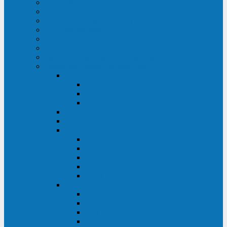
ИБП для медицинских учреждений
ИБП для центров обработки данных (ЦОД)
ИБП для финансовых учреждений
ИБП для ритейла
Промышленные ИБП
ИБП для морских судов
Дизель-генераторные установки
Аккумуляторные батареи для ИБП
АКБ Sprinter
PP
XP-FT
P-XP
АКБ Sonnenschein
АКБ Riello
АКБ Marathon
XL
L
PowerCycle
M-FTX
M-FT
АКБ FIAMM
SLA
FHC
FHT2
FIT