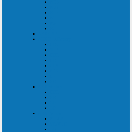
FHB
FLB
FGHL
FGH
FG
FGL
АКБ CSB
АКБ B.B.Battery
HRC
SHR
HRL
HR
UPS
BPS
BP
BC
АКБ Ventura
HRL
HR
GPL
GP
АКБ Yellow
RTM-PL
VL/VLG
GB