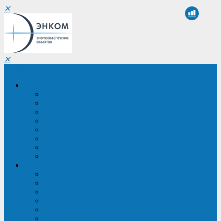
✕
✕
Санкт-Петербург
Компания
О компании
Реквизиты
Сертификаты
Партнеры
Проекты
Отзывы
Новости
Вакансии
Услуги
ИБП в реестре Минпромторга
Регистрация и защита проекта
Подбор аналогов ИБП
Подбор ИБП
Импортозамещение ИБП
Обследование систем электроснабжения объекта