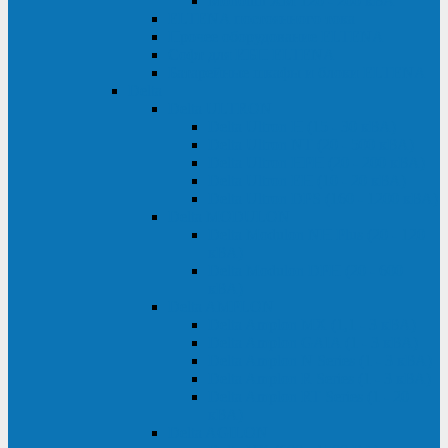
Monolith XM 120 - 200 кВА
ELTENA постоянного тока
Прочее оборудование ELTENA
Софт для ИБП ELTENA
Батарейные шкафы и блоки ELTENA
Delta
Delta ULTRON
Delta Ultron H (15 - 30 кВА)
Delta Ultron NT (20 - 500 кВА)
Delta Ultron HPH (20 - 200 кВА)
Delta Ultron EH (10 - 20 кВА)
Delta Ultron DPS (160 - 1200 кВА)
Delta MODULON
Delta Modulon NH Plus (20 - 120
кВА)
Delta Modulon DPH (20 - 600
кВА)
Delta AMPLON
Delta Amplon MX (1,1 - 3 кВА)
Delta Amplon GAIA (1 - 3 кВА)
Delta Amplon N Series (1 - 3 кВА)
Delta Amplon R Series (1 - 3 кВА)
Delta Amplon RT Series (1 - 20
кВА)
Delta AGILON