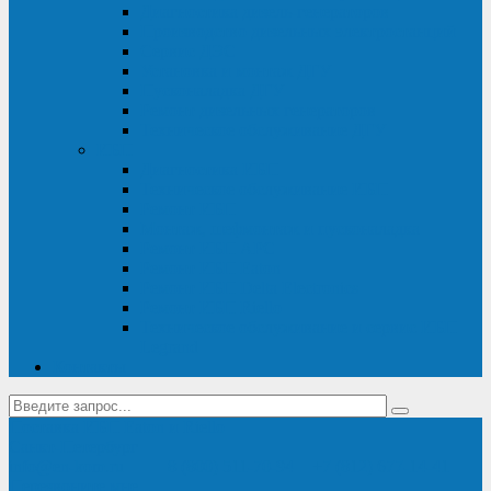
Диагностика дизель-генераторов
Производство дизельных электростанций
Сервис ДЭС
Установка и монтаж ДГУ
Пусконаладка ДГУ
Ремонт дизельных генераторов
Техническое обслуживание ДГУ
ИБП
Диагностика ИБП
Техническое обслуживание ИБП
Ремонт ИБП
Монтаж, шефмонтаж и пусконаладка
Ремонт ИБП APC
Ремонт ИБП Eaton
Ремонт ИБП Delta Electronics
Ремонт ИБП Riello
Техническое обслуживание и сервис ИБП
Legrand
Контакты
Поставка ИБП Eaton и Riello
Санкт-Петербург
info@en-kom.ru
8 (800) 511-70-94
+7 (812) 677-14-41
Перезвоните мне