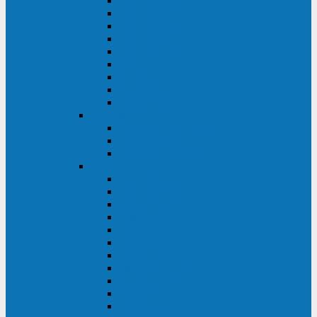
Master Industrial
Master HP
Master HP UL
Master HE
Master FC400
iPlug
iDialog
iDialog Rack
Sentinel Pro
Импульс
Импульс Фристайл
Импульс Боксер
Импульс Модуль
APC
Easy UPS 3S
Easy UPS 3M
Smart-UPS VT
Symmetra PX
Galaxy 3500
Galaxy 5500
Galaxy 7000
Smart-UPS On-Line
Back-UPS Pro
Smart-UPS
Symmetra