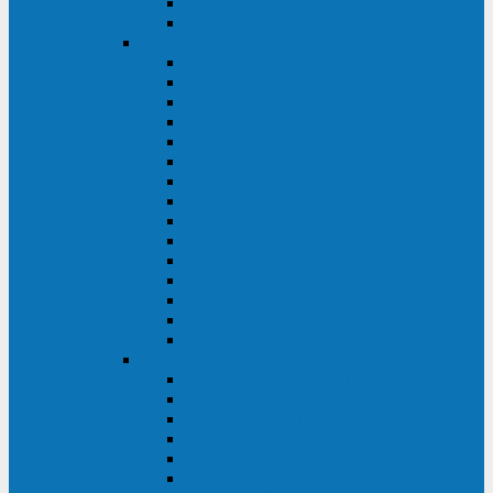
Galaxy 300
Back-UPS
General Electric
EP
VCL
LP31T
NP
Match
ML
TLE
SG
VH
VCO
LP11
GT
Site Pro
LP33
LP31
Systeme Electric
Smart-Save Online SRT (SRTSE)
Smart-Save Online SRV (SRVSE)
Smart-Save SMT (SMTSE)
Back-Save BV (BVSE)
Excelente VX
Excelente VL