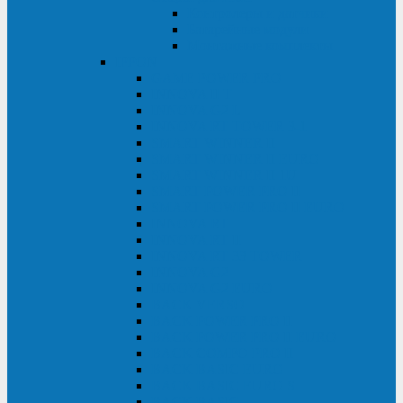
Контролеры и датчики
Батарейные модули
Монтажные комплекты
IPPON
GAME POWER PRO
INNOVA II T
INNOVA G2 L
INNOVA RT TOWER 3-1
SMART WINNER II
SMART WINNER II EURO
SMART WINNER II 1U
SMART POWER PRO II
SMART POWER PRO II EURO
INNOVA RT
INNOVA RT II
INNOVA RT 33 TOWER
INNOVA G2
INNOVA G2 EURO
BACK VERSO
BACK POWER PRO II
BACK POWER PRO II EURO
BACK COMFO PRO II
BACK BASIC EURO
BACK BASIC EURO S
BACK BASIC