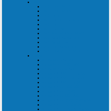
DKC
DKC TRIO MDB
DKC TRIO MDA
DKC Extra TT
DKC Trio XT/Trio XTG
DKC Trio TT
DKC Trio TM
DKC Solo MD/Solo MMB
DKC Small Rackmount
DKC Small Tower
DKC Info Rackmount Pro
DKC Info/Info LCD/Info PDU
Kehua
Kehua Myria 60-200
Kehua MR33 400-1600
Kehua MR33 30-600
Kehua KR-RM Li 1-3 кВА
Kehua KR-RM 10-40 кВА
Kehua KR-RM 1-3 кВА
Kehua KR33T 300-600
Kehua KR33T 10-40
Kehua KR33 300-1200
Kehua KR33 10-40 10-40 кВА
Kehua KR11T 6-10 кВА
Kehua KR11-J Plus 6-10 кВА