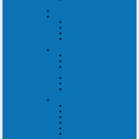
ВА
ELTENA One Station
ELTENA Intelligent
Intelligent II RM1U 500 - 800 ВА
Intelligent III 1100 - 3000RT
Intelligent LT2 500 - 1500 ВА
Intelligent II RM/RMLT 600 - 1000
ВА
ELTENA Monolith (однофазные)
Monolith K LT 20000 ВА
Monolith D 6000RT
Monolith E RT/RTLT 1000 - 3000
ВА
Monolith E LT 1000 - 3000 ВА
Monolith III 1500RT - 3000RT
Monolith III 6000RT2U,
10000RT2U
ELTENA Monolith (трехфазные)
Monolith F 20-40 кВА
Monolith XF 20-200 кВА
Monolith ХE 10-20 кВА
Monolith ХE 40-80 кВА
Monolith RTM 10000-31, 10000-33
Monolith XL 40 - 200 кВА