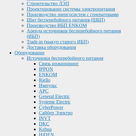
Строительство ЛЭП
Проектирование системы электропитания
Производство энергосистем с генераторами
Щит бесперебойного питания (ЩБП)
Производство ИБП ENKOМ
Аренда источников бесперебойного питания
(ИБП)
Trade-in (выкуп старого ИБП)
Доставка оборудования
Оборудование
Источники бесперебойного питания
Связь инжиниринг
IPPON
ENKOM
Riello
Импульс
APC
General Electric
Systeme Electric
CyberPower
Сайбер Электро
INVT
DKC
Kehua
HiDEN