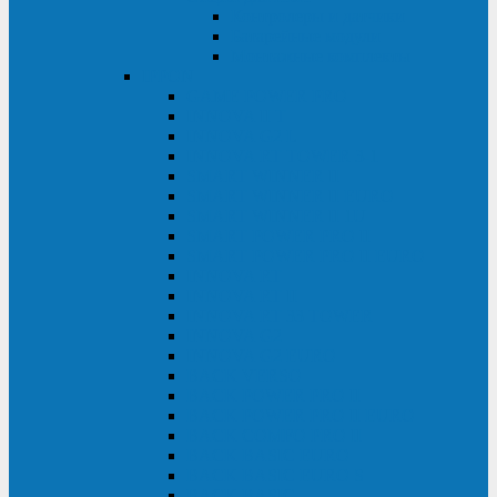
Контролеры и датчики
Батарейные модули
Монтажные комплекты
IPPON
GAME POWER PRO
INNOVA II T
INNOVA G2 L
INNOVA RT TOWER 3-1
SMART WINNER II
SMART WINNER II EURO
SMART WINNER II 1U
SMART POWER PRO II
SMART POWER PRO II EURO
INNOVA RT
INNOVA RT II
INNOVA RT 33 TOWER
INNOVA G2
INNOVA G2 EURO
BACK VERSO
BACK POWER PRO II
BACK POWER PRO II EURO
BACK COMFO PRO II
BACK BASIC EURO
BACK BASIC EURO S
BACK BASIC