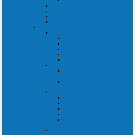
Monolith XM 120 - 200 кВА
ELTENA постоянного тока
Прочее оборудование ELTENA
Софт для ИБП ELTENA
Батарейные шкафы и блоки ELTENA
Delta
Delta ULTRON
Delta Ultron H (15 - 30 кВА)
Delta Ultron NT (20 - 500 кВА)
Delta Ultron HPH (20 - 200 кВА)
Delta Ultron EH (10 - 20 кВА)
Delta Ultron DPS (160 - 1200 кВА)
Delta MODULON
Delta Modulon NH Plus (20 - 120
кВА)
Delta Modulon DPH (20 - 600
кВА)
Delta AMPLON
Delta Amplon MX (1,1 - 3 кВА)
Delta Amplon GAIA (1 - 3 кВА)
Delta Amplon N Series (1 - 3 кВА)
Delta Amplon R Series (1 - 3 кВА)
Delta Amplon RT Series (1 - 20
кВА)
Delta AGILON