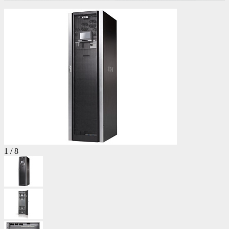
1
/
8