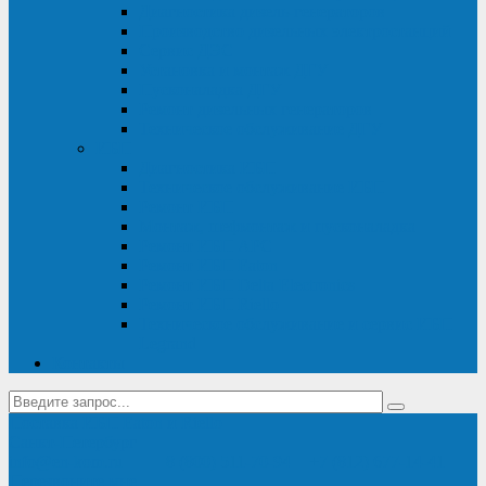
Диагностика дизель-генераторов
Производство дизельных электростанций
Сервис ДЭС
Установка и монтаж ДГУ
Пусконаладка ДГУ
Ремонт дизельных генераторов
Техническое обслуживание ДГУ
ИБП
Диагностика ИБП
Техническое обслуживание ИБП
Ремонт ИБП
Монтаж, шефмонтаж и пусконаладка
Ремонт ИБП APC
Ремонт ИБП Eaton
Ремонт ИБП Delta Electronics
Ремонт ИБП Riello
Техническое обслуживание и сервис ИБП
Legrand
Контакты
Поставка ИБП Eaton и Riello
Санкт-Петербург
info@en-kom.ru
8 (800) 511-70-94
+7 (812) 677-14-41
Перезвоните мне