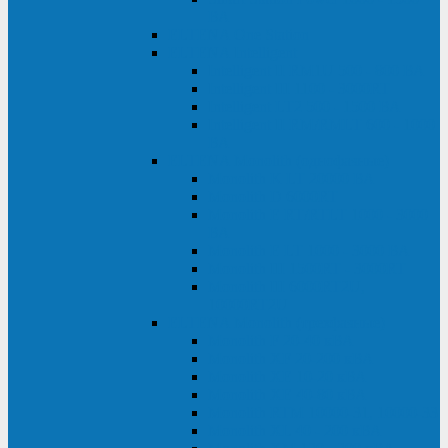
ВА
ELTENA One Station
ELTENA Intelligent
Intelligent II RM1U 500 - 800 ВА
Intelligent III 1100 - 3000RT
Intelligent LT2 500 - 1500 ВА
Intelligent II RM/RMLT 600 - 1000
ВА
ELTENA Monolith (однофазные)
Monolith K LT 20000 ВА
Monolith D 6000RT
Monolith E RT/RTLT 1000 - 3000
ВА
Monolith E LT 1000 - 3000 ВА
Monolith III 1500RT - 3000RT
Monolith III 6000RT2U,
10000RT2U
ELTENA Monolith (трехфазные)
Monolith F 20-40 кВА
Monolith XF 20-200 кВА
Monolith ХE 10-20 кВА
Monolith ХE 40-80 кВА
Monolith RTM 10000-31, 10000-33
Monolith XL 40 - 200 кВА