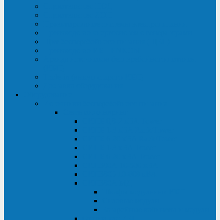
Строительство ЦОД
Строительство ЛЭП
Проектирование системы электропитания
Производство энергосистем с генераторами
Щит бесперебойного питания (ЩБП)
Производство ИБП ENKOМ
Аренда источников бесперебойного питания
(ИБП)
Trade-in (выкуп старого ИБП)
Доставка оборудования
Оборудование
Источники бесперебойного питания
Связь инжиниринг
СИПБ 0,8-2 кВА Tower
СИПБ 1-3 кВА Rack/Tower
СИПБ 6-20 кВА Rack/Tower
СИПБ 1-3 кВА Tower
СИПБ 6-20 кВА Tower
СИП380А 10-500 кВА
СИП380Б 10-800 кВА
СИП380А МД
Шкафы модульных ИБП
Силовые модули
Батарейные кабинеты и модули
Опции для ИБП