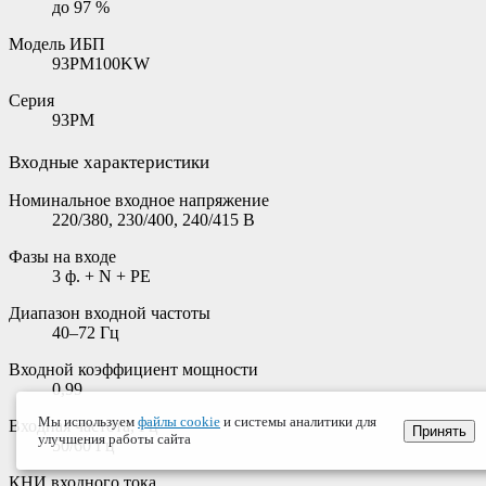
до 97 %
Модель ИБП
93PM100KW
Серия
93PM
Входные характеристики
Номинальное входное напряжение
220/380, 230/400, 240/415 В
Фазы на входе
3 ф. + N + PE
Диапазон входной частоты
40–72 Гц
Входной коэффициент мощности
0,99
Мы используем
файлы cookie
и системы аналитики для
Входная частота, Гц
Принять
улучшения работы сайта
50/60 Гц
КНИ входного тока