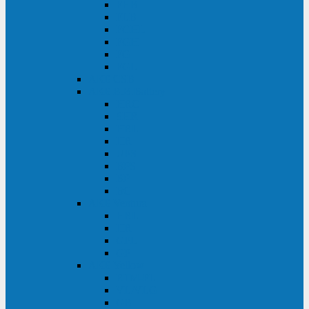
FHB
FLB
FGHL
FGH
FG
FGL
АКБ CSB
АКБ B.B.Battery
HRC
SHR
HRL
HR
UPS
BPS
BP
BC
АКБ Ventura
HRL
HR
GPL
GP
АКБ Yellow
RTM-PL
VL/VLG
GB