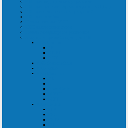
ИБП для медицинских учреждений
ИБП для центров обработки данных (ЦОД)
ИБП для финансовых учреждений
ИБП для ритейла
Промышленные ИБП
ИБП для морских судов
Дизель-генераторные установки
Аккумуляторные батареи для ИБП
АКБ Sprinter
PP
XP-FT
P-XP
АКБ Sonnenschein
АКБ Riello
АКБ Marathon
XL
L
PowerCycle
M-FTX
M-FT
АКБ FIAMM
SLA
FHC
FHT2
FIT