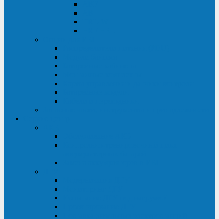
ABF
AB
HRL-W
HR / HRL
Опции для ИБП
Распределители питания (PDU)
Модули байпаса
Батарейные кабинеты
Монтажные комплекты
Карты управления и датчики контроля
Батарейные модули
Кабели и переходники
Запасные части, инструменты и принадлежности
Сервис-центр
АКБ
Обслуживание АКБ
Контрольно-тренировочный цикл
аккумуляторных батарей
Замена аккумуляторов в ИБП
ДГУ
Модернизация ДГУ
Мониторинг ДГУ
Испытание ДГУ под нагрузкой
Проектирование ДГУ
Поставка дизельных электростанций