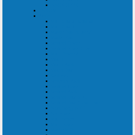
BACK OFFICE
ENKOM
Riello
Multi Guard Industrial
Multi Guard
Master Plus Industrial
Master Plus
Sentinel Power
Sentinel Power Green
Multi Power 2
Vision
Vision Rack
Vision Dual
Sentryum
Sentryum Rack
Sentinel Tower
Sentinel Rack
Sentinel Dual SDU
Sentinel Dual (Low Power)
NextEnergy NXE
Net Power
Multi Sentry
Multi Power
Master MPS