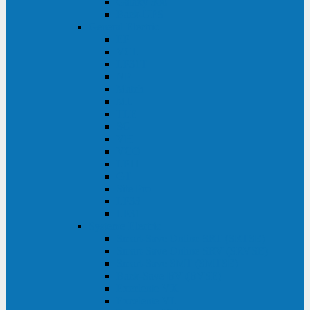
Galaxy 300
Back-UPS
General Electric
EP
VCL
LP31T
NP
Match
ML
TLE
SG
VH
VCO
LP11
GT
Site Pro
LP33
LP31
Systeme Electric
Smart-Save Online SRT (SRTSE)
Smart-Save Online SRV (SRVSE)
Smart-Save SMT (SMTSE)
Back-Save BV (BVSE)
Excelente VX
Excelente VL