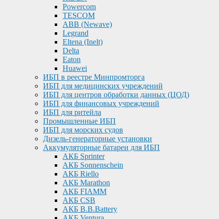
Powercom
TESCOM
ABB (Newave)
Legrand
Eltena (Inelt)
Delta
Eaton
Huawei
ИБП в реестре Минпромторга
ИБП для медицинских учреждений
ИБП для центров обработки данных (ЦОД)
ИБП для финансовых учреждений
ИБП для ритейла
Промышленные ИБП
ИБП для морских судов
Дизель-генераторные установки
Аккумуляторные батареи для ИБП
АКБ Sprinter
АКБ Sonnenschein
АКБ Riello
АКБ Marathon
АКБ FIAMM
АКБ CSB
АКБ B.B.Battery
АКБ Ventura