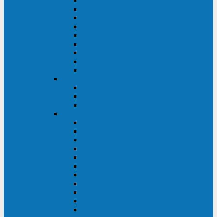
Master Industrial
Master HP
Master HP UL
Master HE
Master FC400
iPlug
iDialog
iDialog Rack
Sentinel Pro
Импульс
Импульс Фристайл
Импульс Боксер
Импульс Модуль
APC
Easy UPS 3S
Easy UPS 3M
Smart-UPS VT
Symmetra PX
Galaxy 3500
Galaxy 5500
Galaxy 7000
Smart-UPS On-Line
Back-UPS Pro
Smart-UPS
Symmetra