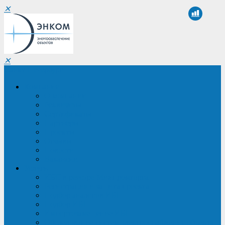
✕
✕
Санкт-Петербург
Компания
О компании
Реквизиты
Сертификаты
Партнеры
Проекты
Отзывы
Новости
Вакансии
Услуги
ИБП в реестре Минпромторга
Регистрация и защита проекта
Подбор аналогов ИБП
Подбор ИБП
Импортозамещение ИБП
Обследование систем электроснабжения объекта