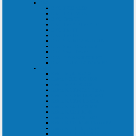
DKC
DKC TRIO MDB
DKC TRIO MDA
DKC Extra TT
DKC Trio XT/Trio XTG
DKC Trio TT
DKC Trio TM
DKC Solo MD/Solo MMB
DKC Small Rackmount
DKC Small Tower
DKC Info Rackmount Pro
DKC Info/Info LCD/Info PDU
Kehua
Kehua Myria 60-200
Kehua MR33 400-1600
Kehua MR33 30-600
Kehua KR-RM Li 1-3 кВА
Kehua KR-RM 10-40 кВА
Kehua KR-RM 1-3 кВА
Kehua KR33T 300-600
Kehua KR33T 10-40
Kehua KR33 300-1200
Kehua KR33 10-40 10-40 кВА
Kehua KR11T 6-10 кВА
Kehua KR11-J Plus 6-10 кВА