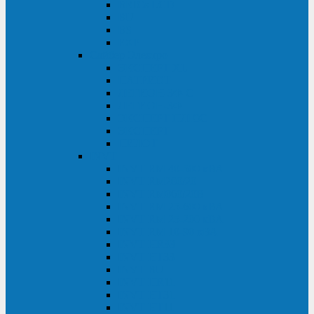
BRICs LCD
BU
BS
EXP
Сайбер Электро
ЭКСПЕРТ XL
ПАТРИОТ
ЛЕГИОН-3Ф-C
ЛЕГИОН-3Ф
ЭКСПЕРТ ПЛЮС
ЭКСПЕРТ
ПИЛОТ
INVT
INVT RM 40-500 кВА
INVT RM200/20
INVT RM060/20B
INVT RM 25-600 кВА
INVT RM 25-200 кВА
INVT RM 10-90 кВА
INVT HR33
INVT HT33
INVT BU
INVT HR11
INVT HT31
INVT HT11