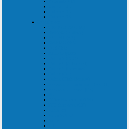
Excelente VM
Uniprom 3L
Uniprom 3M
Uniprom 3S
CyberPower
CPS (600-7500ВА)
SMP (350-750ВА)
HSTP3T (3:3)
SM/SMX (3:3)
OLS (3:1)
RT33 (3 фазы)
Online S (ECO)
Online S (Advanced)
Online S (Premium)
Online (OL)
Online (High-Density)
Professional Rackmount (PR RT)
Professional Tower (PR)
PLT
Office Rackmount (OR)
PFC Sinewave (CP)
Value Pro
Value SOHO
Value
UT