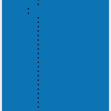
BACK OFFICE
ENKOM
Riello
Multi Guard Industrial
Multi Guard
Master Plus Industrial
Master Plus
Sentinel Power
Sentinel Power Green
Multi Power 2
Vision
Vision Rack
Vision Dual
Sentryum
Sentryum Rack
Sentinel Tower
Sentinel Rack
Sentinel Dual SDU
Sentinel Dual (Low Power)
NextEnergy NXE
Net Power
Multi Sentry
Multi Power
Master MPS