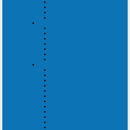
BRICs LCD
BU
BS
EXP
Сайбер Электро
ЭКСПЕРТ XL
ПАТРИОТ
ЛЕГИОН-3Ф-C
ЛЕГИОН-3Ф
ЭКСПЕРТ ПЛЮС
ЭКСПЕРТ
ПИЛОТ
INVT
INVT RM 40-500 кВА
INVT RM200/20
INVT RM060/20B
INVT RM 25-600 кВА
INVT RM 25-200 кВА
INVT RM 10-90 кВА
INVT HR33
INVT HT33
INVT BU
INVT HR11
INVT HT31
INVT HT11