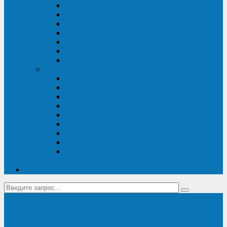
Диагностика дизель-генераторов
Производство дизельных электростанций
Сервис ДЭС
Установка и монтаж ДГУ
Пусконаладка ДГУ
Ремонт дизельных генераторов
Техническое обслуживание ДГУ
ИБП
Диагностика ИБП
Техническое обслуживание ИБП
Ремонт ИБП
Монтаж, шефмонтаж и пусконаладка
Ремонт ИБП APC
Ремонт ИБП Eaton
Ремонт ИБП Delta Electronics
Ремонт ИБП Riello
Техническое обслуживание и сервис ИБП
Legrand
Контакты
Поставка ИБП Eaton и Riello
Санкт-Петербург
info@en-kom.ru
8 (800) 511-70-94
+7 (812) 677-14-41
Перезвоните мне