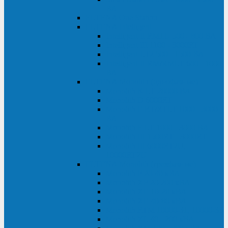
ВА
ELTENA One Station
ELTENA Intelligent
Intelligent II RM1U 500 - 800 ВА
Intelligent III 1100 - 3000RT
Intelligent LT2 500 - 1500 ВА
Intelligent II RM/RMLT 600 - 1000
ВА
ELTENA Monolith (однофазные)
Monolith K LT 20000 ВА
Monolith D 6000RT
Monolith E RT/RTLT 1000 - 3000
ВА
Monolith E LT 1000 - 3000 ВА
Monolith III 1500RT - 3000RT
Monolith III 6000RT2U,
10000RT2U
ELTENA Monolith (трехфазные)
Monolith F 20-40 кВА
Monolith XF 20-200 кВА
Monolith ХE 10-20 кВА
Monolith ХE 40-80 кВА
Monolith RTM 10000-31, 10000-33
Monolith XL 40 - 200 кВА