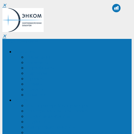
✕
✕
Санкт-Петербург
Компания
О компании
Реквизиты
Сертификаты
Партнеры
Проекты
Отзывы
Новости
Вакансии
Услуги
ИБП в реестре Минпромторга
Регистрация и защита проекта
Подбор аналогов ИБП
Подбор ИБП
Импортозамещение ИБП
Обследование систем электроснабжения объекта