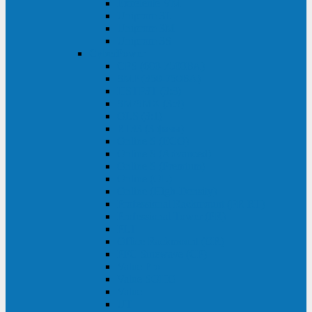
Excelente VM
Uniprom 3L
Uniprom 3M
Uniprom 3S
CyberPower
CPS (600-7500ВА)
SMP (350-750ВА)
HSTP3T (3:3)
SM/SMX (3:3)
OLS (3:1)
RT33 (3 фазы)
Online S (ECO)
Online S (Advanced)
Online S (Premium)
Online (OL)
Online (High-Density)
Professional Rackmount (PR RT)
Professional Tower (PR)
PLT
Office Rackmount (OR)
PFC Sinewave (CP)
Value Pro
Value SOHO
Value
UT