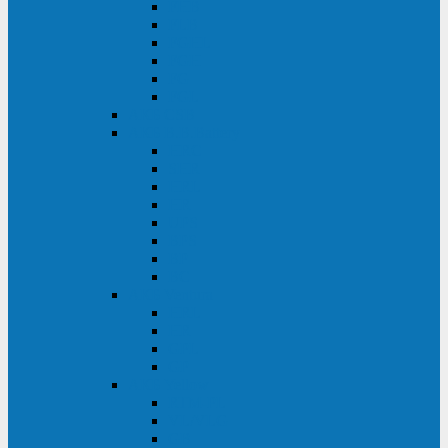
FHB
FLB
FGHL
FGH
FG
FGL
АКБ CSB
АКБ B.B.Battery
HRC
SHR
HRL
HR
UPS
BPS
BP
BC
АКБ Ventura
HRL
HR
GPL
GP
АКБ Yellow
RTM-PL
VL/VLG
GB