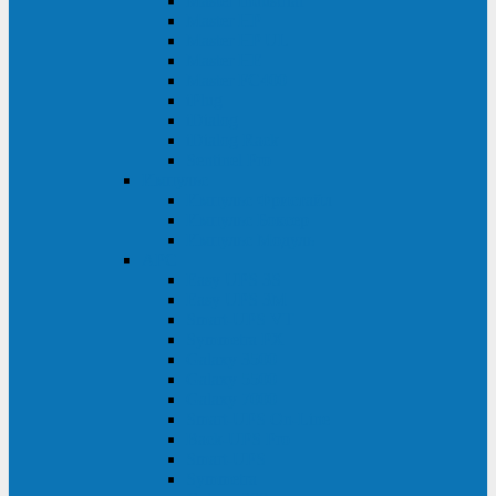
Master Industrial
Master HP
Master HP UL
Master HE
Master FC400
iPlug
iDialog
iDialog Rack
Sentinel Pro
Импульс
Импульс Фристайл
Импульс Боксер
Импульс Модуль
APC
Easy UPS 3S
Easy UPS 3M
Smart-UPS VT
Symmetra PX
Galaxy 3500
Galaxy 5500
Galaxy 7000
Smart-UPS On-Line
Back-UPS Pro
Smart-UPS
Symmetra