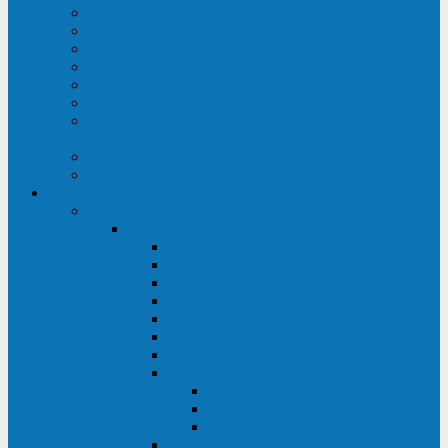
Строительство ЦОД
Строительство ЛЭП
Проектирование системы электропитания
Производство энергосистем с генераторами
Щит бесперебойного питания (ЩБП)
Производство ИБП ENKOМ
Аренда источников бесперебойного питания
(ИБП)
Trade-in (выкуп старого ИБП)
Доставка оборудования
Оборудование
Источники бесперебойного питания
Связь инжиниринг
СИПБ 0,8-2 кВА Tower
СИПБ 1-3 кВА Rack/Tower
СИПБ 6-20 кВА Rack/Tower
СИПБ 1-3 кВА Tower
СИПБ 6-20 кВА Tower
СИП380А 10-500 кВА
СИП380Б 10-800 кВА
СИП380А МД
Шкафы модульных ИБП
Силовые модули
Батарейные кабинеты и модули
Опции для ИБП