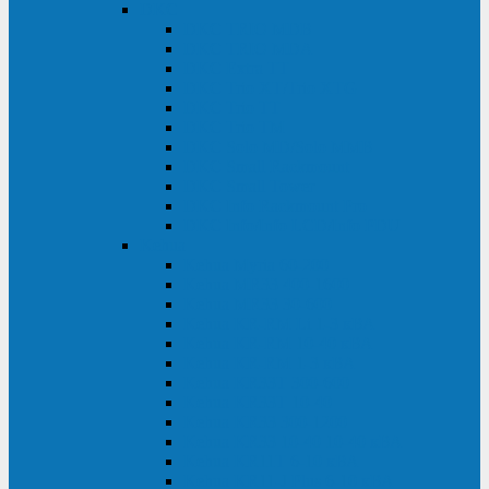
DKC
DKC TRIO MDB
DKC TRIO MDA
DKC Extra TT
DKC Trio XT/Trio XTG
DKC Trio TT
DKC Trio TM
DKC Solo MD/Solo MMB
DKC Small Rackmount
DKC Small Tower
DKC Info Rackmount Pro
DKC Info/Info LCD/Info PDU
Kehua
Kehua Myria 60-200
Kehua MR33 400-1600
Kehua MR33 30-600
Kehua KR-RM Li 1-3 кВА
Kehua KR-RM 10-40 кВА
Kehua KR-RM 1-3 кВА
Kehua KR33T 300-600
Kehua KR33T 10-40
Kehua KR33 300-1200
Kehua KR33 10-40 10-40 кВА
Kehua KR11T 6-10 кВА
Kehua KR11-J Plus 6-10 кВА