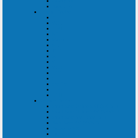
Galaxy 300
Back-UPS
General Electric
EP
VCL
LP31T
NP
Match
ML
TLE
SG
VH
VCO
LP11
GT
Site Pro
LP33
LP31
Systeme Electric
Smart-Save Online SRT (SRTSE)
Smart-Save Online SRV (SRVSE)
Smart-Save SMT (SMTSE)
Back-Save BV (BVSE)
Excelente VX
Excelente VL