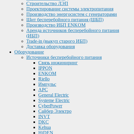
Строительство ЛЭП
Проектирование системы электропитания
Производство энергосистем с генераторами
Щит бесперебойного питания (ЩБП)
Производство ИБП ENKOМ
Аренда источников бесперебойного питания
(ИБП)
Trade-in (выкуп старого ИБП)
Доставка оборудования
Оборудование
Источники бесперебойного питания
Связь инжиниринг
IPPON
ENKOM
Riello
Импульс
APC
General Electric
Systeme Electric
CyberPower
Сайбер Электро
INVT
DKC
Kehua
HiDEN