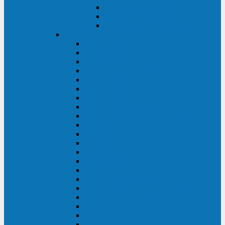
Контролеры и датчики
Батарейные модули
Монтажные комплекты
IPPON
GAME POWER PRO
INNOVA II T
INNOVA G2 L
INNOVA RT TOWER 3-1
SMART WINNER II
SMART WINNER II EURO
SMART WINNER II 1U
SMART POWER PRO II
SMART POWER PRO II EURO
INNOVA RT
INNOVA RT II
INNOVA RT 33 TOWER
INNOVA G2
INNOVA G2 EURO
BACK VERSO
BACK POWER PRO II
BACK POWER PRO II EURO
BACK COMFO PRO II
BACK BASIC EURO
BACK BASIC EURO S
BACK BASIC