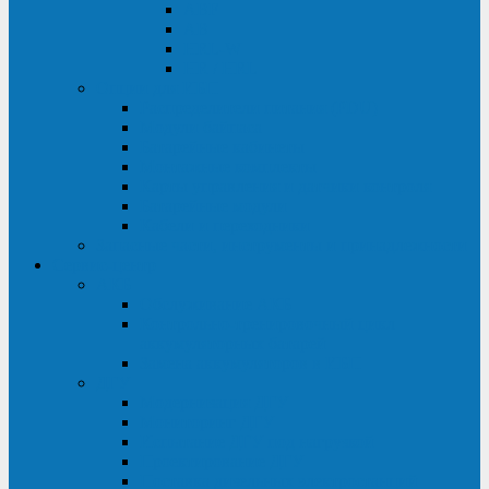
ABF
AB
HRL-W
HR / HRL
Опции для ИБП
Распределители питания (PDU)
Модули байпаса
Батарейные кабинеты
Монтажные комплекты
Карты управления и датчики контроля
Батарейные модули
Кабели и переходники
Запасные части, инструменты и принадлежности
Сервис-центр
АКБ
Обслуживание АКБ
Контрольно-тренировочный цикл
аккумуляторных батарей
Замена аккумуляторов в ИБП
ДГУ
Модернизация ДГУ
Мониторинг ДГУ
Испытание ДГУ под нагрузкой
Проектирование ДГУ
Поставка дизельных электростанций