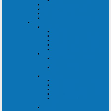
Monolith XM 120 - 200 кВА
ELTENA постоянного тока
Прочее оборудование ELTENA
Софт для ИБП ELTENA
Батарейные шкафы и блоки ELTENA
Delta
Delta ULTRON
Delta Ultron H (15 - 30 кВА)
Delta Ultron NT (20 - 500 кВА)
Delta Ultron HPH (20 - 200 кВА)
Delta Ultron EH (10 - 20 кВА)
Delta Ultron DPS (160 - 1200 кВА)
Delta MODULON
Delta Modulon NH Plus (20 - 120
кВА)
Delta Modulon DPH (20 - 600
кВА)
Delta AMPLON
Delta Amplon MX (1,1 - 3 кВА)
Delta Amplon GAIA (1 - 3 кВА)
Delta Amplon N Series (1 - 3 кВА)
Delta Amplon R Series (1 - 3 кВА)
Delta Amplon RT Series (1 - 20
кВА)
Delta AGILON