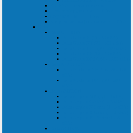
Monolith XM 120 - 200 кВА
ELTENA постоянного тока
Прочее оборудование ELTENA
Софт для ИБП ELTENA
Батарейные шкафы и блоки ELTENA
Delta
Delta ULTRON
Delta Ultron H (15 - 30 кВА)
Delta Ultron NT (20 - 500 кВА)
Delta Ultron HPH (20 - 200 кВА)
Delta Ultron EH (10 - 20 кВА)
Delta Ultron DPS (160 - 1200 кВА)
Delta MODULON
Delta Modulon NH Plus (20 - 120
кВА)
Delta Modulon DPH (20 - 600
кВА)
Delta AMPLON
Delta Amplon MX (1,1 - 3 кВА)
Delta Amplon GAIA (1 - 3 кВА)
Delta Amplon N Series (1 - 3 кВА)
Delta Amplon R Series (1 - 3 кВА)
Delta Amplon RT Series (1 - 20
кВА)
Delta AGILON