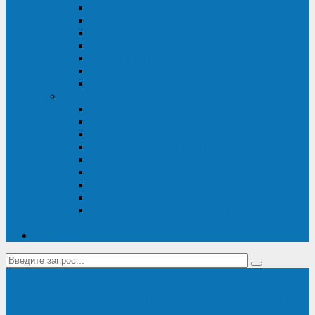
Диагностика дизель-генераторов
Производство дизельных электростанций
Сервис ДЭС
Установка и монтаж ДГУ
Пусконаладка ДГУ
Ремонт дизельных генераторов
Техническое обслуживание ДГУ
ИБП
Диагностика ИБП
Техническое обслуживание ИБП
Ремонт ИБП
Монтаж, шефмонтаж и пусконаладка
Ремонт ИБП APC
Ремонт ИБП Eaton
Ремонт ИБП Delta Electronics
Ремонт ИБП Riello
Техническое обслуживание и сервис ИБП
Legrand
Контакты
Поставка ИБП Eaton и Riello
Санкт-Петербург
info@en-kom.ru
8 (800) 511-70-94
+7 (812) 677-14-41
Перезвоните мне