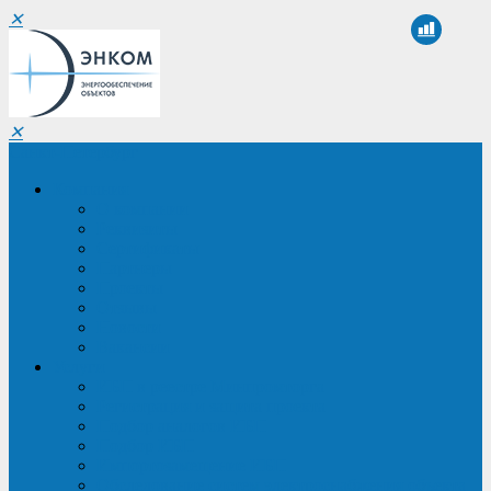
✕
✕
Санкт-Петербург
Компания
О компании
Реквизиты
Сертификаты
Партнеры
Проекты
Отзывы
Новости
Вакансии
Услуги
ИБП в реестре Минпромторга
Регистрация и защита проекта
Подбор аналогов ИБП
Подбор ИБП
Импортозамещение ИБП
Обследование систем электроснабжения объекта