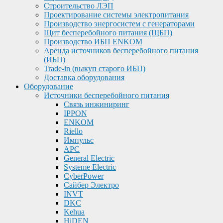
Строительство ЛЭП
Проектирование системы электропитания
Производство энергосистем с генераторами
Щит бесперебойного питания (ЩБП)
Производство ИБП ENKOМ
Аренда источников бесперебойного питания
(ИБП)
Trade-in (выкуп старого ИБП)
Доставка оборудования
Оборудование
Источники бесперебойного питания
Связь инжиниринг
IPPON
ENKOM
Riello
Импульс
APC
General Electric
Systeme Electric
CyberPower
Сайбер Электро
INVT
DKC
Kehua
HiDEN