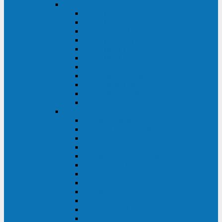
DKC
DKC TRIO MDB
DKC TRIO MDA
DKC Extra TT
DKC Trio XT/Trio XTG
DKC Trio TT
DKC Trio TM
DKC Solo MD/Solo MMB
DKC Small Rackmount
DKC Small Tower
DKC Info Rackmount Pro
DKC Info/Info LCD/Info PDU
Kehua
Kehua Myria 60-200
Kehua MR33 400-1600
Kehua MR33 30-600
Kehua KR-RM Li 1-3 кВА
Kehua KR-RM 10-40 кВА
Kehua KR-RM 1-3 кВА
Kehua KR33T 300-600
Kehua KR33T 10-40
Kehua KR33 300-1200
Kehua KR33 10-40 10-40 кВА
Kehua KR11T 6-10 кВА
Kehua KR11-J Plus 6-10 кВА