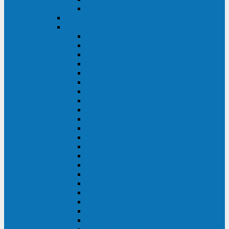
BACK OFFICE
ENKOM
Riello
Multi Guard Industrial
Multi Guard
Master Plus Industrial
Master Plus
Sentinel Power
Sentinel Power Green
Multi Power 2
Vision
Vision Rack
Vision Dual
Sentryum
Sentryum Rack
Sentinel Tower
Sentinel Rack
Sentinel Dual SDU
Sentinel Dual (Low Power)
NextEnergy NXE
Net Power
Multi Sentry
Multi Power
Master MPS