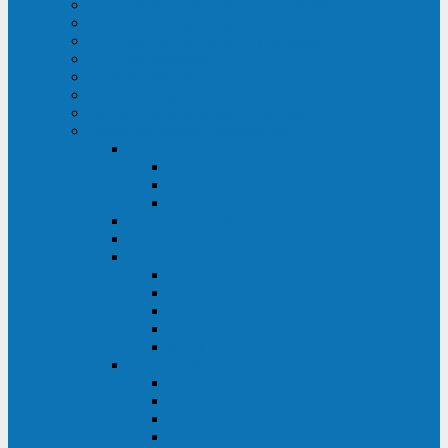
ИБП для медицинских учреждений
ИБП для центров обработки данных (ЦОД)
ИБП для финансовых учреждений
ИБП для ритейла
Промышленные ИБП
ИБП для морских судов
Дизель-генераторные установки
Аккумуляторные батареи для ИБП
АКБ Sprinter
PP
XP-FT
P-XP
АКБ Sonnenschein
АКБ Riello
АКБ Marathon
XL
L
PowerCycle
M-FTX
M-FT
АКБ FIAMM
SLA
FHC
FHT2
FIT