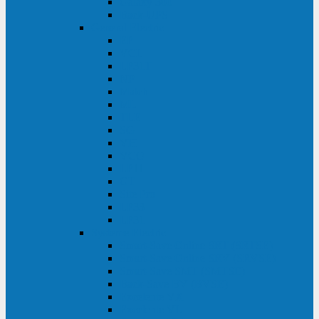
Galaxy 300
Back-UPS
General Electric
EP
VCL
LP31T
NP
Match
ML
TLE
SG
VH
VCO
LP11
GT
Site Pro
LP33
LP31
Systeme Electric
Smart-Save Online SRT (SRTSE)
Smart-Save Online SRV (SRVSE)
Smart-Save SMT (SMTSE)
Back-Save BV (BVSE)
Excelente VX
Excelente VL