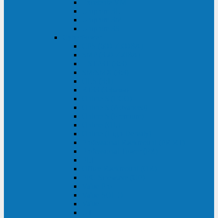
Excelente VM
Uniprom 3L
Uniprom 3M
Uniprom 3S
CyberPower
CPS (600-7500ВА)
SMP (350-750ВА)
HSTP3T (3:3)
SM/SMX (3:3)
OLS (3:1)
RT33 (3 фазы)
Online S (ECO)
Online S (Advanced)
Online S (Premium)
Online (OL)
Online (High-Density)
Professional Rackmount (PR RT)
Professional Tower (PR)
PLT
Office Rackmount (OR)
PFC Sinewave (CP)
Value Pro
Value SOHO
Value
UT