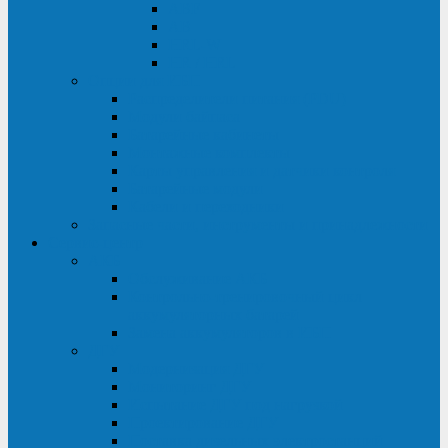
ABF
AB
HRL-W
HR / HRL
Опции для ИБП
Распределители питания (PDU)
Модули байпаса
Батарейные кабинеты
Монтажные комплекты
Карты управления и датчики контроля
Батарейные модули
Кабели и переходники
Запасные части, инструменты и принадлежности
Сервис-центр
АКБ
Обслуживание АКБ
Контрольно-тренировочный цикл
аккумуляторных батарей
Замена аккумуляторов в ИБП
ДГУ
Модернизация ДГУ
Мониторинг ДГУ
Испытание ДГУ под нагрузкой
Проектирование ДГУ
Поставка дизельных электростанций