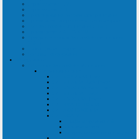
Строительство ЦОД
Строительство ЛЭП
Проектирование системы электропитания
Производство энергосистем с генераторами
Щит бесперебойного питания (ЩБП)
Производство ИБП ENKOМ
Аренда источников бесперебойного питания
(ИБП)
Trade-in (выкуп старого ИБП)
Доставка оборудования
Оборудование
Источники бесперебойного питания
Связь инжиниринг
СИПБ 0,8-2 кВА Tower
СИПБ 1-3 кВА Rack/Tower
СИПБ 6-20 кВА Rack/Tower
СИПБ 1-3 кВА Tower
СИПБ 6-20 кВА Tower
СИП380А 10-500 кВА
СИП380Б 10-800 кВА
СИП380А МД
Шкафы модульных ИБП
Силовые модули
Батарейные кабинеты и модули
Опции для ИБП