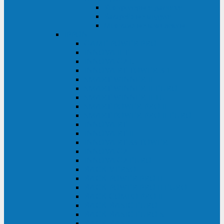
Контролеры и датчики
Батарейные модули
Монтажные комплекты
IPPON
GAME POWER PRO
INNOVA II T
INNOVA G2 L
INNOVA RT TOWER 3-1
SMART WINNER II
SMART WINNER II EURO
SMART WINNER II 1U
SMART POWER PRO II
SMART POWER PRO II EURO
INNOVA RT
INNOVA RT II
INNOVA RT 33 TOWER
INNOVA G2
INNOVA G2 EURO
BACK VERSO
BACK POWER PRO II
BACK POWER PRO II EURO
BACK COMFO PRO II
BACK BASIC EURO
BACK BASIC EURO S
BACK BASIC