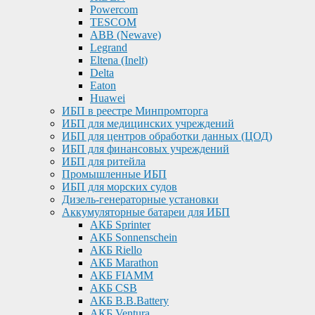
Powercom
TESCOM
ABB (Newave)
Legrand
Eltena (Inelt)
Delta
Eaton
Huawei
ИБП в реестре Минпромторга
ИБП для медицинских учреждений
ИБП для центров обработки данных (ЦОД)
ИБП для финансовых учреждений
ИБП для ритейла
Промышленные ИБП
ИБП для морских судов
Дизель-генераторные установки
Аккумуляторные батареи для ИБП
АКБ Sprinter
АКБ Sonnenschein
АКБ Riello
АКБ Marathon
АКБ FIAMM
АКБ CSB
АКБ B.B.Battery
АКБ Ventura