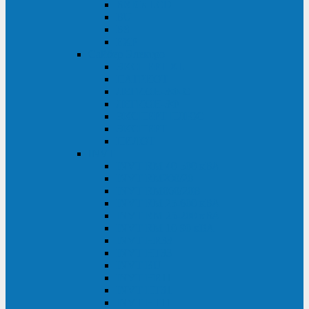
BRICs LCD
BU
BS
EXP
Сайбер Электро
ЭКСПЕРТ XL
ПАТРИОТ
ЛЕГИОН-3Ф-C
ЛЕГИОН-3Ф
ЭКСПЕРТ ПЛЮС
ЭКСПЕРТ
ПИЛОТ
INVT
INVT RM 40-500 кВА
INVT RM200/20
INVT RM060/20B
INVT RM 25-600 кВА
INVT RM 25-200 кВА
INVT RM 10-90 кВА
INVT HR33
INVT HT33
INVT BU
INVT HR11
INVT HT31
INVT HT11