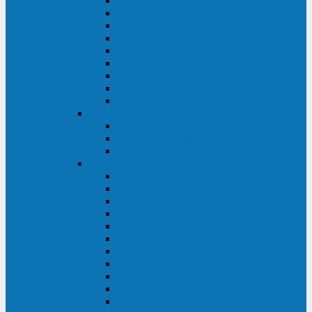
Master Industrial
Master HP
Master HP UL
Master HE
Master FC400
iPlug
iDialog
iDialog Rack
Sentinel Pro
Импульс
Импульс Фристайл
Импульс Боксер
Импульс Модуль
APC
Easy UPS 3S
Easy UPS 3M
Smart-UPS VT
Symmetra PX
Galaxy 3500
Galaxy 5500
Galaxy 7000
Smart-UPS On-Line
Back-UPS Pro
Smart-UPS
Symmetra