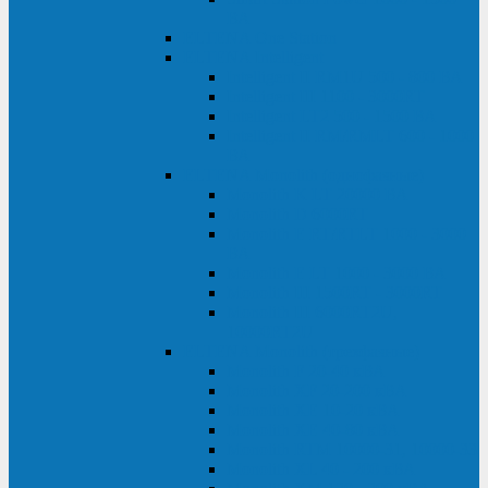
ВА
ELTENA One Station
ELTENA Intelligent
Intelligent II RM1U 500 - 800 ВА
Intelligent III 1100 - 3000RT
Intelligent LT2 500 - 1500 ВА
Intelligent II RM/RMLT 600 - 1000
ВА
ELTENA Monolith (однофазные)
Monolith K LT 20000 ВА
Monolith D 6000RT
Monolith E RT/RTLT 1000 - 3000
ВА
Monolith E LT 1000 - 3000 ВА
Monolith III 1500RT - 3000RT
Monolith III 6000RT2U,
10000RT2U
ELTENA Monolith (трехфазные)
Monolith F 20-40 кВА
Monolith XF 20-200 кВА
Monolith ХE 10-20 кВА
Monolith ХE 40-80 кВА
Monolith RTM 10000-31, 10000-33
Monolith XL 40 - 200 кВА