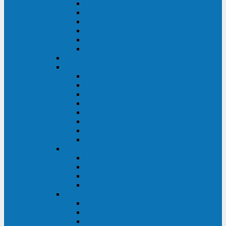
FHB
FLB
FGHL
FGH
FG
FGL
АКБ CSB
АКБ B.B.Battery
HRC
SHR
HRL
HR
UPS
BPS
BP
BC
АКБ Ventura
HRL
HR
GPL
GP
АКБ Yellow
RTM-PL
VL/VLG
GB