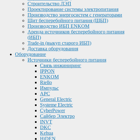
Строительство ЛЭП
Проектирование системы электропитания
Производство энергосистем с генераторами
Щит бесперебойного питания (ЩБП)
Производство ИБП ENKOМ
Аренда источников бесперебойного питания
(ИБП)
Trade-in (выкуп старого ИБП)
Доставка оборудования
Оборудование
Источники бесперебойного питания
Связь инжиниринг
IPPON
ENKOM
Riello
Импульс
APC
General Electric
Systeme Electric
CyberPower
Сайбер Электро
INVT
DKC
Kehua
HiDEN