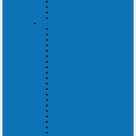
Excelente VM
Uniprom 3L
Uniprom 3M
Uniprom 3S
CyberPower
CPS (600-7500ВА)
SMP (350-750ВА)
HSTP3T (3:3)
SM/SMX (3:3)
OLS (3:1)
RT33 (3 фазы)
Online S (ECO)
Online S (Advanced)
Online S (Premium)
Online (OL)
Online (High-Density)
Professional Rackmount (PR RT)
Professional Tower (PR)
PLT
Office Rackmount (OR)
PFC Sinewave (CP)
Value Pro
Value SOHO
Value
UT