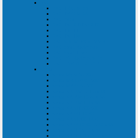
DKC
DKC TRIO MDB
DKC TRIO MDA
DKC Extra TT
DKC Trio XT/Trio XTG
DKC Trio TT
DKC Trio TM
DKC Solo MD/Solo MMB
DKC Small Rackmount
DKC Small Tower
DKC Info Rackmount Pro
DKC Info/Info LCD/Info PDU
Kehua
Kehua Myria 60-200
Kehua MR33 400-1600
Kehua MR33 30-600
Kehua KR-RM Li 1-3 кВА
Kehua KR-RM 10-40 кВА
Kehua KR-RM 1-3 кВА
Kehua KR33T 300-600
Kehua KR33T 10-40
Kehua KR33 300-1200
Kehua KR33 10-40 10-40 кВА
Kehua KR11T 6-10 кВА
Kehua KR11-J Plus 6-10 кВА