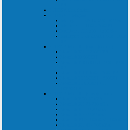
ВА
ELTENA One Station
ELTENA Intelligent
Intelligent II RM1U 500 - 800 ВА
Intelligent III 1100 - 3000RT
Intelligent LT2 500 - 1500 ВА
Intelligent II RM/RMLT 600 - 1000
ВА
ELTENA Monolith (однофазные)
Monolith K LT 20000 ВА
Monolith D 6000RT
Monolith E RT/RTLT 1000 - 3000
ВА
Monolith E LT 1000 - 3000 ВА
Monolith III 1500RT - 3000RT
Monolith III 6000RT2U,
10000RT2U
ELTENA Monolith (трехфазные)
Monolith F 20-40 кВА
Monolith XF 20-200 кВА
Monolith ХE 10-20 кВА
Monolith ХE 40-80 кВА
Monolith RTM 10000-31, 10000-33
Monolith XL 40 - 200 кВА