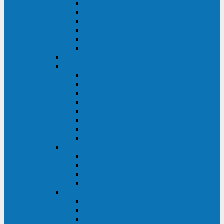
FHB
FLB
FGHL
FGH
FG
FGL
АКБ CSB
АКБ B.B.Battery
HRC
SHR
HRL
HR
UPS
BPS
BP
BC
АКБ Ventura
HRL
HR
GPL
GP
АКБ Yellow
RTM-PL
VL/VLG
GB