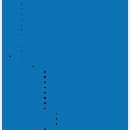
Строительство ЦОД
Строительство ЛЭП
Проектирование системы электропитания
Производство энергосистем с генераторами
Щит бесперебойного питания (ЩБП)
Производство ИБП ENKOМ
Аренда источников бесперебойного питания
(ИБП)
Trade-in (выкуп старого ИБП)
Доставка оборудования
Оборудование
Источники бесперебойного питания
Связь инжиниринг
СИПБ 0,8-2 кВА Tower
СИПБ 1-3 кВА Rack/Tower
СИПБ 6-20 кВА Rack/Tower
СИПБ 1-3 кВА Tower
СИПБ 6-20 кВА Tower
СИП380А 10-500 кВА
СИП380Б 10-800 кВА
СИП380А МД
Шкафы модульных ИБП
Силовые модули
Батарейные кабинеты и модули
Опции для ИБП