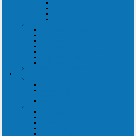
ABF
AB
HRL-W
HR / HRL
Опции для ИБП
Распределители питания (PDU)
Модули байпаса
Батарейные кабинеты
Монтажные комплекты
Карты управления и датчики контроля
Батарейные модули
Кабели и переходники
Запасные части, инструменты и принадлежности
Сервис-центр
АКБ
Обслуживание АКБ
Контрольно-тренировочный цикл
аккумуляторных батарей
Замена аккумуляторов в ИБП
ДГУ
Модернизация ДГУ
Мониторинг ДГУ
Испытание ДГУ под нагрузкой
Проектирование ДГУ
Поставка дизельных электростанций