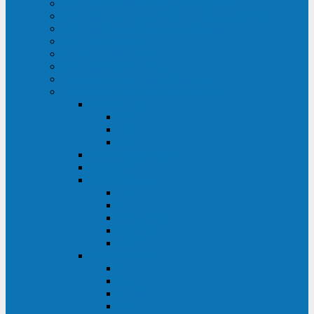
ИБП для медицинских учреждений
ИБП для центров обработки данных (ЦОД)
ИБП для финансовых учреждений
ИБП для ритейла
Промышленные ИБП
ИБП для морских судов
Дизель-генераторные установки
Аккумуляторные батареи для ИБП
АКБ Sprinter
PP
XP-FT
P-XP
АКБ Sonnenschein
АКБ Riello
АКБ Marathon
XL
L
PowerCycle
M-FTX
M-FT
АКБ FIAMM
SLA
FHC
FHT2
FIT