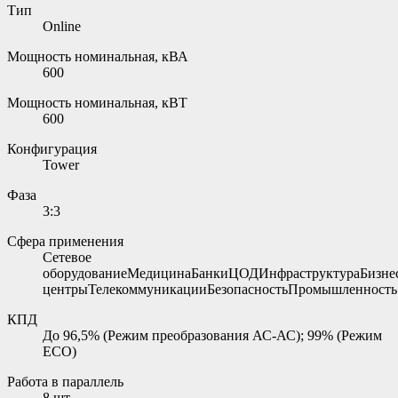
Тип
Online
Мощность номинальная, кВА
600
Мощность номинальная, кВТ
600
Конфигурация
Tower
Фаза
3:3
Сфера применения
Сетевое
оборудованиеМедицинаБанкиЦОДИнфраструктураБизне
центрыТелекоммуникацииБезопасностьПромышленность
КПД
До 96,5% (Режим преобразования АС-АС); 99% (Режим
ЕСО)
Работа в параллель
8 шт.