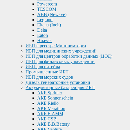
Powercom
TESCOM
ABB (Newave)
Legrand
Eltena (Inelt)
Delta
Eaton
Huawei
ИБП в реестре Минпромторга
ИБП для медицинских учреждений
ИБП для центров обработки данных (ЦОД)
ИБП для финансовых учреждений
ИБП для ритейла
Промышленные ИБП
ИБП для морских судов
Дизель-генераторные установки
Аккумуляторные батареи для ИБП
АКБ Sprinter
АКБ Sonnenschein
АКБ Riello
АКБ Marathon
АКБ FIAMM
АКБ CSB
АКБ B.B.Battery
АКБ Ventura