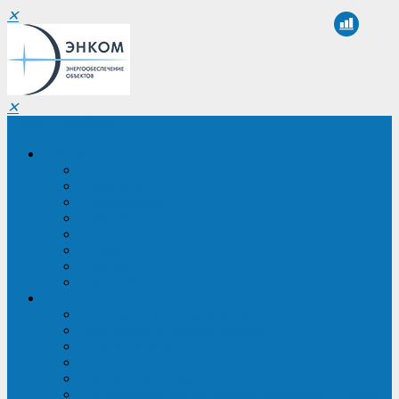
✕
✕
Санкт-Петербург
Компания
О компании
Реквизиты
Сертификаты
Партнеры
Проекты
Отзывы
Новости
Вакансии
Услуги
ИБП в реестре Минпромторга
Регистрация и защита проекта
Подбор аналогов ИБП
Подбор ИБП
Импортозамещение ИБП
Обследование систем электроснабжения объекта