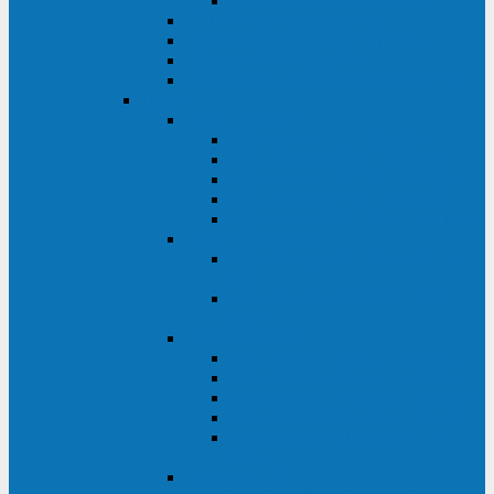
Monolith XM 120 - 200 кВА
ELTENA постоянного тока
Прочее оборудование ELTENA
Софт для ИБП ELTENA
Батарейные шкафы и блоки ELTENA
Delta
Delta ULTRON
Delta Ultron H (15 - 30 кВА)
Delta Ultron NT (20 - 500 кВА)
Delta Ultron HPH (20 - 200 кВА)
Delta Ultron EH (10 - 20 кВА)
Delta Ultron DPS (160 - 1200 кВА)
Delta MODULON
Delta Modulon NH Plus (20 - 120
кВА)
Delta Modulon DPH (20 - 600
кВА)
Delta AMPLON
Delta Amplon MX (1,1 - 3 кВА)
Delta Amplon GAIA (1 - 3 кВА)
Delta Amplon N Series (1 - 3 кВА)
Delta Amplon R Series (1 - 3 кВА)
Delta Amplon RT Series (1 - 20
кВА)
Delta AGILON