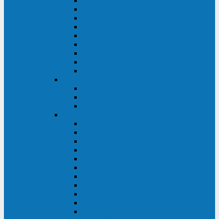
Master Industrial
Master HP
Master HP UL
Master HE
Master FC400
iPlug
iDialog
iDialog Rack
Sentinel Pro
Импульс
Импульс Фристайл
Импульс Боксер
Импульс Модуль
APC
Easy UPS 3S
Easy UPS 3M
Smart-UPS VT
Symmetra PX
Galaxy 3500
Galaxy 5500
Galaxy 7000
Smart-UPS On-Line
Back-UPS Pro
Smart-UPS
Symmetra