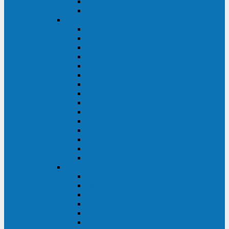
Galaxy 300
Back-UPS
General Electric
EP
VCL
LP31T
NP
Match
ML
TLE
SG
VH
VCO
LP11
GT
Site Pro
LP33
LP31
Systeme Electric
Smart-Save Online SRT (SRTSE)
Smart-Save Online SRV (SRVSE)
Smart-Save SMT (SMTSE)
Back-Save BV (BVSE)
Excelente VX
Excelente VL