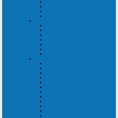
BRICs LCD
BU
BS
EXP
Сайбер Электро
ЭКСПЕРТ XL
ПАТРИОТ
ЛЕГИОН-3Ф-C
ЛЕГИОН-3Ф
ЭКСПЕРТ ПЛЮС
ЭКСПЕРТ
ПИЛОТ
INVT
INVT RM 40-500 кВА
INVT RM200/20
INVT RM060/20B
INVT RM 25-600 кВА
INVT RM 25-200 кВА
INVT RM 10-90 кВА
INVT HR33
INVT HT33
INVT BU
INVT HR11
INVT HT31
INVT HT11