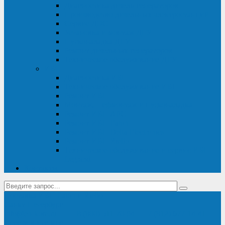
Диагностика дизель-генераторов
Производство дизельных электростанций
Сервис ДЭС
Установка и монтаж ДГУ
Пусконаладка ДГУ
Ремонт дизельных генераторов
Техническое обслуживание ДГУ
ИБП
Диагностика ИБП
Техническое обслуживание ИБП
Ремонт ИБП
Монтаж, шефмонтаж и пусконаладка
Ремонт ИБП APC
Ремонт ИБП Eaton
Ремонт ИБП Delta Electronics
Ремонт ИБП Riello
Техническое обслуживание и сервис ИБП
Legrand
Контакты
Поставка ИБП Eaton и Riello
Санкт-Петербург
info@en-kom.ru
8 (800) 511-70-94
+7 (812) 677-14-41
Перезвоните мне