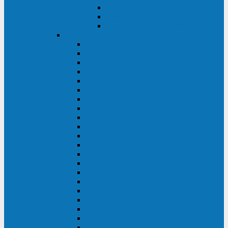
Контролеры и датчики
Батарейные модули
Монтажные комплекты
IPPON
GAME POWER PRO
INNOVA II T
INNOVA G2 L
INNOVA RT TOWER 3-1
SMART WINNER II
SMART WINNER II EURO
SMART WINNER II 1U
SMART POWER PRO II
SMART POWER PRO II EURO
INNOVA RT
INNOVA RT II
INNOVA RT 33 TOWER
INNOVA G2
INNOVA G2 EURO
BACK VERSO
BACK POWER PRO II
BACK POWER PRO II EURO
BACK COMFO PRO II
BACK BASIC EURO
BACK BASIC EURO S
BACK BASIC