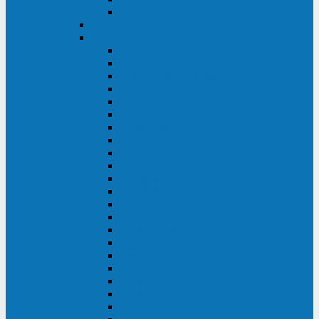
BACK OFFICE
ENKOM
Riello
Multi Guard Industrial
Multi Guard
Master Plus Industrial
Master Plus
Sentinel Power
Sentinel Power Green
Multi Power 2
Vision
Vision Rack
Vision Dual
Sentryum
Sentryum Rack
Sentinel Tower
Sentinel Rack
Sentinel Dual SDU
Sentinel Dual (Low Power)
NextEnergy NXE
Net Power
Multi Sentry
Multi Power
Master MPS