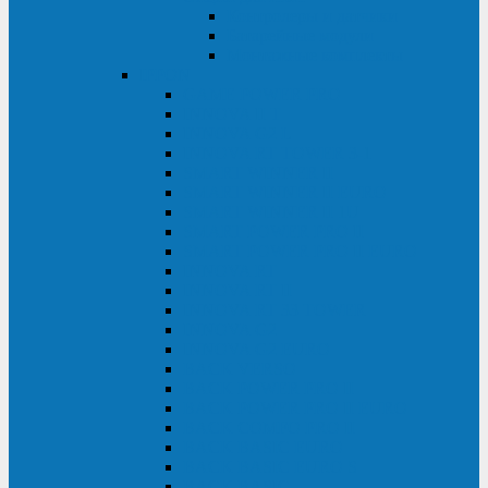
Контролеры и датчики
Батарейные модули
Монтажные комплекты
IPPON
GAME POWER PRO
INNOVA II T
INNOVA G2 L
INNOVA RT TOWER 3-1
SMART WINNER II
SMART WINNER II EURO
SMART WINNER II 1U
SMART POWER PRO II
SMART POWER PRO II EURO
INNOVA RT
INNOVA RT II
INNOVA RT 33 TOWER
INNOVA G2
INNOVA G2 EURO
BACK VERSO
BACK POWER PRO II
BACK POWER PRO II EURO
BACK COMFO PRO II
BACK BASIC EURO
BACK BASIC EURO S
BACK BASIC