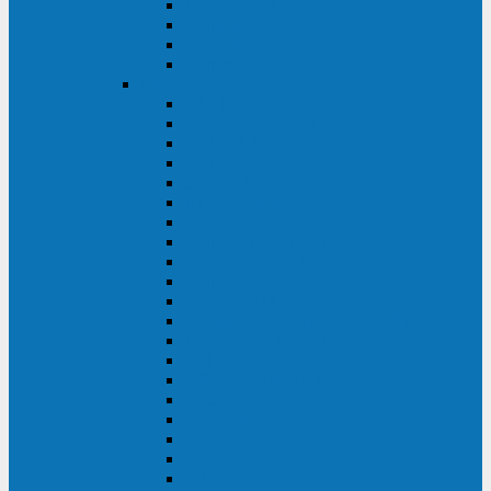
Excelente VM
Uniprom 3L
Uniprom 3M
Uniprom 3S
CyberPower
CPS (600-7500ВА)
SMP (350-750ВА)
HSTP3T (3:3)
SM/SMX (3:3)
OLS (3:1)
RT33 (3 фазы)
Online S (ECO)
Online S (Advanced)
Online S (Premium)
Online (OL)
Online (High-Density)
Professional Rackmount (PR RT)
Professional Tower (PR)
PLT
Office Rackmount (OR)
PFC Sinewave (CP)
Value Pro
Value SOHO
Value
UT