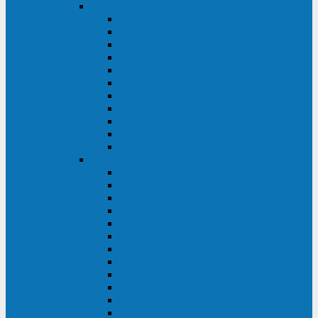
DKC
DKC TRIO MDB
DKC TRIO MDA
DKC Extra TT
DKC Trio XT/Trio XTG
DKC Trio TT
DKC Trio TM
DKC Solo MD/Solo MMB
DKC Small Rackmount
DKC Small Tower
DKC Info Rackmount Pro
DKC Info/Info LCD/Info PDU
Kehua
Kehua Myria 60-200
Kehua MR33 400-1600
Kehua MR33 30-600
Kehua KR-RM Li 1-3 кВА
Kehua KR-RM 10-40 кВА
Kehua KR-RM 1-3 кВА
Kehua KR33T 300-600
Kehua KR33T 10-40
Kehua KR33 300-1200
Kehua KR33 10-40 10-40 кВА
Kehua KR11T 6-10 кВА
Kehua KR11-J Plus 6-10 кВА