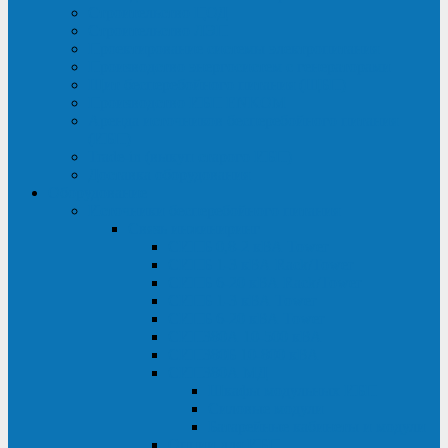
Строительство ЦОД
Строительство ЛЭП
Проектирование системы электропитания
Производство энергосистем с генераторами
Щит бесперебойного питания (ЩБП)
Производство ИБП ENKOМ
Аренда источников бесперебойного питания
(ИБП)
Trade-in (выкуп старого ИБП)
Доставка оборудования
Оборудование
Источники бесперебойного питания
Связь инжиниринг
СИПБ 0,8-2 кВА Tower
СИПБ 1-3 кВА Rack/Tower
СИПБ 6-20 кВА Rack/Tower
СИПБ 1-3 кВА Tower
СИПБ 6-20 кВА Tower
СИП380А 10-500 кВА
СИП380Б 10-800 кВА
СИП380А МД
Шкафы модульных ИБП
Силовые модули
Батарейные кабинеты и модули
Опции для ИБП