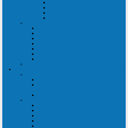
ABF
AB
HRL-W
HR / HRL
Опции для ИБП
Распределители питания (PDU)
Модули байпаса
Батарейные кабинеты
Монтажные комплекты
Карты управления и датчики контроля
Батарейные модули
Кабели и переходники
Запасные части, инструменты и принадлежности
Сервис-центр
АКБ
Обслуживание АКБ
Контрольно-тренировочный цикл
аккумуляторных батарей
Замена аккумуляторов в ИБП
ДГУ
Модернизация ДГУ
Мониторинг ДГУ
Испытание ДГУ под нагрузкой
Проектирование ДГУ
Поставка дизельных электростанций