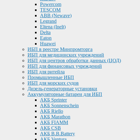
Powercom
TESCOM
ABB (Newave)
Legrand
Eltena (Inelt)
Delta
Eaton
Huawei
ИБП в реестре Минпромторга
ИБП для медицинских учреждений
ИБП для центров обработки данных (ЦОД)
ИБП для финансовых учреждений
ИБП для ритейла
Промышленные ИБП
ИБП для морских судов
Дизель-генераторные установки
Аккумуляторные батареи для ИБП
АКБ Sprinter
АКБ Sonnenschein
АКБ Riello
АКБ Marathon
АКБ FIAMM
АКБ CSB
АКБ B.B.Battery
АКБ Ventura