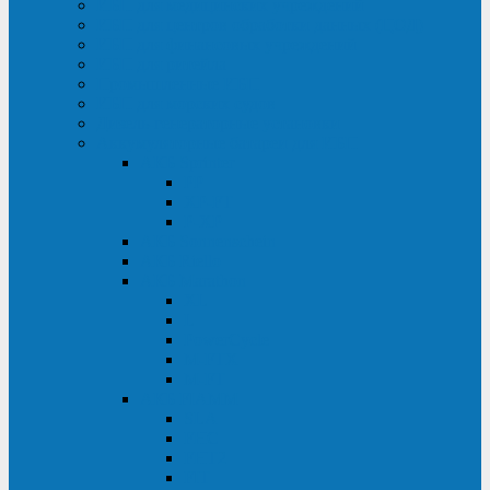
ИБП для медицинских учреждений
ИБП для центров обработки данных (ЦОД)
ИБП для финансовых учреждений
ИБП для ритейла
Промышленные ИБП
ИБП для морских судов
Дизель-генераторные установки
Аккумуляторные батареи для ИБП
АКБ Sprinter
PP
XP-FT
P-XP
АКБ Sonnenschein
АКБ Riello
АКБ Marathon
XL
L
PowerCycle
M-FTX
M-FT
АКБ FIAMM
SLA
FHC
FHT2
FIT