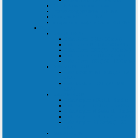
Monolith XM 120 - 200 кВА
ELTENA постоянного тока
Прочее оборудование ELTENA
Софт для ИБП ELTENA
Батарейные шкафы и блоки ELTENA
Delta
Delta ULTRON
Delta Ultron H (15 - 30 кВА)
Delta Ultron NT (20 - 500 кВА)
Delta Ultron HPH (20 - 200 кВА)
Delta Ultron EH (10 - 20 кВА)
Delta Ultron DPS (160 - 1200 кВА)
Delta MODULON
Delta Modulon NH Plus (20 - 120
кВА)
Delta Modulon DPH (20 - 600
кВА)
Delta AMPLON
Delta Amplon MX (1,1 - 3 кВА)
Delta Amplon GAIA (1 - 3 кВА)
Delta Amplon N Series (1 - 3 кВА)
Delta Amplon R Series (1 - 3 кВА)
Delta Amplon RT Series (1 - 20
кВА)
Delta AGILON