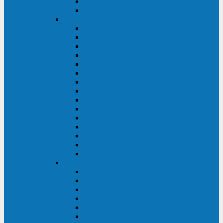
Galaxy 300
Back-UPS
General Electric
EP
VCL
LP31T
NP
Match
ML
TLE
SG
VH
VCO
LP11
GT
Site Pro
LP33
LP31
Systeme Electric
Smart-Save Online SRT (SRTSE)
Smart-Save Online SRV (SRVSE)
Smart-Save SMT (SMTSE)
Back-Save BV (BVSE)
Excelente VX
Excelente VL