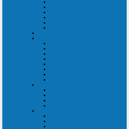
FHB
FLB
FGHL
FGH
FG
FGL
АКБ CSB
АКБ B.B.Battery
HRC
SHR
HRL
HR
UPS
BPS
BP
BC
АКБ Ventura
HRL
HR
GPL
GP
АКБ Yellow
RTM-PL
VL/VLG
GB