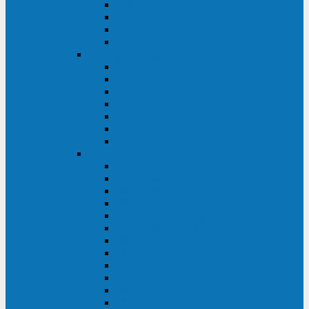
BRICs LCD
BU
BS
EXP
Сайбер Электро
ЭКСПЕРТ XL
ПАТРИОТ
ЛЕГИОН-3Ф-C
ЛЕГИОН-3Ф
ЭКСПЕРТ ПЛЮС
ЭКСПЕРТ
ПИЛОТ
INVT
INVT RM 40-500 кВА
INVT RM200/20
INVT RM060/20B
INVT RM 25-600 кВА
INVT RM 25-200 кВА
INVT RM 10-90 кВА
INVT HR33
INVT HT33
INVT BU
INVT HR11
INVT HT31
INVT HT11