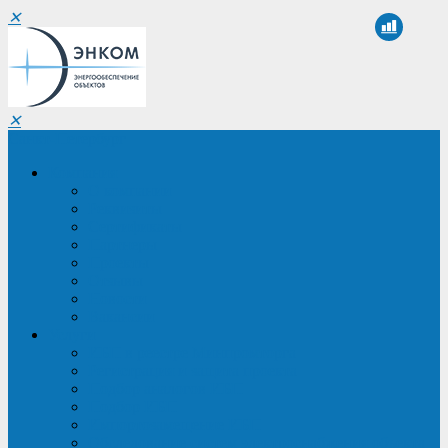
✕
✕
Санкт-Петербург
Компания
О компании
Реквизиты
Сертификаты
Партнеры
Проекты
Отзывы
Новости
Вакансии
Услуги
ИБП в реестре Минпромторга
Регистрация и защита проекта
Подбор аналогов ИБП
Подбор ИБП
Импортозамещение ИБП
Обследование систем электроснабжения объекта