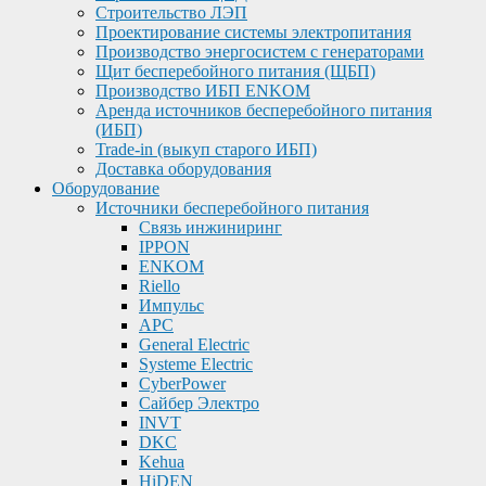
Строительство ЛЭП
Проектирование системы электропитания
Производство энергосистем с генераторами
Щит бесперебойного питания (ЩБП)
Производство ИБП ENKOМ
Аренда источников бесперебойного питания
(ИБП)
Trade-in (выкуп старого ИБП)
Доставка оборудования
Оборудование
Источники бесперебойного питания
Связь инжиниринг
IPPON
ENKOM
Riello
Импульс
APC
General Electric
Systeme Electric
CyberPower
Сайбер Электро
INVT
DKC
Kehua
HiDEN