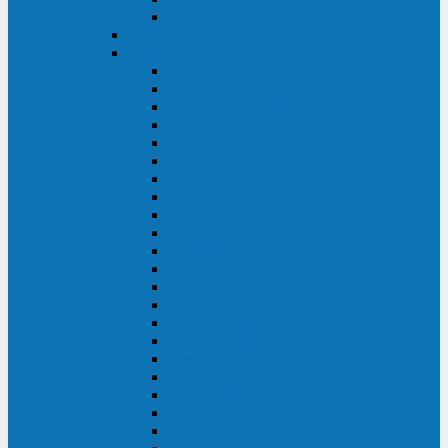
BACK OFFICE
ENKOM
Riello
Multi Guard Industrial
Multi Guard
Master Plus Industrial
Master Plus
Sentinel Power
Sentinel Power Green
Multi Power 2
Vision
Vision Rack
Vision Dual
Sentryum
Sentryum Rack
Sentinel Tower
Sentinel Rack
Sentinel Dual SDU
Sentinel Dual (Low Power)
NextEnergy NXE
Net Power
Multi Sentry
Multi Power
Master MPS