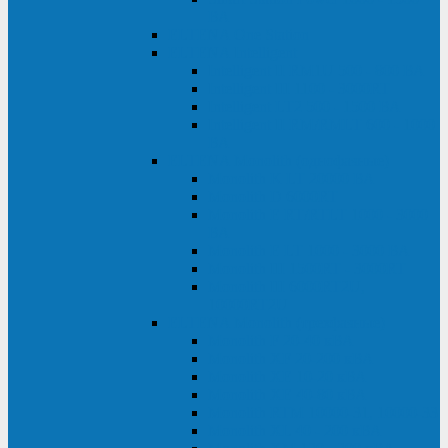
ВА
ELTENA One Station
ELTENA Intelligent
Intelligent II RM1U 500 - 800 ВА
Intelligent III 1100 - 3000RT
Intelligent LT2 500 - 1500 ВА
Intelligent II RM/RMLT 600 - 1000
ВА
ELTENA Monolith (однофазные)
Monolith K LT 20000 ВА
Monolith D 6000RT
Monolith E RT/RTLT 1000 - 3000
ВА
Monolith E LT 1000 - 3000 ВА
Monolith III 1500RT - 3000RT
Monolith III 6000RT2U,
10000RT2U
ELTENA Monolith (трехфазные)
Monolith F 20-40 кВА
Monolith XF 20-200 кВА
Monolith ХE 10-20 кВА
Monolith ХE 40-80 кВА
Monolith RTM 10000-31, 10000-33
Monolith XL 40 - 200 кВА