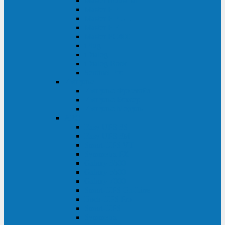
Master Industrial
Master HP
Master HP UL
Master HE
Master FC400
iPlug
iDialog
iDialog Rack
Sentinel Pro
Импульс
Импульс Фристайл
Импульс Боксер
Импульс Модуль
APC
Easy UPS 3S
Easy UPS 3M
Smart-UPS VT
Symmetra PX
Galaxy 3500
Galaxy 5500
Galaxy 7000
Smart-UPS On-Line
Back-UPS Pro
Smart-UPS
Symmetra