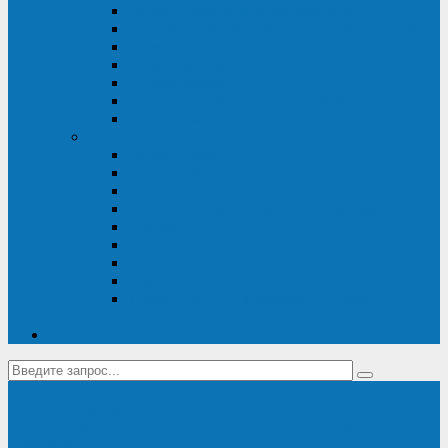
Диагностика дизель-генераторов
Производство дизельных электростанций
Сервис ДЭС
Установка и монтаж ДГУ
Пусконаладка ДГУ
Ремонт дизельных генераторов
Техническое обслуживание ДГУ
ИБП
Диагностика ИБП
Техническое обслуживание ИБП
Ремонт ИБП
Монтаж, шефмонтаж и пусконаладка
Ремонт ИБП APC
Ремонт ИБП Eaton
Ремонт ИБП Delta Electronics
Ремонт ИБП Riello
Техническое обслуживание и сервис ИБП
Legrand
Контакты
Поставка ИБП Eaton и Riello
Санкт-Петербург
info@en-kom.ru
8 (800) 511-70-94
+7 (812) 677-14-41
Перезвоните мне