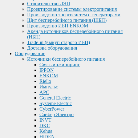
Строительство ЛЭП
Проектирование системы электропитания
Производство энергосистем с генераторами
Щит бесперебойного питания (ЩБП)
Производство ИБП ENKOМ
Аренда источников бесперебойного питания
(ИБП)
Trade-in (выкуп старого ИБП)
Доставка оборудования
Оборудование
Источники бесперебойного питания
Связь инжиниринг
IPPON
ENKOM
Riello
Импульс
APC
General Electric
Systeme Electric
CyberPower
Сайбер Электро
INVT
DKC
Kehua
HiDEN