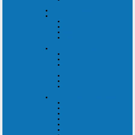
ВА
ELTENA One Station
ELTENA Intelligent
Intelligent II RM1U 500 - 800 ВА
Intelligent III 1100 - 3000RT
Intelligent LT2 500 - 1500 ВА
Intelligent II RM/RMLT 600 - 1000
ВА
ELTENA Monolith (однофазные)
Monolith K LT 20000 ВА
Monolith D 6000RT
Monolith E RT/RTLT 1000 - 3000
ВА
Monolith E LT 1000 - 3000 ВА
Monolith III 1500RT - 3000RT
Monolith III 6000RT2U,
10000RT2U
ELTENA Monolith (трехфазные)
Monolith F 20-40 кВА
Monolith XF 20-200 кВА
Monolith ХE 10-20 кВА
Monolith ХE 40-80 кВА
Monolith RTM 10000-31, 10000-33
Monolith XL 40 - 200 кВА