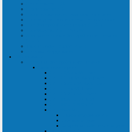
Строительство ЦОД
Строительство ЛЭП
Проектирование системы электропитания
Производство энергосистем с генераторами
Щит бесперебойного питания (ЩБП)
Производство ИБП ENKOМ
Аренда источников бесперебойного питания
(ИБП)
Trade-in (выкуп старого ИБП)
Доставка оборудования
Оборудование
Источники бесперебойного питания
Связь инжиниринг
СИПБ 0,8-2 кВА Tower
СИПБ 1-3 кВА Rack/Tower
СИПБ 6-20 кВА Rack/Tower
СИПБ 1-3 кВА Tower
СИПБ 6-20 кВА Tower
СИП380А 10-500 кВА
СИП380Б 10-800 кВА
СИП380А МД
Шкафы модульных ИБП
Силовые модули
Батарейные кабинеты и модули
Опции для ИБП