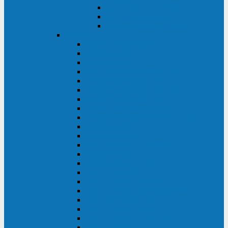
Контролеры и датчики
Батарейные модули
Монтажные комплекты
IPPON
GAME POWER PRO
INNOVA II T
INNOVA G2 L
INNOVA RT TOWER 3-1
SMART WINNER II
SMART WINNER II EURO
SMART WINNER II 1U
SMART POWER PRO II
SMART POWER PRO II EURO
INNOVA RT
INNOVA RT II
INNOVA RT 33 TOWER
INNOVA G2
INNOVA G2 EURO
BACK VERSO
BACK POWER PRO II
BACK POWER PRO II EURO
BACK COMFO PRO II
BACK BASIC EURO
BACK BASIC EURO S
BACK BASIC