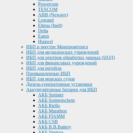
Powercom
TESCOM
ABB (Newave)
Legrand
Eltena (Inelt)
Delta
Eaton
Huawei
ИБП в реестре Минпромторга
ИБП для медицинских учреждений
ИБП для центров обработки данных (ЦОД)
ИБП для финансовых учреждений
ИБП для ритейла
Промышленные ИБП
ИБП для морских судов
Дизель-генераторные установки
Аккумуляторные батареи для ИБП
АКБ Sprinter
АКБ Sonnenschein
АКБ Riello
АКБ Marathon
АКБ FIAMM
АКБ CSB
АКБ B.B.Battery
АКБ Ventura