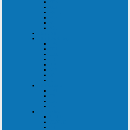
FHB
FLB
FGHL
FGH
FG
FGL
АКБ CSB
АКБ B.B.Battery
HRC
SHR
HRL
HR
UPS
BPS
BP
BC
АКБ Ventura
HRL
HR
GPL
GP
АКБ Yellow
RTM-PL
VL/VLG
GB