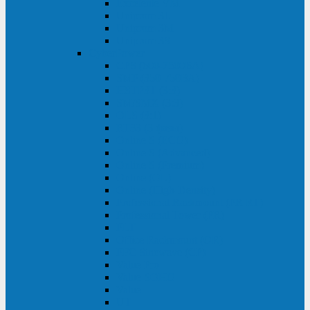
Excelente VM
Uniprom 3L
Uniprom 3M
Uniprom 3S
CyberPower
CPS (600-7500ВА)
SMP (350-750ВА)
HSTP3T (3:3)
SM/SMX (3:3)
OLS (3:1)
RT33 (3 фазы)
Online S (ECO)
Online S (Advanced)
Online S (Premium)
Online (OL)
Online (High-Density)
Professional Rackmount (PR RT)
Professional Tower (PR)
PLT
Office Rackmount (OR)
PFC Sinewave (CP)
Value Pro
Value SOHO
Value
UT