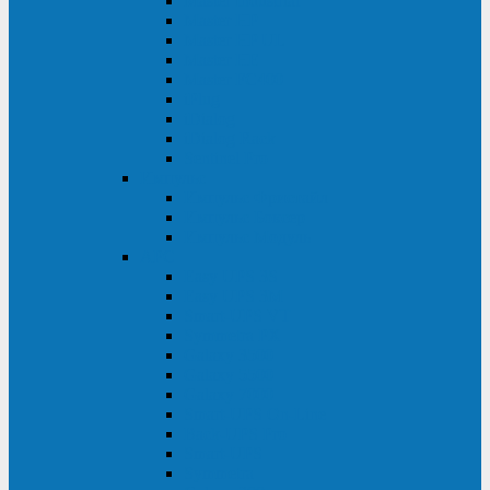
Master Industrial
Master HP
Master HP UL
Master HE
Master FC400
iPlug
iDialog
iDialog Rack
Sentinel Pro
Импульс
Импульс Фристайл
Импульс Боксер
Импульс Модуль
APC
Easy UPS 3S
Easy UPS 3M
Smart-UPS VT
Symmetra PX
Galaxy 3500
Galaxy 5500
Galaxy 7000
Smart-UPS On-Line
Back-UPS Pro
Smart-UPS
Symmetra