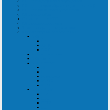
ИБП для медицинских учреждений
ИБП для центров обработки данных (ЦОД)
ИБП для финансовых учреждений
ИБП для ритейла
Промышленные ИБП
ИБП для морских судов
Дизель-генераторные установки
Аккумуляторные батареи для ИБП
АКБ Sprinter
PP
XP-FT
P-XP
АКБ Sonnenschein
АКБ Riello
АКБ Marathon
XL
L
PowerCycle
M-FTX
M-FT
АКБ FIAMM
SLA
FHC
FHT2
FIT