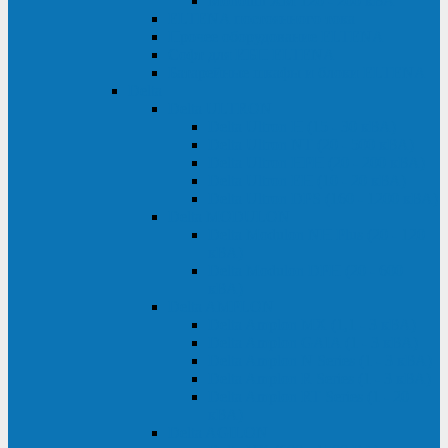
Monolith XM 120 - 200 кВА
ELTENA постоянного тока
Прочее оборудование ELTENA
Софт для ИБП ELTENA
Батарейные шкафы и блоки ELTENA
Delta
Delta ULTRON
Delta Ultron H (15 - 30 кВА)
Delta Ultron NT (20 - 500 кВА)
Delta Ultron HPH (20 - 200 кВА)
Delta Ultron EH (10 - 20 кВА)
Delta Ultron DPS (160 - 1200 кВА)
Delta MODULON
Delta Modulon NH Plus (20 - 120
кВА)
Delta Modulon DPH (20 - 600
кВА)
Delta AMPLON
Delta Amplon MX (1,1 - 3 кВА)
Delta Amplon GAIA (1 - 3 кВА)
Delta Amplon N Series (1 - 3 кВА)
Delta Amplon R Series (1 - 3 кВА)
Delta Amplon RT Series (1 - 20
кВА)
Delta AGILON