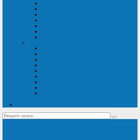
Диагностика дизель-генераторов
Производство дизельных электростанций
Сервис ДЭС
Установка и монтаж ДГУ
Пусконаладка ДГУ
Ремонт дизельных генераторов
Техническое обслуживание ДГУ
ИБП
Диагностика ИБП
Техническое обслуживание ИБП
Ремонт ИБП
Монтаж, шефмонтаж и пусконаладка
Ремонт ИБП APC
Ремонт ИБП Eaton
Ремонт ИБП Delta Electronics
Ремонт ИБП Riello
Техническое обслуживание и сервис ИБП
Legrand
Контакты
Поставка ИБП Eaton и Riello
Санкт-Петербург
info@en-kom.ru
8 (800) 511-70-94
+7 (812) 677-14-41
Перезвоните мне