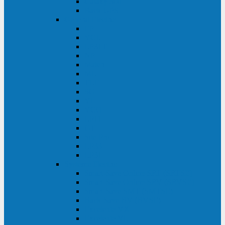
Galaxy 300
Back-UPS
General Electric
EP
VCL
LP31T
NP
Match
ML
TLE
SG
VH
VCO
LP11
GT
Site Pro
LP33
LP31
Systeme Electric
Smart-Save Online SRT (SRTSE)
Smart-Save Online SRV (SRVSE)
Smart-Save SMT (SMTSE)
Back-Save BV (BVSE)
Excelente VX
Excelente VL