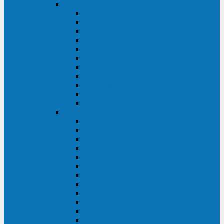
DKC
DKC TRIO MDB
DKC TRIO MDA
DKC Extra TT
DKC Trio XT/Trio XTG
DKC Trio TT
DKC Trio TM
DKC Solo MD/Solo MMB
DKC Small Rackmount
DKC Small Tower
DKC Info Rackmount Pro
DKC Info/Info LCD/Info PDU
Kehua
Kehua Myria 60-200
Kehua MR33 400-1600
Kehua MR33 30-600
Kehua KR-RM Li 1-3 кВА
Kehua KR-RM 10-40 кВА
Kehua KR-RM 1-3 кВА
Kehua KR33T 300-600
Kehua KR33T 10-40
Kehua KR33 300-1200
Kehua KR33 10-40 10-40 кВА
Kehua KR11T 6-10 кВА
Kehua KR11-J Plus 6-10 кВА