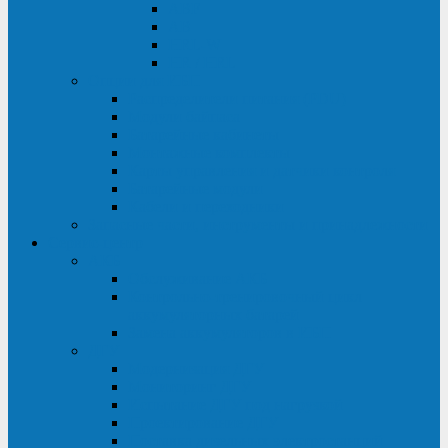
ABF
AB
HRL-W
HR / HRL
Опции для ИБП
Распределители питания (PDU)
Модули байпаса
Батарейные кабинеты
Монтажные комплекты
Карты управления и датчики контроля
Батарейные модули
Кабели и переходники
Запасные части, инструменты и принадлежности
Сервис-центр
АКБ
Обслуживание АКБ
Контрольно-тренировочный цикл
аккумуляторных батарей
Замена аккумуляторов в ИБП
ДГУ
Модернизация ДГУ
Мониторинг ДГУ
Испытание ДГУ под нагрузкой
Проектирование ДГУ
Поставка дизельных электростанций