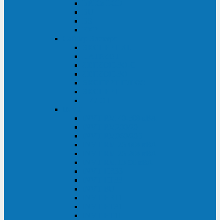
BRICs LCD
BU
BS
EXP
Сайбер Электро
ЭКСПЕРТ XL
ПАТРИОТ
ЛЕГИОН-3Ф-C
ЛЕГИОН-3Ф
ЭКСПЕРТ ПЛЮС
ЭКСПЕРТ
ПИЛОТ
INVT
INVT RM 40-500 кВА
INVT RM200/20
INVT RM060/20B
INVT RM 25-600 кВА
INVT RM 25-200 кВА
INVT RM 10-90 кВА
INVT HR33
INVT HT33
INVT BU
INVT HR11
INVT HT31
INVT HT11