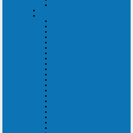
BACK OFFICE
ENKOM
Riello
Multi Guard Industrial
Multi Guard
Master Plus Industrial
Master Plus
Sentinel Power
Sentinel Power Green
Multi Power 2
Vision
Vision Rack
Vision Dual
Sentryum
Sentryum Rack
Sentinel Tower
Sentinel Rack
Sentinel Dual SDU
Sentinel Dual (Low Power)
NextEnergy NXE
Net Power
Multi Sentry
Multi Power
Master MPS