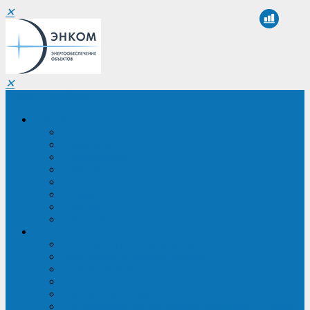
✕
✕
Санкт-Петербург
Компания
О компании
Реквизиты
Сертификаты
Партнеры
Проекты
Отзывы
Новости
Вакансии
Услуги
ИБП в реестре Минпромторга
Регистрация и защита проекта
Подбор аналогов ИБП
Подбор ИБП
Импортозамещение ИБП
Обследование систем электроснабжения объекта