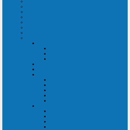
ИБП для медицинских учреждений
ИБП для центров обработки данных (ЦОД)
ИБП для финансовых учреждений
ИБП для ритейла
Промышленные ИБП
ИБП для морских судов
Дизель-генераторные установки
Аккумуляторные батареи для ИБП
АКБ Sprinter
PP
XP-FT
P-XP
АКБ Sonnenschein
АКБ Riello
АКБ Marathon
XL
L
PowerCycle
M-FTX
M-FT
АКБ FIAMM
SLA
FHC
FHT2
FIT