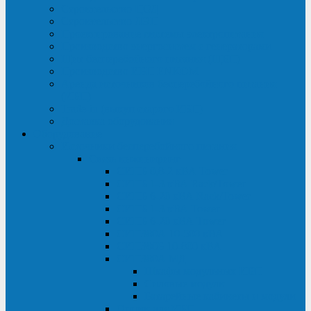
Строительство ЦОД
Строительство ЛЭП
Проектирование системы электропитания
Производство энергосистем с генераторами
Щит бесперебойного питания (ЩБП)
Производство ИБП ENKOМ
Аренда источников бесперебойного питания
(ИБП)
Trade-in (выкуп старого ИБП)
Доставка оборудования
Оборудование
Источники бесперебойного питания
Связь инжиниринг
СИПБ 0,8-2 кВА Tower
СИПБ 1-3 кВА Rack/Tower
СИПБ 6-20 кВА Rack/Tower
СИПБ 1-3 кВА Tower
СИПБ 6-20 кВА Tower
СИП380А 10-500 кВА
СИП380Б 10-800 кВА
СИП380А МД
Шкафы модульных ИБП
Силовые модули
Батарейные кабинеты и модули
Опции для ИБП