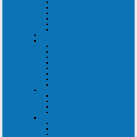
FHB
FLB
FGHL
FGH
FG
FGL
АКБ CSB
АКБ B.B.Battery
HRC
SHR
HRL
HR
UPS
BPS
BP
BC
АКБ Ventura
HRL
HR
GPL
GP
АКБ Yellow
RTM-PL
VL/VLG
GB