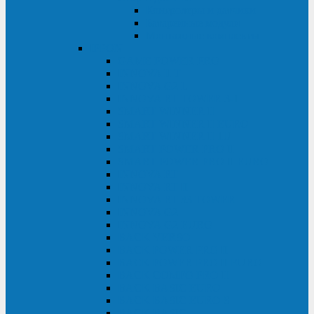
Контролеры и датчики
Батарейные модули
Монтажные комплекты
IPPON
GAME POWER PRO
INNOVA II T
INNOVA G2 L
INNOVA RT TOWER 3-1
SMART WINNER II
SMART WINNER II EURO
SMART WINNER II 1U
SMART POWER PRO II
SMART POWER PRO II EURO
INNOVA RT
INNOVA RT II
INNOVA RT 33 TOWER
INNOVA G2
INNOVA G2 EURO
BACK VERSO
BACK POWER PRO II
BACK POWER PRO II EURO
BACK COMFO PRO II
BACK BASIC EURO
BACK BASIC EURO S
BACK BASIC