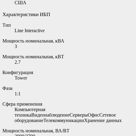
США
Характеристики ИБП
Тип
Line Interactive
Мощность номинальная, кВА
3
Мощность номинальная, кВТ
2.7
Конфигурация
Tower
Фаза
1:1
Сфера применения
Компьютерная
техникаВидеонаблюдениеСерверыОфисСетевое
оборудованиеТелекоммуникацииХранение данных
Мощность номинальная, ВА/ВТ