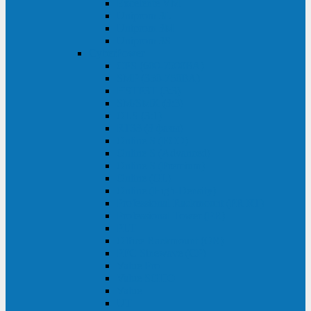
Excelente VM
Uniprom 3L
Uniprom 3M
Uniprom 3S
CyberPower
CPS (600-7500ВА)
SMP (350-750ВА)
HSTP3T (3:3)
SM/SMX (3:3)
OLS (3:1)
RT33 (3 фазы)
Online S (ECO)
Online S (Advanced)
Online S (Premium)
Online (OL)
Online (High-Density)
Professional Rackmount (PR RT)
Professional Tower (PR)
PLT
Office Rackmount (OR)
PFC Sinewave (CP)
Value Pro
Value SOHO
Value
UT