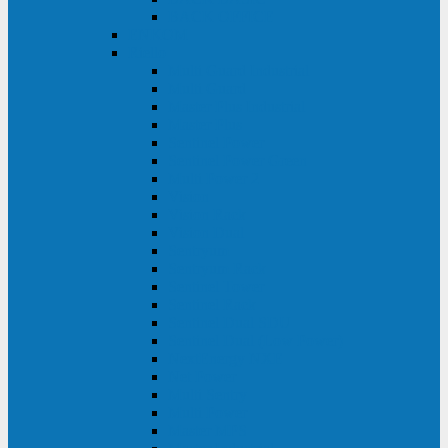
BACK OFFICE
ENKOM
Riello
Multi Guard Industrial
Multi Guard
Master Plus Industrial
Master Plus
Sentinel Power
Sentinel Power Green
Multi Power 2
Vision
Vision Rack
Vision Dual
Sentryum
Sentryum Rack
Sentinel Tower
Sentinel Rack
Sentinel Dual SDU
Sentinel Dual (Low Power)
NextEnergy NXE
Net Power
Multi Sentry
Multi Power
Master MPS