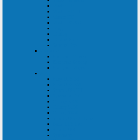
Master Industrial
Master HP
Master HP UL
Master HE
Master FC400
iPlug
iDialog
iDialog Rack
Sentinel Pro
Импульс
Импульс Фристайл
Импульс Боксер
Импульс Модуль
APC
Easy UPS 3S
Easy UPS 3M
Smart-UPS VT
Symmetra PX
Galaxy 3500
Galaxy 5500
Galaxy 7000
Smart-UPS On-Line
Back-UPS Pro
Smart-UPS
Symmetra