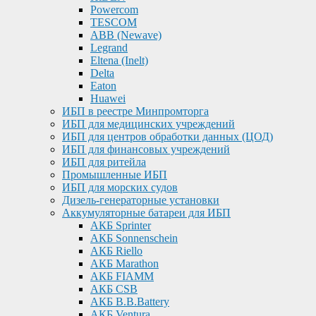
Powercom
TESCOM
ABB (Newave)
Legrand
Eltena (Inelt)
Delta
Eaton
Huawei
ИБП в реестре Минпромторга
ИБП для медицинских учреждений
ИБП для центров обработки данных (ЦОД)
ИБП для финансовых учреждений
ИБП для ритейла
Промышленные ИБП
ИБП для морских судов
Дизель-генераторные установки
Аккумуляторные батареи для ИБП
АКБ Sprinter
АКБ Sonnenschein
АКБ Riello
АКБ Marathon
АКБ FIAMM
АКБ CSB
АКБ B.B.Battery
АКБ Ventura