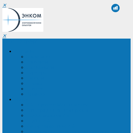
✕
✕
Санкт-Петербург
Компания
О компании
Реквизиты
Сертификаты
Партнеры
Проекты
Отзывы
Новости
Вакансии
Услуги
ИБП в реестре Минпромторга
Регистрация и защита проекта
Подбор аналогов ИБП
Подбор ИБП
Импортозамещение ИБП
Обследование систем электроснабжения объекта