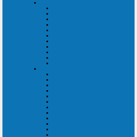
DKC
DKC TRIO MDB
DKC TRIO MDA
DKC Extra TT
DKC Trio XT/Trio XTG
DKC Trio TT
DKC Trio TM
DKC Solo MD/Solo MMB
DKC Small Rackmount
DKC Small Tower
DKC Info Rackmount Pro
DKC Info/Info LCD/Info PDU
Kehua
Kehua Myria 60-200
Kehua MR33 400-1600
Kehua MR33 30-600
Kehua KR-RM Li 1-3 кВА
Kehua KR-RM 10-40 кВА
Kehua KR-RM 1-3 кВА
Kehua KR33T 300-600
Kehua KR33T 10-40
Kehua KR33 300-1200
Kehua KR33 10-40 10-40 кВА
Kehua KR11T 6-10 кВА
Kehua KR11-J Plus 6-10 кВА