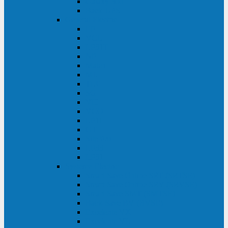
Galaxy 300
Back-UPS
General Electric
EP
VCL
LP31T
NP
Match
ML
TLE
SG
VH
VCO
LP11
GT
Site Pro
LP33
LP31
Systeme Electric
Smart-Save Online SRT (SRTSE)
Smart-Save Online SRV (SRVSE)
Smart-Save SMT (SMTSE)
Back-Save BV (BVSE)
Excelente VX
Excelente VL