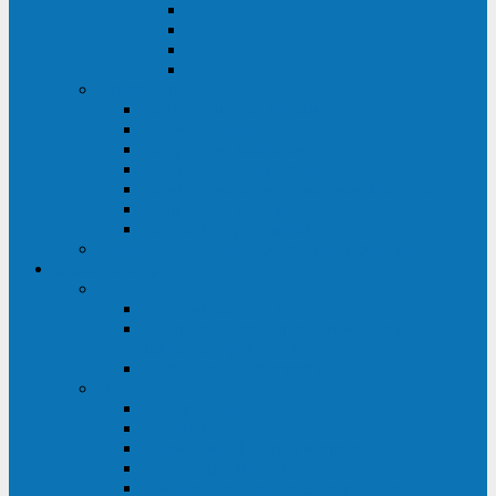
ABF
AB
HRL-W
HR / HRL
Опции для ИБП
Распределители питания (PDU)
Модули байпаса
Батарейные кабинеты
Монтажные комплекты
Карты управления и датчики контроля
Батарейные модули
Кабели и переходники
Запасные части, инструменты и принадлежности
Сервис-центр
АКБ
Обслуживание АКБ
Контрольно-тренировочный цикл
аккумуляторных батарей
Замена аккумуляторов в ИБП
ДГУ
Модернизация ДГУ
Мониторинг ДГУ
Испытание ДГУ под нагрузкой
Проектирование ДГУ
Поставка дизельных электростанций