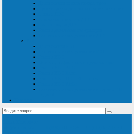
Диагностика дизель-генераторов
Производство дизельных электростанций
Сервис ДЭС
Установка и монтаж ДГУ
Пусконаладка ДГУ
Ремонт дизельных генераторов
Техническое обслуживание ДГУ
ИБП
Диагностика ИБП
Техническое обслуживание ИБП
Ремонт ИБП
Монтаж, шефмонтаж и пусконаладка
Ремонт ИБП APC
Ремонт ИБП Eaton
Ремонт ИБП Delta Electronics
Ремонт ИБП Riello
Техническое обслуживание и сервис ИБП
Legrand
Контакты
Поставка ИБП Eaton и Riello
Санкт-Петербург
info@en-kom.ru
8 (800) 511-70-94
+7 (812) 677-14-41
Перезвоните мне