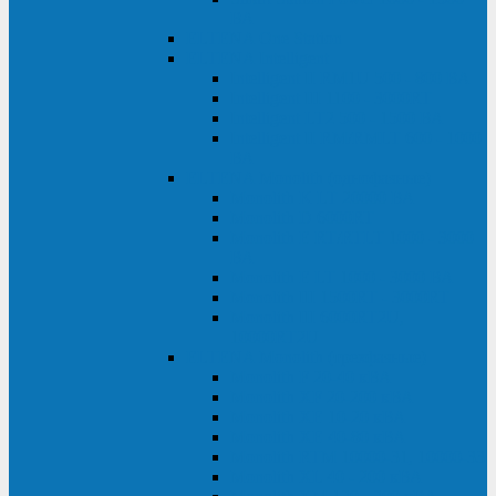
ВА
ELTENA One Station
ELTENA Intelligent
Intelligent II RM1U 500 - 800 ВА
Intelligent III 1100 - 3000RT
Intelligent LT2 500 - 1500 ВА
Intelligent II RM/RMLT 600 - 1000
ВА
ELTENA Monolith (однофазные)
Monolith K LT 20000 ВА
Monolith D 6000RT
Monolith E RT/RTLT 1000 - 3000
ВА
Monolith E LT 1000 - 3000 ВА
Monolith III 1500RT - 3000RT
Monolith III 6000RT2U,
10000RT2U
ELTENA Monolith (трехфазные)
Monolith F 20-40 кВА
Monolith XF 20-200 кВА
Monolith ХE 10-20 кВА
Monolith ХE 40-80 кВА
Monolith RTM 10000-31, 10000-33
Monolith XL 40 - 200 кВА