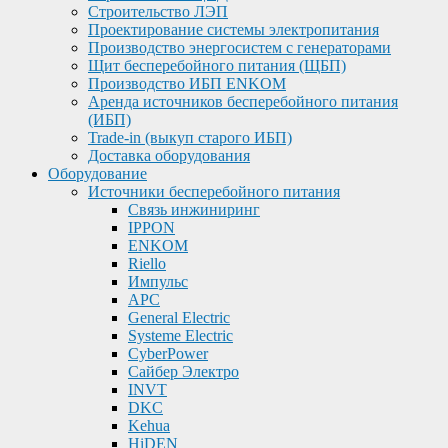
Строительство ЛЭП
Проектирование системы электропитания
Производство энергосистем с генераторами
Щит бесперебойного питания (ЩБП)
Производство ИБП ENKOМ
Аренда источников бесперебойного питания
(ИБП)
Trade-in (выкуп старого ИБП)
Доставка оборудования
Оборудование
Источники бесперебойного питания
Связь инжиниринг
IPPON
ENKOM
Riello
Импульс
APC
General Electric
Systeme Electric
CyberPower
Сайбер Электро
INVT
DKC
Kehua
HiDEN