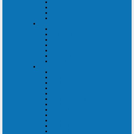
BRICs LCD
BU
BS
EXP
Сайбер Электро
ЭКСПЕРТ XL
ПАТРИОТ
ЛЕГИОН-3Ф-C
ЛЕГИОН-3Ф
ЭКСПЕРТ ПЛЮС
ЭКСПЕРТ
ПИЛОТ
INVT
INVT RM 40-500 кВА
INVT RM200/20
INVT RM060/20B
INVT RM 25-600 кВА
INVT RM 25-200 кВА
INVT RM 10-90 кВА
INVT HR33
INVT HT33
INVT BU
INVT HR11
INVT HT31
INVT HT11