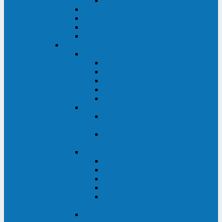
Monolith XM 120 - 200 кВА
ELTENA постоянного тока
Прочее оборудование ELTENA
Софт для ИБП ELTENA
Батарейные шкафы и блоки ELTENA
Delta
Delta ULTRON
Delta Ultron H (15 - 30 кВА)
Delta Ultron NT (20 - 500 кВА)
Delta Ultron HPH (20 - 200 кВА)
Delta Ultron EH (10 - 20 кВА)
Delta Ultron DPS (160 - 1200 кВА)
Delta MODULON
Delta Modulon NH Plus (20 - 120
кВА)
Delta Modulon DPH (20 - 600
кВА)
Delta AMPLON
Delta Amplon MX (1,1 - 3 кВА)
Delta Amplon GAIA (1 - 3 кВА)
Delta Amplon N Series (1 - 3 кВА)
Delta Amplon R Series (1 - 3 кВА)
Delta Amplon RT Series (1 - 20
кВА)
Delta AGILON