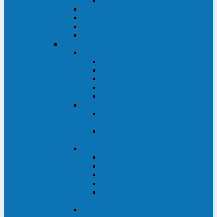
Monolith XM 120 - 200 кВА
ELTENA постоянного тока
Прочее оборудование ELTENA
Софт для ИБП ELTENA
Батарейные шкафы и блоки ELTENA
Delta
Delta ULTRON
Delta Ultron H (15 - 30 кВА)
Delta Ultron NT (20 - 500 кВА)
Delta Ultron HPH (20 - 200 кВА)
Delta Ultron EH (10 - 20 кВА)
Delta Ultron DPS (160 - 1200 кВА)
Delta MODULON
Delta Modulon NH Plus (20 - 120
кВА)
Delta Modulon DPH (20 - 600
кВА)
Delta AMPLON
Delta Amplon MX (1,1 - 3 кВА)
Delta Amplon GAIA (1 - 3 кВА)
Delta Amplon N Series (1 - 3 кВА)
Delta Amplon R Series (1 - 3 кВА)
Delta Amplon RT Series (1 - 20
кВА)
Delta AGILON