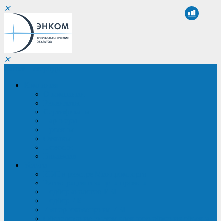
✕
✕
Санкт-Петербург
Компания
О компании
Реквизиты
Сертификаты
Партнеры
Проекты
Отзывы
Новости
Вакансии
Услуги
ИБП в реестре Минпромторга
Регистрация и защита проекта
Подбор аналогов ИБП
Подбор ИБП
Импортозамещение ИБП
Обследование систем электроснабжения объекта