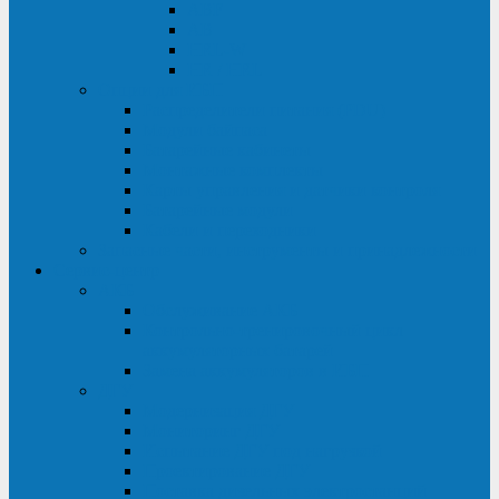
ABF
AB
HRL-W
HR / HRL
Опции для ИБП
Распределители питания (PDU)
Модули байпаса
Батарейные кабинеты
Монтажные комплекты
Карты управления и датчики контроля
Батарейные модули
Кабели и переходники
Запасные части, инструменты и принадлежности
Сервис-центр
АКБ
Обслуживание АКБ
Контрольно-тренировочный цикл
аккумуляторных батарей
Замена аккумуляторов в ИБП
ДГУ
Модернизация ДГУ
Мониторинг ДГУ
Испытание ДГУ под нагрузкой
Проектирование ДГУ
Поставка дизельных электростанций