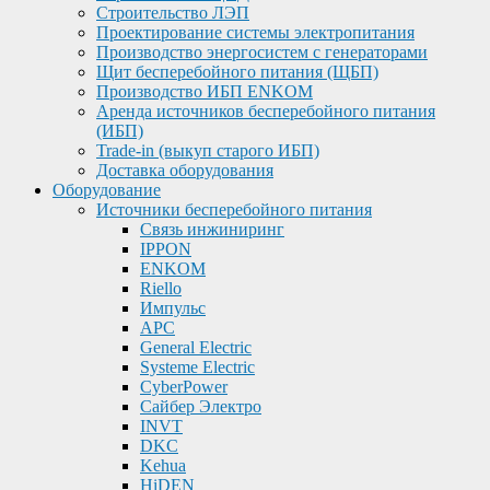
Строительство ЛЭП
Проектирование системы электропитания
Производство энергосистем с генераторами
Щит бесперебойного питания (ЩБП)
Производство ИБП ENKOМ
Аренда источников бесперебойного питания
(ИБП)
Trade-in (выкуп старого ИБП)
Доставка оборудования
Оборудование
Источники бесперебойного питания
Связь инжиниринг
IPPON
ENKOM
Riello
Импульс
APC
General Electric
Systeme Electric
CyberPower
Сайбер Электро
INVT
DKC
Kehua
HiDEN