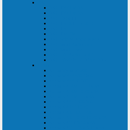
DKC
DKC TRIO MDB
DKC TRIO MDA
DKC Extra TT
DKC Trio XT/Trio XTG
DKC Trio TT
DKC Trio TM
DKC Solo MD/Solo MMB
DKC Small Rackmount
DKC Small Tower
DKC Info Rackmount Pro
DKC Info/Info LCD/Info PDU
Kehua
Kehua Myria 60-200
Kehua MR33 400-1600
Kehua MR33 30-600
Kehua KR-RM Li 1-3 кВА
Kehua KR-RM 10-40 кВА
Kehua KR-RM 1-3 кВА
Kehua KR33T 300-600
Kehua KR33T 10-40
Kehua KR33 300-1200
Kehua KR33 10-40 10-40 кВА
Kehua KR11T 6-10 кВА
Kehua KR11-J Plus 6-10 кВА