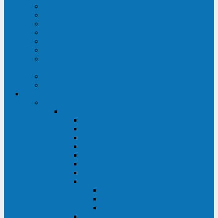
Строительство ЦОД
Строительство ЛЭП
Проектирование системы электропитания
Производство энергосистем с генераторами
Щит бесперебойного питания (ЩБП)
Производство ИБП ENKOМ
Аренда источников бесперебойного питания
(ИБП)
Trade-in (выкуп старого ИБП)
Доставка оборудования
Оборудование
Источники бесперебойного питания
Связь инжиниринг
СИПБ 0,8-2 кВА Tower
СИПБ 1-3 кВА Rack/Tower
СИПБ 6-20 кВА Rack/Tower
СИПБ 1-3 кВА Tower
СИПБ 6-20 кВА Tower
СИП380А 10-500 кВА
СИП380Б 10-800 кВА
СИП380А МД
Шкафы модульных ИБП
Силовые модули
Батарейные кабинеты и модули
Опции для ИБП