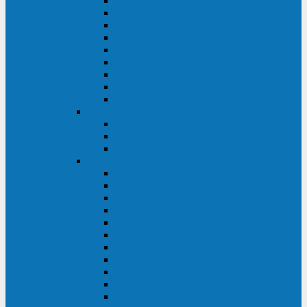
Master Industrial
Master HP
Master HP UL
Master HE
Master FC400
iPlug
iDialog
iDialog Rack
Sentinel Pro
Импульс
Импульс Фристайл
Импульс Боксер
Импульс Модуль
APC
Easy UPS 3S
Easy UPS 3M
Smart-UPS VT
Symmetra PX
Galaxy 3500
Galaxy 5500
Galaxy 7000
Smart-UPS On-Line
Back-UPS Pro
Smart-UPS
Symmetra