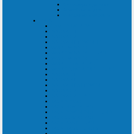
Контролеры и датчики
Батарейные модули
Монтажные комплекты
IPPON
GAME POWER PRO
INNOVA II T
INNOVA G2 L
INNOVA RT TOWER 3-1
SMART WINNER II
SMART WINNER II EURO
SMART WINNER II 1U
SMART POWER PRO II
SMART POWER PRO II EURO
INNOVA RT
INNOVA RT II
INNOVA RT 33 TOWER
INNOVA G2
INNOVA G2 EURO
BACK VERSO
BACK POWER PRO II
BACK POWER PRO II EURO
BACK COMFO PRO II
BACK BASIC EURO
BACK BASIC EURO S
BACK BASIC