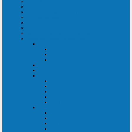
ИБП для медицинских учреждений
ИБП для центров обработки данных (ЦОД)
ИБП для финансовых учреждений
ИБП для ритейла
Промышленные ИБП
ИБП для морских судов
Дизель-генераторные установки
Аккумуляторные батареи для ИБП
АКБ Sprinter
PP
XP-FT
P-XP
АКБ Sonnenschein
АКБ Riello
АКБ Marathon
XL
L
PowerCycle
M-FTX
M-FT
АКБ FIAMM
SLA
FHC
FHT2
FIT