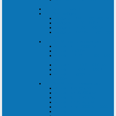
ВА
ELTENA One Station
ELTENA Intelligent
Intelligent II RM1U 500 - 800 ВА
Intelligent III 1100 - 3000RT
Intelligent LT2 500 - 1500 ВА
Intelligent II RM/RMLT 600 - 1000
ВА
ELTENA Monolith (однофазные)
Monolith K LT 20000 ВА
Monolith D 6000RT
Monolith E RT/RTLT 1000 - 3000
ВА
Monolith E LT 1000 - 3000 ВА
Monolith III 1500RT - 3000RT
Monolith III 6000RT2U,
10000RT2U
ELTENA Monolith (трехфазные)
Monolith F 20-40 кВА
Monolith XF 20-200 кВА
Monolith ХE 10-20 кВА
Monolith ХE 40-80 кВА
Monolith RTM 10000-31, 10000-33
Monolith XL 40 - 200 кВА