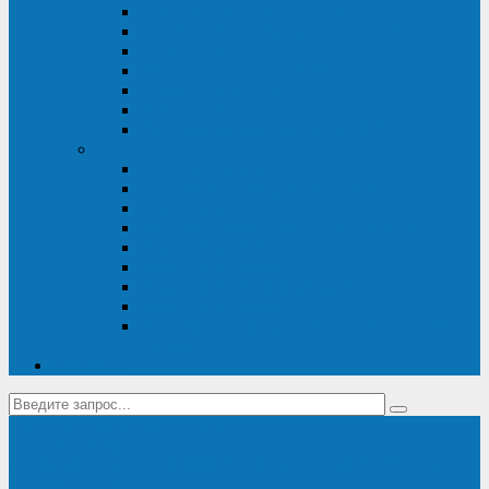
Диагностика дизель-генераторов
Производство дизельных электростанций
Сервис ДЭС
Установка и монтаж ДГУ
Пусконаладка ДГУ
Ремонт дизельных генераторов
Техническое обслуживание ДГУ
ИБП
Диагностика ИБП
Техническое обслуживание ИБП
Ремонт ИБП
Монтаж, шефмонтаж и пусконаладка
Ремонт ИБП APC
Ремонт ИБП Eaton
Ремонт ИБП Delta Electronics
Ремонт ИБП Riello
Техническое обслуживание и сервис ИБП
Legrand
Контакты
Поставка ИБП Eaton и Riello
Санкт-Петербург
info@en-kom.ru
8 (800) 511-70-94
+7 (812) 677-14-41
Перезвоните мне