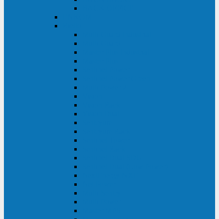
BACK OFFICE
ENKOM
Riello
Multi Guard Industrial
Multi Guard
Master Plus Industrial
Master Plus
Sentinel Power
Sentinel Power Green
Multi Power 2
Vision
Vision Rack
Vision Dual
Sentryum
Sentryum Rack
Sentinel Tower
Sentinel Rack
Sentinel Dual SDU
Sentinel Dual (Low Power)
NextEnergy NXE
Net Power
Multi Sentry
Multi Power
Master MPS