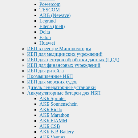
Powercom
TESCOM
ABB (Newave)
Legrand
Eltena (Inelt)
Delta
Eaton
Huawei
ИБП в реестре Минпромторга
ИБП для медицинских учреждений
ИБП для центров обработки данных (ЦОД)
ИБП для финансовых учреждений
ИБП для ритейла
Промышленные ИБП
ИБП для морских судов
Дизель-генераторные установки
Аккумуляторные батареи для ИБП
АКБ Sprinter
АКБ Sonnenschein
АКБ Riello
АКБ Marathon
АКБ FIAMM
АКБ CSB
АКБ B.B.Battery
АКБ Ventura