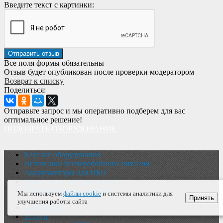
Введите текст с картинки:
Все поля формы обязательны
Отзыв будет опубликован после проверки модератором
Возврат к списку
Поделиться:
Отправьте запрос и мы оперативно подберем для вас
оптимальное решение!
ПОДОБРАТЬ ОБОРУДОВАНИЕ
Каталог оборудования
Источники бесперебойного питания
Аккумуляторы для ИБП
Дизельные электростанции
Опции и запасные части
Мы используем
файлы cookie
и системы аналитики для
Принять
улучшения работы сайта
О компании
Услуги