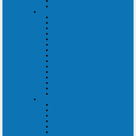
Galaxy 300
Back-UPS
General Electric
EP
VCL
LP31T
NP
Match
ML
TLE
SG
VH
VCO
LP11
GT
Site Pro
LP33
LP31
Systeme Electric
Smart-Save Online SRT (SRTSE)
Smart-Save Online SRV (SRVSE)
Smart-Save SMT (SMTSE)
Back-Save BV (BVSE)
Excelente VX
Excelente VL