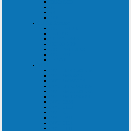
BRICs LCD
BU
BS
EXP
Сайбер Электро
ЭКСПЕРТ XL
ПАТРИОТ
ЛЕГИОН-3Ф-C
ЛЕГИОН-3Ф
ЭКСПЕРТ ПЛЮС
ЭКСПЕРТ
ПИЛОТ
INVT
INVT RM 40-500 кВА
INVT RM200/20
INVT RM060/20B
INVT RM 25-600 кВА
INVT RM 25-200 кВА
INVT RM 10-90 кВА
INVT HR33
INVT HT33
INVT BU
INVT HR11
INVT HT31
INVT HT11