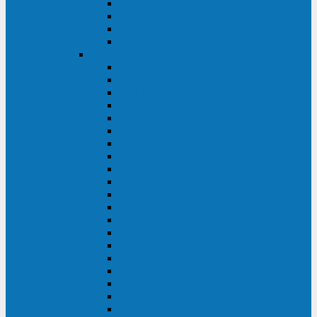
Excelente VM
Uniprom 3L
Uniprom 3M
Uniprom 3S
CyberPower
CPS (600-7500ВА)
SMP (350-750ВА)
HSTP3T (3:3)
SM/SMX (3:3)
OLS (3:1)
RT33 (3 фазы)
Online S (ECO)
Online S (Advanced)
Online S (Premium)
Online (OL)
Online (High-Density)
Professional Rackmount (PR RT)
Professional Tower (PR)
PLT
Office Rackmount (OR)
PFC Sinewave (CP)
Value Pro
Value SOHO
Value
UT