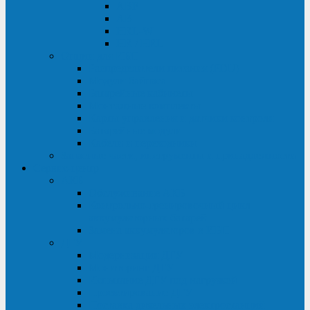
ABF
AB
HRL-W
HR / HRL
Опции для ИБП
Распределители питания (PDU)
Модули байпаса
Батарейные кабинеты
Монтажные комплекты
Карты управления и датчики контроля
Батарейные модули
Кабели и переходники
Запасные части, инструменты и принадлежности
Сервис-центр
АКБ
Обслуживание АКБ
Контрольно-тренировочный цикл
аккумуляторных батарей
Замена аккумуляторов в ИБП
ДГУ
Модернизация ДГУ
Мониторинг ДГУ
Испытание ДГУ под нагрузкой
Проектирование ДГУ
Поставка дизельных электростанций