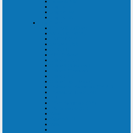
Excelente VM
Uniprom 3L
Uniprom 3M
Uniprom 3S
CyberPower
CPS (600-7500ВА)
SMP (350-750ВА)
HSTP3T (3:3)
SM/SMX (3:3)
OLS (3:1)
RT33 (3 фазы)
Online S (ECO)
Online S (Advanced)
Online S (Premium)
Online (OL)
Online (High-Density)
Professional Rackmount (PR RT)
Professional Tower (PR)
PLT
Office Rackmount (OR)
PFC Sinewave (CP)
Value Pro
Value SOHO
Value
UT