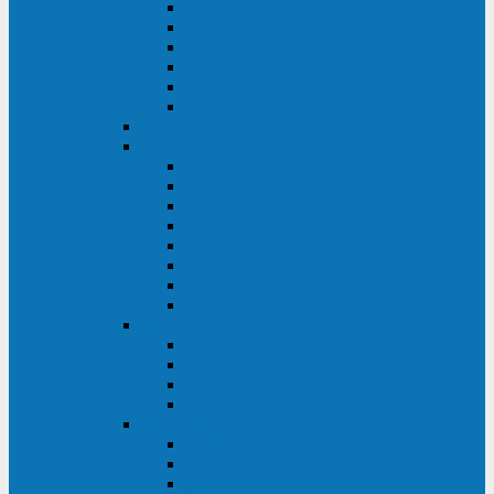
FHB
FLB
FGHL
FGH
FG
FGL
АКБ CSB
АКБ B.B.Battery
HRC
SHR
HRL
HR
UPS
BPS
BP
BC
АКБ Ventura
HRL
HR
GPL
GP
АКБ Yellow
RTM-PL
VL/VLG
GB