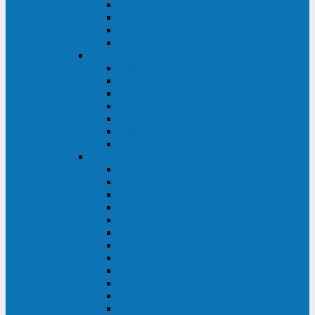
BRICs LCD
BU
BS
EXP
Сайбер Электро
ЭКСПЕРТ XL
ПАТРИОТ
ЛЕГИОН-3Ф-C
ЛЕГИОН-3Ф
ЭКСПЕРТ ПЛЮС
ЭКСПЕРТ
ПИЛОТ
INVT
INVT RM 40-500 кВА
INVT RM200/20
INVT RM060/20B
INVT RM 25-600 кВА
INVT RM 25-200 кВА
INVT RM 10-90 кВА
INVT HR33
INVT HT33
INVT BU
INVT HR11
INVT HT31
INVT HT11