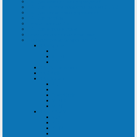
ИБП для медицинских учреждений
ИБП для центров обработки данных (ЦОД)
ИБП для финансовых учреждений
ИБП для ритейла
Промышленные ИБП
ИБП для морских судов
Дизель-генераторные установки
Аккумуляторные батареи для ИБП
АКБ Sprinter
PP
XP-FT
P-XP
АКБ Sonnenschein
АКБ Riello
АКБ Marathon
XL
L
PowerCycle
M-FTX
M-FT
АКБ FIAMM
SLA
FHC
FHT2
FIT