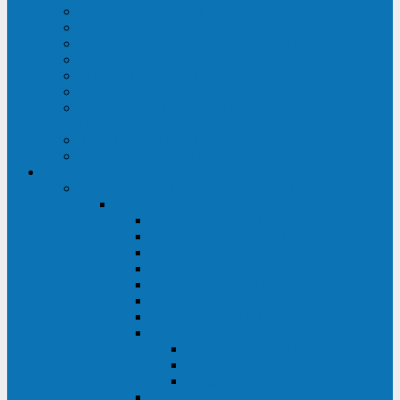
Строительство ЦОД
Строительство ЛЭП
Проектирование системы электропитания
Производство энергосистем с генераторами
Щит бесперебойного питания (ЩБП)
Производство ИБП ENKOМ
Аренда источников бесперебойного питания
(ИБП)
Trade-in (выкуп старого ИБП)
Доставка оборудования
Оборудование
Источники бесперебойного питания
Связь инжиниринг
СИПБ 0,8-2 кВА Tower
СИПБ 1-3 кВА Rack/Tower
СИПБ 6-20 кВА Rack/Tower
СИПБ 1-3 кВА Tower
СИПБ 6-20 кВА Tower
СИП380А 10-500 кВА
СИП380Б 10-800 кВА
СИП380А МД
Шкафы модульных ИБП
Силовые модули
Батарейные кабинеты и модули
Опции для ИБП