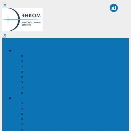
✕
✕
Санкт-Петербург
Компания
О компании
Реквизиты
Сертификаты
Партнеры
Проекты
Отзывы
Новости
Вакансии
Услуги
ИБП в реестре Минпромторга
Регистрация и защита проекта
Подбор аналогов ИБП
Подбор ИБП
Импортозамещение ИБП
Обследование систем электроснабжения объекта