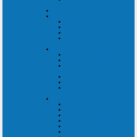
ВА
ELTENA One Station
ELTENA Intelligent
Intelligent II RM1U 500 - 800 ВА
Intelligent III 1100 - 3000RT
Intelligent LT2 500 - 1500 ВА
Intelligent II RM/RMLT 600 - 1000
ВА
ELTENA Monolith (однофазные)
Monolith K LT 20000 ВА
Monolith D 6000RT
Monolith E RT/RTLT 1000 - 3000
ВА
Monolith E LT 1000 - 3000 ВА
Monolith III 1500RT - 3000RT
Monolith III 6000RT2U,
10000RT2U
ELTENA Monolith (трехфазные)
Monolith F 20-40 кВА
Monolith XF 20-200 кВА
Monolith ХE 10-20 кВА
Monolith ХE 40-80 кВА
Monolith RTM 10000-31, 10000-33
Monolith XL 40 - 200 кВА