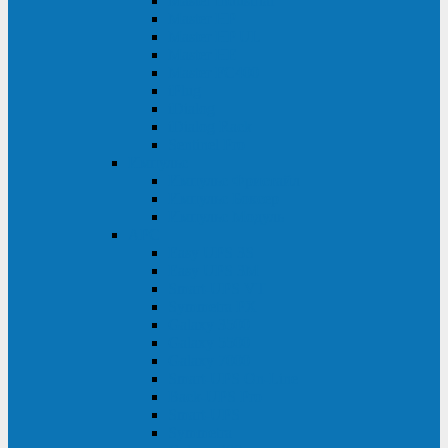
Master Industrial
Master HP
Master HP UL
Master HE
Master FC400
iPlug
iDialog
iDialog Rack
Sentinel Pro
Импульс
Импульс Фристайл
Импульс Боксер
Импульс Модуль
APC
Easy UPS 3S
Easy UPS 3M
Smart-UPS VT
Symmetra PX
Galaxy 3500
Galaxy 5500
Galaxy 7000
Smart-UPS On-Line
Back-UPS Pro
Smart-UPS
Symmetra