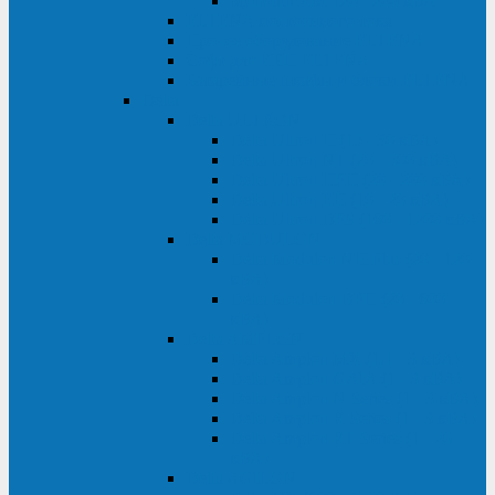
Monolith XM 120 - 200 кВА
ELTENA постоянного тока
Прочее оборудование ELTENA
Софт для ИБП ELTENA
Батарейные шкафы и блоки ELTENA
Delta
Delta ULTRON
Delta Ultron H (15 - 30 кВА)
Delta Ultron NT (20 - 500 кВА)
Delta Ultron HPH (20 - 200 кВА)
Delta Ultron EH (10 - 20 кВА)
Delta Ultron DPS (160 - 1200 кВА)
Delta MODULON
Delta Modulon NH Plus (20 - 120
кВА)
Delta Modulon DPH (20 - 600
кВА)
Delta AMPLON
Delta Amplon MX (1,1 - 3 кВА)
Delta Amplon GAIA (1 - 3 кВА)
Delta Amplon N Series (1 - 3 кВА)
Delta Amplon R Series (1 - 3 кВА)
Delta Amplon RT Series (1 - 20
кВА)
Delta AGILON