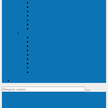
Диагностика дизель-генераторов
Производство дизельных электростанций
Сервис ДЭС
Установка и монтаж ДГУ
Пусконаладка ДГУ
Ремонт дизельных генераторов
Техническое обслуживание ДГУ
ИБП
Диагностика ИБП
Техническое обслуживание ИБП
Ремонт ИБП
Монтаж, шефмонтаж и пусконаладка
Ремонт ИБП APC
Ремонт ИБП Eaton
Ремонт ИБП Delta Electronics
Ремонт ИБП Riello
Техническое обслуживание и сервис ИБП
Legrand
Контакты
Поставка ИБП Eaton и Riello
Санкт-Петербург
info@en-kom.ru
8 (800) 511-70-94
+7 (812) 677-14-41
Перезвоните мне