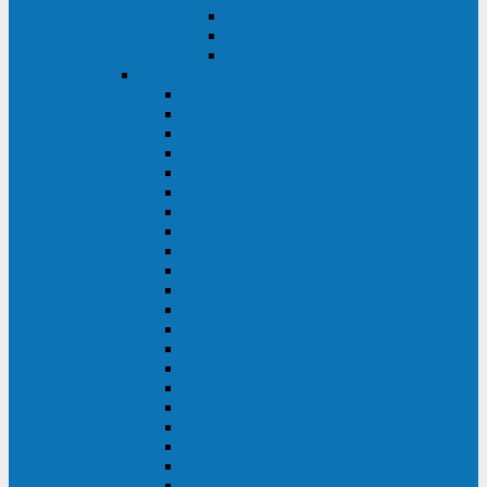
Контролеры и датчики
Батарейные модули
Монтажные комплекты
IPPON
GAME POWER PRO
INNOVA II T
INNOVA G2 L
INNOVA RT TOWER 3-1
SMART WINNER II
SMART WINNER II EURO
SMART WINNER II 1U
SMART POWER PRO II
SMART POWER PRO II EURO
INNOVA RT
INNOVA RT II
INNOVA RT 33 TOWER
INNOVA G2
INNOVA G2 EURO
BACK VERSO
BACK POWER PRO II
BACK POWER PRO II EURO
BACK COMFO PRO II
BACK BASIC EURO
BACK BASIC EURO S
BACK BASIC