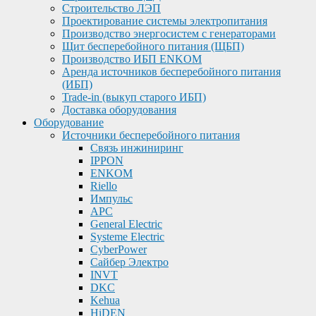
Строительство ЛЭП
Проектирование системы электропитания
Производство энергосистем с генераторами
Щит бесперебойного питания (ЩБП)
Производство ИБП ENKOМ
Аренда источников бесперебойного питания
(ИБП)
Trade-in (выкуп старого ИБП)
Доставка оборудования
Оборудование
Источники бесперебойного питания
Связь инжиниринг
IPPON
ENKOM
Riello
Импульс
APC
General Electric
Systeme Electric
CyberPower
Сайбер Электро
INVT
DKC
Kehua
HiDEN