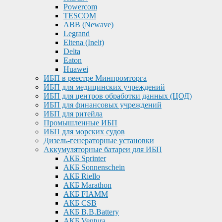
Powercom
TESCOM
ABB (Newave)
Legrand
Eltena (Inelt)
Delta
Eaton
Huawei
ИБП в реестре Минпромторга
ИБП для медицинских учреждений
ИБП для центров обработки данных (ЦОД)
ИБП для финансовых учреждений
ИБП для ритейла
Промышленные ИБП
ИБП для морских судов
Дизель-генераторные установки
Аккумуляторные батареи для ИБП
АКБ Sprinter
АКБ Sonnenschein
АКБ Riello
АКБ Marathon
АКБ FIAMM
АКБ CSB
АКБ B.B.Battery
АКБ Ventura