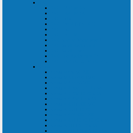
DKC
DKC TRIO MDB
DKC TRIO MDA
DKC Extra TT
DKC Trio XT/Trio XTG
DKC Trio TT
DKC Trio TM
DKC Solo MD/Solo MMB
DKC Small Rackmount
DKC Small Tower
DKC Info Rackmount Pro
DKC Info/Info LCD/Info PDU
Kehua
Kehua Myria 60-200
Kehua MR33 400-1600
Kehua MR33 30-600
Kehua KR-RM Li 1-3 кВА
Kehua KR-RM 10-40 кВА
Kehua KR-RM 1-3 кВА
Kehua KR33T 300-600
Kehua KR33T 10-40
Kehua KR33 300-1200
Kehua KR33 10-40 10-40 кВА
Kehua KR11T 6-10 кВА
Kehua KR11-J Plus 6-10 кВА