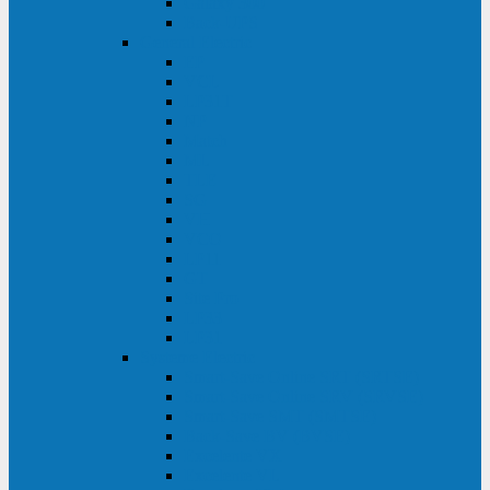
Galaxy 300
Back-UPS
General Electric
EP
VCL
LP31T
NP
Match
ML
TLE
SG
VH
VCO
LP11
GT
Site Pro
LP33
LP31
Systeme Electric
Smart-Save Online SRT (SRTSE)
Smart-Save Online SRV (SRVSE)
Smart-Save SMT (SMTSE)
Back-Save BV (BVSE)
Excelente VX
Excelente VL