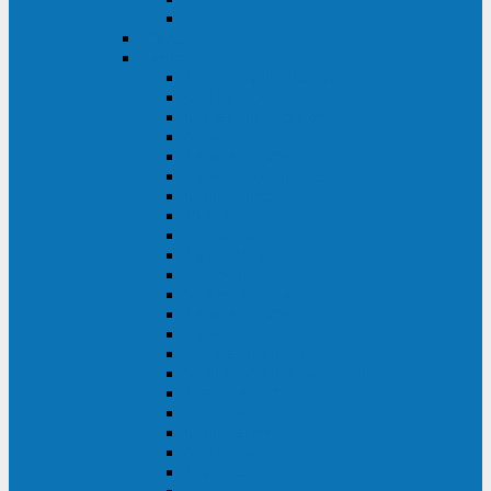
BACK OFFICE
ENKOM
Riello
Multi Guard Industrial
Multi Guard
Master Plus Industrial
Master Plus
Sentinel Power
Sentinel Power Green
Multi Power 2
Vision
Vision Rack
Vision Dual
Sentryum
Sentryum Rack
Sentinel Tower
Sentinel Rack
Sentinel Dual SDU
Sentinel Dual (Low Power)
NextEnergy NXE
Net Power
Multi Sentry
Multi Power
Master MPS