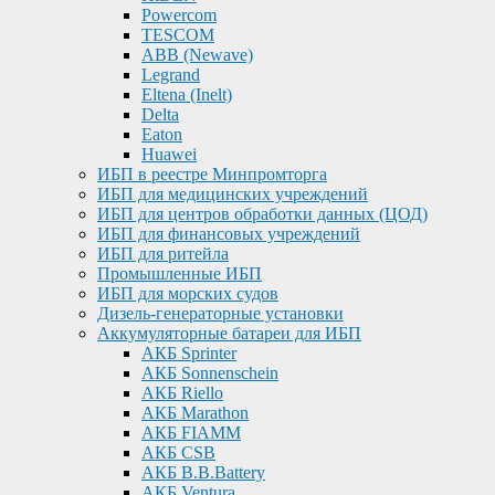
Powercom
TESCOM
ABB (Newave)
Legrand
Eltena (Inelt)
Delta
Eaton
Huawei
ИБП в реестре Минпромторга
ИБП для медицинских учреждений
ИБП для центров обработки данных (ЦОД)
ИБП для финансовых учреждений
ИБП для ритейла
Промышленные ИБП
ИБП для морских судов
Дизель-генераторные установки
Аккумуляторные батареи для ИБП
АКБ Sprinter
АКБ Sonnenschein
АКБ Riello
АКБ Marathon
АКБ FIAMM
АКБ CSB
АКБ B.B.Battery
АКБ Ventura