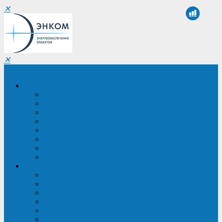
✕
✕
Санкт-Петербург
Компания
О компании
Реквизиты
Сертификаты
Партнеры
Проекты
Отзывы
Новости
Вакансии
Услуги
ИБП в реестре Минпромторга
Регистрация и защита проекта
Подбор аналогов ИБП
Подбор ИБП
Импортозамещение ИБП
Обследование систем электроснабжения объекта