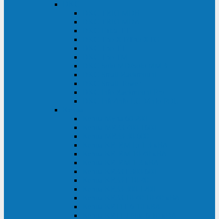
DKC
DKC TRIO MDB
DKC TRIO MDA
DKC Extra TT
DKC Trio XT/Trio XTG
DKC Trio TT
DKC Trio TM
DKC Solo MD/Solo MMB
DKC Small Rackmount
DKC Small Tower
DKC Info Rackmount Pro
DKC Info/Info LCD/Info PDU
Kehua
Kehua Myria 60-200
Kehua MR33 400-1600
Kehua MR33 30-600
Kehua KR-RM Li 1-3 кВА
Kehua KR-RM 10-40 кВА
Kehua KR-RM 1-3 кВА
Kehua KR33T 300-600
Kehua KR33T 10-40
Kehua KR33 300-1200
Kehua KR33 10-40 10-40 кВА
Kehua KR11T 6-10 кВА
Kehua KR11-J Plus 6-10 кВА