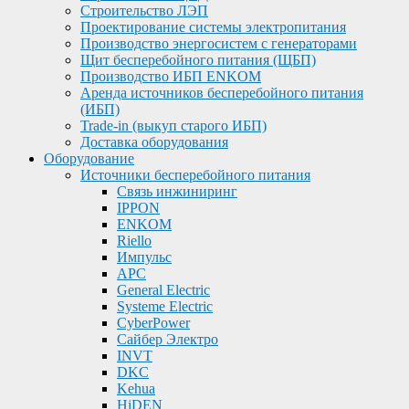
Строительство ЛЭП
Проектирование системы электропитания
Производство энергосистем с генераторами
Щит бесперебойного питания (ЩБП)
Производство ИБП ENKOМ
Аренда источников бесперебойного питания
(ИБП)
Trade-in (выкуп старого ИБП)
Доставка оборудования
Оборудование
Источники бесперебойного питания
Связь инжиниринг
IPPON
ENKOM
Riello
Импульс
APC
General Electric
Systeme Electric
CyberPower
Сайбер Электро
INVT
DKC
Kehua
HiDEN