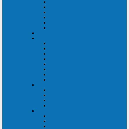
FHB
FLB
FGHL
FGH
FG
FGL
АКБ CSB
АКБ B.B.Battery
HRC
SHR
HRL
HR
UPS
BPS
BP
BC
АКБ Ventura
HRL
HR
GPL
GP
АКБ Yellow
RTM-PL
VL/VLG
GB