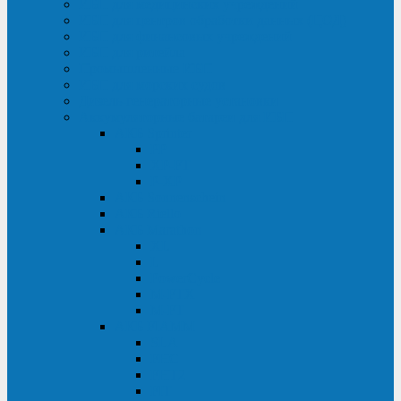
ИБП для медицинских учреждений
ИБП для центров обработки данных (ЦОД)
ИБП для финансовых учреждений
ИБП для ритейла
Промышленные ИБП
ИБП для морских судов
Дизель-генераторные установки
Аккумуляторные батареи для ИБП
АКБ Sprinter
PP
XP-FT
P-XP
АКБ Sonnenschein
АКБ Riello
АКБ Marathon
XL
L
PowerCycle
M-FTX
M-FT
АКБ FIAMM
SLA
FHC
FHT2
FIT