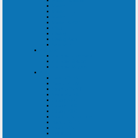
Master Industrial
Master HP
Master HP UL
Master HE
Master FC400
iPlug
iDialog
iDialog Rack
Sentinel Pro
Импульс
Импульс Фристайл
Импульс Боксер
Импульс Модуль
APC
Easy UPS 3S
Easy UPS 3M
Smart-UPS VT
Symmetra PX
Galaxy 3500
Galaxy 5500
Galaxy 7000
Smart-UPS On-Line
Back-UPS Pro
Smart-UPS
Symmetra