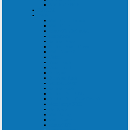
BACK OFFICE
ENKOM
Riello
Multi Guard Industrial
Multi Guard
Master Plus Industrial
Master Plus
Sentinel Power
Sentinel Power Green
Multi Power 2
Vision
Vision Rack
Vision Dual
Sentryum
Sentryum Rack
Sentinel Tower
Sentinel Rack
Sentinel Dual SDU
Sentinel Dual (Low Power)
NextEnergy NXE
Net Power
Multi Sentry
Multi Power
Master MPS