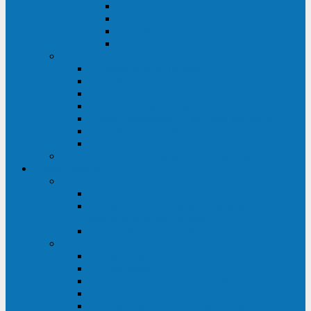
ABF
AB
HRL-W
HR / HRL
Опции для ИБП
Распределители питания (PDU)
Модули байпаса
Батарейные кабинеты
Монтажные комплекты
Карты управления и датчики контроля
Батарейные модули
Кабели и переходники
Запасные части, инструменты и принадлежности
Сервис-центр
АКБ
Обслуживание АКБ
Контрольно-тренировочный цикл
аккумуляторных батарей
Замена аккумуляторов в ИБП
ДГУ
Модернизация ДГУ
Мониторинг ДГУ
Испытание ДГУ под нагрузкой
Проектирование ДГУ
Поставка дизельных электростанций