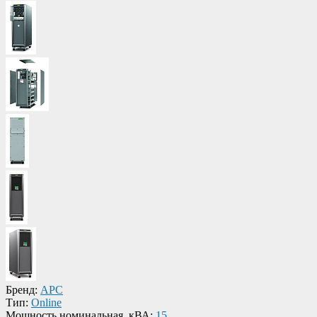
Бренд:
APC
Тип:
Online
Мощность номинальная, кВА:
15