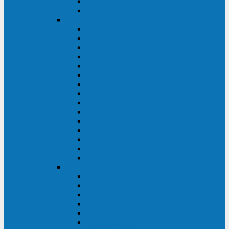
Galaxy 300
Back-UPS
General Electric
EP
VCL
LP31T
NP
Match
ML
TLE
SG
VH
VCO
LP11
GT
Site Pro
LP33
LP31
Systeme Electric
Smart-Save Online SRT (SRTSE)
Smart-Save Online SRV (SRVSE)
Smart-Save SMT (SMTSE)
Back-Save BV (BVSE)
Excelente VX
Excelente VL