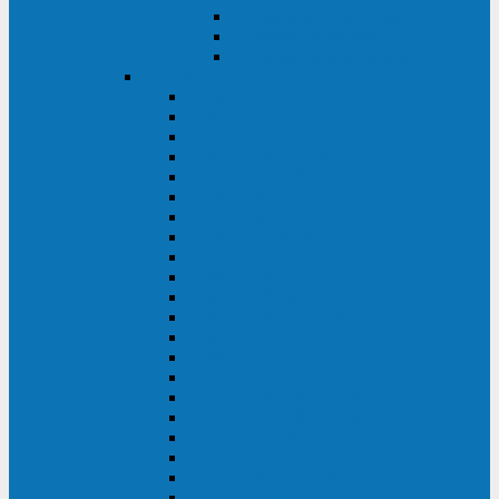
Контролеры и датчики
Батарейные модули
Монтажные комплекты
IPPON
GAME POWER PRO
INNOVA II T
INNOVA G2 L
INNOVA RT TOWER 3-1
SMART WINNER II
SMART WINNER II EURO
SMART WINNER II 1U
SMART POWER PRO II
SMART POWER PRO II EURO
INNOVA RT
INNOVA RT II
INNOVA RT 33 TOWER
INNOVA G2
INNOVA G2 EURO
BACK VERSO
BACK POWER PRO II
BACK POWER PRO II EURO
BACK COMFO PRO II
BACK BASIC EURO
BACK BASIC EURO S
BACK BASIC