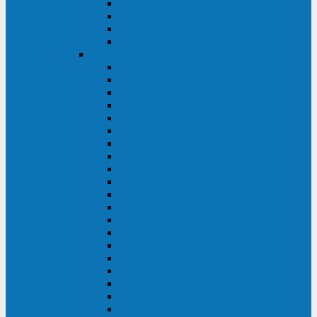
Excelente VM
Uniprom 3L
Uniprom 3M
Uniprom 3S
CyberPower
CPS (600-7500ВА)
SMP (350-750ВА)
HSTP3T (3:3)
SM/SMX (3:3)
OLS (3:1)
RT33 (3 фазы)
Online S (ECO)
Online S (Advanced)
Online S (Premium)
Online (OL)
Online (High-Density)
Professional Rackmount (PR RT)
Professional Tower (PR)
PLT
Office Rackmount (OR)
PFC Sinewave (CP)
Value Pro
Value SOHO
Value
UT