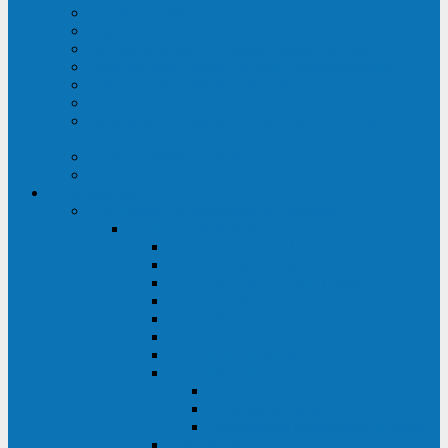
Строительство ЦОД
Строительство ЛЭП
Проектирование системы электропитания
Производство энергосистем с генераторами
Щит бесперебойного питания (ЩБП)
Производство ИБП ENKOМ
Аренда источников бесперебойного питания
(ИБП)
Trade-in (выкуп старого ИБП)
Доставка оборудования
Оборудование
Источники бесперебойного питания
Связь инжиниринг
СИПБ 0,8-2 кВА Tower
СИПБ 1-3 кВА Rack/Tower
СИПБ 6-20 кВА Rack/Tower
СИПБ 1-3 кВА Tower
СИПБ 6-20 кВА Tower
СИП380А 10-500 кВА
СИП380Б 10-800 кВА
СИП380А МД
Шкафы модульных ИБП
Силовые модули
Батарейные кабинеты и модули
Опции для ИБП