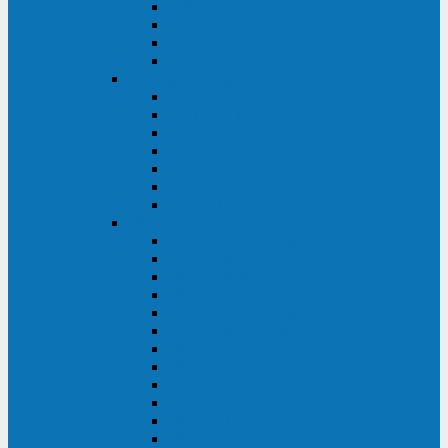
BRICs LCD
BU
BS
EXP
Сайбер Электро
ЭКСПЕРТ XL
ПАТРИОТ
ЛЕГИОН-3Ф-C
ЛЕГИОН-3Ф
ЭКСПЕРТ ПЛЮС
ЭКСПЕРТ
ПИЛОТ
INVT
INVT RM 40-500 кВА
INVT RM200/20
INVT RM060/20B
INVT RM 25-600 кВА
INVT RM 25-200 кВА
INVT RM 10-90 кВА
INVT HR33
INVT HT33
INVT BU
INVT HR11
INVT HT31
INVT HT11