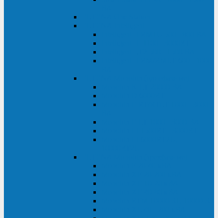
ВА
ELTENA One Station
ELTENA Intelligent
Intelligent II RM1U 500 - 800 ВА
Intelligent III 1100 - 3000RT
Intelligent LT2 500 - 1500 ВА
Intelligent II RM/RMLT 600 - 1000
ВА
ELTENA Monolith (однофазные)
Monolith K LT 20000 ВА
Monolith D 6000RT
Monolith E RT/RTLT 1000 - 3000
ВА
Monolith E LT 1000 - 3000 ВА
Monolith III 1500RT - 3000RT
Monolith III 6000RT2U,
10000RT2U
ELTENA Monolith (трехфазные)
Monolith F 20-40 кВА
Monolith XF 20-200 кВА
Monolith ХE 10-20 кВА
Monolith ХE 40-80 кВА
Monolith RTM 10000-31, 10000-33
Monolith XL 40 - 200 кВА