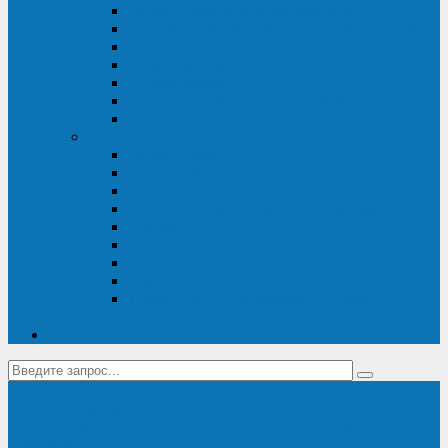
Диагностика дизель-генераторов
Производство дизельных электростанций
Сервис ДЭС
Установка и монтаж ДГУ
Пусконаладка ДГУ
Ремонт дизельных генераторов
Техническое обслуживание ДГУ
ИБП
Диагностика ИБП
Техническое обслуживание ИБП
Ремонт ИБП
Монтаж, шефмонтаж и пусконаладка
Ремонт ИБП APC
Ремонт ИБП Eaton
Ремонт ИБП Delta Electronics
Ремонт ИБП Riello
Техническое обслуживание и сервис ИБП
Legrand
Контакты
Поставка ИБП Eaton и Riello
Санкт-Петербург
info@en-kom.ru
8 (800) 511-70-94
+7 (812) 677-14-41
Перезвоните мне