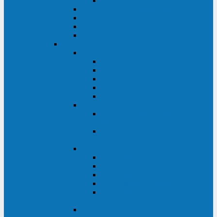
Monolith XM 120 - 200 кВА
ELTENA постоянного тока
Прочее оборудование ELTENA
Софт для ИБП ELTENA
Батарейные шкафы и блоки ELTENA
Delta
Delta ULTRON
Delta Ultron H (15 - 30 кВА)
Delta Ultron NT (20 - 500 кВА)
Delta Ultron HPH (20 - 200 кВА)
Delta Ultron EH (10 - 20 кВА)
Delta Ultron DPS (160 - 1200 кВА)
Delta MODULON
Delta Modulon NH Plus (20 - 120
кВА)
Delta Modulon DPH (20 - 600
кВА)
Delta AMPLON
Delta Amplon MX (1,1 - 3 кВА)
Delta Amplon GAIA (1 - 3 кВА)
Delta Amplon N Series (1 - 3 кВА)
Delta Amplon R Series (1 - 3 кВА)
Delta Amplon RT Series (1 - 20
кВА)
Delta AGILON