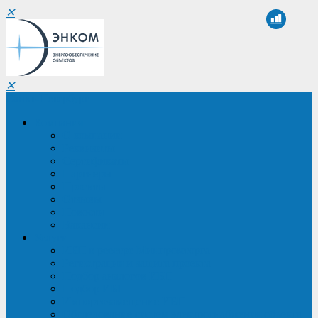
✕
✕
Санкт-Петербург
Компания
О компании
Реквизиты
Сертификаты
Партнеры
Проекты
Отзывы
Новости
Вакансии
Услуги
ИБП в реестре Минпромторга
Регистрация и защита проекта
Подбор аналогов ИБП
Подбор ИБП
Импортозамещение ИБП
Обследование систем электроснабжения объекта