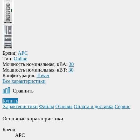
Бренд:
APC
Тип:
Online
Мощность номинальная, кВА:
30
Мощность номинальная, кВТ:
30
Конфигурация:
Tower
Все характеристики
Сравнить
Купить
Характеристики
Файлы
Отзывы
Оплата и доставка
Сервис
Основные характеристики
Бренд
APC