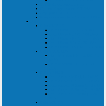
Monolith XM 120 - 200 кВА
ELTENA постоянного тока
Прочее оборудование ELTENA
Софт для ИБП ELTENA
Батарейные шкафы и блоки ELTENA
Delta
Delta ULTRON
Delta Ultron H (15 - 30 кВА)
Delta Ultron NT (20 - 500 кВА)
Delta Ultron HPH (20 - 200 кВА)
Delta Ultron EH (10 - 20 кВА)
Delta Ultron DPS (160 - 1200 кВА)
Delta MODULON
Delta Modulon NH Plus (20 - 120
кВА)
Delta Modulon DPH (20 - 600
кВА)
Delta AMPLON
Delta Amplon MX (1,1 - 3 кВА)
Delta Amplon GAIA (1 - 3 кВА)
Delta Amplon N Series (1 - 3 кВА)
Delta Amplon R Series (1 - 3 кВА)
Delta Amplon RT Series (1 - 20
кВА)
Delta AGILON