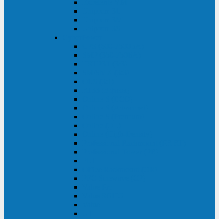
Excelente VM
Uniprom 3L
Uniprom 3M
Uniprom 3S
CyberPower
CPS (600-7500ВА)
SMP (350-750ВА)
HSTP3T (3:3)
SM/SMX (3:3)
OLS (3:1)
RT33 (3 фазы)
Online S (ECO)
Online S (Advanced)
Online S (Premium)
Online (OL)
Online (High-Density)
Professional Rackmount (PR RT)
Professional Tower (PR)
PLT
Office Rackmount (OR)
PFC Sinewave (CP)
Value Pro
Value SOHO
Value
UT