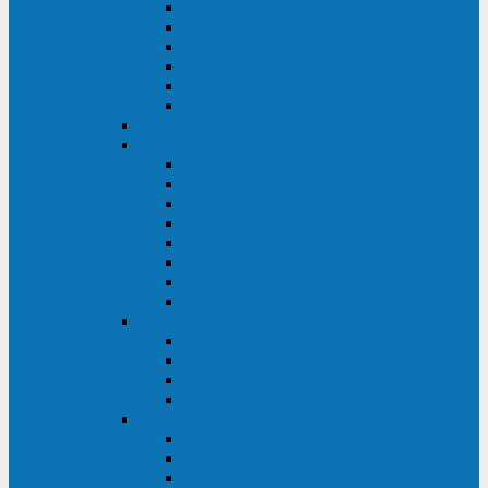
FHB
FLB
FGHL
FGH
FG
FGL
АКБ CSB
АКБ B.B.Battery
HRC
SHR
HRL
HR
UPS
BPS
BP
BC
АКБ Ventura
HRL
HR
GPL
GP
АКБ Yellow
RTM-PL
VL/VLG
GB