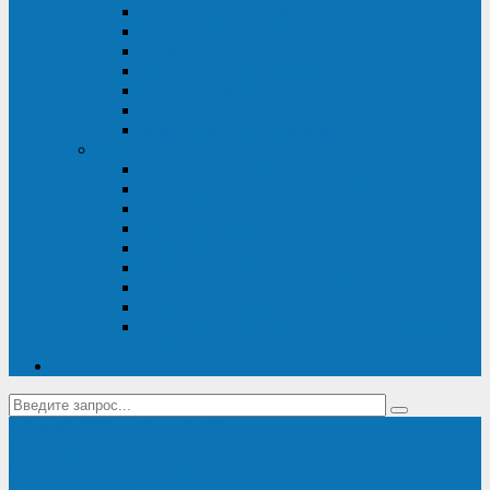
Диагностика дизель-генераторов
Производство дизельных электростанций
Сервис ДЭС
Установка и монтаж ДГУ
Пусконаладка ДГУ
Ремонт дизельных генераторов
Техническое обслуживание ДГУ
ИБП
Диагностика ИБП
Техническое обслуживание ИБП
Ремонт ИБП
Монтаж, шефмонтаж и пусконаладка
Ремонт ИБП APC
Ремонт ИБП Eaton
Ремонт ИБП Delta Electronics
Ремонт ИБП Riello
Техническое обслуживание и сервис ИБП
Legrand
Контакты
Поставка ИБП Eaton и Riello
Санкт-Петербург
info@en-kom.ru
8 (800) 511-70-94
+7 (812) 677-14-41
Перезвоните мне