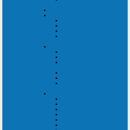
ВА
ELTENA One Station
ELTENA Intelligent
Intelligent II RM1U 500 - 800 ВА
Intelligent III 1100 - 3000RT
Intelligent LT2 500 - 1500 ВА
Intelligent II RM/RMLT 600 - 1000
ВА
ELTENA Monolith (однофазные)
Monolith K LT 20000 ВА
Monolith D 6000RT
Monolith E RT/RTLT 1000 - 3000
ВА
Monolith E LT 1000 - 3000 ВА
Monolith III 1500RT - 3000RT
Monolith III 6000RT2U,
10000RT2U
ELTENA Monolith (трехфазные)
Monolith F 20-40 кВА
Monolith XF 20-200 кВА
Monolith ХE 10-20 кВА
Monolith ХE 40-80 кВА
Monolith RTM 10000-31, 10000-33
Monolith XL 40 - 200 кВА