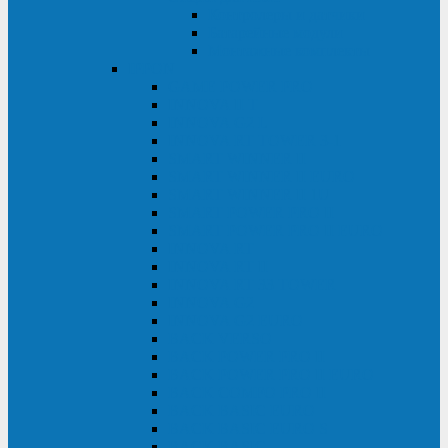
Контролеры и датчики
Батарейные модули
Монтажные комплекты
IPPON
GAME POWER PRO
INNOVA II T
INNOVA G2 L
INNOVA RT TOWER 3-1
SMART WINNER II
SMART WINNER II EURO
SMART WINNER II 1U
SMART POWER PRO II
SMART POWER PRO II EURO
INNOVA RT
INNOVA RT II
INNOVA RT 33 TOWER
INNOVA G2
INNOVA G2 EURO
BACK VERSO
BACK POWER PRO II
BACK POWER PRO II EURO
BACK COMFO PRO II
BACK BASIC EURO
BACK BASIC EURO S
BACK BASIC