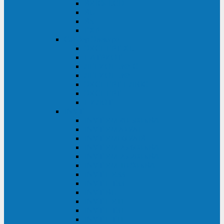
BRICs LCD
BU
BS
EXP
Сайбер Электро
ЭКСПЕРТ XL
ПАТРИОТ
ЛЕГИОН-3Ф-C
ЛЕГИОН-3Ф
ЭКСПЕРТ ПЛЮС
ЭКСПЕРТ
ПИЛОТ
INVT
INVT RM 40-500 кВА
INVT RM200/20
INVT RM060/20B
INVT RM 25-600 кВА
INVT RM 25-200 кВА
INVT RM 10-90 кВА
INVT HR33
INVT HT33
INVT BU
INVT HR11
INVT HT31
INVT HT11