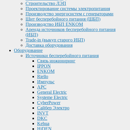
Строительство ЛЭП
Проектирование системы электропитания
Производство энергосистем с генераторами
Щит бесперебойного питания (ЩБП)
Производство ИБП ENKOМ
Аренда источников бесперебойного питания
(ИБП)
Trade-in (выкуп старого ИБП)
Доставка оборудования
Оборудование
Источники бесперебойного питания
Связь инжиниринг
IPPON
ENKOM
Riello
Импульс
APC
General Electric
Systeme Electric
CyberPower
Сайбер Электро
INVT
DKC
Kehua
HiDEN