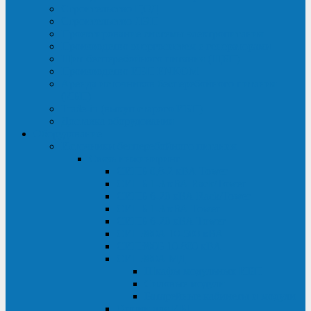
Строительство ЦОД
Строительство ЛЭП
Проектирование системы электропитания
Производство энергосистем с генераторами
Щит бесперебойного питания (ЩБП)
Производство ИБП ENKOМ
Аренда источников бесперебойного питания
(ИБП)
Trade-in (выкуп старого ИБП)
Доставка оборудования
Оборудование
Источники бесперебойного питания
Связь инжиниринг
СИПБ 0,8-2 кВА Tower
СИПБ 1-3 кВА Rack/Tower
СИПБ 6-20 кВА Rack/Tower
СИПБ 1-3 кВА Tower
СИПБ 6-20 кВА Tower
СИП380А 10-500 кВА
СИП380Б 10-800 кВА
СИП380А МД
Шкафы модульных ИБП
Силовые модули
Батарейные кабинеты и модули
Опции для ИБП