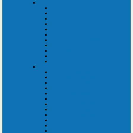
DKC
DKC TRIO MDB
DKC TRIO MDA
DKC Extra TT
DKC Trio XT/Trio XTG
DKC Trio TT
DKC Trio TM
DKC Solo MD/Solo MMB
DKC Small Rackmount
DKC Small Tower
DKC Info Rackmount Pro
DKC Info/Info LCD/Info PDU
Kehua
Kehua Myria 60-200
Kehua MR33 400-1600
Kehua MR33 30-600
Kehua KR-RM Li 1-3 кВА
Kehua KR-RM 10-40 кВА
Kehua KR-RM 1-3 кВА
Kehua KR33T 300-600
Kehua KR33T 10-40
Kehua KR33 300-1200
Kehua KR33 10-40 10-40 кВА
Kehua KR11T 6-10 кВА
Kehua KR11-J Plus 6-10 кВА