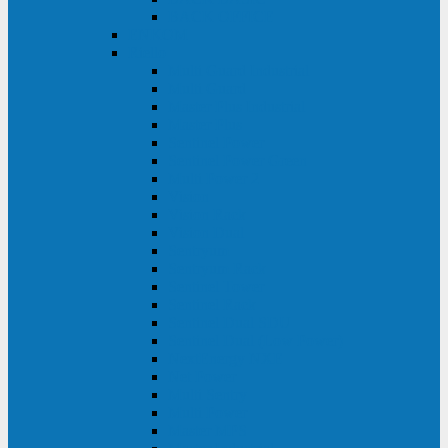
BACK OFFICE
ENKOM
Riello
Multi Guard Industrial
Multi Guard
Master Plus Industrial
Master Plus
Sentinel Power
Sentinel Power Green
Multi Power 2
Vision
Vision Rack
Vision Dual
Sentryum
Sentryum Rack
Sentinel Tower
Sentinel Rack
Sentinel Dual SDU
Sentinel Dual (Low Power)
NextEnergy NXE
Net Power
Multi Sentry
Multi Power
Master MPS