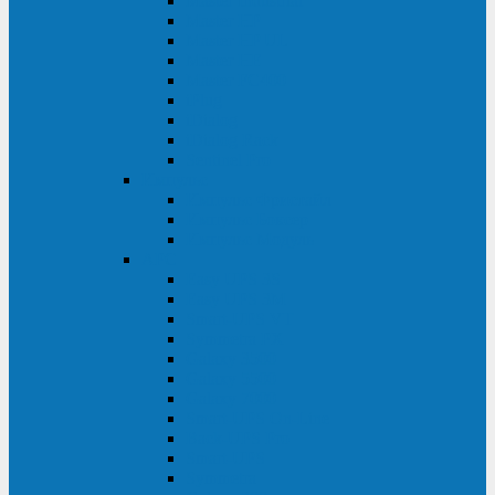
Master Industrial
Master HP
Master HP UL
Master HE
Master FC400
iPlug
iDialog
iDialog Rack
Sentinel Pro
Импульс
Импульс Фристайл
Импульс Боксер
Импульс Модуль
APC
Easy UPS 3S
Easy UPS 3M
Smart-UPS VT
Symmetra PX
Galaxy 3500
Galaxy 5500
Galaxy 7000
Smart-UPS On-Line
Back-UPS Pro
Smart-UPS
Symmetra