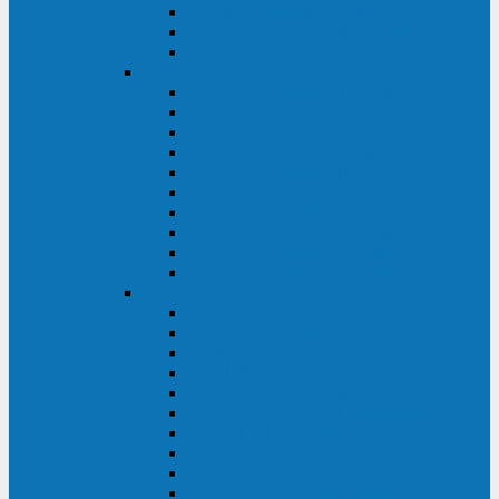
Kehua KR11 Plus 1-10 кВА
Kehua FR-UK33 10-600 кВА
Kehua FR-UK31DL 10-120 кВА
HiDEN
HIDEN KU9100S-RT 1-3 кВА
HIDEN KU9100S 1-3 кВА
HIDEN KU9100-RT 6-10 кВА
HIDEN KU9100H 6-10 кВА
HIDEN KP9310S 3/1ph 10 кВА
HIDEN KP9300H 3/1ph 10-20 кВА
HIDEN KC3300S 10-40 кВА
HIDEN KC3300H 50-200 кВА
HIDEN KC3300H 10-40 кВА
HIDEN KC900S 6-10 кВА
Powercom
INF AP RM (3U) (500-1500 ВА)
ONL33-II (10-250 кВА)
VANGUARD-II-33 (10-500 кВА)
SENTINEL SNT (1000-3000 ВА)
VANGUARD (6-20 кВА)
MACAN COMFORT (1000-3000 ВА)
SMART RT (1000-3000 ВА)
SMART KING PRO+ (500-3000 ВА)
KING PRO RM (600-3000 ВА)
MACAN MRT (1000-10000 ВА)