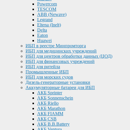
Powercom
TESCOM
ABB (Newave)
Legrand
Eltena (Inelt)
Delta
Eaton
Huawei
ИБП в реестре Минпромторга
ИБП для медицинских учреждений
ИБП для центров обработки данных (ЦОД)
ИБП для финансовых учреждений
ИБП для ритейла
Промышленные ИБП
ИБП для морских судов
Дизель-генераторные установки
Аккумуляторные батареи для ИБП
АКБ Sprinter
АКБ Sonnenschein
АКБ Riello
АКБ Marathon
АКБ FIAMM
АКБ CSB
АКБ B.B.Battery
АКБ Ventura