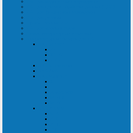
ИБП для медицинских учреждений
ИБП для центров обработки данных (ЦОД)
ИБП для финансовых учреждений
ИБП для ритейла
Промышленные ИБП
ИБП для морских судов
Дизель-генераторные установки
Аккумуляторные батареи для ИБП
АКБ Sprinter
PP
XP-FT
P-XP
АКБ Sonnenschein
АКБ Riello
АКБ Marathon
XL
L
PowerCycle
M-FTX
M-FT
АКБ FIAMM
SLA
FHC
FHT2
FIT