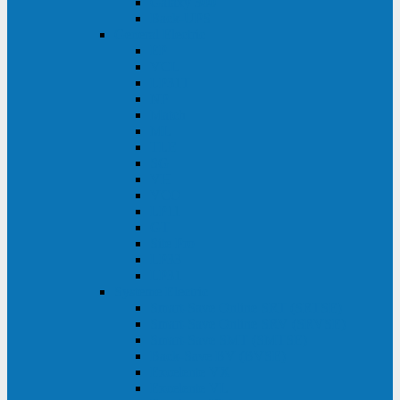
Galaxy 300
Back-UPS
General Electric
EP
VCL
LP31T
NP
Match
ML
TLE
SG
VH
VCO
LP11
GT
Site Pro
LP33
LP31
Systeme Electric
Smart-Save Online SRT (SRTSE)
Smart-Save Online SRV (SRVSE)
Smart-Save SMT (SMTSE)
Back-Save BV (BVSE)
Excelente VX
Excelente VL