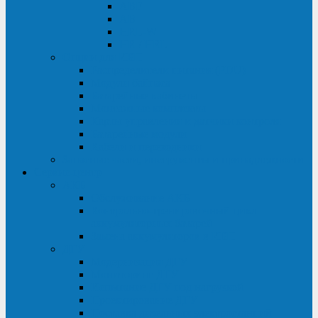
ABF
AB
HRL-W
HR / HRL
Опции для ИБП
Распределители питания (PDU)
Модули байпаса
Батарейные кабинеты
Монтажные комплекты
Карты управления и датчики контроля
Батарейные модули
Кабели и переходники
Запасные части, инструменты и принадлежности
Сервис-центр
АКБ
Обслуживание АКБ
Контрольно-тренировочный цикл
аккумуляторных батарей
Замена аккумуляторов в ИБП
ДГУ
Модернизация ДГУ
Мониторинг ДГУ
Испытание ДГУ под нагрузкой
Проектирование ДГУ
Поставка дизельных электростанций