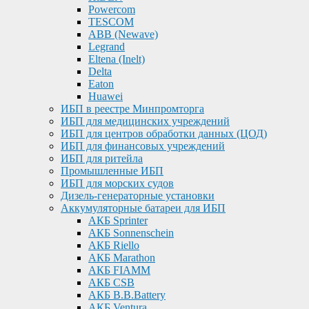
Powercom
TESCOM
ABB (Newave)
Legrand
Eltena (Inelt)
Delta
Eaton
Huawei
ИБП в реестре Минпромторга
ИБП для медицинских учреждений
ИБП для центров обработки данных (ЦОД)
ИБП для финансовых учреждений
ИБП для ритейла
Промышленные ИБП
ИБП для морских судов
Дизель-генераторные установки
Аккумуляторные батареи для ИБП
АКБ Sprinter
АКБ Sonnenschein
АКБ Riello
АКБ Marathon
АКБ FIAMM
АКБ CSB
АКБ B.B.Battery
АКБ Ventura