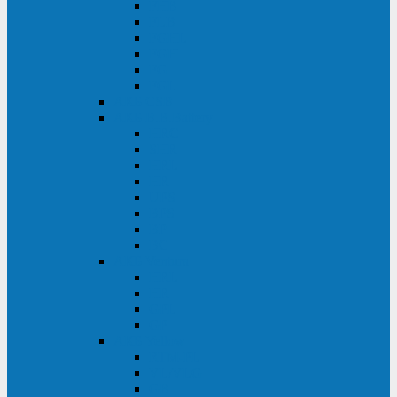
FHB
FLB
FGHL
FGH
FG
FGL
АКБ CSB
АКБ B.B.Battery
HRC
SHR
HRL
HR
UPS
BPS
BP
BC
АКБ Ventura
HRL
HR
GPL
GP
АКБ Yellow
RTM-PL
VL/VLG
GB