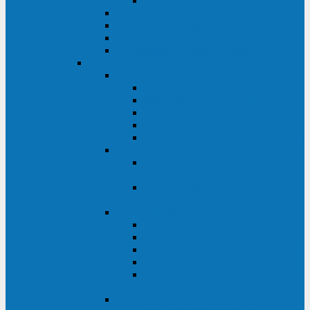
Monolith XM 120 - 200 кВА
ELTENA постоянного тока
Прочее оборудование ELTENA
Софт для ИБП ELTENA
Батарейные шкафы и блоки ELTENA
Delta
Delta ULTRON
Delta Ultron H (15 - 30 кВА)
Delta Ultron NT (20 - 500 кВА)
Delta Ultron HPH (20 - 200 кВА)
Delta Ultron EH (10 - 20 кВА)
Delta Ultron DPS (160 - 1200 кВА)
Delta MODULON
Delta Modulon NH Plus (20 - 120
кВА)
Delta Modulon DPH (20 - 600
кВА)
Delta AMPLON
Delta Amplon MX (1,1 - 3 кВА)
Delta Amplon GAIA (1 - 3 кВА)
Delta Amplon N Series (1 - 3 кВА)
Delta Amplon R Series (1 - 3 кВА)
Delta Amplon RT Series (1 - 20
кВА)
Delta AGILON