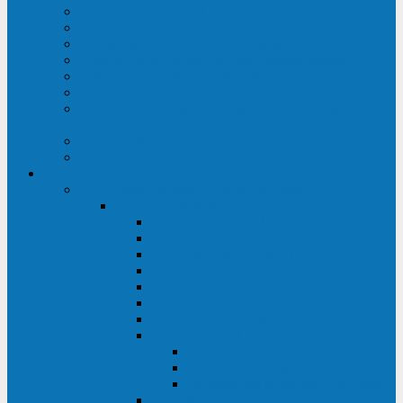
Строительство ЦОД
Строительство ЛЭП
Проектирование системы электропитания
Производство энергосистем с генераторами
Щит бесперебойного питания (ЩБП)
Производство ИБП ENKOМ
Аренда источников бесперебойного питания
(ИБП)
Trade-in (выкуп старого ИБП)
Доставка оборудования
Оборудование
Источники бесперебойного питания
Связь инжиниринг
СИПБ 0,8-2 кВА Tower
СИПБ 1-3 кВА Rack/Tower
СИПБ 6-20 кВА Rack/Tower
СИПБ 1-3 кВА Tower
СИПБ 6-20 кВА Tower
СИП380А 10-500 кВА
СИП380Б 10-800 кВА
СИП380А МД
Шкафы модульных ИБП
Силовые модули
Батарейные кабинеты и модули
Опции для ИБП