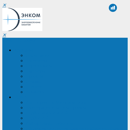
✕
✕
Санкт-Петербург
Компания
О компании
Реквизиты
Сертификаты
Партнеры
Проекты
Отзывы
Новости
Вакансии
Услуги
ИБП в реестре Минпромторга
Регистрация и защита проекта
Подбор аналогов ИБП
Подбор ИБП
Импортозамещение ИБП
Обследование систем электроснабжения объекта