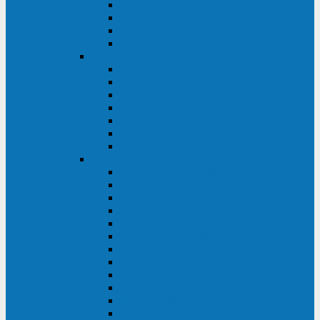
BRICs LCD
BU
BS
EXP
Сайбер Электро
ЭКСПЕРТ XL
ПАТРИОТ
ЛЕГИОН-3Ф-C
ЛЕГИОН-3Ф
ЭКСПЕРТ ПЛЮС
ЭКСПЕРТ
ПИЛОТ
INVT
INVT RM 40-500 кВА
INVT RM200/20
INVT RM060/20B
INVT RM 25-600 кВА
INVT RM 25-200 кВА
INVT RM 10-90 кВА
INVT HR33
INVT HT33
INVT BU
INVT HR11
INVT HT31
INVT HT11