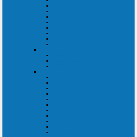
Master Industrial
Master HP
Master HP UL
Master HE
Master FC400
iPlug
iDialog
iDialog Rack
Sentinel Pro
Импульс
Импульс Фристайл
Импульс Боксер
Импульс Модуль
APC
Easy UPS 3S
Easy UPS 3M
Smart-UPS VT
Symmetra PX
Galaxy 3500
Galaxy 5500
Galaxy 7000
Smart-UPS On-Line
Back-UPS Pro
Smart-UPS
Symmetra