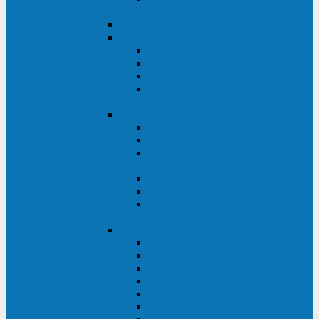
ВА
ELTENA One Station
ELTENA Intelligent
Intelligent II RM1U 500 - 800 ВА
Intelligent III 1100 - 3000RT
Intelligent LT2 500 - 1500 ВА
Intelligent II RM/RMLT 600 - 1000
ВА
ELTENA Monolith (однофазные)
Monolith K LT 20000 ВА
Monolith D 6000RT
Monolith E RT/RTLT 1000 - 3000
ВА
Monolith E LT 1000 - 3000 ВА
Monolith III 1500RT - 3000RT
Monolith III 6000RT2U,
10000RT2U
ELTENA Monolith (трехфазные)
Monolith F 20-40 кВА
Monolith XF 20-200 кВА
Monolith ХE 10-20 кВА
Monolith ХE 40-80 кВА
Monolith RTM 10000-31, 10000-33
Monolith XL 40 - 200 кВА