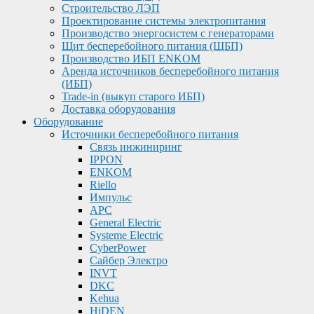
Строительство ЛЭП
Проектирование системы электропитания
Производство энергосистем с генераторами
Щит бесперебойного питания (ЩБП)
Производство ИБП ENKOМ
Аренда источников бесперебойного питания
(ИБП)
Trade-in (выкуп старого ИБП)
Доставка оборудования
Оборудование
Источники бесперебойного питания
Связь инжиниринг
IPPON
ENKOM
Riello
Импульс
APC
General Electric
Systeme Electric
CyberPower
Сайбер Электро
INVT
DKC
Kehua
HiDEN