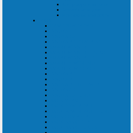
Контролеры и датчики
Батарейные модули
Монтажные комплекты
IPPON
GAME POWER PRO
INNOVA II T
INNOVA G2 L
INNOVA RT TOWER 3-1
SMART WINNER II
SMART WINNER II EURO
SMART WINNER II 1U
SMART POWER PRO II
SMART POWER PRO II EURO
INNOVA RT
INNOVA RT II
INNOVA RT 33 TOWER
INNOVA G2
INNOVA G2 EURO
BACK VERSO
BACK POWER PRO II
BACK POWER PRO II EURO
BACK COMFO PRO II
BACK BASIC EURO
BACK BASIC EURO S
BACK BASIC