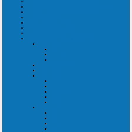
ИБП для медицинских учреждений
ИБП для центров обработки данных (ЦОД)
ИБП для финансовых учреждений
ИБП для ритейла
Промышленные ИБП
ИБП для морских судов
Дизель-генераторные установки
Аккумуляторные батареи для ИБП
АКБ Sprinter
PP
XP-FT
P-XP
АКБ Sonnenschein
АКБ Riello
АКБ Marathon
XL
L
PowerCycle
M-FTX
M-FT
АКБ FIAMM
SLA
FHC
FHT2
FIT