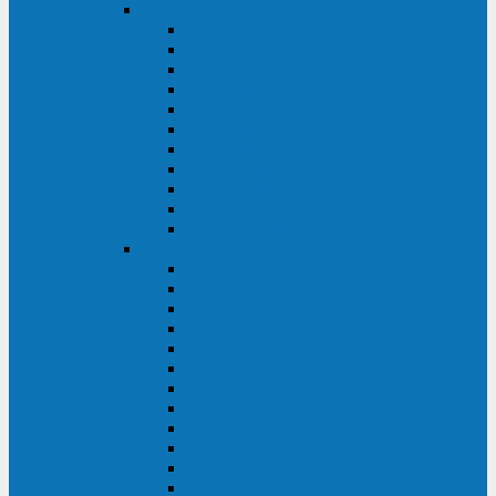
DKC
DKC TRIO MDB
DKC TRIO MDA
DKC Extra TT
DKC Trio XT/Trio XTG
DKC Trio TT
DKC Trio TM
DKC Solo MD/Solo MMB
DKC Small Rackmount
DKC Small Tower
DKC Info Rackmount Pro
DKC Info/Info LCD/Info PDU
Kehua
Kehua Myria 60-200
Kehua MR33 400-1600
Kehua MR33 30-600
Kehua KR-RM Li 1-3 кВА
Kehua KR-RM 10-40 кВА
Kehua KR-RM 1-3 кВА
Kehua KR33T 300-600
Kehua KR33T 10-40
Kehua KR33 300-1200
Kehua KR33 10-40 10-40 кВА
Kehua KR11T 6-10 кВА
Kehua KR11-J Plus 6-10 кВА