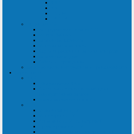
ABF
AB
HRL-W
HR / HRL
Опции для ИБП
Распределители питания (PDU)
Модули байпаса
Батарейные кабинеты
Монтажные комплекты
Карты управления и датчики контроля
Батарейные модули
Кабели и переходники
Запасные части, инструменты и принадлежности
Сервис-центр
АКБ
Обслуживание АКБ
Контрольно-тренировочный цикл
аккумуляторных батарей
Замена аккумуляторов в ИБП
ДГУ
Модернизация ДГУ
Мониторинг ДГУ
Испытание ДГУ под нагрузкой
Проектирование ДГУ
Поставка дизельных электростанций