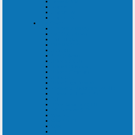
Excelente VM
Uniprom 3L
Uniprom 3M
Uniprom 3S
CyberPower
CPS (600-7500ВА)
SMP (350-750ВА)
HSTP3T (3:3)
SM/SMX (3:3)
OLS (3:1)
RT33 (3 фазы)
Online S (ECO)
Online S (Advanced)
Online S (Premium)
Online (OL)
Online (High-Density)
Professional Rackmount (PR RT)
Professional Tower (PR)
PLT
Office Rackmount (OR)
PFC Sinewave (CP)
Value Pro
Value SOHO
Value
UT