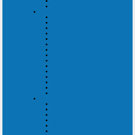
Galaxy 300
Back-UPS
General Electric
EP
VCL
LP31T
NP
Match
ML
TLE
SG
VH
VCO
LP11
GT
Site Pro
LP33
LP31
Systeme Electric
Smart-Save Online SRT (SRTSE)
Smart-Save Online SRV (SRVSE)
Smart-Save SMT (SMTSE)
Back-Save BV (BVSE)
Excelente VX
Excelente VL