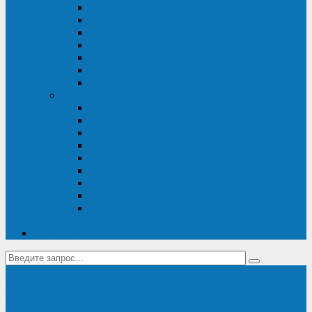
Диагностика дизель-генераторов
Производство дизельных электростанций
Сервис ДЭС
Установка и монтаж ДГУ
Пусконаладка ДГУ
Ремонт дизельных генераторов
Техническое обслуживание ДГУ
ИБП
Диагностика ИБП
Техническое обслуживание ИБП
Ремонт ИБП
Монтаж, шефмонтаж и пусконаладка
Ремонт ИБП APC
Ремонт ИБП Eaton
Ремонт ИБП Delta Electronics
Ремонт ИБП Riello
Техническое обслуживание и сервис ИБП
Legrand
Контакты
Поставка ИБП Eaton и Riello
Санкт-Петербург
info@en-kom.ru
8 (800) 511-70-94
+7 (812) 677-14-41
Перезвоните мне