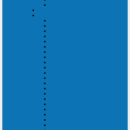
BACK OFFICE
ENKOM
Riello
Multi Guard Industrial
Multi Guard
Master Plus Industrial
Master Plus
Sentinel Power
Sentinel Power Green
Multi Power 2
Vision
Vision Rack
Vision Dual
Sentryum
Sentryum Rack
Sentinel Tower
Sentinel Rack
Sentinel Dual SDU
Sentinel Dual (Low Power)
NextEnergy NXE
Net Power
Multi Sentry
Multi Power
Master MPS