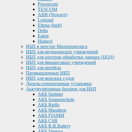
Powercom
TESCOM
ABB (Newave)
Legrand
Eltena (Inelt)
Delta
Eaton
Huawei
ИБП в реестре Минпромторга
ИБП для медицинских учреждений
ИБП для центров обработки данных (ЦОД)
ИБП для финансовых учреждений
ИБП для ритейла
Промышленные ИБП
ИБП для морских судов
Дизель-генераторные установки
Аккумуляторные батареи для ИБП
АКБ Sprinter
АКБ Sonnenschein
АКБ Riello
АКБ Marathon
АКБ FIAMM
АКБ CSB
АКБ B.B.Battery
АКБ Ventura