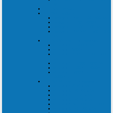
ВА
ELTENA One Station
ELTENA Intelligent
Intelligent II RM1U 500 - 800 ВА
Intelligent III 1100 - 3000RT
Intelligent LT2 500 - 1500 ВА
Intelligent II RM/RMLT 600 - 1000
ВА
ELTENA Monolith (однофазные)
Monolith K LT 20000 ВА
Monolith D 6000RT
Monolith E RT/RTLT 1000 - 3000
ВА
Monolith E LT 1000 - 3000 ВА
Monolith III 1500RT - 3000RT
Monolith III 6000RT2U,
10000RT2U
ELTENA Monolith (трехфазные)
Monolith F 20-40 кВА
Monolith XF 20-200 кВА
Monolith ХE 10-20 кВА
Monolith ХE 40-80 кВА
Monolith RTM 10000-31, 10000-33
Monolith XL 40 - 200 кВА