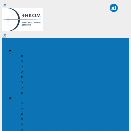
✕
✕
Санкт-Петербург
Компания
О компании
Реквизиты
Сертификаты
Партнеры
Проекты
Отзывы
Новости
Вакансии
Услуги
ИБП в реестре Минпромторга
Регистрация и защита проекта
Подбор аналогов ИБП
Подбор ИБП
Импортозамещение ИБП
Обследование систем электроснабжения объекта