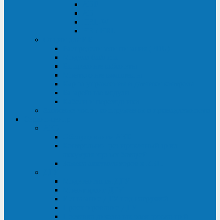
ABF
AB
HRL-W
HR / HRL
Опции для ИБП
Распределители питания (PDU)
Модули байпаса
Батарейные кабинеты
Монтажные комплекты
Карты управления и датчики контроля
Батарейные модули
Кабели и переходники
Запасные части, инструменты и принадлежности
Сервис-центр
АКБ
Обслуживание АКБ
Контрольно-тренировочный цикл
аккумуляторных батарей
Замена аккумуляторов в ИБП
ДГУ
Модернизация ДГУ
Мониторинг ДГУ
Испытание ДГУ под нагрузкой
Проектирование ДГУ
Поставка дизельных электростанций