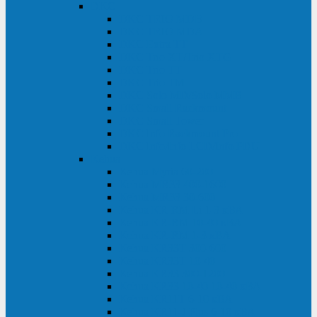
DKC
DKC TRIO MDB
DKC TRIO MDA
DKC Extra TT
DKC Trio XT/Trio XTG
DKC Trio TT
DKC Trio TM
DKC Solo MD/Solo MMB
DKC Small Rackmount
DKC Small Tower
DKC Info Rackmount Pro
DKC Info/Info LCD/Info PDU
Kehua
Kehua Myria 60-200
Kehua MR33 400-1600
Kehua MR33 30-600
Kehua KR-RM Li 1-3 кВА
Kehua KR-RM 10-40 кВА
Kehua KR-RM 1-3 кВА
Kehua KR33T 300-600
Kehua KR33T 10-40
Kehua KR33 300-1200
Kehua KR33 10-40 10-40 кВА
Kehua KR11T 6-10 кВА
Kehua KR11-J Plus 6-10 кВА