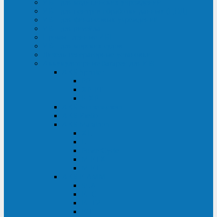
ИБП для медицинских учреждений
ИБП для центров обработки данных (ЦОД)
ИБП для финансовых учреждений
ИБП для ритейла
Промышленные ИБП
ИБП для морских судов
Дизель-генераторные установки
Аккумуляторные батареи для ИБП
АКБ Sprinter
PP
XP-FT
P-XP
АКБ Sonnenschein
АКБ Riello
АКБ Marathon
XL
L
PowerCycle
M-FTX
M-FT
АКБ FIAMM
SLA
FHC
FHT2
FIT