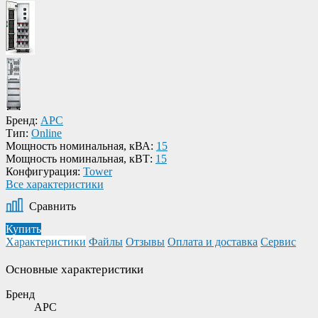
Бренд:
APC
Тип:
Online
Мощность номинальная, кВА:
15
Мощность номинальная, кВТ:
15
Конфигурация:
Tower
Все характеристики
Сравнить
Купить
Характеристики
Файлы
Отзывы
Оплата и доставка
Сервис
Основные характеристики
Бренд
APC