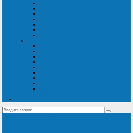
Диагностика дизель-генераторов
Производство дизельных электростанций
Сервис ДЭС
Установка и монтаж ДГУ
Пусконаладка ДГУ
Ремонт дизельных генераторов
Техническое обслуживание ДГУ
ИБП
Диагностика ИБП
Техническое обслуживание ИБП
Ремонт ИБП
Монтаж, шефмонтаж и пусконаладка
Ремонт ИБП APC
Ремонт ИБП Eaton
Ремонт ИБП Delta Electronics
Ремонт ИБП Riello
Техническое обслуживание и сервис ИБП
Legrand
Контакты
Поставка ИБП Eaton и Riello
Санкт-Петербург
info@en-kom.ru
8 (800) 511-70-94
+7 (812) 677-14-41
Перезвоните мне