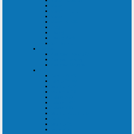
Master Industrial
Master HP
Master HP UL
Master HE
Master FC400
iPlug
iDialog
iDialog Rack
Sentinel Pro
Импульс
Импульс Фристайл
Импульс Боксер
Импульс Модуль
APC
Easy UPS 3S
Easy UPS 3M
Smart-UPS VT
Symmetra PX
Galaxy 3500
Galaxy 5500
Galaxy 7000
Smart-UPS On-Line
Back-UPS Pro
Smart-UPS
Symmetra