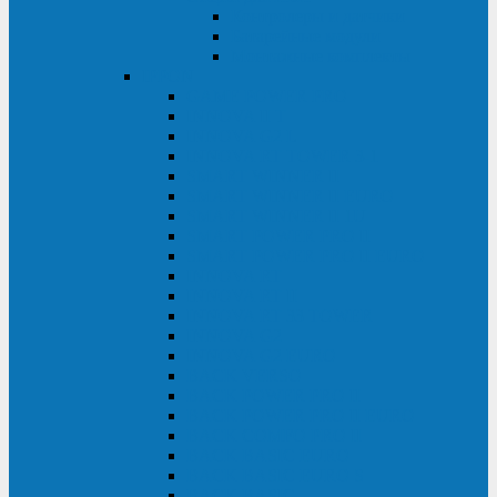
Контролеры и датчики
Батарейные модули
Монтажные комплекты
IPPON
GAME POWER PRO
INNOVA II T
INNOVA G2 L
INNOVA RT TOWER 3-1
SMART WINNER II
SMART WINNER II EURO
SMART WINNER II 1U
SMART POWER PRO II
SMART POWER PRO II EURO
INNOVA RT
INNOVA RT II
INNOVA RT 33 TOWER
INNOVA G2
INNOVA G2 EURO
BACK VERSO
BACK POWER PRO II
BACK POWER PRO II EURO
BACK COMFO PRO II
BACK BASIC EURO
BACK BASIC EURO S
BACK BASIC