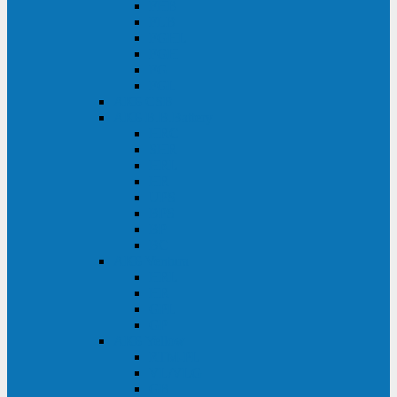
FHB
FLB
FGHL
FGH
FG
FGL
АКБ CSB
АКБ B.B.Battery
HRC
SHR
HRL
HR
UPS
BPS
BP
BC
АКБ Ventura
HRL
HR
GPL
GP
АКБ Yellow
RTM-PL
VL/VLG
GB