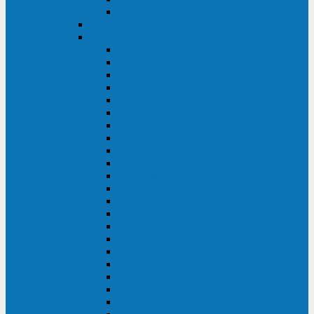
BACK OFFICE
ENKOM
Riello
Multi Guard Industrial
Multi Guard
Master Plus Industrial
Master Plus
Sentinel Power
Sentinel Power Green
Multi Power 2
Vision
Vision Rack
Vision Dual
Sentryum
Sentryum Rack
Sentinel Tower
Sentinel Rack
Sentinel Dual SDU
Sentinel Dual (Low Power)
NextEnergy NXE
Net Power
Multi Sentry
Multi Power
Master MPS