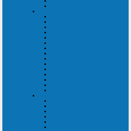
Galaxy 300
Back-UPS
General Electric
EP
VCL
LP31T
NP
Match
ML
TLE
SG
VH
VCO
LP11
GT
Site Pro
LP33
LP31
Systeme Electric
Smart-Save Online SRT (SRTSE)
Smart-Save Online SRV (SRVSE)
Smart-Save SMT (SMTSE)
Back-Save BV (BVSE)
Excelente VX
Excelente VL