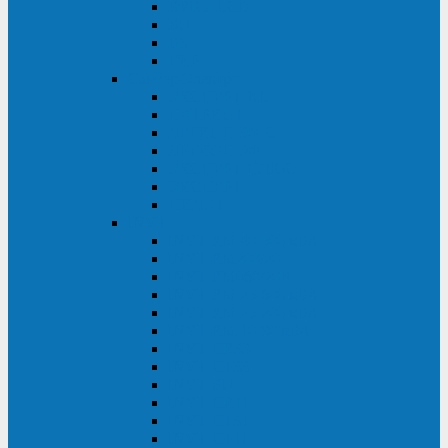
BRICs LCD
BU
BS
EXP
Сайбер Электро
ЭКСПЕРТ XL
ПАТРИОТ
ЛЕГИОН-3Ф-C
ЛЕГИОН-3Ф
ЭКСПЕРТ ПЛЮС
ЭКСПЕРТ
ПИЛОТ
INVT
INVT RM 40-500 кВА
INVT RM200/20
INVT RM060/20B
INVT RM 25-600 кВА
INVT RM 25-200 кВА
INVT RM 10-90 кВА
INVT HR33
INVT HT33
INVT BU
INVT HR11
INVT HT31
INVT HT11