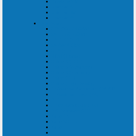
Excelente VM
Uniprom 3L
Uniprom 3M
Uniprom 3S
CyberPower
CPS (600-7500ВА)
SMP (350-750ВА)
HSTP3T (3:3)
SM/SMX (3:3)
OLS (3:1)
RT33 (3 фазы)
Online S (ECO)
Online S (Advanced)
Online S (Premium)
Online (OL)
Online (High-Density)
Professional Rackmount (PR RT)
Professional Tower (PR)
PLT
Office Rackmount (OR)
PFC Sinewave (CP)
Value Pro
Value SOHO
Value
UT