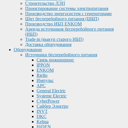
Строительство ЛЭП
Проектирование системы электропитания
Производство энергосистем с генераторами
Щит бесперебойного питания (ЩБП)
Производство ИБП ENKOМ
Аренда источников бесперебойного питания
(ИБП)
Trade-in (выкуп старого ИБП)
Доставка оборудования
Оборудование
Источники бесперебойного питания
Связь инжиниринг
IPPON
ENKOM
Riello
Импульс
APC
General Electric
Systeme Electric
CyberPower
Сайбер Электро
INVT
DKC
Kehua
HiDEN