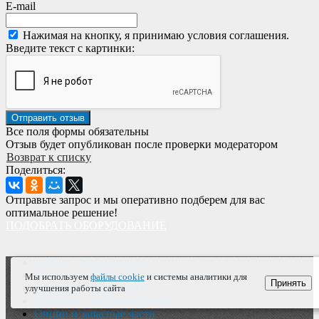
E-mail
Нажимая на кнопку, я принимаю условия соглашения.
Введите текст с картинки:
Все поля формы обязательны
Отзыв будет опубликован после проверки модератором
Возврат к списку
Поделиться:
Отправьте запрос и мы оперативно подберем для вас
оптимальное решение!
ПОДОБРАТЬ ОБОРУДОВАНИЕ
Каталог оборудования
Источники бесперебойного питания
Мы используем
файлы cookie
и системы аналитики для
Принять
Аккумуляторы для ИБП
улучшения работы сайта
Дизельные электростанции
Опции и запасные части