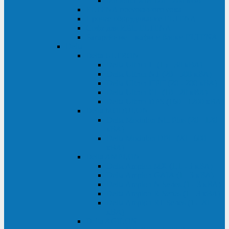
Monolith XM 120 - 200 кВА
ELTENA постоянного тока
Прочее оборудование ELTENA
Софт для ИБП ELTENA
Батарейные шкафы и блоки ELTENA
Delta
Delta ULTRON
Delta Ultron H (15 - 30 кВА)
Delta Ultron NT (20 - 500 кВА)
Delta Ultron HPH (20 - 200 кВА)
Delta Ultron EH (10 - 20 кВА)
Delta Ultron DPS (160 - 1200 кВА)
Delta MODULON
Delta Modulon NH Plus (20 - 120
кВА)
Delta Modulon DPH (20 - 600
кВА)
Delta AMPLON
Delta Amplon MX (1,1 - 3 кВА)
Delta Amplon GAIA (1 - 3 кВА)
Delta Amplon N Series (1 - 3 кВА)
Delta Amplon R Series (1 - 3 кВА)
Delta Amplon RT Series (1 - 20
кВА)
Delta AGILON