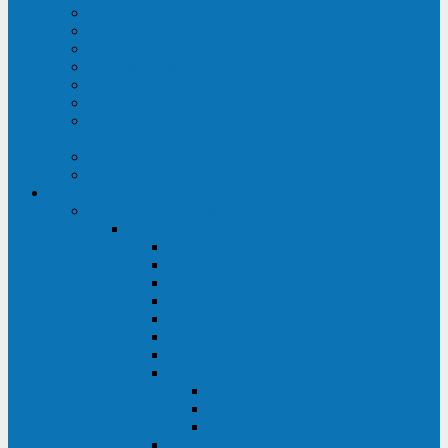
Строительство ЦОД
Строительство ЛЭП
Проектирование системы электропитания
Производство энергосистем с генераторами
Щит бесперебойного питания (ЩБП)
Производство ИБП ENKOМ
Аренда источников бесперебойного питания
(ИБП)
Trade-in (выкуп старого ИБП)
Доставка оборудования
Оборудование
Источники бесперебойного питания
Связь инжиниринг
СИПБ 0,8-2 кВА Tower
СИПБ 1-3 кВА Rack/Tower
СИПБ 6-20 кВА Rack/Tower
СИПБ 1-3 кВА Tower
СИПБ 6-20 кВА Tower
СИП380А 10-500 кВА
СИП380Б 10-800 кВА
СИП380А МД
Шкафы модульных ИБП
Силовые модули
Батарейные кабинеты и модули
Опции для ИБП