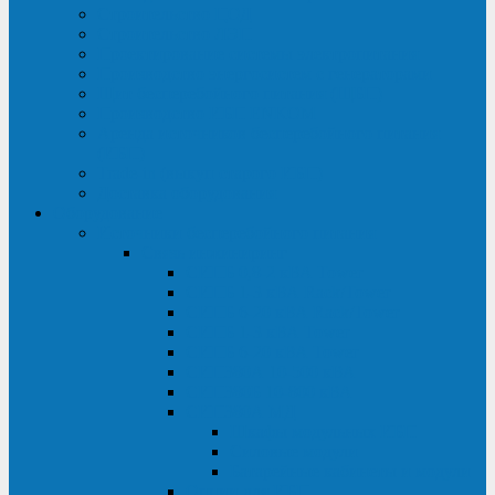
Строительство ЦОД
Строительство ЛЭП
Проектирование системы электропитания
Производство энергосистем с генераторами
Щит бесперебойного питания (ЩБП)
Производство ИБП ENKOМ
Аренда источников бесперебойного питания
(ИБП)
Trade-in (выкуп старого ИБП)
Доставка оборудования
Оборудование
Источники бесперебойного питания
Связь инжиниринг
СИПБ 0,8-2 кВА Tower
СИПБ 1-3 кВА Rack/Tower
СИПБ 6-20 кВА Rack/Tower
СИПБ 1-3 кВА Tower
СИПБ 6-20 кВА Tower
СИП380А 10-500 кВА
СИП380Б 10-800 кВА
СИП380А МД
Шкафы модульных ИБП
Силовые модули
Батарейные кабинеты и модули
Опции для ИБП