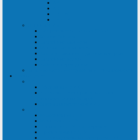
ABF
AB
HRL-W
HR / HRL
Опции для ИБП
Распределители питания (PDU)
Модули байпаса
Батарейные кабинеты
Монтажные комплекты
Карты управления и датчики контроля
Батарейные модули
Кабели и переходники
Запасные части, инструменты и принадлежности
Сервис-центр
АКБ
Обслуживание АКБ
Контрольно-тренировочный цикл
аккумуляторных батарей
Замена аккумуляторов в ИБП
ДГУ
Модернизация ДГУ
Мониторинг ДГУ
Испытание ДГУ под нагрузкой
Проектирование ДГУ
Поставка дизельных электростанций