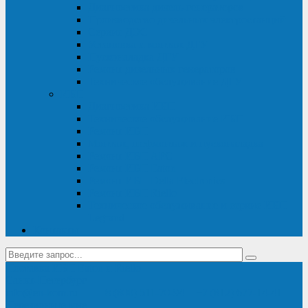
Диагностика дизель-генераторов
Производство дизельных электростанций
Сервис ДЭС
Установка и монтаж ДГУ
Пусконаладка ДГУ
Ремонт дизельных генераторов
Техническое обслуживание ДГУ
ИБП
Диагностика ИБП
Техническое обслуживание ИБП
Ремонт ИБП
Монтаж, шефмонтаж и пусконаладка
Ремонт ИБП APC
Ремонт ИБП Eaton
Ремонт ИБП Delta Electronics
Ремонт ИБП Riello
Техническое обслуживание и сервис ИБП
Legrand
Контакты
Поставка ИБП Eaton и Riello
Санкт-Петербург
info@en-kom.ru
8 (800) 511-70-94
+7 (812) 677-14-41
Перезвоните мне