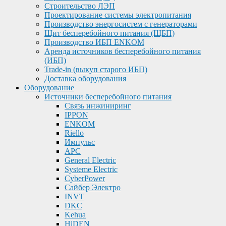
Строительство ЛЭП
Проектирование системы электропитания
Производство энергосистем с генераторами
Щит бесперебойного питания (ЩБП)
Производство ИБП ENKOМ
Аренда источников бесперебойного питания
(ИБП)
Trade-in (выкуп старого ИБП)
Доставка оборудования
Оборудование
Источники бесперебойного питания
Связь инжиниринг
IPPON
ENKOM
Riello
Импульс
APC
General Electric
Systeme Electric
CyberPower
Сайбер Электро
INVT
DKC
Kehua
HiDEN