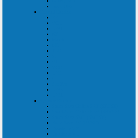
Galaxy 300
Back-UPS
General Electric
EP
VCL
LP31T
NP
Match
ML
TLE
SG
VH
VCO
LP11
GT
Site Pro
LP33
LP31
Systeme Electric
Smart-Save Online SRT (SRTSE)
Smart-Save Online SRV (SRVSE)
Smart-Save SMT (SMTSE)
Back-Save BV (BVSE)
Excelente VX
Excelente VL