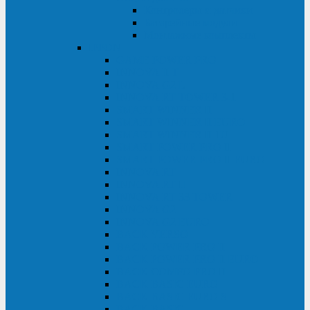
Контролеры и датчики
Батарейные модули
Монтажные комплекты
IPPON
GAME POWER PRO
INNOVA II T
INNOVA G2 L
INNOVA RT TOWER 3-1
SMART WINNER II
SMART WINNER II EURO
SMART WINNER II 1U
SMART POWER PRO II
SMART POWER PRO II EURO
INNOVA RT
INNOVA RT II
INNOVA RT 33 TOWER
INNOVA G2
INNOVA G2 EURO
BACK VERSO
BACK POWER PRO II
BACK POWER PRO II EURO
BACK COMFO PRO II
BACK BASIC EURO
BACK BASIC EURO S
BACK BASIC