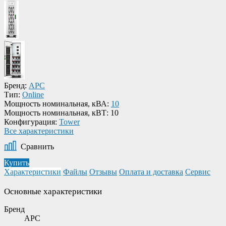
Бренд:
APC
Тип:
Online
Мощность номинальная, кВА:
10
Мощность номинальная, кВТ:
10
Конфигурация:
Tower
Все характеристики
Сравнить
Купить
Характеристики
Файлы
Отзывы
Оплата и доставка
Сервис
Основные характеристики
Бренд
APC