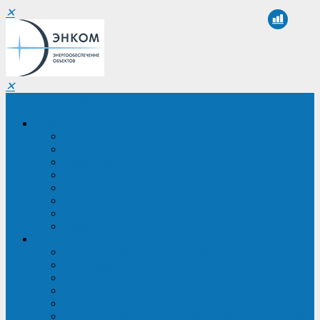
✕
✕
Санкт-Петербург
Компания
О компании
Реквизиты
Сертификаты
Партнеры
Проекты
Отзывы
Новости
Вакансии
Услуги
ИБП в реестре Минпромторга
Регистрация и защита проекта
Подбор аналогов ИБП
Подбор ИБП
Импортозамещение ИБП
Обследование систем электроснабжения объекта