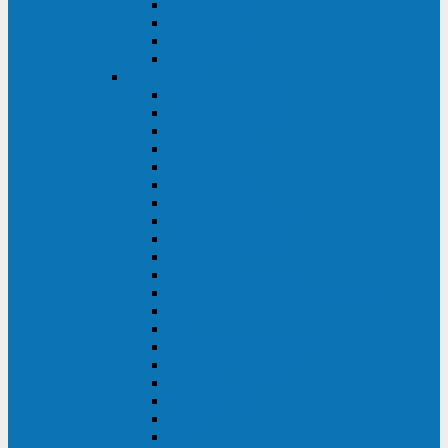
Excelente VM
Uniprom 3L
Uniprom 3M
Uniprom 3S
CyberPower
CPS (600-7500ВА)
SMP (350-750ВА)
HSTP3T (3:3)
SM/SMX (3:3)
OLS (3:1)
RT33 (3 фазы)
Online S (ECO)
Online S (Advanced)
Online S (Premium)
Online (OL)
Online (High-Density)
Professional Rackmount (PR RT)
Professional Tower (PR)
PLT
Office Rackmount (OR)
PFC Sinewave (CP)
Value Pro
Value SOHO
Value
UT