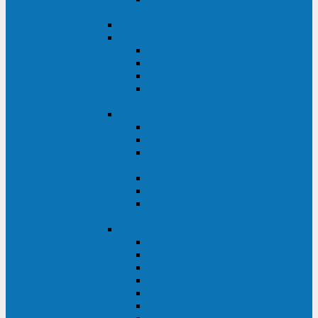
ВА
ELTENA One Station
ELTENA Intelligent
Intelligent II RM1U 500 - 800 ВА
Intelligent III 1100 - 3000RT
Intelligent LT2 500 - 1500 ВА
Intelligent II RM/RMLT 600 - 1000
ВА
ELTENA Monolith (однофазные)
Monolith K LT 20000 ВА
Monolith D 6000RT
Monolith E RT/RTLT 1000 - 3000
ВА
Monolith E LT 1000 - 3000 ВА
Monolith III 1500RT - 3000RT
Monolith III 6000RT2U,
10000RT2U
ELTENA Monolith (трехфазные)
Monolith F 20-40 кВА
Monolith XF 20-200 кВА
Monolith ХE 10-20 кВА
Monolith ХE 40-80 кВА
Monolith RTM 10000-31, 10000-33
Monolith XL 40 - 200 кВА