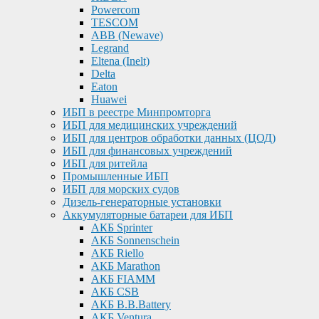
Powercom
TESCOM
ABB (Newave)
Legrand
Eltena (Inelt)
Delta
Eaton
Huawei
ИБП в реестре Минпромторга
ИБП для медицинских учреждений
ИБП для центров обработки данных (ЦОД)
ИБП для финансовых учреждений
ИБП для ритейла
Промышленные ИБП
ИБП для морских судов
Дизель-генераторные установки
Аккумуляторные батареи для ИБП
АКБ Sprinter
АКБ Sonnenschein
АКБ Riello
АКБ Marathon
АКБ FIAMM
АКБ CSB
АКБ B.B.Battery
АКБ Ventura