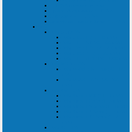
Monolith XM 120 - 200 кВА
ELTENA постоянного тока
Прочее оборудование ELTENA
Софт для ИБП ELTENA
Батарейные шкафы и блоки ELTENA
Delta
Delta ULTRON
Delta Ultron H (15 - 30 кВА)
Delta Ultron NT (20 - 500 кВА)
Delta Ultron HPH (20 - 200 кВА)
Delta Ultron EH (10 - 20 кВА)
Delta Ultron DPS (160 - 1200 кВА)
Delta MODULON
Delta Modulon NH Plus (20 - 120
кВА)
Delta Modulon DPH (20 - 600
кВА)
Delta AMPLON
Delta Amplon MX (1,1 - 3 кВА)
Delta Amplon GAIA (1 - 3 кВА)
Delta Amplon N Series (1 - 3 кВА)
Delta Amplon R Series (1 - 3 кВА)
Delta Amplon RT Series (1 - 20
кВА)
Delta AGILON