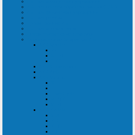
ИБП для медицинских учреждений
ИБП для центров обработки данных (ЦОД)
ИБП для финансовых учреждений
ИБП для ритейла
Промышленные ИБП
ИБП для морских судов
Дизель-генераторные установки
Аккумуляторные батареи для ИБП
АКБ Sprinter
PP
XP-FT
P-XP
АКБ Sonnenschein
АКБ Riello
АКБ Marathon
XL
L
PowerCycle
M-FTX
M-FT
АКБ FIAMM
SLA
FHC
FHT2
FIT