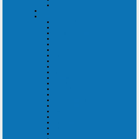
BACK OFFICE
ENKOM
Riello
Multi Guard Industrial
Multi Guard
Master Plus Industrial
Master Plus
Sentinel Power
Sentinel Power Green
Multi Power 2
Vision
Vision Rack
Vision Dual
Sentryum
Sentryum Rack
Sentinel Tower
Sentinel Rack
Sentinel Dual SDU
Sentinel Dual (Low Power)
NextEnergy NXE
Net Power
Multi Sentry
Multi Power
Master MPS