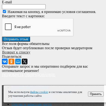
E-mail
Нажимая на кнопку, я принимаю условия соглашения.
Введите текст с картинки:
Все поля формы обязательны
Отзыв будет опубликован после проверки модератором
Возврат к списку
Поделиться:
Отправьте запрос и мы оперативно подберем для вас
оптимальное решение!
ПОДОБРАТЬ ОБОРУДОВАНИЕ
Каталог оборудования
Источники бесперебойного питания
Мы используем
файлы cookie
и системы аналитики для
Принять
Аккумуляторы для ИБП
улучшения работы сайта
Дизельные электростанции
Опции и запасные части