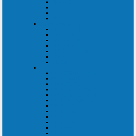
BRICs LCD
BU
BS
EXP
Сайбер Электро
ЭКСПЕРТ XL
ПАТРИОТ
ЛЕГИОН-3Ф-C
ЛЕГИОН-3Ф
ЭКСПЕРТ ПЛЮС
ЭКСПЕРТ
ПИЛОТ
INVT
INVT RM 40-500 кВА
INVT RM200/20
INVT RM060/20B
INVT RM 25-600 кВА
INVT RM 25-200 кВА
INVT RM 10-90 кВА
INVT HR33
INVT HT33
INVT BU
INVT HR11
INVT HT31
INVT HT11