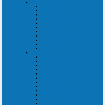
DKC
DKC TRIO MDB
DKC TRIO MDA
DKC Extra TT
DKC Trio XT/Trio XTG
DKC Trio TT
DKC Trio TM
DKC Solo MD/Solo MMB
DKC Small Rackmount
DKC Small Tower
DKC Info Rackmount Pro
DKC Info/Info LCD/Info PDU
Kehua
Kehua Myria 60-200
Kehua MR33 400-1600
Kehua MR33 30-600
Kehua KR-RM Li 1-3 кВА
Kehua KR-RM 10-40 кВА
Kehua KR-RM 1-3 кВА
Kehua KR33T 300-600
Kehua KR33T 10-40
Kehua KR33 300-1200
Kehua KR33 10-40 10-40 кВА
Kehua KR11T 6-10 кВА
Kehua KR11-J Plus 6-10 кВА