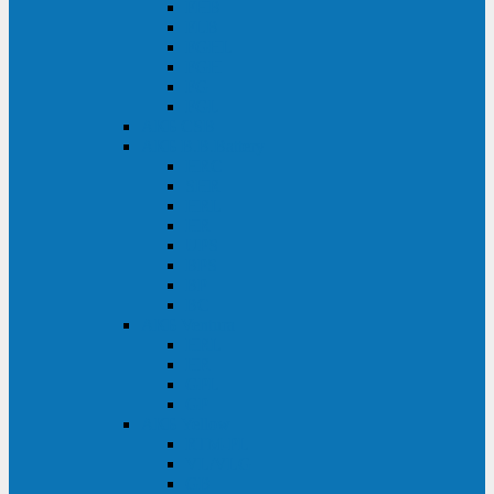
FHB
FLB
FGHL
FGH
FG
FGL
АКБ CSB
АКБ B.B.Battery
HRC
SHR
HRL
HR
UPS
BPS
BP
BC
АКБ Ventura
HRL
HR
GPL
GP
АКБ Yellow
RTM-PL
VL/VLG
GB