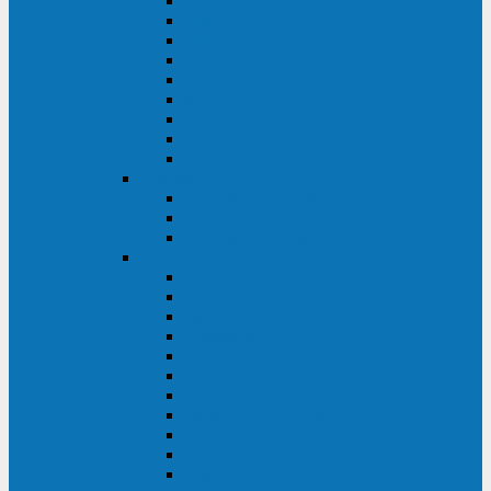
Master Industrial
Master HP
Master HP UL
Master HE
Master FC400
iPlug
iDialog
iDialog Rack
Sentinel Pro
Импульс
Импульс Фристайл
Импульс Боксер
Импульс Модуль
APC
Easy UPS 3S
Easy UPS 3M
Smart-UPS VT
Symmetra PX
Galaxy 3500
Galaxy 5500
Galaxy 7000
Smart-UPS On-Line
Back-UPS Pro
Smart-UPS
Symmetra