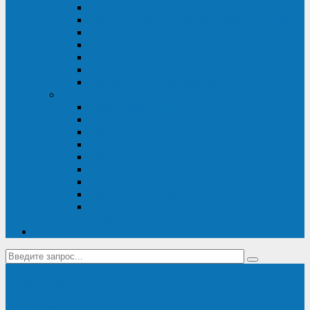
Диагностика дизель-генераторов
Производство дизельных электростанций
Сервис ДЭС
Установка и монтаж ДГУ
Пусконаладка ДГУ
Ремонт дизельных генераторов
Техническое обслуживание ДГУ
ИБП
Диагностика ИБП
Техническое обслуживание ИБП
Ремонт ИБП
Монтаж, шефмонтаж и пусконаладка
Ремонт ИБП APC
Ремонт ИБП Eaton
Ремонт ИБП Delta Electronics
Ремонт ИБП Riello
Техническое обслуживание и сервис ИБП
Legrand
Контакты
Поставка ИБП Eaton и Riello
Санкт-Петербург
info@en-kom.ru
8 (800) 511-70-94
+7 (812) 677-14-41
Перезвоните мне