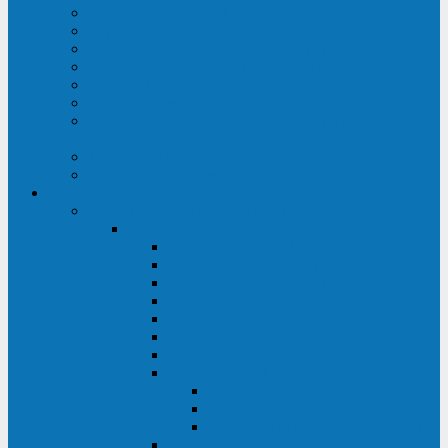
Строительство ЦОД
Строительство ЛЭП
Проектирование системы электропитания
Производство энергосистем с генераторами
Щит бесперебойного питания (ЩБП)
Производство ИБП ENKOМ
Аренда источников бесперебойного питания
(ИБП)
Trade-in (выкуп старого ИБП)
Доставка оборудования
Оборудование
Источники бесперебойного питания
Связь инжиниринг
СИПБ 0,8-2 кВА Tower
СИПБ 1-3 кВА Rack/Tower
СИПБ 6-20 кВА Rack/Tower
СИПБ 1-3 кВА Tower
СИПБ 6-20 кВА Tower
СИП380А 10-500 кВА
СИП380Б 10-800 кВА
СИП380А МД
Шкафы модульных ИБП
Силовые модули
Батарейные кабинеты и модули
Опции для ИБП