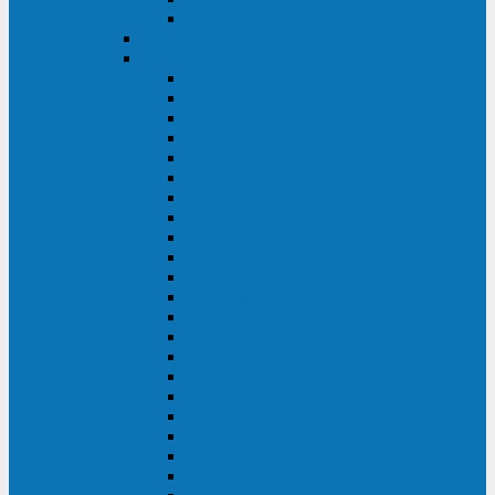
BACK OFFICE
ENKOM
Riello
Multi Guard Industrial
Multi Guard
Master Plus Industrial
Master Plus
Sentinel Power
Sentinel Power Green
Multi Power 2
Vision
Vision Rack
Vision Dual
Sentryum
Sentryum Rack
Sentinel Tower
Sentinel Rack
Sentinel Dual SDU
Sentinel Dual (Low Power)
NextEnergy NXE
Net Power
Multi Sentry
Multi Power
Master MPS