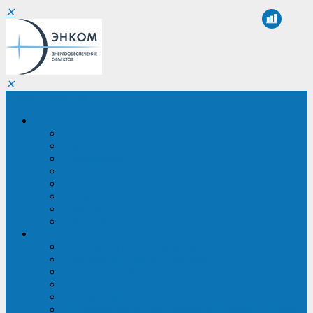
✕
✕
Санкт-Петербург
Компания
О компании
Реквизиты
Сертификаты
Партнеры
Проекты
Отзывы
Новости
Вакансии
Услуги
ИБП в реестре Минпромторга
Регистрация и защита проекта
Подбор аналогов ИБП
Подбор ИБП
Импортозамещение ИБП
Обследование систем электроснабжения объекта