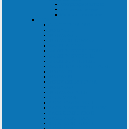
Контролеры и датчики
Батарейные модули
Монтажные комплекты
IPPON
GAME POWER PRO
INNOVA II T
INNOVA G2 L
INNOVA RT TOWER 3-1
SMART WINNER II
SMART WINNER II EURO
SMART WINNER II 1U
SMART POWER PRO II
SMART POWER PRO II EURO
INNOVA RT
INNOVA RT II
INNOVA RT 33 TOWER
INNOVA G2
INNOVA G2 EURO
BACK VERSO
BACK POWER PRO II
BACK POWER PRO II EURO
BACK COMFO PRO II
BACK BASIC EURO
BACK BASIC EURO S
BACK BASIC