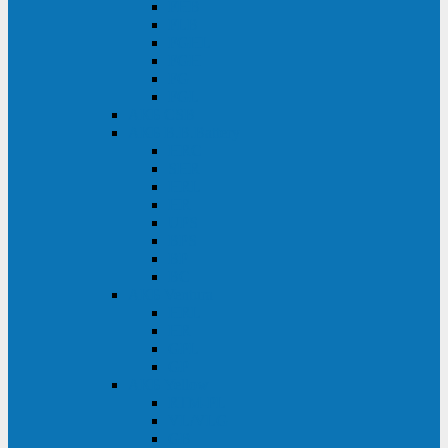
FHB
FLB
FGHL
FGH
FG
FGL
АКБ CSB
АКБ B.B.Battery
HRC
SHR
HRL
HR
UPS
BPS
BP
BC
АКБ Ventura
HRL
HR
GPL
GP
АКБ Yellow
RTM-PL
VL/VLG
GB