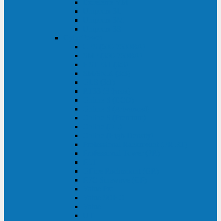
Excelente VM
Uniprom 3L
Uniprom 3M
Uniprom 3S
CyberPower
CPS (600-7500ВА)
SMP (350-750ВА)
HSTP3T (3:3)
SM/SMX (3:3)
OLS (3:1)
RT33 (3 фазы)
Online S (ECO)
Online S (Advanced)
Online S (Premium)
Online (OL)
Online (High-Density)
Professional Rackmount (PR RT)
Professional Tower (PR)
PLT
Office Rackmount (OR)
PFC Sinewave (CP)
Value Pro
Value SOHO
Value
UT