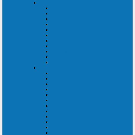
DKC
DKC TRIO MDB
DKC TRIO MDA
DKC Extra TT
DKC Trio XT/Trio XTG
DKC Trio TT
DKC Trio TM
DKC Solo MD/Solo MMB
DKC Small Rackmount
DKC Small Tower
DKC Info Rackmount Pro
DKC Info/Info LCD/Info PDU
Kehua
Kehua Myria 60-200
Kehua MR33 400-1600
Kehua MR33 30-600
Kehua KR-RM Li 1-3 кВА
Kehua KR-RM 10-40 кВА
Kehua KR-RM 1-3 кВА
Kehua KR33T 300-600
Kehua KR33T 10-40
Kehua KR33 300-1200
Kehua KR33 10-40 10-40 кВА
Kehua KR11T 6-10 кВА
Kehua KR11-J Plus 6-10 кВА