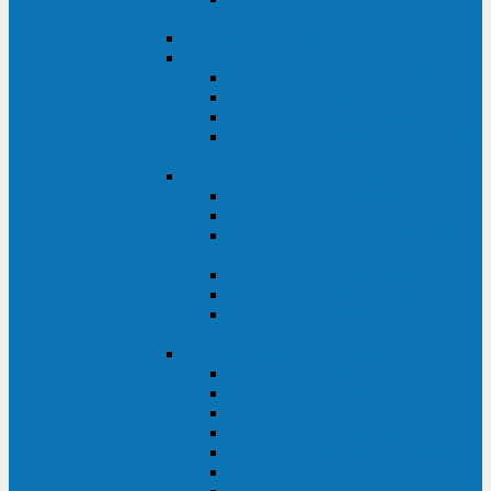
ВА
ELTENA One Station
ELTENA Intelligent
Intelligent II RM1U 500 - 800 ВА
Intelligent III 1100 - 3000RT
Intelligent LT2 500 - 1500 ВА
Intelligent II RM/RMLT 600 - 1000
ВА
ELTENA Monolith (однофазные)
Monolith K LT 20000 ВА
Monolith D 6000RT
Monolith E RT/RTLT 1000 - 3000
ВА
Monolith E LT 1000 - 3000 ВА
Monolith III 1500RT - 3000RT
Monolith III 6000RT2U,
10000RT2U
ELTENA Monolith (трехфазные)
Monolith F 20-40 кВА
Monolith XF 20-200 кВА
Monolith ХE 10-20 кВА
Monolith ХE 40-80 кВА
Monolith RTM 10000-31, 10000-33
Monolith XL 40 - 200 кВА