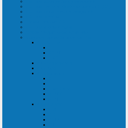
ИБП для медицинских учреждений
ИБП для центров обработки данных (ЦОД)
ИБП для финансовых учреждений
ИБП для ритейла
Промышленные ИБП
ИБП для морских судов
Дизель-генераторные установки
Аккумуляторные батареи для ИБП
АКБ Sprinter
PP
XP-FT
P-XP
АКБ Sonnenschein
АКБ Riello
АКБ Marathon
XL
L
PowerCycle
M-FTX
M-FT
АКБ FIAMM
SLA
FHC
FHT2
FIT