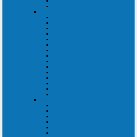
Galaxy 300
Back-UPS
General Electric
EP
VCL
LP31T
NP
Match
ML
TLE
SG
VH
VCO
LP11
GT
Site Pro
LP33
LP31
Systeme Electric
Smart-Save Online SRT (SRTSE)
Smart-Save Online SRV (SRVSE)
Smart-Save SMT (SMTSE)
Back-Save BV (BVSE)
Excelente VX
Excelente VL