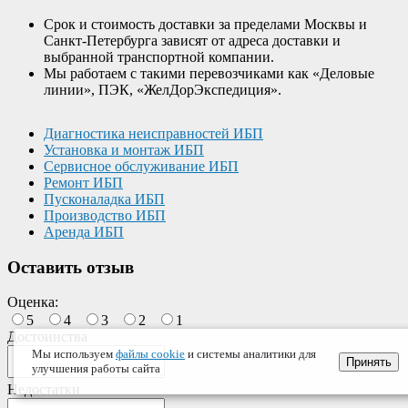
Срок и стоимость доставки за пределами Москвы и
Санкт-Петербурга зависят от адреса доставки и
выбранной транспортной компании.
Мы работаем с такими перевозчиками как «Деловые
линии», ПЭК, «ЖелДорЭкспедиция».
Диагностика неисправностей ИБП
Установка и монтаж ИБП
Сервисное обслуживание ИБП
Ремонт ИБП
Пусконаладка ИБП
Производство ИБП
Аренда ИБП
Оставить отзыв
Оценка:
5
4
3
2
1
Достоинства
Мы используем
файлы cookie
и системы аналитики для
Принять
улучшения работы сайта
Недостатки