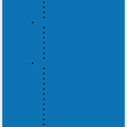
BRICs LCD
BU
BS
EXP
Сайбер Электро
ЭКСПЕРТ XL
ПАТРИОТ
ЛЕГИОН-3Ф-C
ЛЕГИОН-3Ф
ЭКСПЕРТ ПЛЮС
ЭКСПЕРТ
ПИЛОТ
INVT
INVT RM 40-500 кВА
INVT RM200/20
INVT RM060/20B
INVT RM 25-600 кВА
INVT RM 25-200 кВА
INVT RM 10-90 кВА
INVT HR33
INVT HT33
INVT BU
INVT HR11
INVT HT31
INVT HT11