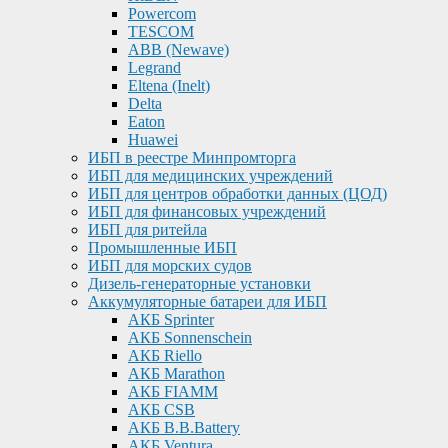
Powercom
TESCOM
ABB (Newave)
Legrand
Eltena (Inelt)
Delta
Eaton
Huawei
ИБП в реестре Минпромторга
ИБП для медицинских учреждений
ИБП для центров обработки данных (ЦОД)
ИБП для финансовых учреждений
ИБП для ритейла
Промышленные ИБП
ИБП для морских судов
Дизель-генераторные установки
Аккумуляторные батареи для ИБП
АКБ Sprinter
АКБ Sonnenschein
АКБ Riello
АКБ Marathon
АКБ FIAMM
АКБ CSB
АКБ B.B.Battery
АКБ Ventura