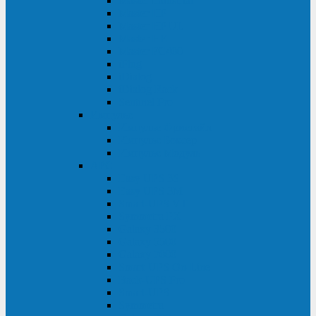
Master Industrial
Master HP
Master HP UL
Master HE
Master FC400
iPlug
iDialog
iDialog Rack
Sentinel Pro
Импульс
Импульс Фристайл
Импульс Боксер
Импульс Модуль
APC
Easy UPS 3S
Easy UPS 3M
Smart-UPS VT
Symmetra PX
Galaxy 3500
Galaxy 5500
Galaxy 7000
Smart-UPS On-Line
Back-UPS Pro
Smart-UPS
Symmetra