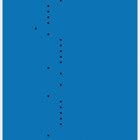
Monolith XM 120 - 200 кВА
ELTENA постоянного тока
Прочее оборудование ELTENA
Софт для ИБП ELTENA
Батарейные шкафы и блоки ELTENA
Delta
Delta ULTRON
Delta Ultron H (15 - 30 кВА)
Delta Ultron NT (20 - 500 кВА)
Delta Ultron HPH (20 - 200 кВА)
Delta Ultron EH (10 - 20 кВА)
Delta Ultron DPS (160 - 1200 кВА)
Delta MODULON
Delta Modulon NH Plus (20 - 120
кВА)
Delta Modulon DPH (20 - 600
кВА)
Delta AMPLON
Delta Amplon MX (1,1 - 3 кВА)
Delta Amplon GAIA (1 - 3 кВА)
Delta Amplon N Series (1 - 3 кВА)
Delta Amplon R Series (1 - 3 кВА)
Delta Amplon RT Series (1 - 20
кВА)
Delta AGILON