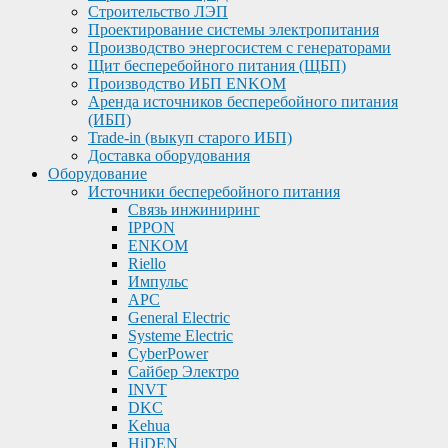
Строительство ЛЭП
Проектирование системы электропитания
Производство энергосистем с генераторами
Щит бесперебойного питания (ЩБП)
Производство ИБП ENKOМ
Аренда источников бесперебойного питания
(ИБП)
Trade-in (выкуп старого ИБП)
Доставка оборудования
Оборудование
Источники бесперебойного питания
Связь инжиниринг
IPPON
ENKOM
Riello
Импульс
APC
General Electric
Systeme Electric
CyberPower
Сайбер Электро
INVT
DKC
Kehua
HiDEN