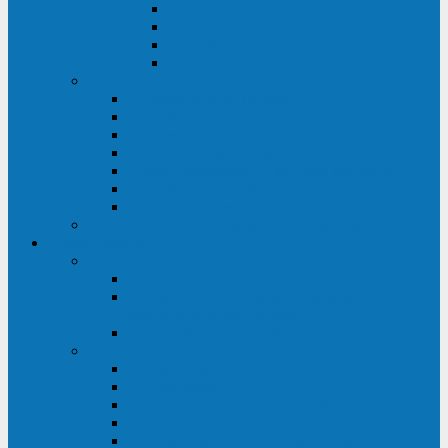
ABF
AB
HRL-W
HR / HRL
Опции для ИБП
Распределители питания (PDU)
Модули байпаса
Батарейные кабинеты
Монтажные комплекты
Карты управления и датчики контроля
Батарейные модули
Кабели и переходники
Запасные части, инструменты и принадлежности
Сервис-центр
АКБ
Обслуживание АКБ
Контрольно-тренировочный цикл
аккумуляторных батарей
Замена аккумуляторов в ИБП
ДГУ
Модернизация ДГУ
Мониторинг ДГУ
Испытание ДГУ под нагрузкой
Проектирование ДГУ
Поставка дизельных электростанций