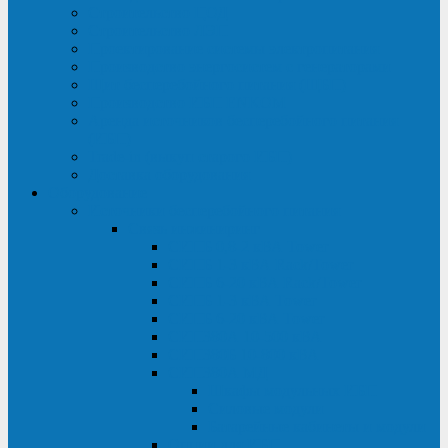
Строительство ЦОД
Строительство ЛЭП
Проектирование системы электропитания
Производство энергосистем с генераторами
Щит бесперебойного питания (ЩБП)
Производство ИБП ENKOМ
Аренда источников бесперебойного питания
(ИБП)
Trade-in (выкуп старого ИБП)
Доставка оборудования
Оборудование
Источники бесперебойного питания
Связь инжиниринг
СИПБ 0,8-2 кВА Tower
СИПБ 1-3 кВА Rack/Tower
СИПБ 6-20 кВА Rack/Tower
СИПБ 1-3 кВА Tower
СИПБ 6-20 кВА Tower
СИП380А 10-500 кВА
СИП380Б 10-800 кВА
СИП380А МД
Шкафы модульных ИБП
Силовые модули
Батарейные кабинеты и модули
Опции для ИБП