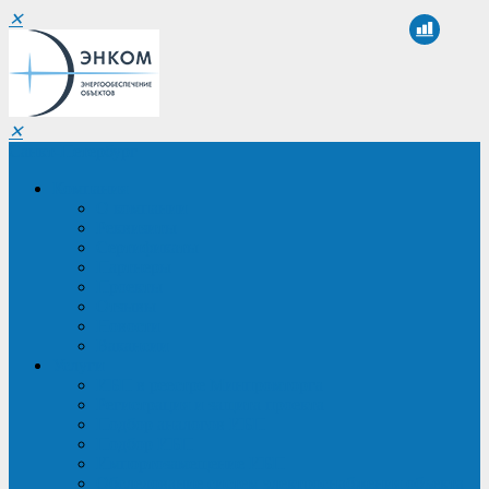
✕
✕
Санкт-Петербург
Компания
О компании
Реквизиты
Сертификаты
Партнеры
Проекты
Отзывы
Новости
Вакансии
Услуги
ИБП в реестре Минпромторга
Регистрация и защита проекта
Подбор аналогов ИБП
Подбор ИБП
Импортозамещение ИБП
Обследование систем электроснабжения объекта