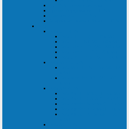
Monolith XM 120 - 200 кВА
ELTENA постоянного тока
Прочее оборудование ELTENA
Софт для ИБП ELTENA
Батарейные шкафы и блоки ELTENA
Delta
Delta ULTRON
Delta Ultron H (15 - 30 кВА)
Delta Ultron NT (20 - 500 кВА)
Delta Ultron HPH (20 - 200 кВА)
Delta Ultron EH (10 - 20 кВА)
Delta Ultron DPS (160 - 1200 кВА)
Delta MODULON
Delta Modulon NH Plus (20 - 120
кВА)
Delta Modulon DPH (20 - 600
кВА)
Delta AMPLON
Delta Amplon MX (1,1 - 3 кВА)
Delta Amplon GAIA (1 - 3 кВА)
Delta Amplon N Series (1 - 3 кВА)
Delta Amplon R Series (1 - 3 кВА)
Delta Amplon RT Series (1 - 20
кВА)
Delta AGILON