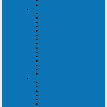
Galaxy 300
Back-UPS
General Electric
EP
VCL
LP31T
NP
Match
ML
TLE
SG
VH
VCO
LP11
GT
Site Pro
LP33
LP31
Systeme Electric
Smart-Save Online SRT (SRTSE)
Smart-Save Online SRV (SRVSE)
Smart-Save SMT (SMTSE)
Back-Save BV (BVSE)
Excelente VX
Excelente VL