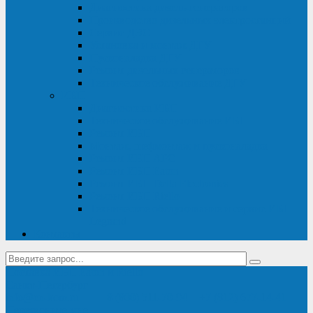
Диагностика дизель-генераторов
Производство дизельных электростанций
Сервис ДЭС
Установка и монтаж ДГУ
Пусконаладка ДГУ
Ремонт дизельных генераторов
Техническое обслуживание ДГУ
ИБП
Диагностика ИБП
Техническое обслуживание ИБП
Ремонт ИБП
Монтаж, шефмонтаж и пусконаладка
Ремонт ИБП APC
Ремонт ИБП Eaton
Ремонт ИБП Delta Electronics
Ремонт ИБП Riello
Техническое обслуживание и сервис ИБП
Legrand
Контакты
Поставка ИБП Eaton и Riello
Санкт-Петербург
info@en-kom.ru
8 (800) 511-70-94
+7 (812) 677-14-41
Перезвоните мне