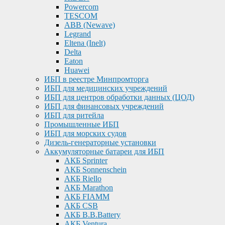
Powercom
TESCOM
ABB (Newave)
Legrand
Eltena (Inelt)
Delta
Eaton
Huawei
ИБП в реестре Минпромторга
ИБП для медицинских учреждений
ИБП для центров обработки данных (ЦОД)
ИБП для финансовых учреждений
ИБП для ритейла
Промышленные ИБП
ИБП для морских судов
Дизель-генераторные установки
Аккумуляторные батареи для ИБП
АКБ Sprinter
АКБ Sonnenschein
АКБ Riello
АКБ Marathon
АКБ FIAMM
АКБ CSB
АКБ B.B.Battery
АКБ Ventura