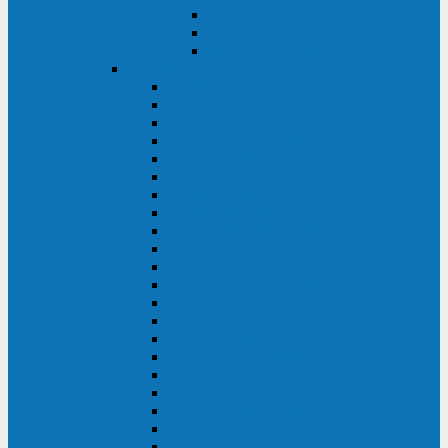
Контролеры и датчики
Батарейные модули
Монтажные комплекты
IPPON
GAME POWER PRO
INNOVA II T
INNOVA G2 L
INNOVA RT TOWER 3-1
SMART WINNER II
SMART WINNER II EURO
SMART WINNER II 1U
SMART POWER PRO II
SMART POWER PRO II EURO
INNOVA RT
INNOVA RT II
INNOVA RT 33 TOWER
INNOVA G2
INNOVA G2 EURO
BACK VERSO
BACK POWER PRO II
BACK POWER PRO II EURO
BACK COMFO PRO II
BACK BASIC EURO
BACK BASIC EURO S
BACK BASIC