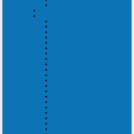
BACK OFFICE
ENKOM
Riello
Multi Guard Industrial
Multi Guard
Master Plus Industrial
Master Plus
Sentinel Power
Sentinel Power Green
Multi Power 2
Vision
Vision Rack
Vision Dual
Sentryum
Sentryum Rack
Sentinel Tower
Sentinel Rack
Sentinel Dual SDU
Sentinel Dual (Low Power)
NextEnergy NXE
Net Power
Multi Sentry
Multi Power
Master MPS