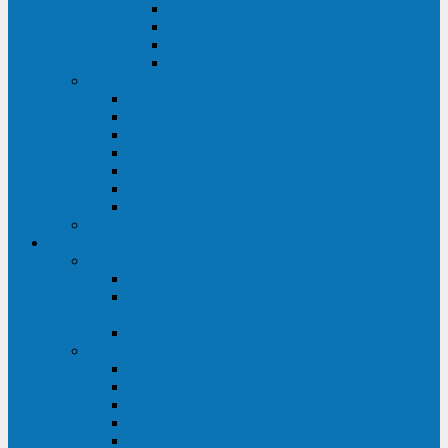
ABF
AB
HRL-W
HR / HRL
Опции для ИБП
Распределители питания (PDU)
Модули байпаса
Батарейные кабинеты
Монтажные комплекты
Карты управления и датчики контроля
Батарейные модули
Кабели и переходники
Запасные части, инструменты и принадлежности
Сервис-центр
АКБ
Обслуживание АКБ
Контрольно-тренировочный цикл
аккумуляторных батарей
Замена аккумуляторов в ИБП
ДГУ
Модернизация ДГУ
Мониторинг ДГУ
Испытание ДГУ под нагрузкой
Проектирование ДГУ
Поставка дизельных электростанций