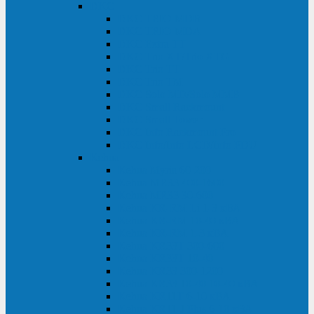
DKC
DKC TRIO MDB
DKC TRIO MDA
DKC Extra TT
DKC Trio XT/Trio XTG
DKC Trio TT
DKC Trio TM
DKC Solo MD/Solo MMB
DKC Small Rackmount
DKC Small Tower
DKC Info Rackmount Pro
DKC Info/Info LCD/Info PDU
Kehua
Kehua Myria 60-200
Kehua MR33 400-1600
Kehua MR33 30-600
Kehua KR-RM Li 1-3 кВА
Kehua KR-RM 10-40 кВА
Kehua KR-RM 1-3 кВА
Kehua KR33T 300-600
Kehua KR33T 10-40
Kehua KR33 300-1200
Kehua KR33 10-40 10-40 кВА
Kehua KR11T 6-10 кВА
Kehua KR11-J Plus 6-10 кВА