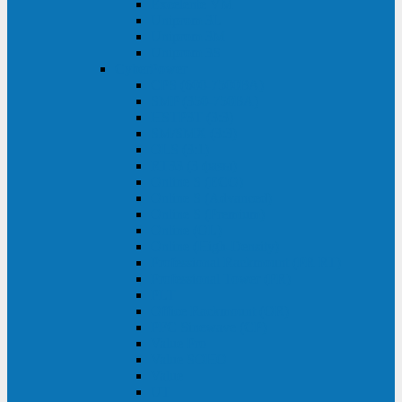
Excelente VM
Uniprom 3L
Uniprom 3M
Uniprom 3S
CyberPower
CPS (600-7500ВА)
SMP (350-750ВА)
HSTP3T (3:3)
SM/SMX (3:3)
OLS (3:1)
RT33 (3 фазы)
Online S (ECO)
Online S (Advanced)
Online S (Premium)
Online (OL)
Online (High-Density)
Professional Rackmount (PR RT)
Professional Tower (PR)
PLT
Office Rackmount (OR)
PFC Sinewave (CP)
Value Pro
Value SOHO
Value
UT