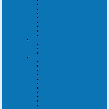
Master Industrial
Master HP
Master HP UL
Master HE
Master FC400
iPlug
iDialog
iDialog Rack
Sentinel Pro
Импульс
Импульс Фристайл
Импульс Боксер
Импульс Модуль
APC
Easy UPS 3S
Easy UPS 3M
Smart-UPS VT
Symmetra PX
Galaxy 3500
Galaxy 5500
Galaxy 7000
Smart-UPS On-Line
Back-UPS Pro
Smart-UPS
Symmetra