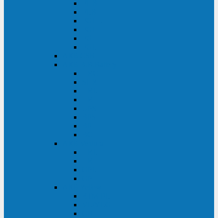
FHB
FLB
FGHL
FGH
FG
FGL
АКБ CSB
АКБ B.B.Battery
HRC
SHR
HRL
HR
UPS
BPS
BP
BC
АКБ Ventura
HRL
HR
GPL
GP
АКБ Yellow
RTM-PL
VL/VLG
GB