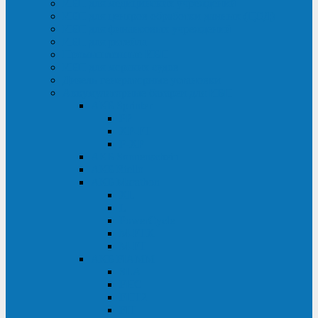
ИБП для медицинских учреждений
ИБП для центров обработки данных (ЦОД)
ИБП для финансовых учреждений
ИБП для ритейла
Промышленные ИБП
ИБП для морских судов
Дизель-генераторные установки
Аккумуляторные батареи для ИБП
АКБ Sprinter
PP
XP-FT
P-XP
АКБ Sonnenschein
АКБ Riello
АКБ Marathon
XL
L
PowerCycle
M-FTX
M-FT
АКБ FIAMM
SLA
FHC
FHT2
FIT