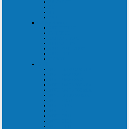
BRICs LCD
BU
BS
EXP
Сайбер Электро
ЭКСПЕРТ XL
ПАТРИОТ
ЛЕГИОН-3Ф-C
ЛЕГИОН-3Ф
ЭКСПЕРТ ПЛЮС
ЭКСПЕРТ
ПИЛОТ
INVT
INVT RM 40-500 кВА
INVT RM200/20
INVT RM060/20B
INVT RM 25-600 кВА
INVT RM 25-200 кВА
INVT RM 10-90 кВА
INVT HR33
INVT HT33
INVT BU
INVT HR11
INVT HT31
INVT HT11