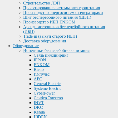
Строительство ЛЭП
Проектирование системы электропитания
Производство энергосистем с генераторами
Щит бесперебойного питания (ЩБП)
Производство ИБП ENKOМ
Аренда источников бесперебойного питания
(ИБП)
Trade-in (выкуп старого ИБП)
Доставка оборудования
Оборудование
Источники бесперебойного питания
Связь инжиниринг
IPPON
ENKOM
Riello
Импульс
APC
General Electric
Systeme Electric
CyberPower
Сайбер Электро
INVT
DKC
Kehua
HiDEN