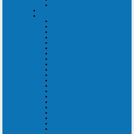
BACK OFFICE
ENKOM
Riello
Multi Guard Industrial
Multi Guard
Master Plus Industrial
Master Plus
Sentinel Power
Sentinel Power Green
Multi Power 2
Vision
Vision Rack
Vision Dual
Sentryum
Sentryum Rack
Sentinel Tower
Sentinel Rack
Sentinel Dual SDU
Sentinel Dual (Low Power)
NextEnergy NXE
Net Power
Multi Sentry
Multi Power
Master MPS