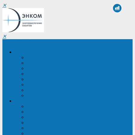
✕
✕
Санкт-Петербург
Компания
О компании
Реквизиты
Сертификаты
Партнеры
Проекты
Отзывы
Новости
Вакансии
Услуги
ИБП в реестре Минпромторга
Регистрация и защита проекта
Подбор аналогов ИБП
Подбор ИБП
Импортозамещение ИБП
Обследование систем электроснабжения объекта