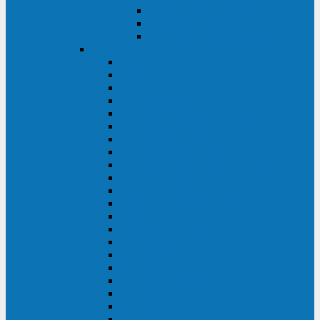
Контролеры и датчики
Батарейные модули
Монтажные комплекты
IPPON
GAME POWER PRO
INNOVA II T
INNOVA G2 L
INNOVA RT TOWER 3-1
SMART WINNER II
SMART WINNER II EURO
SMART WINNER II 1U
SMART POWER PRO II
SMART POWER PRO II EURO
INNOVA RT
INNOVA RT II
INNOVA RT 33 TOWER
INNOVA G2
INNOVA G2 EURO
BACK VERSO
BACK POWER PRO II
BACK POWER PRO II EURO
BACK COMFO PRO II
BACK BASIC EURO
BACK BASIC EURO S
BACK BASIC