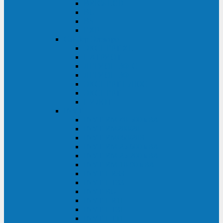
BRICs LCD
BU
BS
EXP
Сайбер Электро
ЭКСПЕРТ XL
ПАТРИОТ
ЛЕГИОН-3Ф-C
ЛЕГИОН-3Ф
ЭКСПЕРТ ПЛЮС
ЭКСПЕРТ
ПИЛОТ
INVT
INVT RM 40-500 кВА
INVT RM200/20
INVT RM060/20B
INVT RM 25-600 кВА
INVT RM 25-200 кВА
INVT RM 10-90 кВА
INVT HR33
INVT HT33
INVT BU
INVT HR11
INVT HT31
INVT HT11