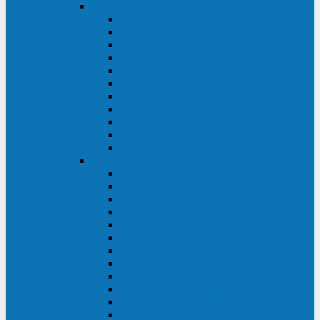
DKC
DKC TRIO MDB
DKC TRIO MDA
DKC Extra TT
DKC Trio XT/Trio XTG
DKC Trio TT
DKC Trio TM
DKC Solo MD/Solo MMB
DKC Small Rackmount
DKC Small Tower
DKC Info Rackmount Pro
DKC Info/Info LCD/Info PDU
Kehua
Kehua Myria 60-200
Kehua MR33 400-1600
Kehua MR33 30-600
Kehua KR-RM Li 1-3 кВА
Kehua KR-RM 10-40 кВА
Kehua KR-RM 1-3 кВА
Kehua KR33T 300-600
Kehua KR33T 10-40
Kehua KR33 300-1200
Kehua KR33 10-40 10-40 кВА
Kehua KR11T 6-10 кВА
Kehua KR11-J Plus 6-10 кВА