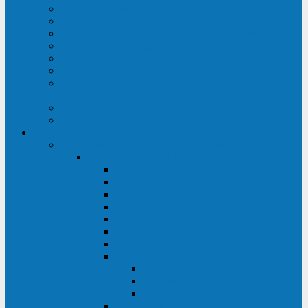
Строительство ЦОД
Строительство ЛЭП
Проектирование системы электропитания
Производство энергосистем с генераторами
Щит бесперебойного питания (ЩБП)
Производство ИБП ENKOМ
Аренда источников бесперебойного питания
(ИБП)
Trade-in (выкуп старого ИБП)
Доставка оборудования
Оборудование
Источники бесперебойного питания
Связь инжиниринг
СИПБ 0,8-2 кВА Tower
СИПБ 1-3 кВА Rack/Tower
СИПБ 6-20 кВА Rack/Tower
СИПБ 1-3 кВА Tower
СИПБ 6-20 кВА Tower
СИП380А 10-500 кВА
СИП380Б 10-800 кВА
СИП380А МД
Шкафы модульных ИБП
Силовые модули
Батарейные кабинеты и модули
Опции для ИБП