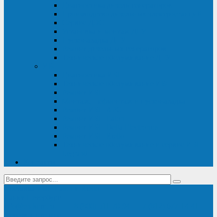
Диагностика дизель-генераторов
Производство дизельных электростанций
Сервис ДЭС
Установка и монтаж ДГУ
Пусконаладка ДГУ
Ремонт дизельных генераторов
Техническое обслуживание ДГУ
ИБП
Диагностика ИБП
Техническое обслуживание ИБП
Ремонт ИБП
Монтаж, шефмонтаж и пусконаладка
Ремонт ИБП APC
Ремонт ИБП Eaton
Ремонт ИБП Delta Electronics
Ремонт ИБП Riello
Техническое обслуживание и сервис ИБП
Legrand
Контакты
Поставка ИБП Eaton и Riello
Санкт-Петербург
info@en-kom.ru
8 (800) 511-70-94
+7 (812) 677-14-41
Перезвоните мне