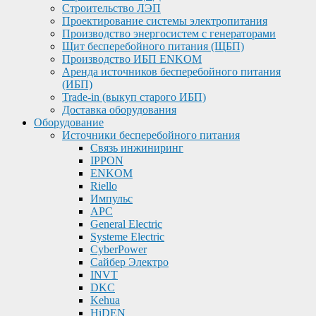
Строительство ЛЭП
Проектирование системы электропитания
Производство энергосистем с генераторами
Щит бесперебойного питания (ЩБП)
Производство ИБП ENKOМ
Аренда источников бесперебойного питания
(ИБП)
Trade-in (выкуп старого ИБП)
Доставка оборудования
Оборудование
Источники бесперебойного питания
Связь инжиниринг
IPPON
ENKOM
Riello
Импульс
APC
General Electric
Systeme Electric
CyberPower
Сайбер Электро
INVT
DKC
Kehua
HiDEN