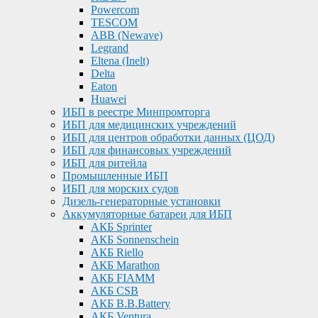
Powercom
TESCOM
ABB (Newave)
Legrand
Eltena (Inelt)
Delta
Eaton
Huawei
ИБП в реестре Минпромторга
ИБП для медицинских учреждений
ИБП для центров обработки данных (ЦОД)
ИБП для финансовых учреждений
ИБП для ритейла
Промышленные ИБП
ИБП для морских судов
Дизель-генераторные установки
Аккумуляторные батареи для ИБП
АКБ Sprinter
АКБ Sonnenschein
АКБ Riello
АКБ Marathon
АКБ FIAMM
АКБ CSB
АКБ B.B.Battery
АКБ Ventura