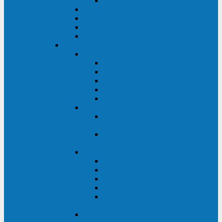
Monolith XM 120 - 200 кВА
ELTENA постоянного тока
Прочее оборудование ELTENA
Софт для ИБП ELTENA
Батарейные шкафы и блоки ELTENA
Delta
Delta ULTRON
Delta Ultron H (15 - 30 кВА)
Delta Ultron NT (20 - 500 кВА)
Delta Ultron HPH (20 - 200 кВА)
Delta Ultron EH (10 - 20 кВА)
Delta Ultron DPS (160 - 1200 кВА)
Delta MODULON
Delta Modulon NH Plus (20 - 120
кВА)
Delta Modulon DPH (20 - 600
кВА)
Delta AMPLON
Delta Amplon MX (1,1 - 3 кВА)
Delta Amplon GAIA (1 - 3 кВА)
Delta Amplon N Series (1 - 3 кВА)
Delta Amplon R Series (1 - 3 кВА)
Delta Amplon RT Series (1 - 20
кВА)
Delta AGILON