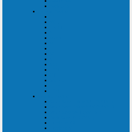
Galaxy 300
Back-UPS
General Electric
EP
VCL
LP31T
NP
Match
ML
TLE
SG
VH
VCO
LP11
GT
Site Pro
LP33
LP31
Systeme Electric
Smart-Save Online SRT (SRTSE)
Smart-Save Online SRV (SRVSE)
Smart-Save SMT (SMTSE)
Back-Save BV (BVSE)
Excelente VX
Excelente VL