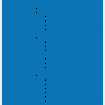
ВА
ELTENA One Station
ELTENA Intelligent
Intelligent II RM1U 500 - 800 ВА
Intelligent III 1100 - 3000RT
Intelligent LT2 500 - 1500 ВА
Intelligent II RM/RMLT 600 - 1000
ВА
ELTENA Monolith (однофазные)
Monolith K LT 20000 ВА
Monolith D 6000RT
Monolith E RT/RTLT 1000 - 3000
ВА
Monolith E LT 1000 - 3000 ВА
Monolith III 1500RT - 3000RT
Monolith III 6000RT2U,
10000RT2U
ELTENA Monolith (трехфазные)
Monolith F 20-40 кВА
Monolith XF 20-200 кВА
Monolith ХE 10-20 кВА
Monolith ХE 40-80 кВА
Monolith RTM 10000-31, 10000-33
Monolith XL 40 - 200 кВА