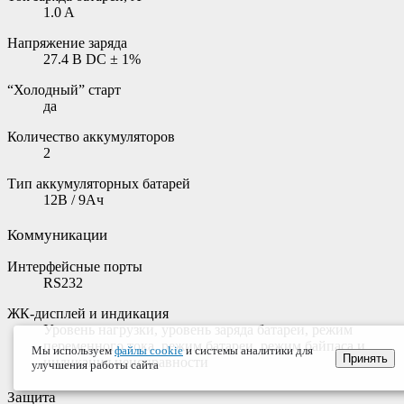
1.0 A
Напряжение заряда
27.4 В DC ± 1%
“Холодный” старт
да
Количество аккумуляторов
2
Тип аккумуляторных батарей
12В / 9Ач
Коммуникации
Интерфейсные порты
RS232
ЖК-дисплей и индикация
Уровень нагрузки, уровень заряда батареи, режим
переменного тока, режим батареи, режим байпаса и
Мы используем
файлы cookie
и системы аналитики для
Принять
индикация неисправности
улучшения работы сайта
Защита