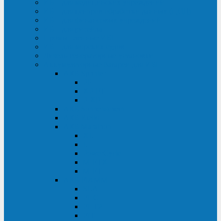
ИБП для медицинских учреждений
ИБП для центров обработки данных (ЦОД)
ИБП для финансовых учреждений
ИБП для ритейла
Промышленные ИБП
ИБП для морских судов
Дизель-генераторные установки
Аккумуляторные батареи для ИБП
АКБ Sprinter
PP
XP-FT
P-XP
АКБ Sonnenschein
АКБ Riello
АКБ Marathon
XL
L
PowerCycle
M-FTX
M-FT
АКБ FIAMM
SLA
FHC
FHT2
FIT