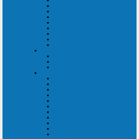
Master Industrial
Master HP
Master HP UL
Master HE
Master FC400
iPlug
iDialog
iDialog Rack
Sentinel Pro
Импульс
Импульс Фристайл
Импульс Боксер
Импульс Модуль
APC
Easy UPS 3S
Easy UPS 3M
Smart-UPS VT
Symmetra PX
Galaxy 3500
Galaxy 5500
Galaxy 7000
Smart-UPS On-Line
Back-UPS Pro
Smart-UPS
Symmetra