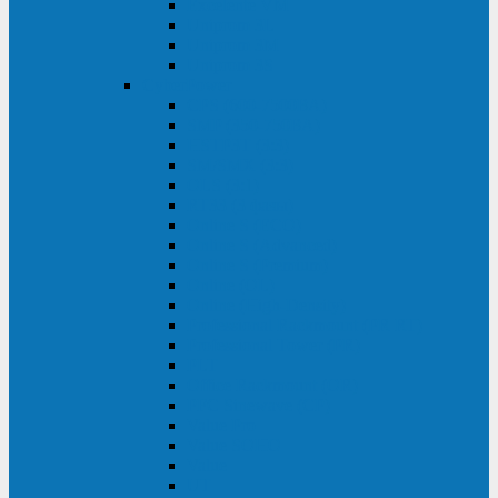
Excelente VM
Uniprom 3L
Uniprom 3M
Uniprom 3S
CyberPower
CPS (600-7500ВА)
SMP (350-750ВА)
HSTP3T (3:3)
SM/SMX (3:3)
OLS (3:1)
RT33 (3 фазы)
Online S (ECO)
Online S (Advanced)
Online S (Premium)
Online (OL)
Online (High-Density)
Professional Rackmount (PR RT)
Professional Tower (PR)
PLT
Office Rackmount (OR)
PFC Sinewave (CP)
Value Pro
Value SOHO
Value
UT