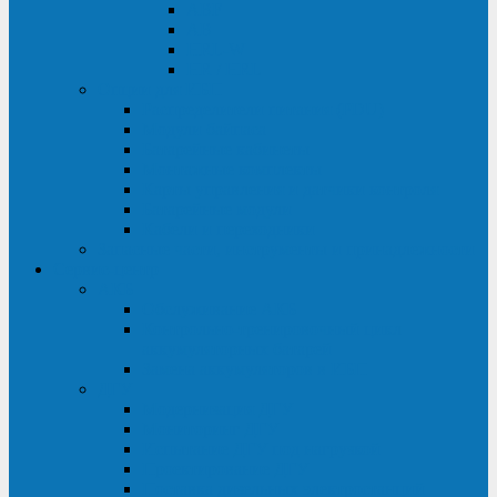
ABF
AB
HRL-W
HR / HRL
Опции для ИБП
Распределители питания (PDU)
Модули байпаса
Батарейные кабинеты
Монтажные комплекты
Карты управления и датчики контроля
Батарейные модули
Кабели и переходники
Запасные части, инструменты и принадлежности
Сервис-центр
АКБ
Обслуживание АКБ
Контрольно-тренировочный цикл
аккумуляторных батарей
Замена аккумуляторов в ИБП
ДГУ
Модернизация ДГУ
Мониторинг ДГУ
Испытание ДГУ под нагрузкой
Проектирование ДГУ
Поставка дизельных электростанций