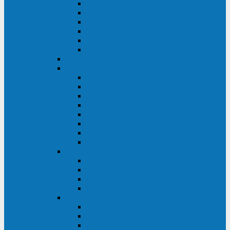
FHB
FLB
FGHL
FGH
FG
FGL
АКБ CSB
АКБ B.B.Battery
HRC
SHR
HRL
HR
UPS
BPS
BP
BC
АКБ Ventura
HRL
HR
GPL
GP
АКБ Yellow
RTM-PL
VL/VLG
GB