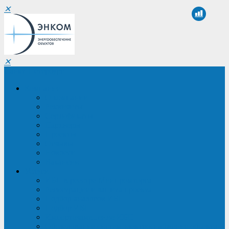
✕
✕
Санкт-Петербург
Компания
О компании
Реквизиты
Сертификаты
Партнеры
Проекты
Отзывы
Новости
Вакансии
Услуги
ИБП в реестре Минпромторга
Регистрация и защита проекта
Подбор аналогов ИБП
Подбор ИБП
Импортозамещение ИБП
Обследование систем электроснабжения объекта