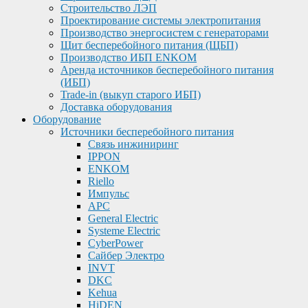
Строительство ЛЭП
Проектирование системы электропитания
Производство энергосистем с генераторами
Щит бесперебойного питания (ЩБП)
Производство ИБП ENKOМ
Аренда источников бесперебойного питания
(ИБП)
Trade-in (выкуп старого ИБП)
Доставка оборудования
Оборудование
Источники бесперебойного питания
Связь инжиниринг
IPPON
ENKOM
Riello
Импульс
APC
General Electric
Systeme Electric
CyberPower
Сайбер Электро
INVT
DKC
Kehua
HiDEN