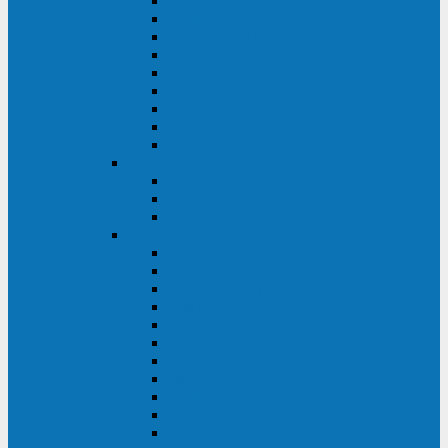
Master Industrial
Master HP
Master HP UL
Master HE
Master FC400
iPlug
iDialog
iDialog Rack
Sentinel Pro
Импульс
Импульс Фристайл
Импульс Боксер
Импульс Модуль
APC
Easy UPS 3S
Easy UPS 3M
Smart-UPS VT
Symmetra PX
Galaxy 3500
Galaxy 5500
Galaxy 7000
Smart-UPS On-Line
Back-UPS Pro
Smart-UPS
Symmetra