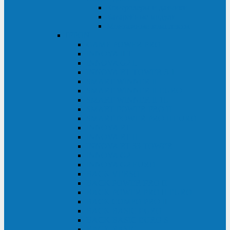
Контролеры и датчики
Батарейные модули
Монтажные комплекты
IPPON
GAME POWER PRO
INNOVA II T
INNOVA G2 L
INNOVA RT TOWER 3-1
SMART WINNER II
SMART WINNER II EURO
SMART WINNER II 1U
SMART POWER PRO II
SMART POWER PRO II EURO
INNOVA RT
INNOVA RT II
INNOVA RT 33 TOWER
INNOVA G2
INNOVA G2 EURO
BACK VERSO
BACK POWER PRO II
BACK POWER PRO II EURO
BACK COMFO PRO II
BACK BASIC EURO
BACK BASIC EURO S
BACK BASIC