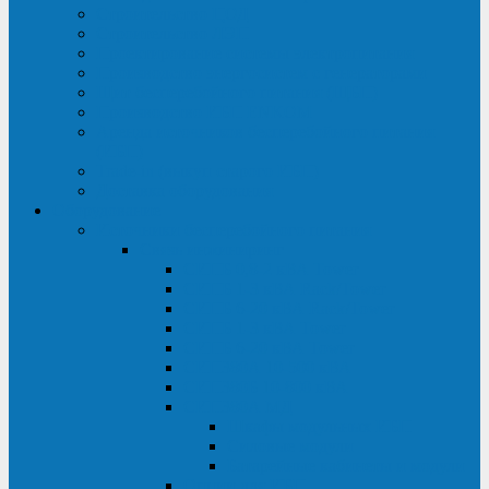
Строительство ЦОД
Строительство ЛЭП
Проектирование системы электропитания
Производство энергосистем с генераторами
Щит бесперебойного питания (ЩБП)
Производство ИБП ENKOМ
Аренда источников бесперебойного питания
(ИБП)
Trade-in (выкуп старого ИБП)
Доставка оборудования
Оборудование
Источники бесперебойного питания
Связь инжиниринг
СИПБ 0,8-2 кВА Tower
СИПБ 1-3 кВА Rack/Tower
СИПБ 6-20 кВА Rack/Tower
СИПБ 1-3 кВА Tower
СИПБ 6-20 кВА Tower
СИП380А 10-500 кВА
СИП380Б 10-800 кВА
СИП380А МД
Шкафы модульных ИБП
Силовые модули
Батарейные кабинеты и модули
Опции для ИБП