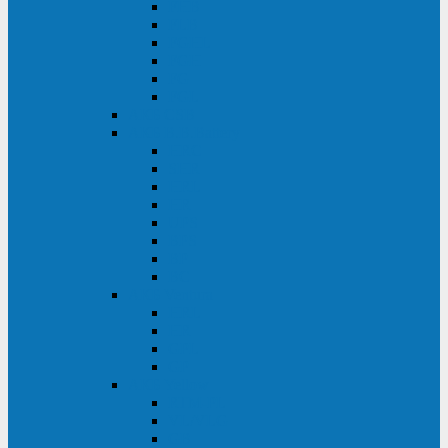
FHB
FLB
FGHL
FGH
FG
FGL
АКБ CSB
АКБ B.B.Battery
HRC
SHR
HRL
HR
UPS
BPS
BP
BC
АКБ Ventura
HRL
HR
GPL
GP
АКБ Yellow
RTM-PL
VL/VLG
GB