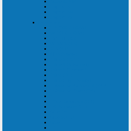
Excelente VM
Uniprom 3L
Uniprom 3M
Uniprom 3S
CyberPower
CPS (600-7500ВА)
SMP (350-750ВА)
HSTP3T (3:3)
SM/SMX (3:3)
OLS (3:1)
RT33 (3 фазы)
Online S (ECO)
Online S (Advanced)
Online S (Premium)
Online (OL)
Online (High-Density)
Professional Rackmount (PR RT)
Professional Tower (PR)
PLT
Office Rackmount (OR)
PFC Sinewave (CP)
Value Pro
Value SOHO
Value
UT