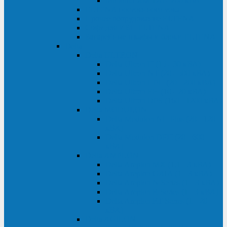
Monolith XM 120 - 200 кВА
ELTENA постоянного тока
Прочее оборудование ELTENA
Софт для ИБП ELTENA
Батарейные шкафы и блоки ELTENA
Delta
Delta ULTRON
Delta Ultron H (15 - 30 кВА)
Delta Ultron NT (20 - 500 кВА)
Delta Ultron HPH (20 - 200 кВА)
Delta Ultron EH (10 - 20 кВА)
Delta Ultron DPS (160 - 1200 кВА)
Delta MODULON
Delta Modulon NH Plus (20 - 120
кВА)
Delta Modulon DPH (20 - 600
кВА)
Delta AMPLON
Delta Amplon MX (1,1 - 3 кВА)
Delta Amplon GAIA (1 - 3 кВА)
Delta Amplon N Series (1 - 3 кВА)
Delta Amplon R Series (1 - 3 кВА)
Delta Amplon RT Series (1 - 20
кВА)
Delta AGILON