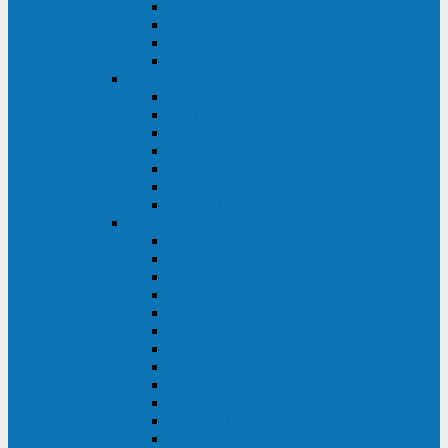
BRICs LCD
BU
BS
EXP
Сайбер Электро
ЭКСПЕРТ XL
ПАТРИОТ
ЛЕГИОН-3Ф-C
ЛЕГИОН-3Ф
ЭКСПЕРТ ПЛЮС
ЭКСПЕРТ
ПИЛОТ
INVT
INVT RM 40-500 кВА
INVT RM200/20
INVT RM060/20B
INVT RM 25-600 кВА
INVT RM 25-200 кВА
INVT RM 10-90 кВА
INVT HR33
INVT HT33
INVT BU
INVT HR11
INVT HT31
INVT HT11