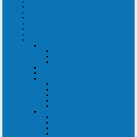
ИБП для медицинских учреждений
ИБП для центров обработки данных (ЦОД)
ИБП для финансовых учреждений
ИБП для ритейла
Промышленные ИБП
ИБП для морских судов
Дизель-генераторные установки
Аккумуляторные батареи для ИБП
АКБ Sprinter
PP
XP-FT
P-XP
АКБ Sonnenschein
АКБ Riello
АКБ Marathon
XL
L
PowerCycle
M-FTX
M-FT
АКБ FIAMM
SLA
FHC
FHT2
FIT