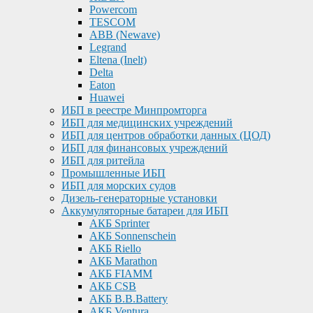
Powercom
TESCOM
ABB (Newave)
Legrand
Eltena (Inelt)
Delta
Eaton
Huawei
ИБП в реестре Минпромторга
ИБП для медицинских учреждений
ИБП для центров обработки данных (ЦОД)
ИБП для финансовых учреждений
ИБП для ритейла
Промышленные ИБП
ИБП для морских судов
Дизель-генераторные установки
Аккумуляторные батареи для ИБП
АКБ Sprinter
АКБ Sonnenschein
АКБ Riello
АКБ Marathon
АКБ FIAMM
АКБ CSB
АКБ B.B.Battery
АКБ Ventura