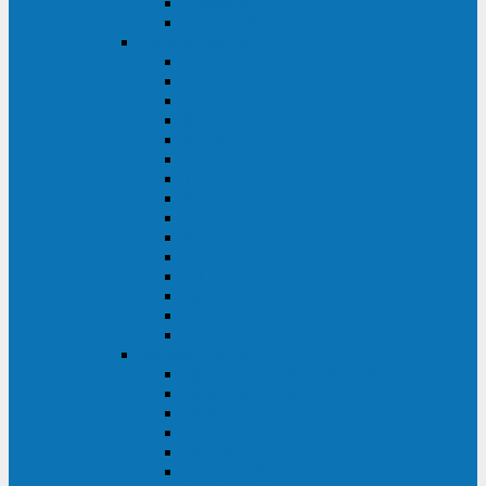
Galaxy 300
Back-UPS
General Electric
EP
VCL
LP31T
NP
Match
ML
TLE
SG
VH
VCO
LP11
GT
Site Pro
LP33
LP31
Systeme Electric
Smart-Save Online SRT (SRTSE)
Smart-Save Online SRV (SRVSE)
Smart-Save SMT (SMTSE)
Back-Save BV (BVSE)
Excelente VX
Excelente VL