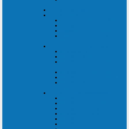
ВА
ELTENA One Station
ELTENA Intelligent
Intelligent II RM1U 500 - 800 ВА
Intelligent III 1100 - 3000RT
Intelligent LT2 500 - 1500 ВА
Intelligent II RM/RMLT 600 - 1000
ВА
ELTENA Monolith (однофазные)
Monolith K LT 20000 ВА
Monolith D 6000RT
Monolith E RT/RTLT 1000 - 3000
ВА
Monolith E LT 1000 - 3000 ВА
Monolith III 1500RT - 3000RT
Monolith III 6000RT2U,
10000RT2U
ELTENA Monolith (трехфазные)
Monolith F 20-40 кВА
Monolith XF 20-200 кВА
Monolith ХE 10-20 кВА
Monolith ХE 40-80 кВА
Monolith RTM 10000-31, 10000-33
Monolith XL 40 - 200 кВА