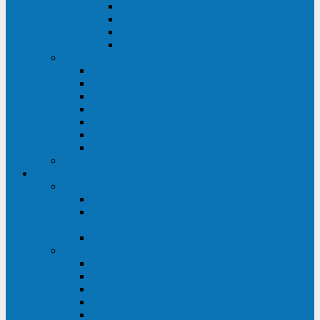
ABF
AB
HRL-W
HR / HRL
Опции для ИБП
Распределители питания (PDU)
Модули байпаса
Батарейные кабинеты
Монтажные комплекты
Карты управления и датчики контроля
Батарейные модули
Кабели и переходники
Запасные части, инструменты и принадлежности
Сервис-центр
АКБ
Обслуживание АКБ
Контрольно-тренировочный цикл
аккумуляторных батарей
Замена аккумуляторов в ИБП
ДГУ
Модернизация ДГУ
Мониторинг ДГУ
Испытание ДГУ под нагрузкой
Проектирование ДГУ
Поставка дизельных электростанций