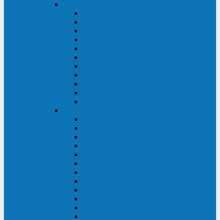
DKC
DKC TRIO MDB
DKC TRIO MDA
DKC Extra TT
DKC Trio XT/Trio XTG
DKC Trio TT
DKC Trio TM
DKC Solo MD/Solo MMB
DKC Small Rackmount
DKC Small Tower
DKC Info Rackmount Pro
DKC Info/Info LCD/Info PDU
Kehua
Kehua Myria 60-200
Kehua MR33 400-1600
Kehua MR33 30-600
Kehua KR-RM Li 1-3 кВА
Kehua KR-RM 10-40 кВА
Kehua KR-RM 1-3 кВА
Kehua KR33T 300-600
Kehua KR33T 10-40
Kehua KR33 300-1200
Kehua KR33 10-40 10-40 кВА
Kehua KR11T 6-10 кВА
Kehua KR11-J Plus 6-10 кВА