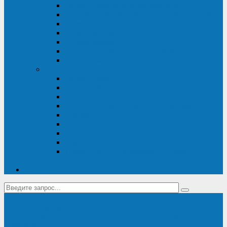
Диагностика дизель-генераторов
Производство дизельных электростанций
Сервис ДЭС
Установка и монтаж ДГУ
Пусконаладка ДГУ
Ремонт дизельных генераторов
Техническое обслуживание ДГУ
ИБП
Диагностика ИБП
Техническое обслуживание ИБП
Ремонт ИБП
Монтаж, шефмонтаж и пусконаладка
Ремонт ИБП APC
Ремонт ИБП Eaton
Ремонт ИБП Delta Electronics
Ремонт ИБП Riello
Техническое обслуживание и сервис ИБП
Legrand
Контакты
Поставка ИБП Eaton и Riello
Санкт-Петербург
info@en-kom.ru
8 (800) 511-70-94
+7 (812) 677-14-41
Перезвоните мне