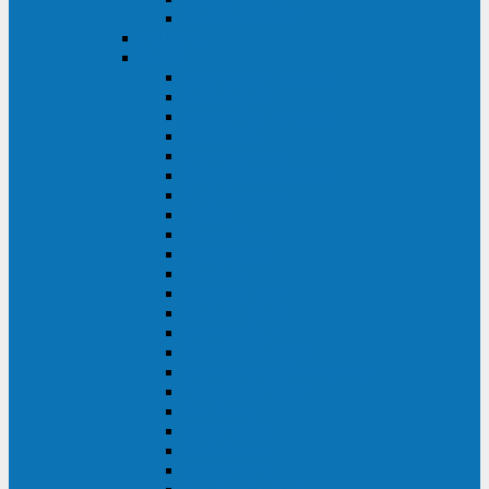
BACK OFFICE
ENKOM
Riello
Multi Guard Industrial
Multi Guard
Master Plus Industrial
Master Plus
Sentinel Power
Sentinel Power Green
Multi Power 2
Vision
Vision Rack
Vision Dual
Sentryum
Sentryum Rack
Sentinel Tower
Sentinel Rack
Sentinel Dual SDU
Sentinel Dual (Low Power)
NextEnergy NXE
Net Power
Multi Sentry
Multi Power
Master MPS