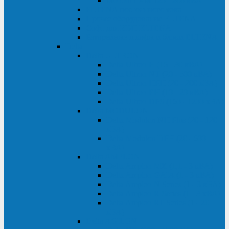
Monolith XM 120 - 200 кВА
ELTENA постоянного тока
Прочее оборудование ELTENA
Софт для ИБП ELTENA
Батарейные шкафы и блоки ELTENA
Delta
Delta ULTRON
Delta Ultron H (15 - 30 кВА)
Delta Ultron NT (20 - 500 кВА)
Delta Ultron HPH (20 - 200 кВА)
Delta Ultron EH (10 - 20 кВА)
Delta Ultron DPS (160 - 1200 кВА)
Delta MODULON
Delta Modulon NH Plus (20 - 120
кВА)
Delta Modulon DPH (20 - 600
кВА)
Delta AMPLON
Delta Amplon MX (1,1 - 3 кВА)
Delta Amplon GAIA (1 - 3 кВА)
Delta Amplon N Series (1 - 3 кВА)
Delta Amplon R Series (1 - 3 кВА)
Delta Amplon RT Series (1 - 20
кВА)
Delta AGILON