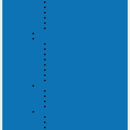
FHB
FLB
FGHL
FGH
FG
FGL
АКБ CSB
АКБ B.B.Battery
HRC
SHR
HRL
HR
UPS
BPS
BP
BC
АКБ Ventura
HRL
HR
GPL
GP
АКБ Yellow
RTM-PL
VL/VLG
GB