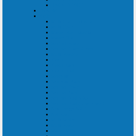
BACK OFFICE
ENKOM
Riello
Multi Guard Industrial
Multi Guard
Master Plus Industrial
Master Plus
Sentinel Power
Sentinel Power Green
Multi Power 2
Vision
Vision Rack
Vision Dual
Sentryum
Sentryum Rack
Sentinel Tower
Sentinel Rack
Sentinel Dual SDU
Sentinel Dual (Low Power)
NextEnergy NXE
Net Power
Multi Sentry
Multi Power
Master MPS