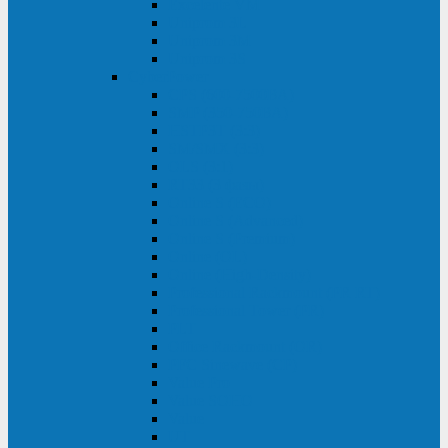
Excelente VM
Uniprom 3L
Uniprom 3M
Uniprom 3S
CyberPower
CPS (600-7500ВА)
SMP (350-750ВА)
HSTP3T (3:3)
SM/SMX (3:3)
OLS (3:1)
RT33 (3 фазы)
Online S (ECO)
Online S (Advanced)
Online S (Premium)
Online (OL)
Online (High-Density)
Professional Rackmount (PR RT)
Professional Tower (PR)
PLT
Office Rackmount (OR)
PFC Sinewave (CP)
Value Pro
Value SOHO
Value
UT