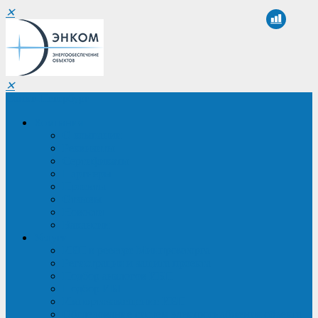
✕
✕
Санкт-Петербург
Компания
О компании
Реквизиты
Сертификаты
Партнеры
Проекты
Отзывы
Новости
Вакансии
Услуги
ИБП в реестре Минпромторга
Регистрация и защита проекта
Подбор аналогов ИБП
Подбор ИБП
Импортозамещение ИБП
Обследование систем электроснабжения объекта