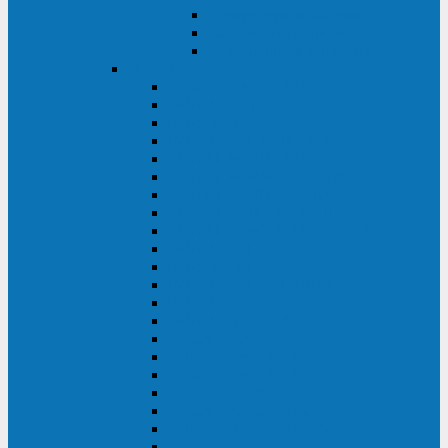
Контролеры и датчики
Батарейные модули
Монтажные комплекты
IPPON
GAME POWER PRO
INNOVA II T
INNOVA G2 L
INNOVA RT TOWER 3-1
SMART WINNER II
SMART WINNER II EURO
SMART WINNER II 1U
SMART POWER PRO II
SMART POWER PRO II EURO
INNOVA RT
INNOVA RT II
INNOVA RT 33 TOWER
INNOVA G2
INNOVA G2 EURO
BACK VERSO
BACK POWER PRO II
BACK POWER PRO II EURO
BACK COMFO PRO II
BACK BASIC EURO
BACK BASIC EURO S
BACK BASIC