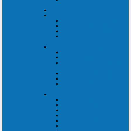
ВА
ELTENA One Station
ELTENA Intelligent
Intelligent II RM1U 500 - 800 ВА
Intelligent III 1100 - 3000RT
Intelligent LT2 500 - 1500 ВА
Intelligent II RM/RMLT 600 - 1000
ВА
ELTENA Monolith (однофазные)
Monolith K LT 20000 ВА
Monolith D 6000RT
Monolith E RT/RTLT 1000 - 3000
ВА
Monolith E LT 1000 - 3000 ВА
Monolith III 1500RT - 3000RT
Monolith III 6000RT2U,
10000RT2U
ELTENA Monolith (трехфазные)
Monolith F 20-40 кВА
Monolith XF 20-200 кВА
Monolith ХE 10-20 кВА
Monolith ХE 40-80 кВА
Monolith RTM 10000-31, 10000-33
Monolith XL 40 - 200 кВА