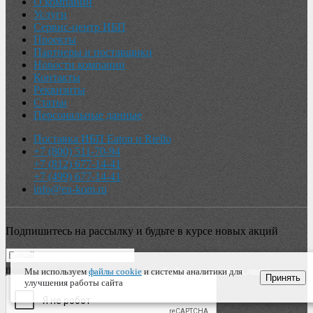
О компании
Услуги
Сервис-центр ИБП
Проекты
Партнеры и поставщики
Новости компании
Контакты
Реквизиты
Статьи
Персональные данные
Поставка ИБП Eaton и Riello
+7 (800) 511-70-94
+7 (812) 677-14-41
+7 (499) 677-14-41
info@en-kom.ru
Подпишитесь на рассылку и будьте в курсе новых акций
Мы используем
файлы cookie
и системы аналитики для
Подписываясь, Вы соглашаетесь с условиями
обработки персональных данных
Принять
улучшения работы сайта