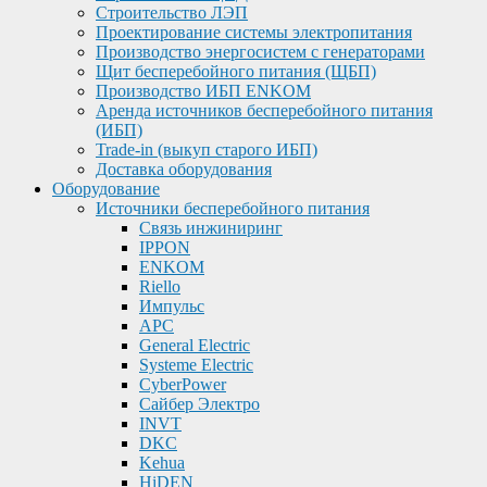
Строительство ЛЭП
Проектирование системы электропитания
Производство энергосистем с генераторами
Щит бесперебойного питания (ЩБП)
Производство ИБП ENKOМ
Аренда источников бесперебойного питания
(ИБП)
Trade-in (выкуп старого ИБП)
Доставка оборудования
Оборудование
Источники бесперебойного питания
Связь инжиниринг
IPPON
ENKOM
Riello
Импульс
APC
General Electric
Systeme Electric
CyberPower
Сайбер Электро
INVT
DKC
Kehua
HiDEN