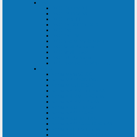
DKC
DKC TRIO MDB
DKC TRIO MDA
DKC Extra TT
DKC Trio XT/Trio XTG
DKC Trio TT
DKC Trio TM
DKC Solo MD/Solo MMB
DKC Small Rackmount
DKC Small Tower
DKC Info Rackmount Pro
DKC Info/Info LCD/Info PDU
Kehua
Kehua Myria 60-200
Kehua MR33 400-1600
Kehua MR33 30-600
Kehua KR-RM Li 1-3 кВА
Kehua KR-RM 10-40 кВА
Kehua KR-RM 1-3 кВА
Kehua KR33T 300-600
Kehua KR33T 10-40
Kehua KR33 300-1200
Kehua KR33 10-40 10-40 кВА
Kehua KR11T 6-10 кВА
Kehua KR11-J Plus 6-10 кВА