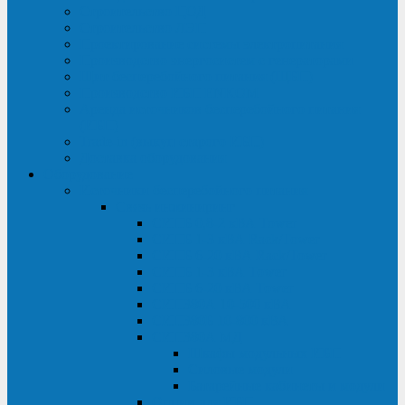
Строительство ЦОД
Строительство ЛЭП
Проектирование системы электропитания
Производство энергосистем с генераторами
Щит бесперебойного питания (ЩБП)
Производство ИБП ENKOМ
Аренда источников бесперебойного питания
(ИБП)
Trade-in (выкуп старого ИБП)
Доставка оборудования
Оборудование
Источники бесперебойного питания
Связь инжиниринг
СИПБ 0,8-2 кВА Tower
СИПБ 1-3 кВА Rack/Tower
СИПБ 6-20 кВА Rack/Tower
СИПБ 1-3 кВА Tower
СИПБ 6-20 кВА Tower
СИП380А 10-500 кВА
СИП380Б 10-800 кВА
СИП380А МД
Шкафы модульных ИБП
Силовые модули
Батарейные кабинеты и модули
Опции для ИБП