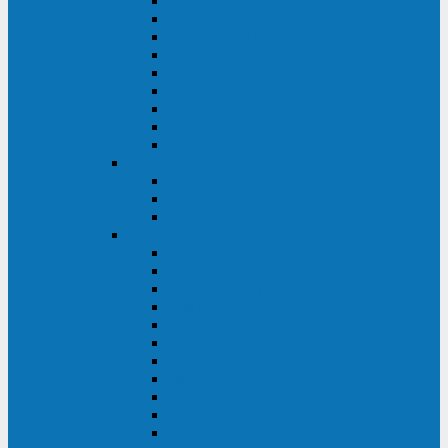
Master Industrial
Master HP
Master HP UL
Master HE
Master FC400
iPlug
iDialog
iDialog Rack
Sentinel Pro
Импульс
Импульс Фристайл
Импульс Боксер
Импульс Модуль
APC
Easy UPS 3S
Easy UPS 3M
Smart-UPS VT
Symmetra PX
Galaxy 3500
Galaxy 5500
Galaxy 7000
Smart-UPS On-Line
Back-UPS Pro
Smart-UPS
Symmetra