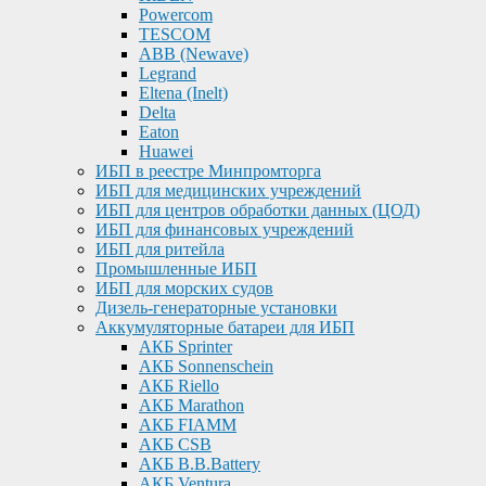
Powercom
TESCOM
ABB (Newave)
Legrand
Eltena (Inelt)
Delta
Eaton
Huawei
ИБП в реестре Минпромторга
ИБП для медицинских учреждений
ИБП для центров обработки данных (ЦОД)
ИБП для финансовых учреждений
ИБП для ритейла
Промышленные ИБП
ИБП для морских судов
Дизель-генераторные установки
Аккумуляторные батареи для ИБП
АКБ Sprinter
АКБ Sonnenschein
АКБ Riello
АКБ Marathon
АКБ FIAMM
АКБ CSB
АКБ B.B.Battery
АКБ Ventura