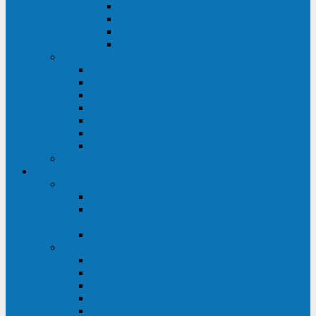
ABF
AB
HRL-W
HR / HRL
Опции для ИБП
Распределители питания (PDU)
Модули байпаса
Батарейные кабинеты
Монтажные комплекты
Карты управления и датчики контроля
Батарейные модули
Кабели и переходники
Запасные части, инструменты и принадлежности
Сервис-центр
АКБ
Обслуживание АКБ
Контрольно-тренировочный цикл
аккумуляторных батарей
Замена аккумуляторов в ИБП
ДГУ
Модернизация ДГУ
Мониторинг ДГУ
Испытание ДГУ под нагрузкой
Проектирование ДГУ
Поставка дизельных электростанций