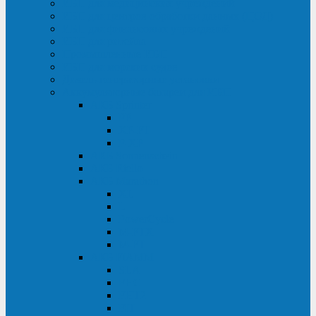
ИБП для медицинских учреждений
ИБП для центров обработки данных (ЦОД)
ИБП для финансовых учреждений
ИБП для ритейла
Промышленные ИБП
ИБП для морских судов
Дизель-генераторные установки
Аккумуляторные батареи для ИБП
АКБ Sprinter
PP
XP-FT
P-XP
АКБ Sonnenschein
АКБ Riello
АКБ Marathon
XL
L
PowerCycle
M-FTX
M-FT
АКБ FIAMM
SLA
FHC
FHT2
FIT