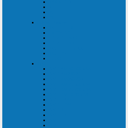
BRICs LCD
BU
BS
EXP
Сайбер Электро
ЭКСПЕРТ XL
ПАТРИОТ
ЛЕГИОН-3Ф-C
ЛЕГИОН-3Ф
ЭКСПЕРТ ПЛЮС
ЭКСПЕРТ
ПИЛОТ
INVT
INVT RM 40-500 кВА
INVT RM200/20
INVT RM060/20B
INVT RM 25-600 кВА
INVT RM 25-200 кВА
INVT RM 10-90 кВА
INVT HR33
INVT HT33
INVT BU
INVT HR11
INVT HT31
INVT HT11