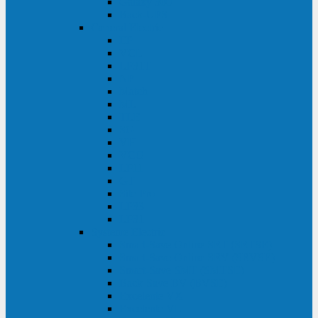
Galaxy 300
Back-UPS
General Electric
EP
VCL
LP31T
NP
Match
ML
TLE
SG
VH
VCO
LP11
GT
Site Pro
LP33
LP31
Systeme Electric
Smart-Save Online SRT (SRTSE)
Smart-Save Online SRV (SRVSE)
Smart-Save SMT (SMTSE)
Back-Save BV (BVSE)
Excelente VX
Excelente VL