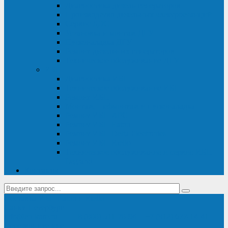
Диагностика дизель-генераторов
Производство дизельных электростанций
Сервис ДЭС
Установка и монтаж ДГУ
Пусконаладка ДГУ
Ремонт дизельных генераторов
Техническое обслуживание ДГУ
ИБП
Диагностика ИБП
Техническое обслуживание ИБП
Ремонт ИБП
Монтаж, шефмонтаж и пусконаладка
Ремонт ИБП APC
Ремонт ИБП Eaton
Ремонт ИБП Delta Electronics
Ремонт ИБП Riello
Техническое обслуживание и сервис ИБП
Legrand
Контакты
Поставка ИБП Eaton и Riello
Санкт-Петербург
info@en-kom.ru
8 (800) 511-70-94
+7 (812) 677-14-41
Перезвоните мне