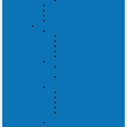
Monolith XM 120 - 200 кВА
ELTENA постоянного тока
Прочее оборудование ELTENA
Софт для ИБП ELTENA
Батарейные шкафы и блоки ELTENA
Delta
Delta ULTRON
Delta Ultron H (15 - 30 кВА)
Delta Ultron NT (20 - 500 кВА)
Delta Ultron HPH (20 - 200 кВА)
Delta Ultron EH (10 - 20 кВА)
Delta Ultron DPS (160 - 1200 кВА)
Delta MODULON
Delta Modulon NH Plus (20 - 120
кВА)
Delta Modulon DPH (20 - 600
кВА)
Delta AMPLON
Delta Amplon MX (1,1 - 3 кВА)
Delta Amplon GAIA (1 - 3 кВА)
Delta Amplon N Series (1 - 3 кВА)
Delta Amplon R Series (1 - 3 кВА)
Delta Amplon RT Series (1 - 20
кВА)
Delta AGILON