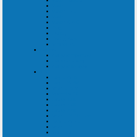
Master Industrial
Master HP
Master HP UL
Master HE
Master FC400
iPlug
iDialog
iDialog Rack
Sentinel Pro
Импульс
Импульс Фристайл
Импульс Боксер
Импульс Модуль
APC
Easy UPS 3S
Easy UPS 3M
Smart-UPS VT
Symmetra PX
Galaxy 3500
Galaxy 5500
Galaxy 7000
Smart-UPS On-Line
Back-UPS Pro
Smart-UPS
Symmetra