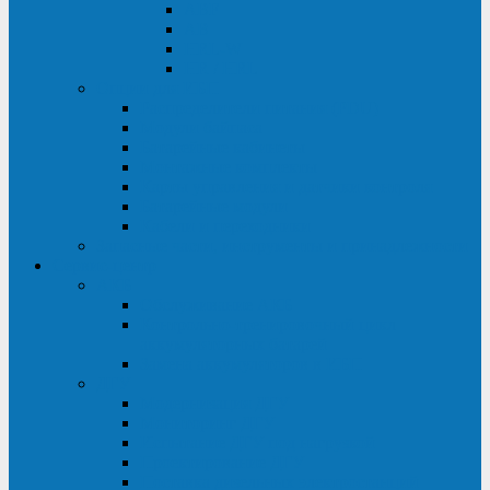
ABF
AB
HRL-W
HR / HRL
Опции для ИБП
Распределители питания (PDU)
Модули байпаса
Батарейные кабинеты
Монтажные комплекты
Карты управления и датчики контроля
Батарейные модули
Кабели и переходники
Запасные части, инструменты и принадлежности
Сервис-центр
АКБ
Обслуживание АКБ
Контрольно-тренировочный цикл
аккумуляторных батарей
Замена аккумуляторов в ИБП
ДГУ
Модернизация ДГУ
Мониторинг ДГУ
Испытание ДГУ под нагрузкой
Проектирование ДГУ
Поставка дизельных электростанций