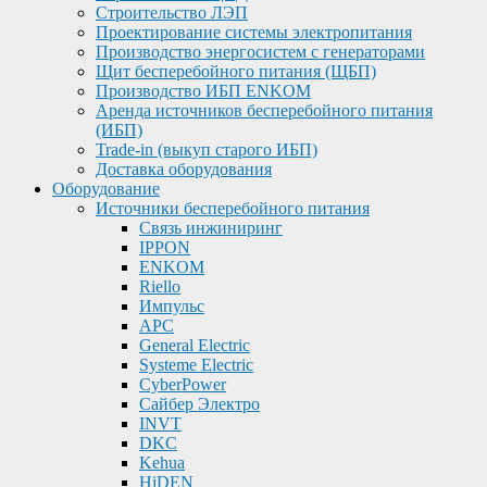
Строительство ЛЭП
Проектирование системы электропитания
Производство энергосистем с генераторами
Щит бесперебойного питания (ЩБП)
Производство ИБП ENKOМ
Аренда источников бесперебойного питания
(ИБП)
Trade-in (выкуп старого ИБП)
Доставка оборудования
Оборудование
Источники бесперебойного питания
Связь инжиниринг
IPPON
ENKOM
Riello
Импульс
APC
General Electric
Systeme Electric
CyberPower
Сайбер Электро
INVT
DKC
Kehua
HiDEN