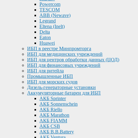
Powercom
TESCOM
ABB (Newave)
Legrand
Eltena (Inelt)
Delta
Eaton
Huawei
ИБП в реестре Минпромторга
ИБП для медицинских учреждений
ИБП для центров обработки данных (ЦОД)
ИБП для финансовых учреждений
ИБП для ритейла
Промышленные ИБП
ИБП для морских судов
Дизель-генераторные установки
Аккумуляторные батареи для ИБП
АКБ Sprinter
АКБ Sonnenschein
АКБ Riello
АКБ Marathon
АКБ FIAMM
АКБ CSB
АКБ B.B.Battery
АКБ Ventura