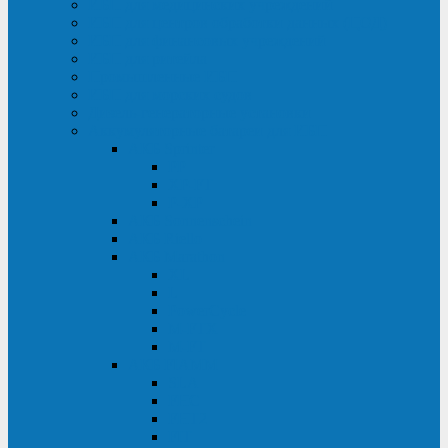
ИБП для медицинских учреждений
ИБП для центров обработки данных (ЦОД)
ИБП для финансовых учреждений
ИБП для ритейла
Промышленные ИБП
ИБП для морских судов
Дизель-генераторные установки
Аккумуляторные батареи для ИБП
АКБ Sprinter
PP
XP-FT
P-XP
АКБ Sonnenschein
АКБ Riello
АКБ Marathon
XL
L
PowerCycle
M-FTX
M-FT
АКБ FIAMM
SLA
FHC
FHT2
FIT