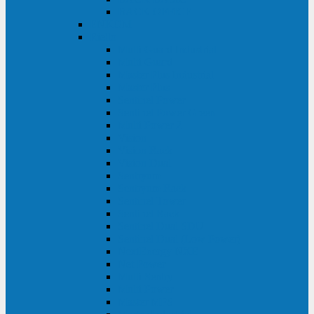
BACK OFFICE
ENKOM
Riello
Multi Guard Industrial
Multi Guard
Master Plus Industrial
Master Plus
Sentinel Power
Sentinel Power Green
Multi Power 2
Vision
Vision Rack
Vision Dual
Sentryum
Sentryum Rack
Sentinel Tower
Sentinel Rack
Sentinel Dual SDU
Sentinel Dual (Low Power)
NextEnergy NXE
Net Power
Multi Sentry
Multi Power
Master MPS