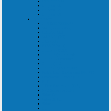
Excelente VM
Uniprom 3L
Uniprom 3M
Uniprom 3S
CyberPower
CPS (600-7500ВА)
SMP (350-750ВА)
HSTP3T (3:3)
SM/SMX (3:3)
OLS (3:1)
RT33 (3 фазы)
Online S (ECO)
Online S (Advanced)
Online S (Premium)
Online (OL)
Online (High-Density)
Professional Rackmount (PR RT)
Professional Tower (PR)
PLT
Office Rackmount (OR)
PFC Sinewave (CP)
Value Pro
Value SOHO
Value
UT