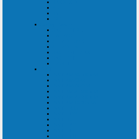
BRICs LCD
BU
BS
EXP
Сайбер Электро
ЭКСПЕРТ XL
ПАТРИОТ
ЛЕГИОН-3Ф-C
ЛЕГИОН-3Ф
ЭКСПЕРТ ПЛЮС
ЭКСПЕРТ
ПИЛОТ
INVT
INVT RM 40-500 кВА
INVT RM200/20
INVT RM060/20B
INVT RM 25-600 кВА
INVT RM 25-200 кВА
INVT RM 10-90 кВА
INVT HR33
INVT HT33
INVT BU
INVT HR11
INVT HT31
INVT HT11