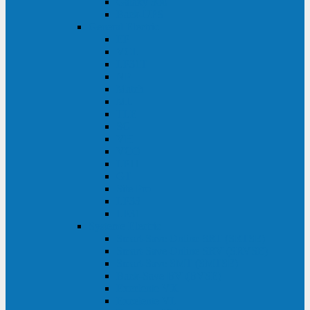
Galaxy 300
Back-UPS
General Electric
EP
VCL
LP31T
NP
Match
ML
TLE
SG
VH
VCO
LP11
GT
Site Pro
LP33
LP31
Systeme Electric
Smart-Save Online SRT (SRTSE)
Smart-Save Online SRV (SRVSE)
Smart-Save SMT (SMTSE)
Back-Save BV (BVSE)
Excelente VX
Excelente VL