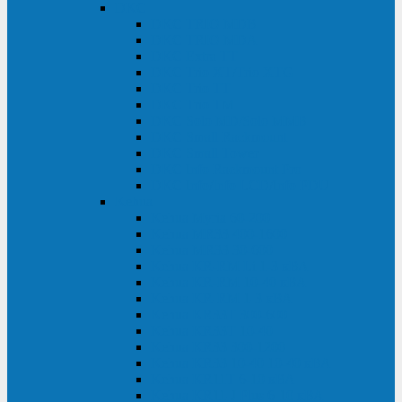
DKC
DKC TRIO MDB
DKC TRIO MDA
DKC Extra TT
DKC Trio XT/Trio XTG
DKC Trio TT
DKC Trio TM
DKC Solo MD/Solo MMB
DKC Small Rackmount
DKC Small Tower
DKC Info Rackmount Pro
DKC Info/Info LCD/Info PDU
Kehua
Kehua Myria 60-200
Kehua MR33 400-1600
Kehua MR33 30-600
Kehua KR-RM Li 1-3 кВА
Kehua KR-RM 10-40 кВА
Kehua KR-RM 1-3 кВА
Kehua KR33T 300-600
Kehua KR33T 10-40
Kehua KR33 300-1200
Kehua KR33 10-40 10-40 кВА
Kehua KR11T 6-10 кВА
Kehua KR11-J Plus 6-10 кВА