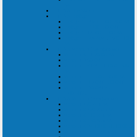
ВА
ELTENA One Station
ELTENA Intelligent
Intelligent II RM1U 500 - 800 ВА
Intelligent III 1100 - 3000RT
Intelligent LT2 500 - 1500 ВА
Intelligent II RM/RMLT 600 - 1000
ВА
ELTENA Monolith (однофазные)
Monolith K LT 20000 ВА
Monolith D 6000RT
Monolith E RT/RTLT 1000 - 3000
ВА
Monolith E LT 1000 - 3000 ВА
Monolith III 1500RT - 3000RT
Monolith III 6000RT2U,
10000RT2U
ELTENA Monolith (трехфазные)
Monolith F 20-40 кВА
Monolith XF 20-200 кВА
Monolith ХE 10-20 кВА
Monolith ХE 40-80 кВА
Monolith RTM 10000-31, 10000-33
Monolith XL 40 - 200 кВА