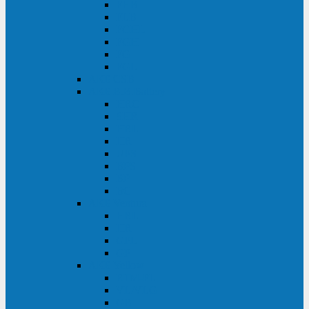
FHB
FLB
FGHL
FGH
FG
FGL
АКБ CSB
АКБ B.B.Battery
HRC
SHR
HRL
HR
UPS
BPS
BP
BC
АКБ Ventura
HRL
HR
GPL
GP
АКБ Yellow
RTM-PL
VL/VLG
GB