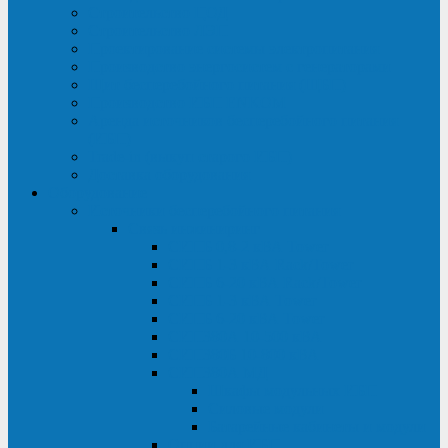
Строительство ЦОД
Строительство ЛЭП
Проектирование системы электропитания
Производство энергосистем с генераторами
Щит бесперебойного питания (ЩБП)
Производство ИБП ENKOМ
Аренда источников бесперебойного питания
(ИБП)
Trade-in (выкуп старого ИБП)
Доставка оборудования
Оборудование
Источники бесперебойного питания
Связь инжиниринг
СИПБ 0,8-2 кВА Tower
СИПБ 1-3 кВА Rack/Tower
СИПБ 6-20 кВА Rack/Tower
СИПБ 1-3 кВА Tower
СИПБ 6-20 кВА Tower
СИП380А 10-500 кВА
СИП380Б 10-800 кВА
СИП380А МД
Шкафы модульных ИБП
Силовые модули
Батарейные кабинеты и модули
Опции для ИБП