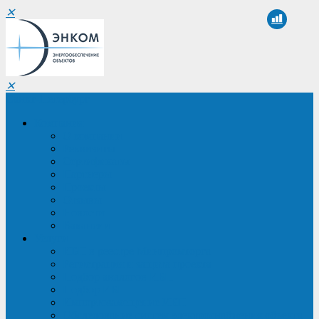
✕
✕
Санкт-Петербург
Компания
О компании
Реквизиты
Сертификаты
Партнеры
Проекты
Отзывы
Новости
Вакансии
Услуги
ИБП в реестре Минпромторга
Регистрация и защита проекта
Подбор аналогов ИБП
Подбор ИБП
Импортозамещение ИБП
Обследование систем электроснабжения объекта