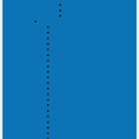
Контролеры и датчики
Батарейные модули
Монтажные комплекты
IPPON
GAME POWER PRO
INNOVA II T
INNOVA G2 L
INNOVA RT TOWER 3-1
SMART WINNER II
SMART WINNER II EURO
SMART WINNER II 1U
SMART POWER PRO II
SMART POWER PRO II EURO
INNOVA RT
INNOVA RT II
INNOVA RT 33 TOWER
INNOVA G2
INNOVA G2 EURO
BACK VERSO
BACK POWER PRO II
BACK POWER PRO II EURO
BACK COMFO PRO II
BACK BASIC EURO
BACK BASIC EURO S
BACK BASIC