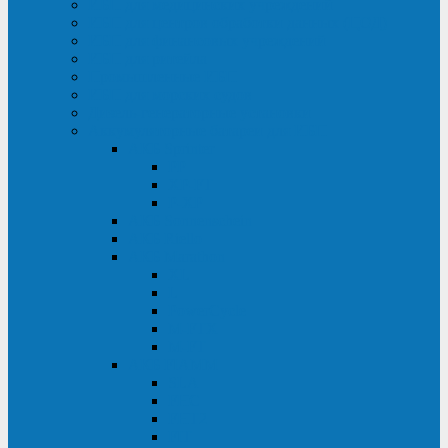
ИБП для медицинских учреждений
ИБП для центров обработки данных (ЦОД)
ИБП для финансовых учреждений
ИБП для ритейла
Промышленные ИБП
ИБП для морских судов
Дизель-генераторные установки
Аккумуляторные батареи для ИБП
АКБ Sprinter
PP
XP-FT
P-XP
АКБ Sonnenschein
АКБ Riello
АКБ Marathon
XL
L
PowerCycle
M-FTX
M-FT
АКБ FIAMM
SLA
FHC
FHT2
FIT