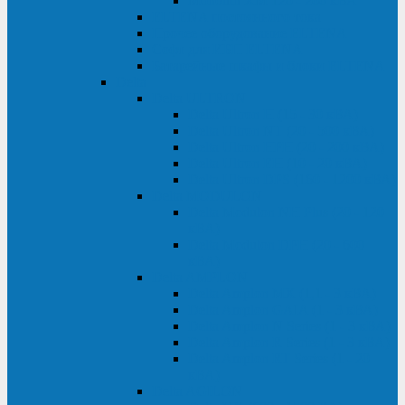
Monolith XM 120 - 200 кВА
ELTENA постоянного тока
Прочее оборудование ELTENA
Софт для ИБП ELTENA
Батарейные шкафы и блоки ELTENA
Delta
Delta ULTRON
Delta Ultron H (15 - 30 кВА)
Delta Ultron NT (20 - 500 кВА)
Delta Ultron HPH (20 - 200 кВА)
Delta Ultron EH (10 - 20 кВА)
Delta Ultron DPS (160 - 1200 кВА)
Delta MODULON
Delta Modulon NH Plus (20 - 120
кВА)
Delta Modulon DPH (20 - 600
кВА)
Delta AMPLON
Delta Amplon MX (1,1 - 3 кВА)
Delta Amplon GAIA (1 - 3 кВА)
Delta Amplon N Series (1 - 3 кВА)
Delta Amplon R Series (1 - 3 кВА)
Delta Amplon RT Series (1 - 20
кВА)
Delta AGILON