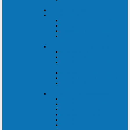
ВА
ELTENA One Station
ELTENA Intelligent
Intelligent II RM1U 500 - 800 ВА
Intelligent III 1100 - 3000RT
Intelligent LT2 500 - 1500 ВА
Intelligent II RM/RMLT 600 - 1000
ВА
ELTENA Monolith (однофазные)
Monolith K LT 20000 ВА
Monolith D 6000RT
Monolith E RT/RTLT 1000 - 3000
ВА
Monolith E LT 1000 - 3000 ВА
Monolith III 1500RT - 3000RT
Monolith III 6000RT2U,
10000RT2U
ELTENA Monolith (трехфазные)
Monolith F 20-40 кВА
Monolith XF 20-200 кВА
Monolith ХE 10-20 кВА
Monolith ХE 40-80 кВА
Monolith RTM 10000-31, 10000-33
Monolith XL 40 - 200 кВА