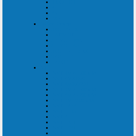
BRICs LCD
BU
BS
EXP
Сайбер Электро
ЭКСПЕРТ XL
ПАТРИОТ
ЛЕГИОН-3Ф-C
ЛЕГИОН-3Ф
ЭКСПЕРТ ПЛЮС
ЭКСПЕРТ
ПИЛОТ
INVT
INVT RM 40-500 кВА
INVT RM200/20
INVT RM060/20B
INVT RM 25-600 кВА
INVT RM 25-200 кВА
INVT RM 10-90 кВА
INVT HR33
INVT HT33
INVT BU
INVT HR11
INVT HT31
INVT HT11