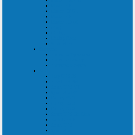
Master Industrial
Master HP
Master HP UL
Master HE
Master FC400
iPlug
iDialog
iDialog Rack
Sentinel Pro
Импульс
Импульс Фристайл
Импульс Боксер
Импульс Модуль
APC
Easy UPS 3S
Easy UPS 3M
Smart-UPS VT
Symmetra PX
Galaxy 3500
Galaxy 5500
Galaxy 7000
Smart-UPS On-Line
Back-UPS Pro
Smart-UPS
Symmetra