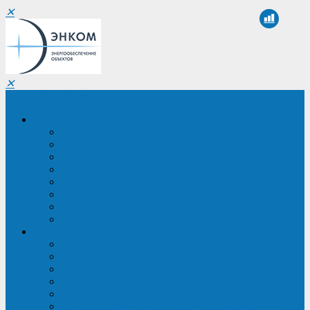
✕
✕
Санкт-Петербург
Компания
О компании
Реквизиты
Сертификаты
Партнеры
Проекты
Отзывы
Новости
Вакансии
Услуги
ИБП в реестре Минпромторга
Регистрация и защита проекта
Подбор аналогов ИБП
Подбор ИБП
Импортозамещение ИБП
Обследование систем электроснабжения объекта