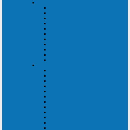
DKC
DKC TRIO MDB
DKC TRIO MDA
DKC Extra TT
DKC Trio XT/Trio XTG
DKC Trio TT
DKC Trio TM
DKC Solo MD/Solo MMB
DKC Small Rackmount
DKC Small Tower
DKC Info Rackmount Pro
DKC Info/Info LCD/Info PDU
Kehua
Kehua Myria 60-200
Kehua MR33 400-1600
Kehua MR33 30-600
Kehua KR-RM Li 1-3 кВА
Kehua KR-RM 10-40 кВА
Kehua KR-RM 1-3 кВА
Kehua KR33T 300-600
Kehua KR33T 10-40
Kehua KR33 300-1200
Kehua KR33 10-40 10-40 кВА
Kehua KR11T 6-10 кВА
Kehua KR11-J Plus 6-10 кВА