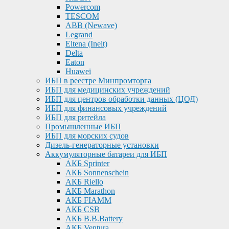
Powercom
TESCOM
ABB (Newave)
Legrand
Eltena (Inelt)
Delta
Eaton
Huawei
ИБП в реестре Минпромторга
ИБП для медицинских учреждений
ИБП для центров обработки данных (ЦОД)
ИБП для финансовых учреждений
ИБП для ритейла
Промышленные ИБП
ИБП для морских судов
Дизель-генераторные установки
Аккумуляторные батареи для ИБП
АКБ Sprinter
АКБ Sonnenschein
АКБ Riello
АКБ Marathon
АКБ FIAMM
АКБ CSB
АКБ B.B.Battery
АКБ Ventura