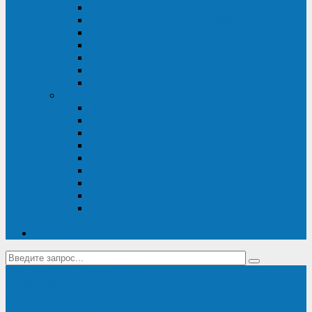
Диагностика дизель-генераторов
Производство дизельных электростанций
Сервис ДЭС
Установка и монтаж ДГУ
Пусконаладка ДГУ
Ремонт дизельных генераторов
Техническое обслуживание ДГУ
ИБП
Диагностика ИБП
Техническое обслуживание ИБП
Ремонт ИБП
Монтаж, шефмонтаж и пусконаладка
Ремонт ИБП APC
Ремонт ИБП Eaton
Ремонт ИБП Delta Electronics
Ремонт ИБП Riello
Техническое обслуживание и сервис ИБП
Legrand
Контакты
Поставка ИБП Eaton и Riello
Санкт-Петербург
info@en-kom.ru
8 (800) 511-70-94
+7 (812) 677-14-41
Перезвоните мне