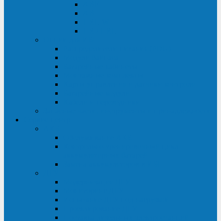
ABF
AB
HRL-W
HR / HRL
Опции для ИБП
Распределители питания (PDU)
Модули байпаса
Батарейные кабинеты
Монтажные комплекты
Карты управления и датчики контроля
Батарейные модули
Кабели и переходники
Запасные части, инструменты и принадлежности
Сервис-центр
АКБ
Обслуживание АКБ
Контрольно-тренировочный цикл
аккумуляторных батарей
Замена аккумуляторов в ИБП
ДГУ
Модернизация ДГУ
Мониторинг ДГУ
Испытание ДГУ под нагрузкой
Проектирование ДГУ
Поставка дизельных электростанций