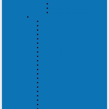
Контролеры и датчики
Батарейные модули
Монтажные комплекты
IPPON
GAME POWER PRO
INNOVA II T
INNOVA G2 L
INNOVA RT TOWER 3-1
SMART WINNER II
SMART WINNER II EURO
SMART WINNER II 1U
SMART POWER PRO II
SMART POWER PRO II EURO
INNOVA RT
INNOVA RT II
INNOVA RT 33 TOWER
INNOVA G2
INNOVA G2 EURO
BACK VERSO
BACK POWER PRO II
BACK POWER PRO II EURO
BACK COMFO PRO II
BACK BASIC EURO
BACK BASIC EURO S
BACK BASIC