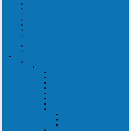
Строительство ЦОД
Строительство ЛЭП
Проектирование системы электропитания
Производство энергосистем с генераторами
Щит бесперебойного питания (ЩБП)
Производство ИБП ENKOМ
Аренда источников бесперебойного питания
(ИБП)
Trade-in (выкуп старого ИБП)
Доставка оборудования
Оборудование
Источники бесперебойного питания
Связь инжиниринг
СИПБ 0,8-2 кВА Tower
СИПБ 1-3 кВА Rack/Tower
СИПБ 6-20 кВА Rack/Tower
СИПБ 1-3 кВА Tower
СИПБ 6-20 кВА Tower
СИП380А 10-500 кВА
СИП380Б 10-800 кВА
СИП380А МД
Шкафы модульных ИБП
Силовые модули
Батарейные кабинеты и модули
Опции для ИБП