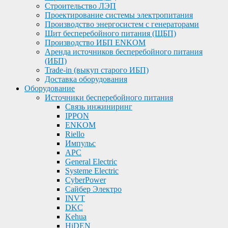
Строительство ЛЭП
Проектирование системы электропитания
Производство энергосистем с генераторами
Щит бесперебойного питания (ЩБП)
Производство ИБП ENKOМ
Аренда источников бесперебойного питания
(ИБП)
Trade-in (выкуп старого ИБП)
Доставка оборудования
Оборудование
Источники бесперебойного питания
Связь инжиниринг
IPPON
ENKOM
Riello
Импульс
APC
General Electric
Systeme Electric
CyberPower
Сайбер Электро
INVT
DKC
Kehua
HiDEN