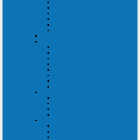
FHB
FLB
FGHL
FGH
FG
FGL
АКБ CSB
АКБ B.B.Battery
HRC
SHR
HRL
HR
UPS
BPS
BP
BC
АКБ Ventura
HRL
HR
GPL
GP
АКБ Yellow
RTM-PL
VL/VLG
GB