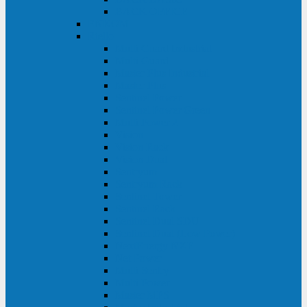
BACK OFFICE
ENKOM
Riello
Multi Guard Industrial
Multi Guard
Master Plus Industrial
Master Plus
Sentinel Power
Sentinel Power Green
Multi Power 2
Vision
Vision Rack
Vision Dual
Sentryum
Sentryum Rack
Sentinel Tower
Sentinel Rack
Sentinel Dual SDU
Sentinel Dual (Low Power)
NextEnergy NXE
Net Power
Multi Sentry
Multi Power
Master MPS