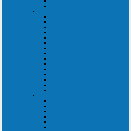
Galaxy 300
Back-UPS
General Electric
EP
VCL
LP31T
NP
Match
ML
TLE
SG
VH
VCO
LP11
GT
Site Pro
LP33
LP31
Systeme Electric
Smart-Save Online SRT (SRTSE)
Smart-Save Online SRV (SRVSE)
Smart-Save SMT (SMTSE)
Back-Save BV (BVSE)
Excelente VX
Excelente VL