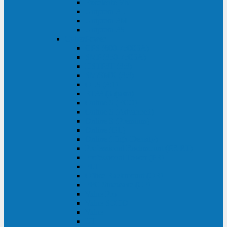
Excelente VM
Uniprom 3L
Uniprom 3M
Uniprom 3S
CyberPower
CPS (600-7500ВА)
SMP (350-750ВА)
HSTP3T (3:3)
SM/SMX (3:3)
OLS (3:1)
RT33 (3 фазы)
Online S (ECO)
Online S (Advanced)
Online S (Premium)
Online (OL)
Online (High-Density)
Professional Rackmount (PR RT)
Professional Tower (PR)
PLT
Office Rackmount (OR)
PFC Sinewave (CP)
Value Pro
Value SOHO
Value
UT