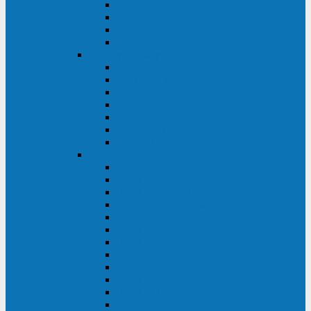
BRICs LCD
BU
BS
EXP
Сайбер Электро
ЭКСПЕРТ XL
ПАТРИОТ
ЛЕГИОН-3Ф-C
ЛЕГИОН-3Ф
ЭКСПЕРТ ПЛЮС
ЭКСПЕРТ
ПИЛОТ
INVT
INVT RM 40-500 кВА
INVT RM200/20
INVT RM060/20B
INVT RM 25-600 кВА
INVT RM 25-200 кВА
INVT RM 10-90 кВА
INVT HR33
INVT HT33
INVT BU
INVT HR11
INVT HT31
INVT HT11