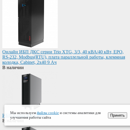
Онлайн ИБП ДКС серии Trio XTG, 3/3, 40 кВА/40 кВт, EPO,
RS-232, Modbus(RTU), плата параллельной работы, клеммная
колодка, Cabinet, 2x40 9 Ач
В наличии
Мы используем
файлы cookie
и системы аналитики для
ИБП Kehua KR3340S
Принять
улучшения работы сайта
В наличии