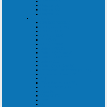
Excelente VM
Uniprom 3L
Uniprom 3M
Uniprom 3S
CyberPower
CPS (600-7500ВА)
SMP (350-750ВА)
HSTP3T (3:3)
SM/SMX (3:3)
OLS (3:1)
RT33 (3 фазы)
Online S (ECO)
Online S (Advanced)
Online S (Premium)
Online (OL)
Online (High-Density)
Professional Rackmount (PR RT)
Professional Tower (PR)
PLT
Office Rackmount (OR)
PFC Sinewave (CP)
Value Pro
Value SOHO
Value
UT