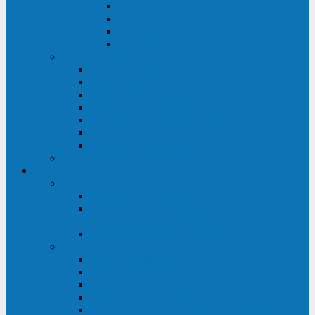
ABF
AB
HRL-W
HR / HRL
Опции для ИБП
Распределители питания (PDU)
Модули байпаса
Батарейные кабинеты
Монтажные комплекты
Карты управления и датчики контроля
Батарейные модули
Кабели и переходники
Запасные части, инструменты и принадлежности
Сервис-центр
АКБ
Обслуживание АКБ
Контрольно-тренировочный цикл
аккумуляторных батарей
Замена аккумуляторов в ИБП
ДГУ
Модернизация ДГУ
Мониторинг ДГУ
Испытание ДГУ под нагрузкой
Проектирование ДГУ
Поставка дизельных электростанций