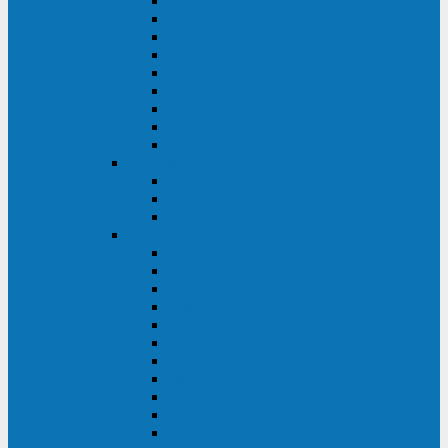
Master Industrial
Master HP
Master HP UL
Master HE
Master FC400
iPlug
iDialog
iDialog Rack
Sentinel Pro
Импульс
Импульс Фристайл
Импульс Боксер
Импульс Модуль
APC
Easy UPS 3S
Easy UPS 3M
Smart-UPS VT
Symmetra PX
Galaxy 3500
Galaxy 5500
Galaxy 7000
Smart-UPS On-Line
Back-UPS Pro
Smart-UPS
Symmetra