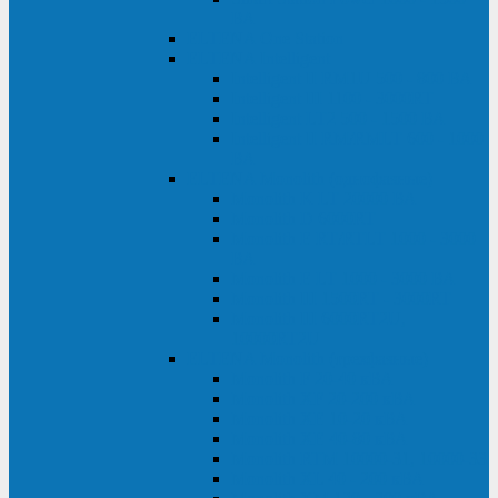
ВА
ELTENA One Station
ELTENA Intelligent
Intelligent II RM1U 500 - 800 ВА
Intelligent III 1100 - 3000RT
Intelligent LT2 500 - 1500 ВА
Intelligent II RM/RMLT 600 - 1000
ВА
ELTENA Monolith (однофазные)
Monolith K LT 20000 ВА
Monolith D 6000RT
Monolith E RT/RTLT 1000 - 3000
ВА
Monolith E LT 1000 - 3000 ВА
Monolith III 1500RT - 3000RT
Monolith III 6000RT2U,
10000RT2U
ELTENA Monolith (трехфазные)
Monolith F 20-40 кВА
Monolith XF 20-200 кВА
Monolith ХE 10-20 кВА
Monolith ХE 40-80 кВА
Monolith RTM 10000-31, 10000-33
Monolith XL 40 - 200 кВА