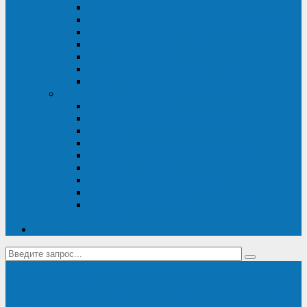
Диагностика дизель-генераторов
Производство дизельных электростанций
Сервис ДЭС
Установка и монтаж ДГУ
Пусконаладка ДГУ
Ремонт дизельных генераторов
Техническое обслуживание ДГУ
ИБП
Диагностика ИБП
Техническое обслуживание ИБП
Ремонт ИБП
Монтаж, шефмонтаж и пусконаладка
Ремонт ИБП APC
Ремонт ИБП Eaton
Ремонт ИБП Delta Electronics
Ремонт ИБП Riello
Техническое обслуживание и сервис ИБП
Legrand
Контакты
Поставка ИБП Eaton и Riello
Санкт-Петербург
info@en-kom.ru
8 (800) 511-70-94
+7 (812) 677-14-41
Перезвоните мне