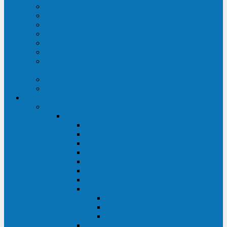
Строительство ЦОД
Строительство ЛЭП
Проектирование системы электропитания
Производство энергосистем с генераторами
Щит бесперебойного питания (ЩБП)
Производство ИБП ENKOМ
Аренда источников бесперебойного питания
(ИБП)
Trade-in (выкуп старого ИБП)
Доставка оборудования
Оборудование
Источники бесперебойного питания
Связь инжиниринг
СИПБ 0,8-2 кВА Tower
СИПБ 1-3 кВА Rack/Tower
СИПБ 6-20 кВА Rack/Tower
СИПБ 1-3 кВА Tower
СИПБ 6-20 кВА Tower
СИП380А 10-500 кВА
СИП380Б 10-800 кВА
СИП380А МД
Шкафы модульных ИБП
Силовые модули
Батарейные кабинеты и модули
Опции для ИБП