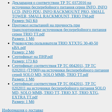
Декларация о соответствии ТР ТС 0372016 на
источники бесперебойного питания серии INFO, INFO
LCD, INFO PDU, INFO RACKMOUNT PRO, SMALL
TOWER, SMALL RACKMOUNT, TRIO TM.pdf
Размер: 943 Кб
Протокол испытаний на прочность при
транспортировке источников бесперебойного питания
серии TRIO TT.pdf
Размер: 1 Мб
Руководство пользователя TRIO XTXTG 30-40-50
кВА.pdf
Размер: 2 Мб
Сертификат на ПНР.pdf
Размер: 173 Кб
Сертификат соответствия ТР ТС 0042011, ТР ТС
0202011 (ТУ069) на источники бесперебойного питания
серий SOLO MD, SOLO MMB, TRIO TT.pdf
Размер: 1 Мб
Сертификат соответствия ТР ТС 0042011, ТР ТС
0202011 на источники бесперебойного питания SOLO
MD, SOLO MMB, TRIO TT, TRIO XT, TRIO XTG,
EXTRA TT.pdf
Размер: 1 Мб
Информация о доставке