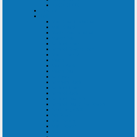
BACK OFFICE
ENKOM
Riello
Multi Guard Industrial
Multi Guard
Master Plus Industrial
Master Plus
Sentinel Power
Sentinel Power Green
Multi Power 2
Vision
Vision Rack
Vision Dual
Sentryum
Sentryum Rack
Sentinel Tower
Sentinel Rack
Sentinel Dual SDU
Sentinel Dual (Low Power)
NextEnergy NXE
Net Power
Multi Sentry
Multi Power
Master MPS