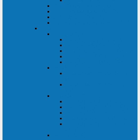
Monolith XM 120 - 200 кВА
ELTENA постоянного тока
Прочее оборудование ELTENA
Софт для ИБП ELTENA
Батарейные шкафы и блоки ELTENA
Delta
Delta ULTRON
Delta Ultron H (15 - 30 кВА)
Delta Ultron NT (20 - 500 кВА)
Delta Ultron HPH (20 - 200 кВА)
Delta Ultron EH (10 - 20 кВА)
Delta Ultron DPS (160 - 1200 кВА)
Delta MODULON
Delta Modulon NH Plus (20 - 120
кВА)
Delta Modulon DPH (20 - 600
кВА)
Delta AMPLON
Delta Amplon MX (1,1 - 3 кВА)
Delta Amplon GAIA (1 - 3 кВА)
Delta Amplon N Series (1 - 3 кВА)
Delta Amplon R Series (1 - 3 кВА)
Delta Amplon RT Series (1 - 20
кВА)
Delta AGILON