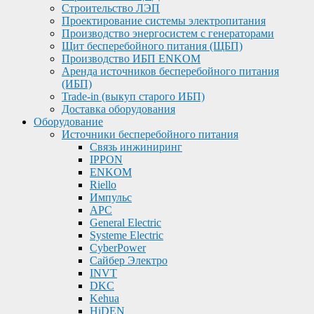
Строительство ЛЭП
Проектирование системы электропитания
Производство энергосистем с генераторами
Щит бесперебойного питания (ЩБП)
Производство ИБП ENKOМ
Аренда источников бесперебойного питания
(ИБП)
Trade-in (выкуп старого ИБП)
Доставка оборудования
Оборудование
Источники бесперебойного питания
Связь инжиниринг
IPPON
ENKOM
Riello
Импульс
APC
General Electric
Systeme Electric
CyberPower
Сайбер Электро
INVT
DKC
Kehua
HiDEN