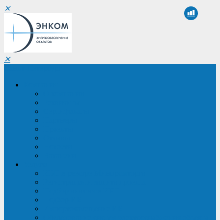
✕
✕
Санкт-Петербург
Компания
О компании
Реквизиты
Сертификаты
Партнеры
Проекты
Отзывы
Новости
Вакансии
Услуги
ИБП в реестре Минпромторга
Регистрация и защита проекта
Подбор аналогов ИБП
Подбор ИБП
Импортозамещение ИБП
Обследование систем электроснабжения объекта