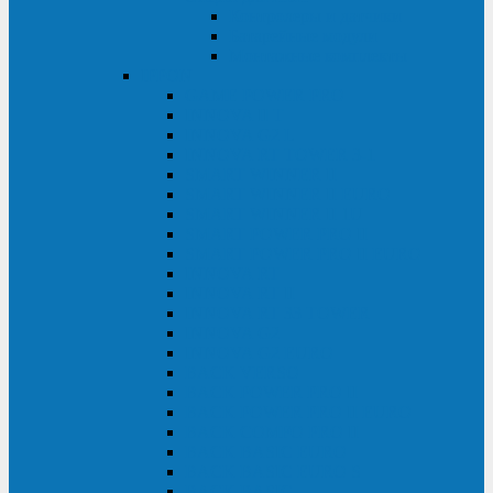
Контролеры и датчики
Батарейные модули
Монтажные комплекты
IPPON
GAME POWER PRO
INNOVA II T
INNOVA G2 L
INNOVA RT TOWER 3-1
SMART WINNER II
SMART WINNER II EURO
SMART WINNER II 1U
SMART POWER PRO II
SMART POWER PRO II EURO
INNOVA RT
INNOVA RT II
INNOVA RT 33 TOWER
INNOVA G2
INNOVA G2 EURO
BACK VERSO
BACK POWER PRO II
BACK POWER PRO II EURO
BACK COMFO PRO II
BACK BASIC EURO
BACK BASIC EURO S
BACK BASIC