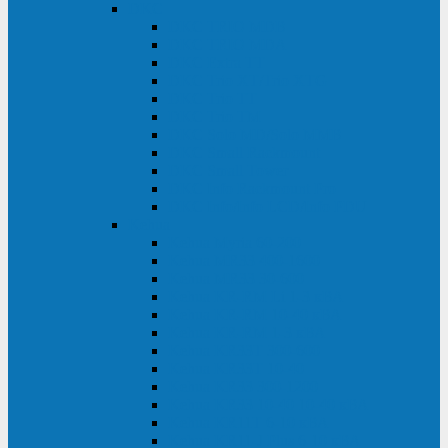
DKC
DKC TRIO MDB
DKC TRIO MDA
DKC Extra TT
DKC Trio XT/Trio XTG
DKC Trio TT
DKC Trio TM
DKC Solo MD/Solo MMB
DKC Small Rackmount
DKC Small Tower
DKC Info Rackmount Pro
DKC Info/Info LCD/Info PDU
Kehua
Kehua Myria 60-200
Kehua MR33 400-1600
Kehua MR33 30-600
Kehua KR-RM Li 1-3 кВА
Kehua KR-RM 10-40 кВА
Kehua KR-RM 1-3 кВА
Kehua KR33T 300-600
Kehua KR33T 10-40
Kehua KR33 300-1200
Kehua KR33 10-40 10-40 кВА
Kehua KR11T 6-10 кВА
Kehua KR11-J Plus 6-10 кВА