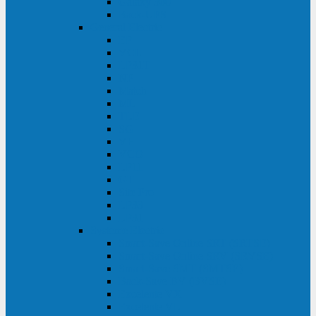
Galaxy 300
Back-UPS
General Electric
EP
VCL
LP31T
NP
Match
ML
TLE
SG
VH
VCO
LP11
GT
Site Pro
LP33
LP31
Systeme Electric
Smart-Save Online SRT (SRTSE)
Smart-Save Online SRV (SRVSE)
Smart-Save SMT (SMTSE)
Back-Save BV (BVSE)
Excelente VX
Excelente VL