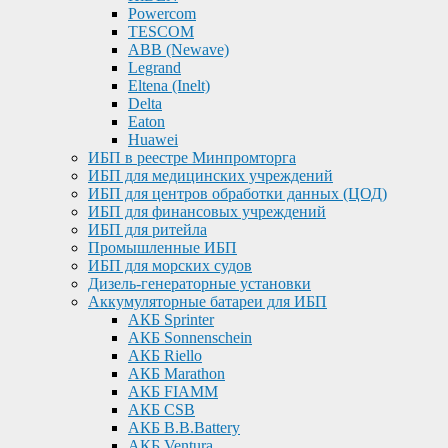
Powercom
TESCOM
ABB (Newave)
Legrand
Eltena (Inelt)
Delta
Eaton
Huawei
ИБП в реестре Минпромторга
ИБП для медицинских учреждений
ИБП для центров обработки данных (ЦОД)
ИБП для финансовых учреждений
ИБП для ритейла
Промышленные ИБП
ИБП для морских судов
Дизель-генераторные установки
Аккумуляторные батареи для ИБП
АКБ Sprinter
АКБ Sonnenschein
АКБ Riello
АКБ Marathon
АКБ FIAMM
АКБ CSB
АКБ B.B.Battery
АКБ Ventura