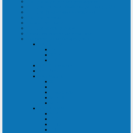
ИБП для медицинских учреждений
ИБП для центров обработки данных (ЦОД)
ИБП для финансовых учреждений
ИБП для ритейла
Промышленные ИБП
ИБП для морских судов
Дизель-генераторные установки
Аккумуляторные батареи для ИБП
АКБ Sprinter
PP
XP-FT
P-XP
АКБ Sonnenschein
АКБ Riello
АКБ Marathon
XL
L
PowerCycle
M-FTX
M-FT
АКБ FIAMM
SLA
FHC
FHT2
FIT