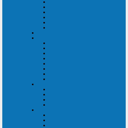
FHB
FLB
FGHL
FGH
FG
FGL
АКБ CSB
АКБ B.B.Battery
HRC
SHR
HRL
HR
UPS
BPS
BP
BC
АКБ Ventura
HRL
HR
GPL
GP
АКБ Yellow
RTM-PL
VL/VLG
GB