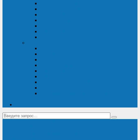
Диагностика дизель-генераторов
Производство дизельных электростанций
Сервис ДЭС
Установка и монтаж ДГУ
Пусконаладка ДГУ
Ремонт дизельных генераторов
Техническое обслуживание ДГУ
ИБП
Диагностика ИБП
Техническое обслуживание ИБП
Ремонт ИБП
Монтаж, шефмонтаж и пусконаладка
Ремонт ИБП APC
Ремонт ИБП Eaton
Ремонт ИБП Delta Electronics
Ремонт ИБП Riello
Техническое обслуживание и сервис ИБП
Legrand
Контакты
Поставка ИБП Eaton и Riello
Санкт-Петербург
info@en-kom.ru
8 (800) 511-70-94
+7 (812) 677-14-41
Перезвоните мне