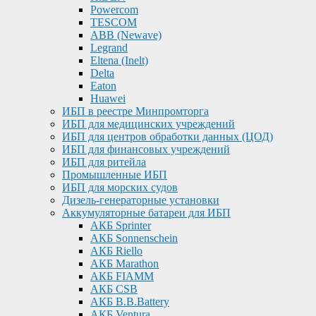
Powercom
TESCOM
ABB (Newave)
Legrand
Eltena (Inelt)
Delta
Eaton
Huawei
ИБП в реестре Минпромторга
ИБП для медицинских учреждений
ИБП для центров обработки данных (ЦОД)
ИБП для финансовых учреждений
ИБП для ритейла
Промышленные ИБП
ИБП для морских судов
Дизель-генераторные установки
Аккумуляторные батареи для ИБП
АКБ Sprinter
АКБ Sonnenschein
АКБ Riello
АКБ Marathon
АКБ FIAMM
АКБ CSB
АКБ B.B.Battery
АКБ Ventura