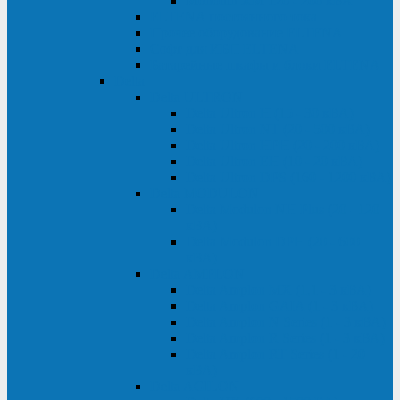
Monolith XM 120 - 200 кВА
ELTENA постоянного тока
Прочее оборудование ELTENA
Софт для ИБП ELTENA
Батарейные шкафы и блоки ELTENA
Delta
Delta ULTRON
Delta Ultron H (15 - 30 кВА)
Delta Ultron NT (20 - 500 кВА)
Delta Ultron HPH (20 - 200 кВА)
Delta Ultron EH (10 - 20 кВА)
Delta Ultron DPS (160 - 1200 кВА)
Delta MODULON
Delta Modulon NH Plus (20 - 120
кВА)
Delta Modulon DPH (20 - 600
кВА)
Delta AMPLON
Delta Amplon MX (1,1 - 3 кВА)
Delta Amplon GAIA (1 - 3 кВА)
Delta Amplon N Series (1 - 3 кВА)
Delta Amplon R Series (1 - 3 кВА)
Delta Amplon RT Series (1 - 20
кВА)
Delta AGILON