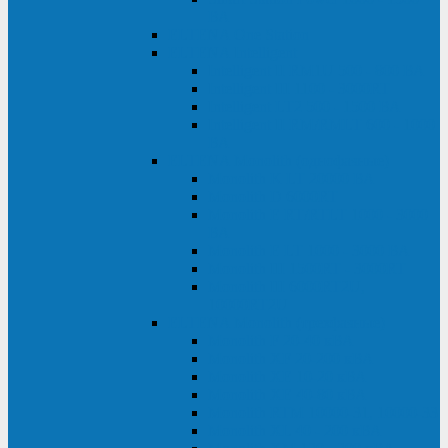
ВА
ELTENA One Station
ELTENA Intelligent
Intelligent II RM1U 500 - 800 ВА
Intelligent III 1100 - 3000RT
Intelligent LT2 500 - 1500 ВА
Intelligent II RM/RMLT 600 - 1000
ВА
ELTENA Monolith (однофазные)
Monolith K LT 20000 ВА
Monolith D 6000RT
Monolith E RT/RTLT 1000 - 3000
ВА
Monolith E LT 1000 - 3000 ВА
Monolith III 1500RT - 3000RT
Monolith III 6000RT2U,
10000RT2U
ELTENA Monolith (трехфазные)
Monolith F 20-40 кВА
Monolith XF 20-200 кВА
Monolith ХE 10-20 кВА
Monolith ХE 40-80 кВА
Monolith RTM 10000-31, 10000-33
Monolith XL 40 - 200 кВА