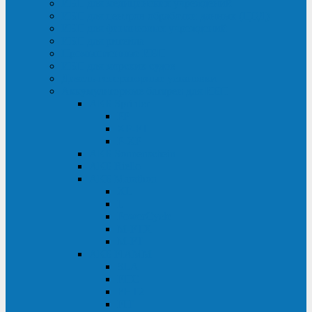
ИБП для медицинских учреждений
ИБП для центров обработки данных (ЦОД)
ИБП для финансовых учреждений
ИБП для ритейла
Промышленные ИБП
ИБП для морских судов
Дизель-генераторные установки
Аккумуляторные батареи для ИБП
АКБ Sprinter
PP
XP-FT
P-XP
АКБ Sonnenschein
АКБ Riello
АКБ Marathon
XL
L
PowerCycle
M-FTX
M-FT
АКБ FIAMM
SLA
FHC
FHT2
FIT