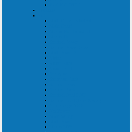
BACK OFFICE
ENKOM
Riello
Multi Guard Industrial
Multi Guard
Master Plus Industrial
Master Plus
Sentinel Power
Sentinel Power Green
Multi Power 2
Vision
Vision Rack
Vision Dual
Sentryum
Sentryum Rack
Sentinel Tower
Sentinel Rack
Sentinel Dual SDU
Sentinel Dual (Low Power)
NextEnergy NXE
Net Power
Multi Sentry
Multi Power
Master MPS