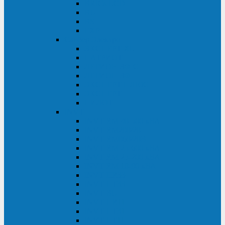
BRICs LCD
BU
BS
EXP
Сайбер Электро
ЭКСПЕРТ XL
ПАТРИОТ
ЛЕГИОН-3Ф-C
ЛЕГИОН-3Ф
ЭКСПЕРТ ПЛЮС
ЭКСПЕРТ
ПИЛОТ
INVT
INVT RM 40-500 кВА
INVT RM200/20
INVT RM060/20B
INVT RM 25-600 кВА
INVT RM 25-200 кВА
INVT RM 10-90 кВА
INVT HR33
INVT HT33
INVT BU
INVT HR11
INVT HT31
INVT HT11