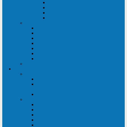
ABF
AB
HRL-W
HR / HRL
Опции для ИБП
Распределители питания (PDU)
Модули байпаса
Батарейные кабинеты
Монтажные комплекты
Карты управления и датчики контроля
Батарейные модули
Кабели и переходники
Запасные части, инструменты и принадлежности
Сервис-центр
АКБ
Обслуживание АКБ
Контрольно-тренировочный цикл
аккумуляторных батарей
Замена аккумуляторов в ИБП
ДГУ
Модернизация ДГУ
Мониторинг ДГУ
Испытание ДГУ под нагрузкой
Проектирование ДГУ
Поставка дизельных электростанций