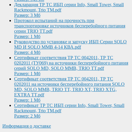
Декларация ТР ТС ИБП серии Info, Small Tower, Small
Rackmount, Trio TM.pdf
Размер: 3 Мб
Протокол испытаний на прочность при
транспортировке источников бесперебойного питания
серии TRIO TT.pdf
Размер: 1 Мб
Руководство по установке и запуску ИБП Серии SOLO
MD И SOLO MMB 4-14 КВА.pdf
Размер: 4 Мб
Сертификат соответствия ТР ТС 0042011, ТР ТС
0202011 (ТУ069) на источники бесперебойного питания
серий SOLO MD, SOLO MMB, TRIO TT.pdf
Размер: 1 Мб
Сертификат соответствия ТР ТС 0042011, ТР ТС
0202011 на источники бесперебойного питания SOLO
MD, SOLO MMB, TRIO TT, TRIO XT, TRIO XTG,
EXTRA TT.pdf
Размер: 1 Мб
Сертификат ТР ТС ИБП серии Info, Small Tower, Small
Rackmount, Trio TM.pdf
Размер: 2 Мб
Информация о доставке