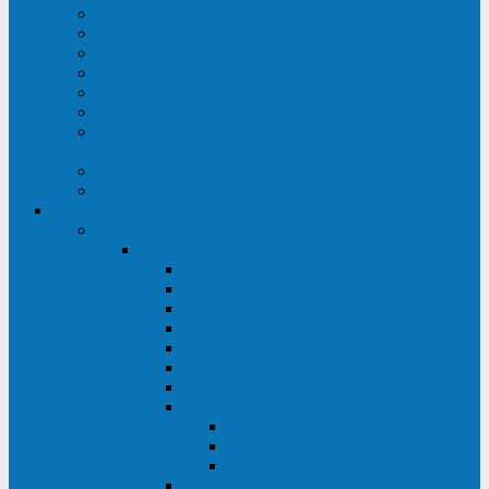
Строительство ЦОД
Строительство ЛЭП
Проектирование системы электропитания
Производство энергосистем с генераторами
Щит бесперебойного питания (ЩБП)
Производство ИБП ENKOМ
Аренда источников бесперебойного питания
(ИБП)
Trade-in (выкуп старого ИБП)
Доставка оборудования
Оборудование
Источники бесперебойного питания
Связь инжиниринг
СИПБ 0,8-2 кВА Tower
СИПБ 1-3 кВА Rack/Tower
СИПБ 6-20 кВА Rack/Tower
СИПБ 1-3 кВА Tower
СИПБ 6-20 кВА Tower
СИП380А 10-500 кВА
СИП380Б 10-800 кВА
СИП380А МД
Шкафы модульных ИБП
Силовые модули
Батарейные кабинеты и модули
Опции для ИБП