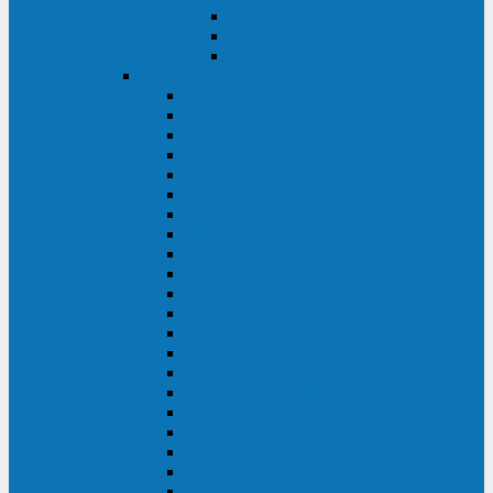
Контролеры и датчики
Батарейные модули
Монтажные комплекты
IPPON
GAME POWER PRO
INNOVA II T
INNOVA G2 L
INNOVA RT TOWER 3-1
SMART WINNER II
SMART WINNER II EURO
SMART WINNER II 1U
SMART POWER PRO II
SMART POWER PRO II EURO
INNOVA RT
INNOVA RT II
INNOVA RT 33 TOWER
INNOVA G2
INNOVA G2 EURO
BACK VERSO
BACK POWER PRO II
BACK POWER PRO II EURO
BACK COMFO PRO II
BACK BASIC EURO
BACK BASIC EURO S
BACK BASIC