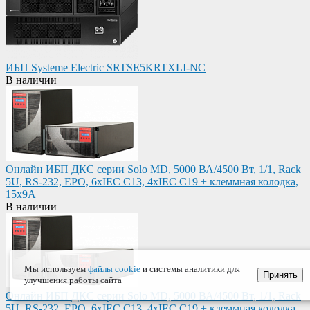
ИБП Systeme Electric SRTSE5KRTXLI-NC
В наличии
Онлайн ИБП ДКС серии Solo MD, 5000 ВА/4500 Вт, 1/1, Rack
5U, RS-232, EPO, 6xIEC C13, 4xIEC C19 + клеммная колодка,
15x9А
В наличии
Мы используем
файлы cookie
и системы аналитики для
Принять
улучшения работы сайта
Онлайн ИБП ДКС серии Solo MD, 5000 ВА/4500 Вт, 1/1, Rack
5U, RS-232, EPO, 6xIEC C13, 4xIEC C19 + клеммная колодка,