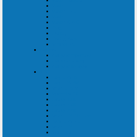
Master Industrial
Master HP
Master HP UL
Master HE
Master FC400
iPlug
iDialog
iDialog Rack
Sentinel Pro
Импульс
Импульс Фристайл
Импульс Боксер
Импульс Модуль
APC
Easy UPS 3S
Easy UPS 3M
Smart-UPS VT
Symmetra PX
Galaxy 3500
Galaxy 5500
Galaxy 7000
Smart-UPS On-Line
Back-UPS Pro
Smart-UPS
Symmetra