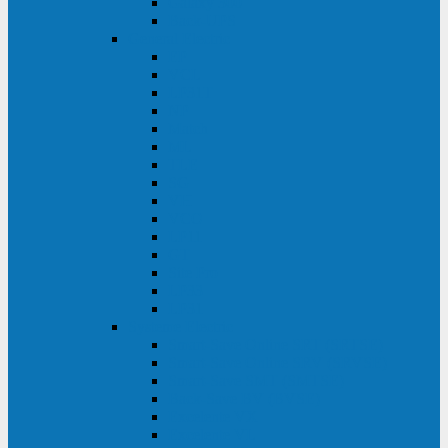
Galaxy 300
Back-UPS
General Electric
EP
VCL
LP31T
NP
Match
ML
TLE
SG
VH
VCO
LP11
GT
Site Pro
LP33
LP31
Systeme Electric
Smart-Save Online SRT (SRTSE)
Smart-Save Online SRV (SRVSE)
Smart-Save SMT (SMTSE)
Back-Save BV (BVSE)
Excelente VX
Excelente VL