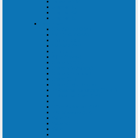
Excelente VM
Uniprom 3L
Uniprom 3M
Uniprom 3S
CyberPower
CPS (600-7500ВА)
SMP (350-750ВА)
HSTP3T (3:3)
SM/SMX (3:3)
OLS (3:1)
RT33 (3 фазы)
Online S (ECO)
Online S (Advanced)
Online S (Premium)
Online (OL)
Online (High-Density)
Professional Rackmount (PR RT)
Professional Tower (PR)
PLT
Office Rackmount (OR)
PFC Sinewave (CP)
Value Pro
Value SOHO
Value
UT