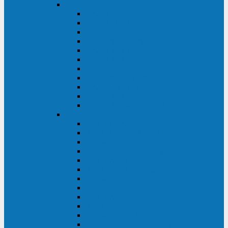
DKC
DKC TRIO MDB
DKC TRIO MDA
DKC Extra TT
DKC Trio XT/Trio XTG
DKC Trio TT
DKC Trio TM
DKC Solo MD/Solo MMB
DKC Small Rackmount
DKC Small Tower
DKC Info Rackmount Pro
DKC Info/Info LCD/Info PDU
Kehua
Kehua Myria 60-200
Kehua MR33 400-1600
Kehua MR33 30-600
Kehua KR-RM Li 1-3 кВА
Kehua KR-RM 10-40 кВА
Kehua KR-RM 1-3 кВА
Kehua KR33T 300-600
Kehua KR33T 10-40
Kehua KR33 300-1200
Kehua KR33 10-40 10-40 кВА
Kehua KR11T 6-10 кВА
Kehua KR11-J Plus 6-10 кВА