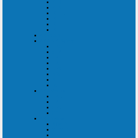
FHB
FLB
FGHL
FGH
FG
FGL
АКБ CSB
АКБ B.B.Battery
HRC
SHR
HRL
HR
UPS
BPS
BP
BC
АКБ Ventura
HRL
HR
GPL
GP
АКБ Yellow
RTM-PL
VL/VLG
GB