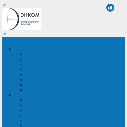
✕
✕
Санкт-Петербург
Компания
О компании
Реквизиты
Сертификаты
Партнеры
Проекты
Отзывы
Новости
Вакансии
Услуги
ИБП в реестре Минпромторга
Регистрация и защита проекта
Подбор аналогов ИБП
Подбор ИБП
Импортозамещение ИБП
Обследование систем электроснабжения объекта