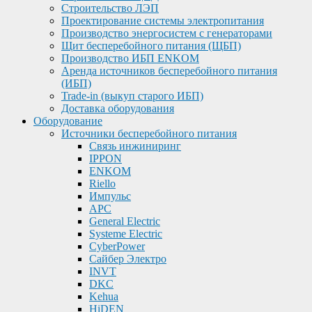
Строительство ЛЭП
Проектирование системы электропитания
Производство энергосистем с генераторами
Щит бесперебойного питания (ЩБП)
Производство ИБП ENKOМ
Аренда источников бесперебойного питания
(ИБП)
Trade-in (выкуп старого ИБП)
Доставка оборудования
Оборудование
Источники бесперебойного питания
Связь инжиниринг
IPPON
ENKOM
Riello
Импульс
APC
General Electric
Systeme Electric
CyberPower
Сайбер Электро
INVT
DKC
Kehua
HiDEN