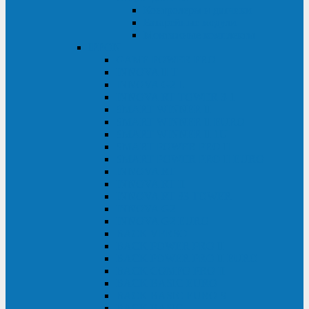
Контролеры и датчики
Батарейные модули
Монтажные комплекты
IPPON
GAME POWER PRO
INNOVA II T
INNOVA G2 L
INNOVA RT TOWER 3-1
SMART WINNER II
SMART WINNER II EURO
SMART WINNER II 1U
SMART POWER PRO II
SMART POWER PRO II EURO
INNOVA RT
INNOVA RT II
INNOVA RT 33 TOWER
INNOVA G2
INNOVA G2 EURO
BACK VERSO
BACK POWER PRO II
BACK POWER PRO II EURO
BACK COMFO PRO II
BACK BASIC EURO
BACK BASIC EURO S
BACK BASIC