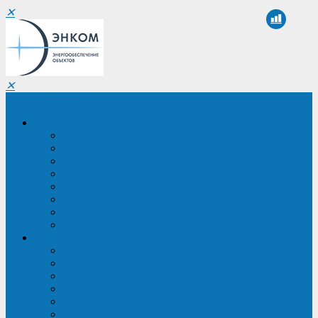
✕
✕
Санкт-Петербург
Компания
О компании
Реквизиты
Сертификаты
Партнеры
Проекты
Отзывы
Новости
Вакансии
Услуги
ИБП в реестре Минпромторга
Регистрация и защита проекта
Подбор аналогов ИБП
Подбор ИБП
Импортозамещение ИБП
Обследование систем электроснабжения объекта