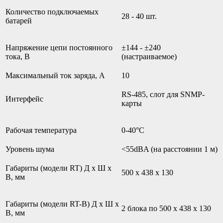
Количество подключаемых
28 - 40 шт.
батарей
Напряжение цепи постоянного
±144 - ±240
тока, В
(настраиваемое)
Максимальный ток заряда, А
10
RS-485, слот для SNMP-
Интерфейс
карты
Рабочая температура
0-40°С
Уровень шума
<55dBA (на расстоянии 1 м)
Габариты (модели RT) Д х Ш х
500 х 438 х 130
В, мм
Габариты (модели RT-B) Д х Ш х
2 блока по 500 х 438 х 130
В, мм