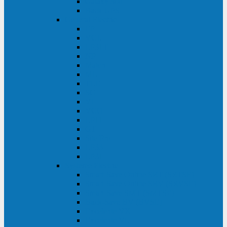
Galaxy 300
Back-UPS
General Electric
EP
VCL
LP31T
NP
Match
ML
TLE
SG
VH
VCO
LP11
GT
Site Pro
LP33
LP31
Systeme Electric
Smart-Save Online SRT (SRTSE)
Smart-Save Online SRV (SRVSE)
Smart-Save SMT (SMTSE)
Back-Save BV (BVSE)
Excelente VX
Excelente VL