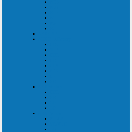
FHB
FLB
FGHL
FGH
FG
FGL
АКБ CSB
АКБ B.B.Battery
HRC
SHR
HRL
HR
UPS
BPS
BP
BC
АКБ Ventura
HRL
HR
GPL
GP
АКБ Yellow
RTM-PL
VL/VLG
GB