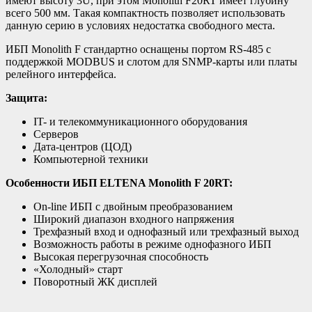
имеют высоту 3U, при этом Мonolith F20RT имеет глубину
всего 500 мм. Такая компактность позволяет использовать
данную серию в условиях недостатка свободного места.
ИБП Monolith F стандартно оснащены портом RS-485 c
поддержкой MODBUS и слотом для SNMP-карты или платы
релейного интерфейса.
Защита:
IT- и телекоммуникационного оборудования
Серверов
Дата-центров (ЦОД)
Компьютерной техники
Особенности ИБП ELTENA Monolith F 20RT:
On-line ИБП с двойным преобразованием
Широкий диапазон входного напряжения
Трехфазный вход и однофазный или трехфазный выход
Возможность работы в режиме однофазного ИБП
Высокая перегрузочная способность
«Холодный» старт
Поворотный ЖК дисплей