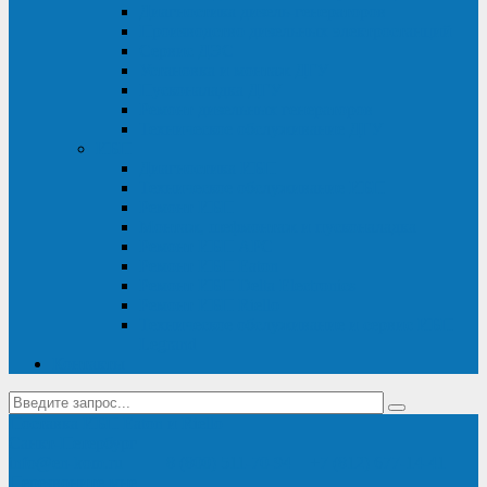
Диагностика дизель-генераторов
Производство дизельных электростанций
Сервис ДЭС
Установка и монтаж ДГУ
Пусконаладка ДГУ
Ремонт дизельных генераторов
Техническое обслуживание ДГУ
ИБП
Диагностика ИБП
Техническое обслуживание ИБП
Ремонт ИБП
Монтаж, шефмонтаж и пусконаладка
Ремонт ИБП APC
Ремонт ИБП Eaton
Ремонт ИБП Delta Electronics
Ремонт ИБП Riello
Техническое обслуживание и сервис ИБП
Legrand
Контакты
Поставка ИБП Eaton и Riello
Санкт-Петербург
info@en-kom.ru
8 (800) 511-70-94
+7 (812) 677-14-41
Перезвоните мне