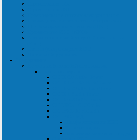
Строительство ЦОД
Строительство ЛЭП
Проектирование системы электропитания
Производство энергосистем с генераторами
Щит бесперебойного питания (ЩБП)
Производство ИБП ENKOМ
Аренда источников бесперебойного питания
(ИБП)
Trade-in (выкуп старого ИБП)
Доставка оборудования
Оборудование
Источники бесперебойного питания
Связь инжиниринг
СИПБ 0,8-2 кВА Tower
СИПБ 1-3 кВА Rack/Tower
СИПБ 6-20 кВА Rack/Tower
СИПБ 1-3 кВА Tower
СИПБ 6-20 кВА Tower
СИП380А 10-500 кВА
СИП380Б 10-800 кВА
СИП380А МД
Шкафы модульных ИБП
Силовые модули
Батарейные кабинеты и модули
Опции для ИБП