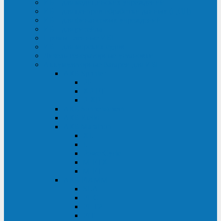
ИБП для медицинских учреждений
ИБП для центров обработки данных (ЦОД)
ИБП для финансовых учреждений
ИБП для ритейла
Промышленные ИБП
ИБП для морских судов
Дизель-генераторные установки
Аккумуляторные батареи для ИБП
АКБ Sprinter
PP
XP-FT
P-XP
АКБ Sonnenschein
АКБ Riello
АКБ Marathon
XL
L
PowerCycle
M-FTX
M-FT
АКБ FIAMM
SLA
FHC
FHT2
FIT