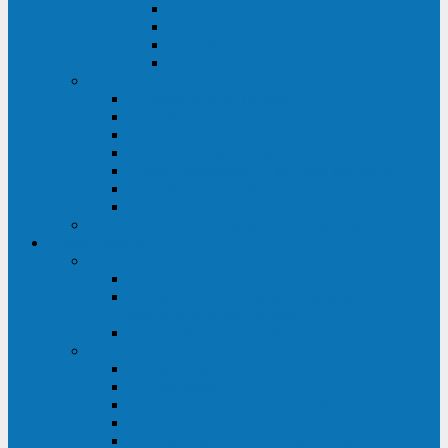
ABF
AB
HRL-W
HR / HRL
Опции для ИБП
Распределители питания (PDU)
Модули байпаса
Батарейные кабинеты
Монтажные комплекты
Карты управления и датчики контроля
Батарейные модули
Кабели и переходники
Запасные части, инструменты и принадлежности
Сервис-центр
АКБ
Обслуживание АКБ
Контрольно-тренировочный цикл
аккумуляторных батарей
Замена аккумуляторов в ИБП
ДГУ
Модернизация ДГУ
Мониторинг ДГУ
Испытание ДГУ под нагрузкой
Проектирование ДГУ
Поставка дизельных электростанций