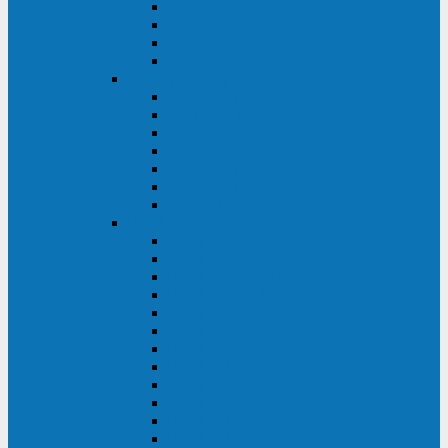
BRICs LCD
BU
BS
EXP
Сайбер Электро
ЭКСПЕРТ XL
ПАТРИОТ
ЛЕГИОН-3Ф-C
ЛЕГИОН-3Ф
ЭКСПЕРТ ПЛЮС
ЭКСПЕРТ
ПИЛОТ
INVT
INVT RM 40-500 кВА
INVT RM200/20
INVT RM060/20B
INVT RM 25-600 кВА
INVT RM 25-200 кВА
INVT RM 10-90 кВА
INVT HR33
INVT HT33
INVT BU
INVT HR11
INVT HT31
INVT HT11