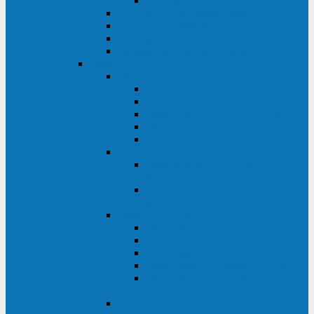
Monolith XM 120 - 200 кВА
ELTENA постоянного тока
Прочее оборудование ELTENA
Софт для ИБП ELTENA
Батарейные шкафы и блоки ELTENA
Delta
Delta ULTRON
Delta Ultron H (15 - 30 кВА)
Delta Ultron NT (20 - 500 кВА)
Delta Ultron HPH (20 - 200 кВА)
Delta Ultron EH (10 - 20 кВА)
Delta Ultron DPS (160 - 1200 кВА)
Delta MODULON
Delta Modulon NH Plus (20 - 120
кВА)
Delta Modulon DPH (20 - 600
кВА)
Delta AMPLON
Delta Amplon MX (1,1 - 3 кВА)
Delta Amplon GAIA (1 - 3 кВА)
Delta Amplon N Series (1 - 3 кВА)
Delta Amplon R Series (1 - 3 кВА)
Delta Amplon RT Series (1 - 20
кВА)
Delta AGILON