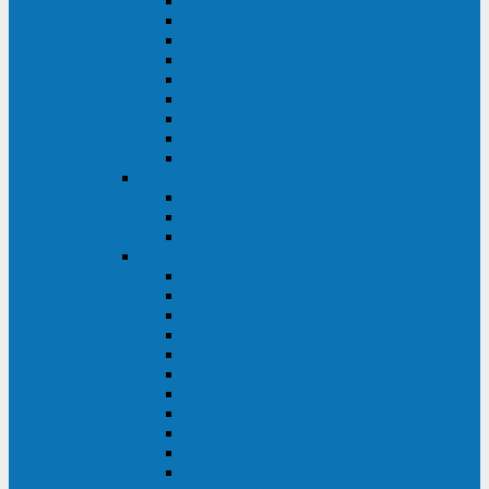
Master Industrial
Master HP
Master HP UL
Master HE
Master FC400
iPlug
iDialog
iDialog Rack
Sentinel Pro
Импульс
Импульс Фристайл
Импульс Боксер
Импульс Модуль
APC
Easy UPS 3S
Easy UPS 3M
Smart-UPS VT
Symmetra PX
Galaxy 3500
Galaxy 5500
Galaxy 7000
Smart-UPS On-Line
Back-UPS Pro
Smart-UPS
Symmetra