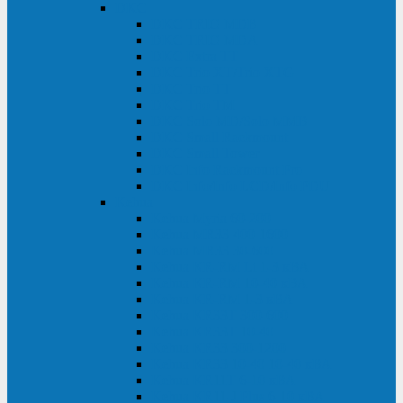
DKC
DKC TRIO MDB
DKC TRIO MDA
DKC Extra TT
DKC Trio XT/Trio XTG
DKC Trio TT
DKC Trio TM
DKC Solo MD/Solo MMB
DKC Small Rackmount
DKC Small Tower
DKC Info Rackmount Pro
DKC Info/Info LCD/Info PDU
Kehua
Kehua Myria 60-200
Kehua MR33 400-1600
Kehua MR33 30-600
Kehua KR-RM Li 1-3 кВА
Kehua KR-RM 10-40 кВА
Kehua KR-RM 1-3 кВА
Kehua KR33T 300-600
Kehua KR33T 10-40
Kehua KR33 300-1200
Kehua KR33 10-40 10-40 кВА
Kehua KR11T 6-10 кВА
Kehua KR11-J Plus 6-10 кВА