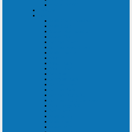
BACK OFFICE
ENKOM
Riello
Multi Guard Industrial
Multi Guard
Master Plus Industrial
Master Plus
Sentinel Power
Sentinel Power Green
Multi Power 2
Vision
Vision Rack
Vision Dual
Sentryum
Sentryum Rack
Sentinel Tower
Sentinel Rack
Sentinel Dual SDU
Sentinel Dual (Low Power)
NextEnergy NXE
Net Power
Multi Sentry
Multi Power
Master MPS