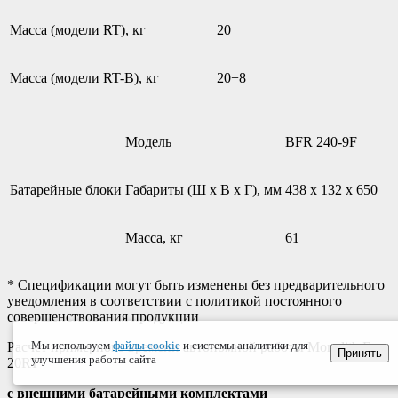
Масса (модели RT), кг
20
Масса (модели RT-B), кг
20+8
Модель
BFR 240-9F
Батарейные блоки
Габариты (Ш х В х Г), мм
438 х 132 х 650
Масса, кг
61
* Спецификации могут быть изменены без предварительного
уведомления в соответствии с политикой постоянного
совершенствования продукции
Мы используем
файлы cookie
и системы аналитики для
Расчет примерного времени автономной работы Monolith F
Принять
улучшения работы сайта
20RT
с внешними батарейными комплектами