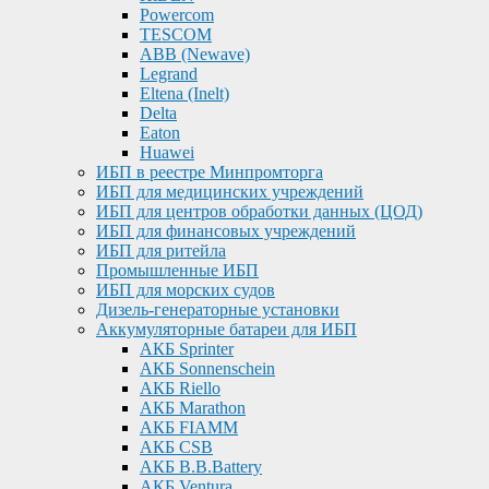
Powercom
TESCOM
ABB (Newave)
Legrand
Eltena (Inelt)
Delta
Eaton
Huawei
ИБП в реестре Минпромторга
ИБП для медицинских учреждений
ИБП для центров обработки данных (ЦОД)
ИБП для финансовых учреждений
ИБП для ритейла
Промышленные ИБП
ИБП для морских судов
Дизель-генераторные установки
Аккумуляторные батареи для ИБП
АКБ Sprinter
АКБ Sonnenschein
АКБ Riello
АКБ Marathon
АКБ FIAMM
АКБ CSB
АКБ B.B.Battery
АКБ Ventura