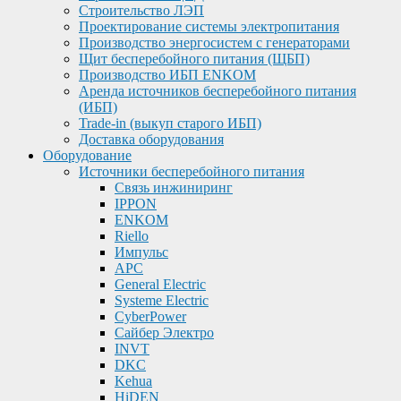
Строительство ЛЭП
Проектирование системы электропитания
Производство энергосистем с генераторами
Щит бесперебойного питания (ЩБП)
Производство ИБП ENKOМ
Аренда источников бесперебойного питания
(ИБП)
Trade-in (выкуп старого ИБП)
Доставка оборудования
Оборудование
Источники бесперебойного питания
Связь инжиниринг
IPPON
ENKOM
Riello
Импульс
APC
General Electric
Systeme Electric
CyberPower
Сайбер Электро
INVT
DKC
Kehua
HiDEN