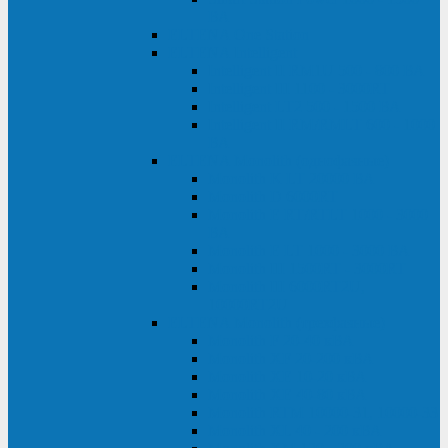
ВА
ELTENA One Station
ELTENA Intelligent
Intelligent II RM1U 500 - 800 ВА
Intelligent III 1100 - 3000RT
Intelligent LT2 500 - 1500 ВА
Intelligent II RM/RMLT 600 - 1000
ВА
ELTENA Monolith (однофазные)
Monolith K LT 20000 ВА
Monolith D 6000RT
Monolith E RT/RTLT 1000 - 3000
ВА
Monolith E LT 1000 - 3000 ВА
Monolith III 1500RT - 3000RT
Monolith III 6000RT2U,
10000RT2U
ELTENA Monolith (трехфазные)
Monolith F 20-40 кВА
Monolith XF 20-200 кВА
Monolith ХE 10-20 кВА
Monolith ХE 40-80 кВА
Monolith RTM 10000-31, 10000-33
Monolith XL 40 - 200 кВА