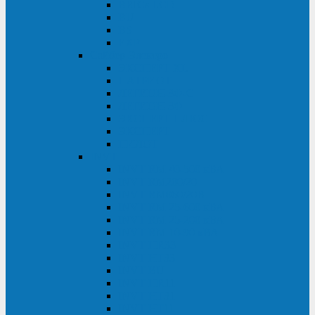
BRICs LCD
BU
BS
EXP
Сайбер Электро
ЭКСПЕРТ XL
ПАТРИОТ
ЛЕГИОН-3Ф-C
ЛЕГИОН-3Ф
ЭКСПЕРТ ПЛЮС
ЭКСПЕРТ
ПИЛОТ
INVT
INVT RM 40-500 кВА
INVT RM200/20
INVT RM060/20B
INVT RM 25-600 кВА
INVT RM 25-200 кВА
INVT RM 10-90 кВА
INVT HR33
INVT HT33
INVT BU
INVT HR11
INVT HT31
INVT HT11