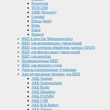
Powercom
TESCOM
ABB (Newave)
Legrand
Eltena (Inelt)
Delta
Eaton
Huawei
ИБП в реестре Минпромторга
ИБП для медицинских учреждений
ИБП для центров обработки данных (ЦОД)
ИБП для финансовых учреждений
ИБП для ритейла
Промышленные ИБП
ИБП для морских судов
Дизель-генераторные установки
Аккумуляторные батареи для ИБП
АКБ Sprinter
АКБ Sonnenschein
АКБ Riello
АКБ Marathon
АКБ FIAMM
АКБ CSB
АКБ B.B.Battery
АКБ Ventura