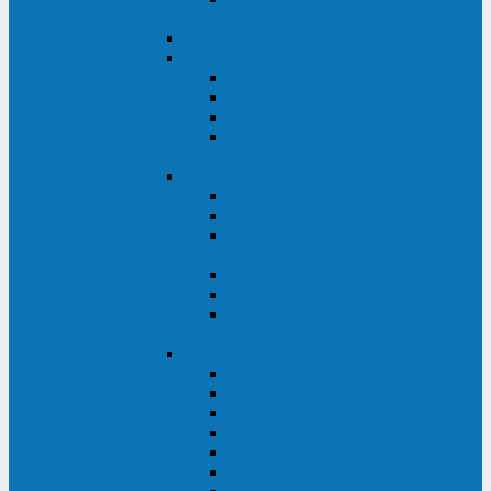
ВА
ELTENA One Station
ELTENA Intelligent
Intelligent II RM1U 500 - 800 ВА
Intelligent III 1100 - 3000RT
Intelligent LT2 500 - 1500 ВА
Intelligent II RM/RMLT 600 - 1000
ВА
ELTENA Monolith (однофазные)
Monolith K LT 20000 ВА
Monolith D 6000RT
Monolith E RT/RTLT 1000 - 3000
ВА
Monolith E LT 1000 - 3000 ВА
Monolith III 1500RT - 3000RT
Monolith III 6000RT2U,
10000RT2U
ELTENA Monolith (трехфазные)
Monolith F 20-40 кВА
Monolith XF 20-200 кВА
Monolith ХE 10-20 кВА
Monolith ХE 40-80 кВА
Monolith RTM 10000-31, 10000-33
Monolith XL 40 - 200 кВА