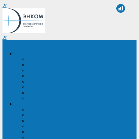
✕
✕
Санкт-Петербург
Компания
О компании
Реквизиты
Сертификаты
Партнеры
Проекты
Отзывы
Новости
Вакансии
Услуги
ИБП в реестре Минпромторга
Регистрация и защита проекта
Подбор аналогов ИБП
Подбор ИБП
Импортозамещение ИБП
Обследование систем электроснабжения объекта