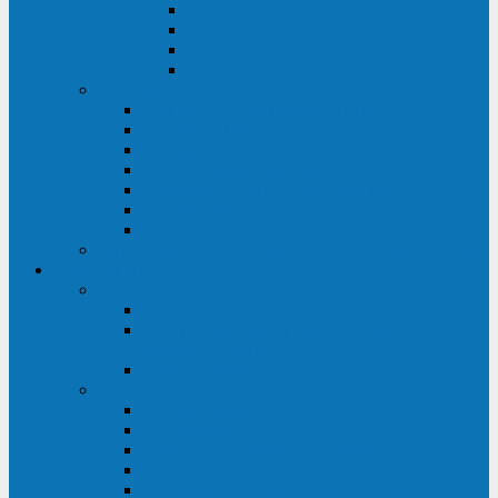
ABF
AB
HRL-W
HR / HRL
Опции для ИБП
Распределители питания (PDU)
Модули байпаса
Батарейные кабинеты
Монтажные комплекты
Карты управления и датчики контроля
Батарейные модули
Кабели и переходники
Запасные части, инструменты и принадлежности
Сервис-центр
АКБ
Обслуживание АКБ
Контрольно-тренировочный цикл
аккумуляторных батарей
Замена аккумуляторов в ИБП
ДГУ
Модернизация ДГУ
Мониторинг ДГУ
Испытание ДГУ под нагрузкой
Проектирование ДГУ
Поставка дизельных электростанций