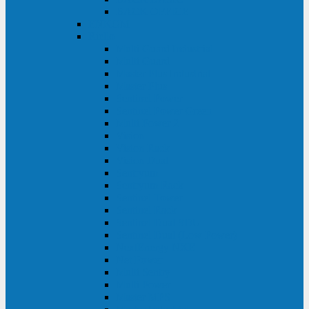
BACK OFFICE
ENKOM
Riello
Multi Guard Industrial
Multi Guard
Master Plus Industrial
Master Plus
Sentinel Power
Sentinel Power Green
Multi Power 2
Vision
Vision Rack
Vision Dual
Sentryum
Sentryum Rack
Sentinel Tower
Sentinel Rack
Sentinel Dual SDU
Sentinel Dual (Low Power)
NextEnergy NXE
Net Power
Multi Sentry
Multi Power
Master MPS