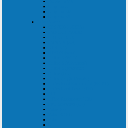
Excelente VM
Uniprom 3L
Uniprom 3M
Uniprom 3S
CyberPower
CPS (600-7500ВА)
SMP (350-750ВА)
HSTP3T (3:3)
SM/SMX (3:3)
OLS (3:1)
RT33 (3 фазы)
Online S (ECO)
Online S (Advanced)
Online S (Premium)
Online (OL)
Online (High-Density)
Professional Rackmount (PR RT)
Professional Tower (PR)
PLT
Office Rackmount (OR)
PFC Sinewave (CP)
Value Pro
Value SOHO
Value
UT