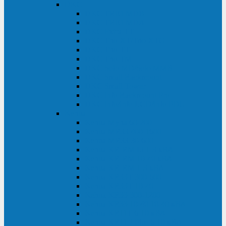
DKC
DKC TRIO MDB
DKC TRIO MDA
DKC Extra TT
DKC Trio XT/Trio XTG
DKC Trio TT
DKC Trio TM
DKC Solo MD/Solo MMB
DKC Small Rackmount
DKC Small Tower
DKC Info Rackmount Pro
DKC Info/Info LCD/Info PDU
Kehua
Kehua Myria 60-200
Kehua MR33 400-1600
Kehua MR33 30-600
Kehua KR-RM Li 1-3 кВА
Kehua KR-RM 10-40 кВА
Kehua KR-RM 1-3 кВА
Kehua KR33T 300-600
Kehua KR33T 10-40
Kehua KR33 300-1200
Kehua KR33 10-40 10-40 кВА
Kehua KR11T 6-10 кВА
Kehua KR11-J Plus 6-10 кВА