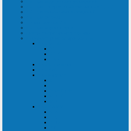
ИБП для медицинских учреждений
ИБП для центров обработки данных (ЦОД)
ИБП для финансовых учреждений
ИБП для ритейла
Промышленные ИБП
ИБП для морских судов
Дизель-генераторные установки
Аккумуляторные батареи для ИБП
АКБ Sprinter
PP
XP-FT
P-XP
АКБ Sonnenschein
АКБ Riello
АКБ Marathon
XL
L
PowerCycle
M-FTX
M-FT
АКБ FIAMM
SLA
FHC
FHT2
FIT