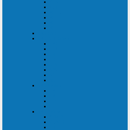
FHB
FLB
FGHL
FGH
FG
FGL
АКБ CSB
АКБ B.B.Battery
HRC
SHR
HRL
HR
UPS
BPS
BP
BC
АКБ Ventura
HRL
HR
GPL
GP
АКБ Yellow
RTM-PL
VL/VLG
GB