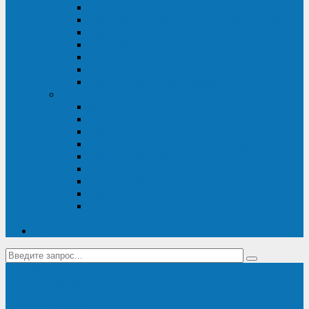
Диагностика дизель-генераторов
Производство дизельных электростанций
Сервис ДЭС
Установка и монтаж ДГУ
Пусконаладка ДГУ
Ремонт дизельных генераторов
Техническое обслуживание ДГУ
ИБП
Диагностика ИБП
Техническое обслуживание ИБП
Ремонт ИБП
Монтаж, шефмонтаж и пусконаладка
Ремонт ИБП APC
Ремонт ИБП Eaton
Ремонт ИБП Delta Electronics
Ремонт ИБП Riello
Техническое обслуживание и сервис ИБП
Legrand
Контакты
Поставка ИБП Eaton и Riello
Санкт-Петербург
info@en-kom.ru
8 (800) 511-70-94
+7 (812) 677-14-41
Перезвоните мне