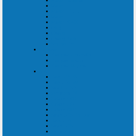
Master Industrial
Master HP
Master HP UL
Master HE
Master FC400
iPlug
iDialog
iDialog Rack
Sentinel Pro
Импульс
Импульс Фристайл
Импульс Боксер
Импульс Модуль
APC
Easy UPS 3S
Easy UPS 3M
Smart-UPS VT
Symmetra PX
Galaxy 3500
Galaxy 5500
Galaxy 7000
Smart-UPS On-Line
Back-UPS Pro
Smart-UPS
Symmetra