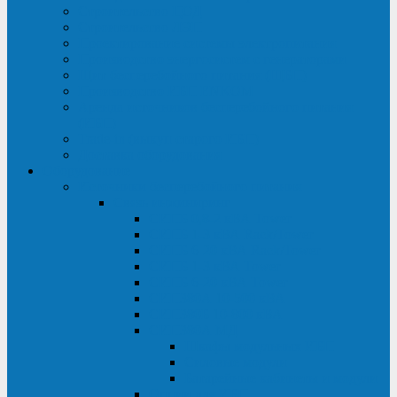
Строительство ЦОД
Строительство ЛЭП
Проектирование системы электропитания
Производство энергосистем с генераторами
Щит бесперебойного питания (ЩБП)
Производство ИБП ENKOМ
Аренда источников бесперебойного питания
(ИБП)
Trade-in (выкуп старого ИБП)
Доставка оборудования
Оборудование
Источники бесперебойного питания
Связь инжиниринг
СИПБ 0,8-2 кВА Tower
СИПБ 1-3 кВА Rack/Tower
СИПБ 6-20 кВА Rack/Tower
СИПБ 1-3 кВА Tower
СИПБ 6-20 кВА Tower
СИП380А 10-500 кВА
СИП380Б 10-800 кВА
СИП380А МД
Шкафы модульных ИБП
Силовые модули
Батарейные кабинеты и модули
Опции для ИБП