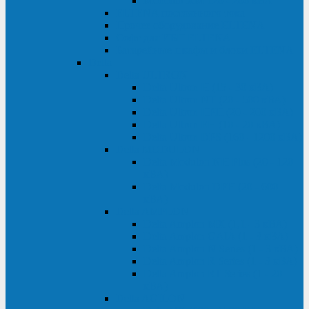
Monolith XM 120 - 200 кВА
ELTENA постоянного тока
Прочее оборудование ELTENA
Софт для ИБП ELTENA
Батарейные шкафы и блоки ELTENA
Delta
Delta ULTRON
Delta Ultron H (15 - 30 кВА)
Delta Ultron NT (20 - 500 кВА)
Delta Ultron HPH (20 - 200 кВА)
Delta Ultron EH (10 - 20 кВА)
Delta Ultron DPS (160 - 1200 кВА)
Delta MODULON
Delta Modulon NH Plus (20 - 120
кВА)
Delta Modulon DPH (20 - 600
кВА)
Delta AMPLON
Delta Amplon MX (1,1 - 3 кВА)
Delta Amplon GAIA (1 - 3 кВА)
Delta Amplon N Series (1 - 3 кВА)
Delta Amplon R Series (1 - 3 кВА)
Delta Amplon RT Series (1 - 20
кВА)
Delta AGILON