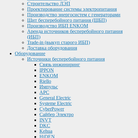
Строительство ЛЭП
Проектирование системы электропитания
Производство энергосистем с генераторами
Щит бесперебойного питания (ЩБП)
Производство ИБП ENKOМ
Аренда источников бесперебойного питания
(ИБП)
Trade-in (выкуп старого ИБП)
Доставка оборудования
Оборудование
Источники бесперебойного питания
Связь инжиниринг
IPPON
ENKOM
Riello
Импульс
APC
General Electric
Systeme Electric
CyberPower
Сайбер Электро
INVT
DKC
Kehua
HiDEN