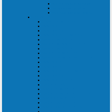
Контролеры и датчики
Батарейные модули
Монтажные комплекты
IPPON
GAME POWER PRO
INNOVA II T
INNOVA G2 L
INNOVA RT TOWER 3-1
SMART WINNER II
SMART WINNER II EURO
SMART WINNER II 1U
SMART POWER PRO II
SMART POWER PRO II EURO
INNOVA RT
INNOVA RT II
INNOVA RT 33 TOWER
INNOVA G2
INNOVA G2 EURO
BACK VERSO
BACK POWER PRO II
BACK POWER PRO II EURO
BACK COMFO PRO II
BACK BASIC EURO
BACK BASIC EURO S
BACK BASIC