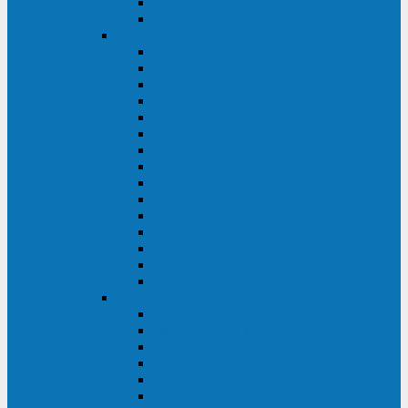
Galaxy 300
Back-UPS
General Electric
EP
VCL
LP31T
NP
Match
ML
TLE
SG
VH
VCO
LP11
GT
Site Pro
LP33
LP31
Systeme Electric
Smart-Save Online SRT (SRTSE)
Smart-Save Online SRV (SRVSE)
Smart-Save SMT (SMTSE)
Back-Save BV (BVSE)
Excelente VX
Excelente VL