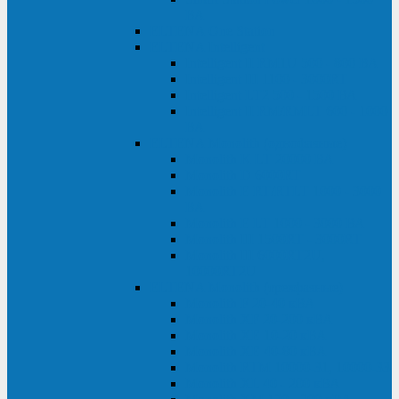
ВА
ELTENA One Station
ELTENA Intelligent
Intelligent II RM1U 500 - 800 ВА
Intelligent III 1100 - 3000RT
Intelligent LT2 500 - 1500 ВА
Intelligent II RM/RMLT 600 - 1000
ВА
ELTENA Monolith (однофазные)
Monolith K LT 20000 ВА
Monolith D 6000RT
Monolith E RT/RTLT 1000 - 3000
ВА
Monolith E LT 1000 - 3000 ВА
Monolith III 1500RT - 3000RT
Monolith III 6000RT2U,
10000RT2U
ELTENA Monolith (трехфазные)
Monolith F 20-40 кВА
Monolith XF 20-200 кВА
Monolith ХE 10-20 кВА
Monolith ХE 40-80 кВА
Monolith RTM 10000-31, 10000-33
Monolith XL 40 - 200 кВА