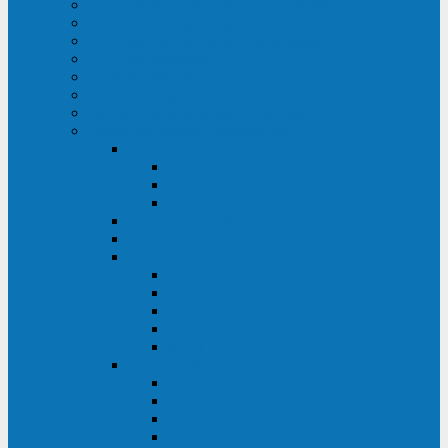
ИБП для медицинских учреждений
ИБП для центров обработки данных (ЦОД)
ИБП для финансовых учреждений
ИБП для ритейла
Промышленные ИБП
ИБП для морских судов
Дизель-генераторные установки
Аккумуляторные батареи для ИБП
АКБ Sprinter
PP
XP-FT
P-XP
АКБ Sonnenschein
АКБ Riello
АКБ Marathon
XL
L
PowerCycle
M-FTX
M-FT
АКБ FIAMM
SLA
FHC
FHT2
FIT