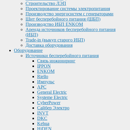
Строительство ЛЭП
Проектирование системы электропитания
Производство энергосистем с генераторами
Щит бесперебойного питания (ЩБП)
Производство ИБП ENKOМ
Аренда источников бесперебойного питания
(ИБП)
Trade-in (выкуп старого ИБП)
Доставка оборудования
Оборудование
Источники бесперебойного питания
Связь инжиниринг
IPPON
ENKOM
Riello
Импульс
APC
General Electric
Systeme Electric
CyberPower
Сайбер Электро
INVT
DKC
Kehua
HiDEN