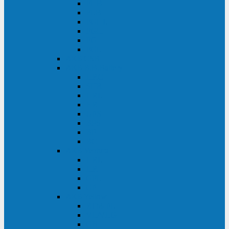
FHB
FLB
FGHL
FGH
FG
FGL
АКБ CSB
АКБ B.B.Battery
HRC
SHR
HRL
HR
UPS
BPS
BP
BC
АКБ Ventura
HRL
HR
GPL
GP
АКБ Yellow
RTM-PL
VL/VLG
GB