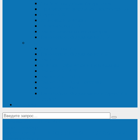
Диагностика дизель-генераторов
Производство дизельных электростанций
Сервис ДЭС
Установка и монтаж ДГУ
Пусконаладка ДГУ
Ремонт дизельных генераторов
Техническое обслуживание ДГУ
ИБП
Диагностика ИБП
Техническое обслуживание ИБП
Ремонт ИБП
Монтаж, шефмонтаж и пусконаладка
Ремонт ИБП APC
Ремонт ИБП Eaton
Ремонт ИБП Delta Electronics
Ремонт ИБП Riello
Техническое обслуживание и сервис ИБП
Legrand
Контакты
Поставка ИБП Eaton и Riello
Санкт-Петербург
info@en-kom.ru
8 (800) 511-70-94
+7 (812) 677-14-41
Перезвоните мне