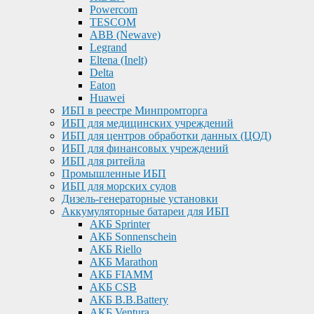
Powercom
TESCOM
ABB (Newave)
Legrand
Eltena (Inelt)
Delta
Eaton
Huawei
ИБП в реестре Минпромторга
ИБП для медицинских учреждений
ИБП для центров обработки данных (ЦОД)
ИБП для финансовых учреждений
ИБП для ритейла
Промышленные ИБП
ИБП для морских судов
Дизель-генераторные установки
Аккумуляторные батареи для ИБП
АКБ Sprinter
АКБ Sonnenschein
АКБ Riello
АКБ Marathon
АКБ FIAMM
АКБ CSB
АКБ B.B.Battery
АКБ Ventura