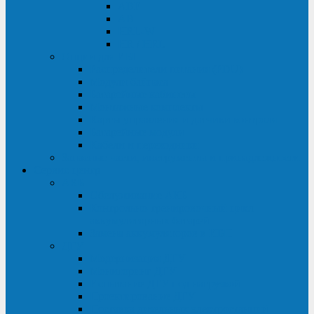
ABF
AB
HRL-W
HR / HRL
Опции для ИБП
Распределители питания (PDU)
Модули байпаса
Батарейные кабинеты
Монтажные комплекты
Карты управления и датчики контроля
Батарейные модули
Кабели и переходники
Запасные части, инструменты и принадлежности
Сервис-центр
АКБ
Обслуживание АКБ
Контрольно-тренировочный цикл
аккумуляторных батарей
Замена аккумуляторов в ИБП
ДГУ
Модернизация ДГУ
Мониторинг ДГУ
Испытание ДГУ под нагрузкой
Проектирование ДГУ
Поставка дизельных электростанций