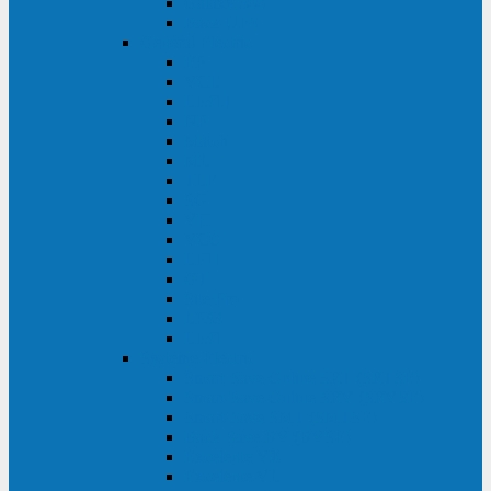
Galaxy 300
Back-UPS
General Electric
EP
VCL
LP31T
NP
Match
ML
TLE
SG
VH
VCO
LP11
GT
Site Pro
LP33
LP31
Systeme Electric
Smart-Save Online SRT (SRTSE)
Smart-Save Online SRV (SRVSE)
Smart-Save SMT (SMTSE)
Back-Save BV (BVSE)
Excelente VX
Excelente VL