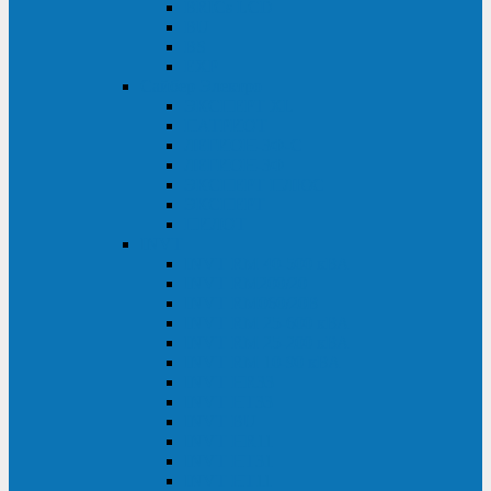
BRICs LCD
BU
BS
EXP
Сайбер Электро
ЭКСПЕРТ XL
ПАТРИОТ
ЛЕГИОН-3Ф-C
ЛЕГИОН-3Ф
ЭКСПЕРТ ПЛЮС
ЭКСПЕРТ
ПИЛОТ
INVT
INVT RM 40-500 кВА
INVT RM200/20
INVT RM060/20B
INVT RM 25-600 кВА
INVT RM 25-200 кВА
INVT RM 10-90 кВА
INVT HR33
INVT HT33
INVT BU
INVT HR11
INVT HT31
INVT HT11