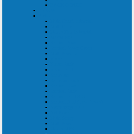
BACK OFFICE
ENKOM
Riello
Multi Guard Industrial
Multi Guard
Master Plus Industrial
Master Plus
Sentinel Power
Sentinel Power Green
Multi Power 2
Vision
Vision Rack
Vision Dual
Sentryum
Sentryum Rack
Sentinel Tower
Sentinel Rack
Sentinel Dual SDU
Sentinel Dual (Low Power)
NextEnergy NXE
Net Power
Multi Sentry
Multi Power
Master MPS