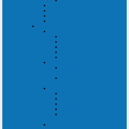
Monolith XM 120 - 200 кВА
ELTENA постоянного тока
Прочее оборудование ELTENA
Софт для ИБП ELTENA
Батарейные шкафы и блоки ELTENA
Delta
Delta ULTRON
Delta Ultron H (15 - 30 кВА)
Delta Ultron NT (20 - 500 кВА)
Delta Ultron HPH (20 - 200 кВА)
Delta Ultron EH (10 - 20 кВА)
Delta Ultron DPS (160 - 1200 кВА)
Delta MODULON
Delta Modulon NH Plus (20 - 120
кВА)
Delta Modulon DPH (20 - 600
кВА)
Delta AMPLON
Delta Amplon MX (1,1 - 3 кВА)
Delta Amplon GAIA (1 - 3 кВА)
Delta Amplon N Series (1 - 3 кВА)
Delta Amplon R Series (1 - 3 кВА)
Delta Amplon RT Series (1 - 20
кВА)
Delta AGILON