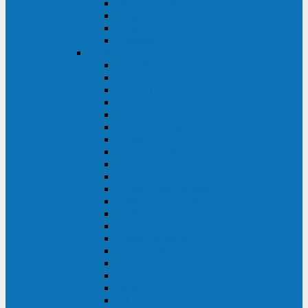
Excelente VM
Uniprom 3L
Uniprom 3M
Uniprom 3S
CyberPower
CPS (600-7500ВА)
SMP (350-750ВА)
HSTP3T (3:3)
SM/SMX (3:3)
OLS (3:1)
RT33 (3 фазы)
Online S (ECO)
Online S (Advanced)
Online S (Premium)
Online (OL)
Online (High-Density)
Professional Rackmount (PR RT)
Professional Tower (PR)
PLT
Office Rackmount (OR)
PFC Sinewave (CP)
Value Pro
Value SOHO
Value
UT