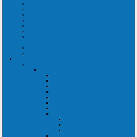
Строительство ЦОД
Строительство ЛЭП
Проектирование системы электропитания
Производство энергосистем с генераторами
Щит бесперебойного питания (ЩБП)
Производство ИБП ENKOМ
Аренда источников бесперебойного питания
(ИБП)
Trade-in (выкуп старого ИБП)
Доставка оборудования
Оборудование
Источники бесперебойного питания
Связь инжиниринг
СИПБ 0,8-2 кВА Tower
СИПБ 1-3 кВА Rack/Tower
СИПБ 6-20 кВА Rack/Tower
СИПБ 1-3 кВА Tower
СИПБ 6-20 кВА Tower
СИП380А 10-500 кВА
СИП380Б 10-800 кВА
СИП380А МД
Шкафы модульных ИБП
Силовые модули
Батарейные кабинеты и модули
Опции для ИБП