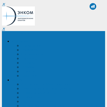
✕
✕
Санкт-Петербург
Компания
О компании
Реквизиты
Сертификаты
Партнеры
Проекты
Отзывы
Новости
Вакансии
Услуги
ИБП в реестре Минпромторга
Регистрация и защита проекта
Подбор аналогов ИБП
Подбор ИБП
Импортозамещение ИБП
Обследование систем электроснабжения объекта