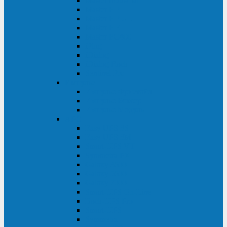
Master Industrial
Master HP
Master HP UL
Master HE
Master FC400
iPlug
iDialog
iDialog Rack
Sentinel Pro
Импульс
Импульс Фристайл
Импульс Боксер
Импульс Модуль
APC
Easy UPS 3S
Easy UPS 3M
Smart-UPS VT
Symmetra PX
Galaxy 3500
Galaxy 5500
Galaxy 7000
Smart-UPS On-Line
Back-UPS Pro
Smart-UPS
Symmetra