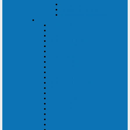
Контролеры и датчики
Батарейные модули
Монтажные комплекты
IPPON
GAME POWER PRO
INNOVA II T
INNOVA G2 L
INNOVA RT TOWER 3-1
SMART WINNER II
SMART WINNER II EURO
SMART WINNER II 1U
SMART POWER PRO II
SMART POWER PRO II EURO
INNOVA RT
INNOVA RT II
INNOVA RT 33 TOWER
INNOVA G2
INNOVA G2 EURO
BACK VERSO
BACK POWER PRO II
BACK POWER PRO II EURO
BACK COMFO PRO II
BACK BASIC EURO
BACK BASIC EURO S
BACK BASIC