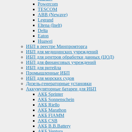
Powercom
TESCOM
ABB (Newave)
Legrand
Eltena (Inelt)
Delta
Eaton
Huawei
ИБП в реестре Минпромторга
ИБП для медицинских учреждений
ИБП для центров обработки данных (ЦОД)
ИБП для финансовых учреждений
ИБП для ритейла
Промышленные ИБП
ИБП для морских судов
Дизель-генераторные установки
Аккумуляторные батареи для ИБП
АКБ Sprinter
АКБ Sonnenschein
АКБ Riello
АКБ Marathon
АКБ FIAMM
АКБ CSB
АКБ B.B.Battery
АКБ Ventura