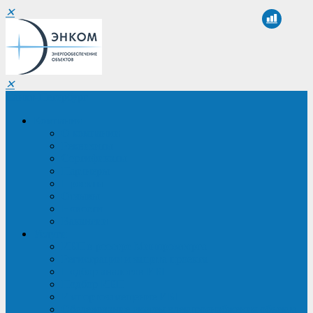
✕
✕
Санкт-Петербург
Компания
О компании
Реквизиты
Сертификаты
Партнеры
Проекты
Отзывы
Новости
Вакансии
Услуги
ИБП в реестре Минпромторга
Регистрация и защита проекта
Подбор аналогов ИБП
Подбор ИБП
Импортозамещение ИБП
Обследование систем электроснабжения объекта