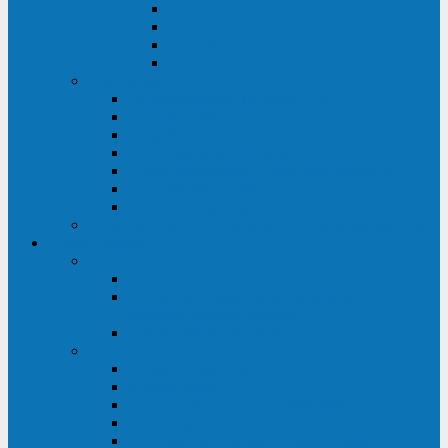
ABF
AB
HRL-W
HR / HRL
Опции для ИБП
Распределители питания (PDU)
Модули байпаса
Батарейные кабинеты
Монтажные комплекты
Карты управления и датчики контроля
Батарейные модули
Кабели и переходники
Запасные части, инструменты и принадлежности
Сервис-центр
АКБ
Обслуживание АКБ
Контрольно-тренировочный цикл
аккумуляторных батарей
Замена аккумуляторов в ИБП
ДГУ
Модернизация ДГУ
Мониторинг ДГУ
Испытание ДГУ под нагрузкой
Проектирование ДГУ
Поставка дизельных электростанций