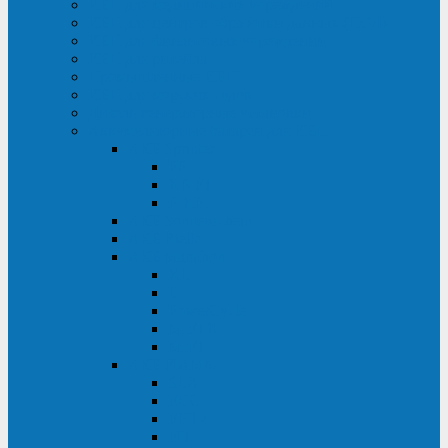
ИБП для медицинских учреждений
ИБП для центров обработки данных (ЦОД)
ИБП для финансовых учреждений
ИБП для ритейла
Промышленные ИБП
ИБП для морских судов
Дизель-генераторные установки
Аккумуляторные батареи для ИБП
АКБ Sprinter
PP
XP-FT
P-XP
АКБ Sonnenschein
АКБ Riello
АКБ Marathon
XL
L
PowerCycle
M-FTX
M-FT
АКБ FIAMM
SLA
FHC
FHT2
FIT