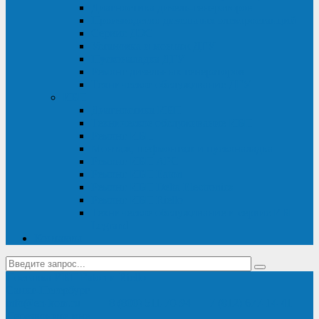
Диагностика дизель-генераторов
Производство дизельных электростанций
Сервис ДЭС
Установка и монтаж ДГУ
Пусконаладка ДГУ
Ремонт дизельных генераторов
Техническое обслуживание ДГУ
ИБП
Диагностика ИБП
Техническое обслуживание ИБП
Ремонт ИБП
Монтаж, шефмонтаж и пусконаладка
Ремонт ИБП APC
Ремонт ИБП Eaton
Ремонт ИБП Delta Electronics
Ремонт ИБП Riello
Техническое обслуживание и сервис ИБП
Legrand
Контакты
Поставка ИБП Eaton и Riello
Санкт-Петербург
info@en-kom.ru
8 (800) 511-70-94
+7 (812) 677-14-41
Перезвоните мне