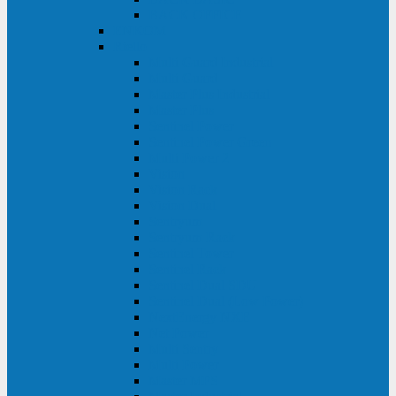
BACK OFFICE
ENKOM
Riello
Multi Guard Industrial
Multi Guard
Master Plus Industrial
Master Plus
Sentinel Power
Sentinel Power Green
Multi Power 2
Vision
Vision Rack
Vision Dual
Sentryum
Sentryum Rack
Sentinel Tower
Sentinel Rack
Sentinel Dual SDU
Sentinel Dual (Low Power)
NextEnergy NXE
Net Power
Multi Sentry
Multi Power
Master MPS