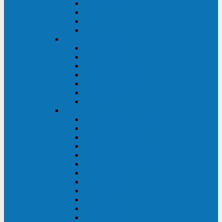
BRICs LCD
BU
BS
EXP
Сайбер Электро
ЭКСПЕРТ XL
ПАТРИОТ
ЛЕГИОН-3Ф-C
ЛЕГИОН-3Ф
ЭКСПЕРТ ПЛЮС
ЭКСПЕРТ
ПИЛОТ
INVT
INVT RM 40-500 кВА
INVT RM200/20
INVT RM060/20B
INVT RM 25-600 кВА
INVT RM 25-200 кВА
INVT RM 10-90 кВА
INVT HR33
INVT HT33
INVT BU
INVT HR11
INVT HT31
INVT HT11