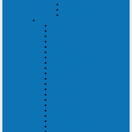
Контролеры и датчики
Батарейные модули
Монтажные комплекты
IPPON
GAME POWER PRO
INNOVA II T
INNOVA G2 L
INNOVA RT TOWER 3-1
SMART WINNER II
SMART WINNER II EURO
SMART WINNER II 1U
SMART POWER PRO II
SMART POWER PRO II EURO
INNOVA RT
INNOVA RT II
INNOVA RT 33 TOWER
INNOVA G2
INNOVA G2 EURO
BACK VERSO
BACK POWER PRO II
BACK POWER PRO II EURO
BACK COMFO PRO II
BACK BASIC EURO
BACK BASIC EURO S
BACK BASIC