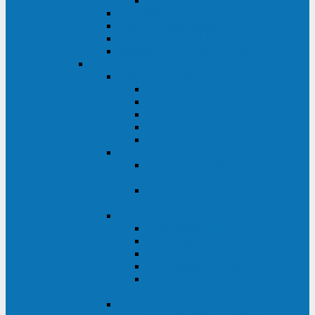
Monolith XM 120 - 200 кВА
ELTENA постоянного тока
Прочее оборудование ELTENA
Софт для ИБП ELTENA
Батарейные шкафы и блоки ELTENA
Delta
Delta ULTRON
Delta Ultron H (15 - 30 кВА)
Delta Ultron NT (20 - 500 кВА)
Delta Ultron HPH (20 - 200 кВА)
Delta Ultron EH (10 - 20 кВА)
Delta Ultron DPS (160 - 1200 кВА)
Delta MODULON
Delta Modulon NH Plus (20 - 120
кВА)
Delta Modulon DPH (20 - 600
кВА)
Delta AMPLON
Delta Amplon MX (1,1 - 3 кВА)
Delta Amplon GAIA (1 - 3 кВА)
Delta Amplon N Series (1 - 3 кВА)
Delta Amplon R Series (1 - 3 кВА)
Delta Amplon RT Series (1 - 20
кВА)
Delta AGILON