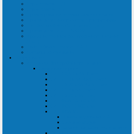
Строительство ЦОД
Строительство ЛЭП
Проектирование системы электропитания
Производство энергосистем с генераторами
Щит бесперебойного питания (ЩБП)
Производство ИБП ENKOМ
Аренда источников бесперебойного питания
(ИБП)
Trade-in (выкуп старого ИБП)
Доставка оборудования
Оборудование
Источники бесперебойного питания
Связь инжиниринг
СИПБ 0,8-2 кВА Tower
СИПБ 1-3 кВА Rack/Tower
СИПБ 6-20 кВА Rack/Tower
СИПБ 1-3 кВА Tower
СИПБ 6-20 кВА Tower
СИП380А 10-500 кВА
СИП380Б 10-800 кВА
СИП380А МД
Шкафы модульных ИБП
Силовые модули
Батарейные кабинеты и модули
Опции для ИБП