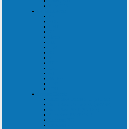
Galaxy 300
Back-UPS
General Electric
EP
VCL
LP31T
NP
Match
ML
TLE
SG
VH
VCO
LP11
GT
Site Pro
LP33
LP31
Systeme Electric
Smart-Save Online SRT (SRTSE)
Smart-Save Online SRV (SRVSE)
Smart-Save SMT (SMTSE)
Back-Save BV (BVSE)
Excelente VX
Excelente VL