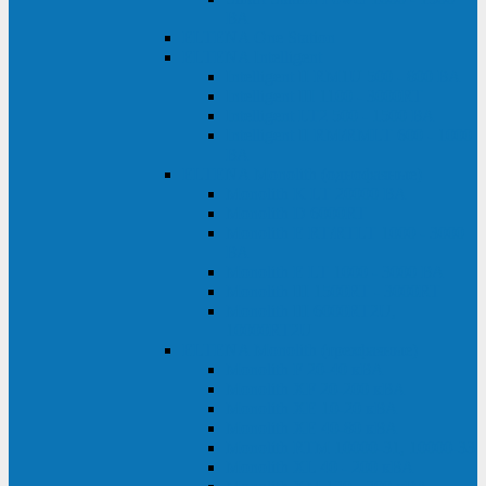
ВА
ELTENA One Station
ELTENA Intelligent
Intelligent II RM1U 500 - 800 ВА
Intelligent III 1100 - 3000RT
Intelligent LT2 500 - 1500 ВА
Intelligent II RM/RMLT 600 - 1000
ВА
ELTENA Monolith (однофазные)
Monolith K LT 20000 ВА
Monolith D 6000RT
Monolith E RT/RTLT 1000 - 3000
ВА
Monolith E LT 1000 - 3000 ВА
Monolith III 1500RT - 3000RT
Monolith III 6000RT2U,
10000RT2U
ELTENA Monolith (трехфазные)
Monolith F 20-40 кВА
Monolith XF 20-200 кВА
Monolith ХE 10-20 кВА
Monolith ХE 40-80 кВА
Monolith RTM 10000-31, 10000-33
Monolith XL 40 - 200 кВА