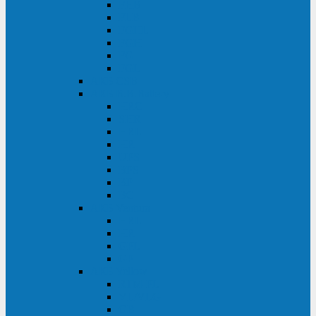
FHB
FLB
FGHL
FGH
FG
FGL
АКБ CSB
АКБ B.B.Battery
HRC
SHR
HRL
HR
UPS
BPS
BP
BC
АКБ Ventura
HRL
HR
GPL
GP
АКБ Yellow
RTM-PL
VL/VLG
GB