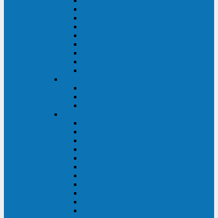
Master Industrial
Master HP
Master HP UL
Master HE
Master FC400
iPlug
iDialog
iDialog Rack
Sentinel Pro
Импульс
Импульс Фристайл
Импульс Боксер
Импульс Модуль
APC
Easy UPS 3S
Easy UPS 3M
Smart-UPS VT
Symmetra PX
Galaxy 3500
Galaxy 5500
Galaxy 7000
Smart-UPS On-Line
Back-UPS Pro
Smart-UPS
Symmetra