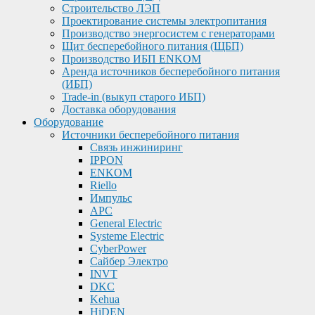
Строительство ЛЭП
Проектирование системы электропитания
Производство энергосистем с генераторами
Щит бесперебойного питания (ЩБП)
Производство ИБП ENKOМ
Аренда источников бесперебойного питания
(ИБП)
Trade-in (выкуп старого ИБП)
Доставка оборудования
Оборудование
Источники бесперебойного питания
Связь инжиниринг
IPPON
ENKOM
Riello
Импульс
APC
General Electric
Systeme Electric
CyberPower
Сайбер Электро
INVT
DKC
Kehua
HiDEN