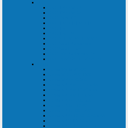
DKC
DKC TRIO MDB
DKC TRIO MDA
DKC Extra TT
DKC Trio XT/Trio XTG
DKC Trio TT
DKC Trio TM
DKC Solo MD/Solo MMB
DKC Small Rackmount
DKC Small Tower
DKC Info Rackmount Pro
DKC Info/Info LCD/Info PDU
Kehua
Kehua Myria 60-200
Kehua MR33 400-1600
Kehua MR33 30-600
Kehua KR-RM Li 1-3 кВА
Kehua KR-RM 10-40 кВА
Kehua KR-RM 1-3 кВА
Kehua KR33T 300-600
Kehua KR33T 10-40
Kehua KR33 300-1200
Kehua KR33 10-40 10-40 кВА
Kehua KR11T 6-10 кВА
Kehua KR11-J Plus 6-10 кВА