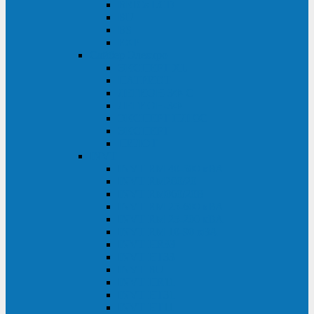
BRICs LCD
BU
BS
EXP
Сайбер Электро
ЭКСПЕРТ XL
ПАТРИОТ
ЛЕГИОН-3Ф-C
ЛЕГИОН-3Ф
ЭКСПЕРТ ПЛЮС
ЭКСПЕРТ
ПИЛОТ
INVT
INVT RM 40-500 кВА
INVT RM200/20
INVT RM060/20B
INVT RM 25-600 кВА
INVT RM 25-200 кВА
INVT RM 10-90 кВА
INVT HR33
INVT HT33
INVT BU
INVT HR11
INVT HT31
INVT HT11