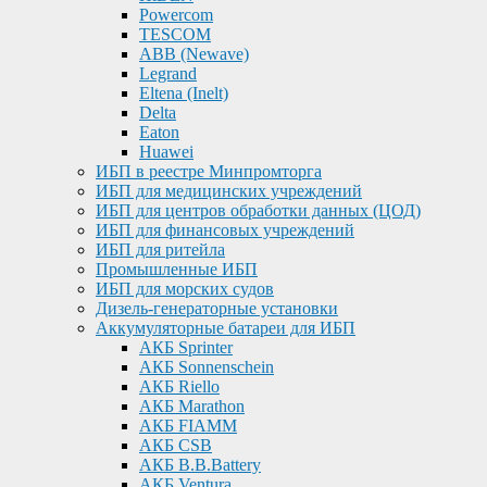
Powercom
TESCOM
ABB (Newave)
Legrand
Eltena (Inelt)
Delta
Eaton
Huawei
ИБП в реестре Минпромторга
ИБП для медицинских учреждений
ИБП для центров обработки данных (ЦОД)
ИБП для финансовых учреждений
ИБП для ритейла
Промышленные ИБП
ИБП для морских судов
Дизель-генераторные установки
Аккумуляторные батареи для ИБП
АКБ Sprinter
АКБ Sonnenschein
АКБ Riello
АКБ Marathon
АКБ FIAMM
АКБ CSB
АКБ B.B.Battery
АКБ Ventura