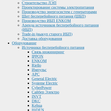
Строительство ЛЭП
Проектирование системы электропитания
Производство энергосистем с генераторами
Щит бесперебойного питания (ЩБП)
Производство ИБП ENKOМ
Аренда источников бесперебойного питания
(ИБП)
Trade-in (выкуп старого ИБП)
Доставка оборудования
Оборудование
Источники бесперебойного питания
Связь инжиниринг
IPPON
ENKOM
Riello
Импульс
APC
General Electric
Systeme Electric
CyberPower
Сайбер Электро
INVT
DKC
Kehua
HiDEN