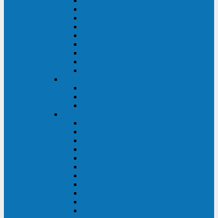
Master Industrial
Master HP
Master HP UL
Master HE
Master FC400
iPlug
iDialog
iDialog Rack
Sentinel Pro
Импульс
Импульс Фристайл
Импульс Боксер
Импульс Модуль
APC
Easy UPS 3S
Easy UPS 3M
Smart-UPS VT
Symmetra PX
Galaxy 3500
Galaxy 5500
Galaxy 7000
Smart-UPS On-Line
Back-UPS Pro
Smart-UPS
Symmetra