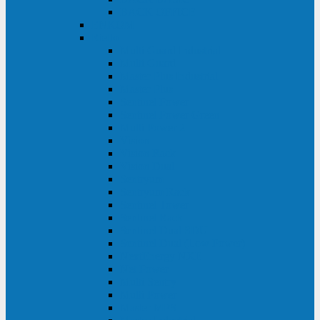
BACK OFFICE
ENKOM
Riello
Multi Guard Industrial
Multi Guard
Master Plus Industrial
Master Plus
Sentinel Power
Sentinel Power Green
Multi Power 2
Vision
Vision Rack
Vision Dual
Sentryum
Sentryum Rack
Sentinel Tower
Sentinel Rack
Sentinel Dual SDU
Sentinel Dual (Low Power)
NextEnergy NXE
Net Power
Multi Sentry
Multi Power
Master MPS