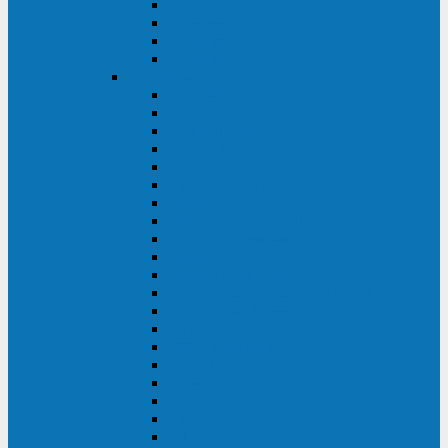
Excelente VM
Uniprom 3L
Uniprom 3M
Uniprom 3S
CyberPower
CPS (600-7500ВА)
SMP (350-750ВА)
HSTP3T (3:3)
SM/SMX (3:3)
OLS (3:1)
RT33 (3 фазы)
Online S (ECO)
Online S (Advanced)
Online S (Premium)
Online (OL)
Online (High-Density)
Professional Rackmount (PR RT)
Professional Tower (PR)
PLT
Office Rackmount (OR)
PFC Sinewave (CP)
Value Pro
Value SOHO
Value
UT