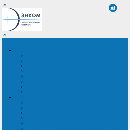
✕
✕
Санкт-Петербург
Компания
О компании
Реквизиты
Сертификаты
Партнеры
Проекты
Отзывы
Новости
Вакансии
Услуги
ИБП в реестре Минпромторга
Регистрация и защита проекта
Подбор аналогов ИБП
Подбор ИБП
Импортозамещение ИБП
Обследование систем электроснабжения объекта