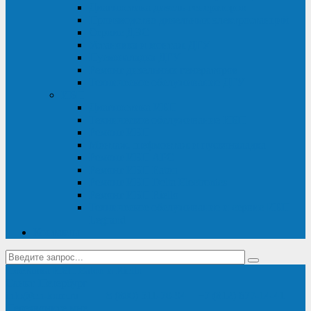
Диагностика дизель-генераторов
Производство дизельных электростанций
Сервис ДЭС
Установка и монтаж ДГУ
Пусконаладка ДГУ
Ремонт дизельных генераторов
Техническое обслуживание ДГУ
ИБП
Диагностика ИБП
Техническое обслуживание ИБП
Ремонт ИБП
Монтаж, шефмонтаж и пусконаладка
Ремонт ИБП APC
Ремонт ИБП Eaton
Ремонт ИБП Delta Electronics
Ремонт ИБП Riello
Техническое обслуживание и сервис ИБП
Legrand
Контакты
Поставка ИБП Eaton и Riello
Санкт-Петербург
info@en-kom.ru
8 (800) 511-70-94
+7 (812) 677-14-41
Перезвоните мне