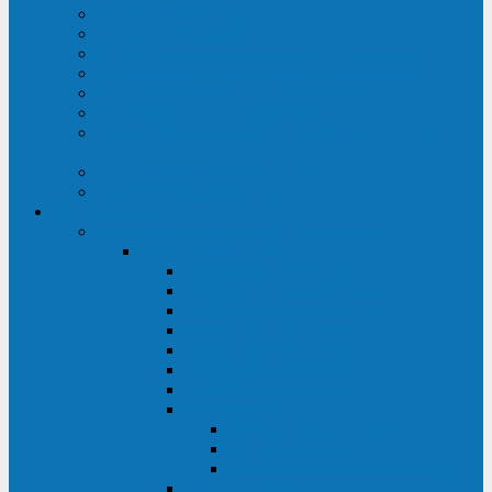
Строительство ЦОД
Строительство ЛЭП
Проектирование системы электропитания
Производство энергосистем с генераторами
Щит бесперебойного питания (ЩБП)
Производство ИБП ENKOМ
Аренда источников бесперебойного питания
(ИБП)
Trade-in (выкуп старого ИБП)
Доставка оборудования
Оборудование
Источники бесперебойного питания
Связь инжиниринг
СИПБ 0,8-2 кВА Tower
СИПБ 1-3 кВА Rack/Tower
СИПБ 6-20 кВА Rack/Tower
СИПБ 1-3 кВА Tower
СИПБ 6-20 кВА Tower
СИП380А 10-500 кВА
СИП380Б 10-800 кВА
СИП380А МД
Шкафы модульных ИБП
Силовые модули
Батарейные кабинеты и модули
Опции для ИБП