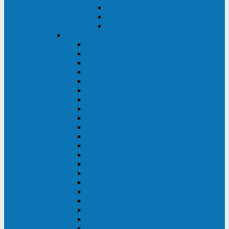
Контролеры и датчики
Батарейные модули
Монтажные комплекты
IPPON
GAME POWER PRO
INNOVA II T
INNOVA G2 L
INNOVA RT TOWER 3-1
SMART WINNER II
SMART WINNER II EURO
SMART WINNER II 1U
SMART POWER PRO II
SMART POWER PRO II EURO
INNOVA RT
INNOVA RT II
INNOVA RT 33 TOWER
INNOVA G2
INNOVA G2 EURO
BACK VERSO
BACK POWER PRO II
BACK POWER PRO II EURO
BACK COMFO PRO II
BACK BASIC EURO
BACK BASIC EURO S
BACK BASIC