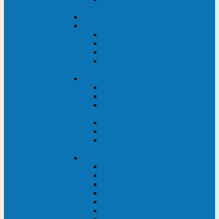
ВА
ELTENA One Station
ELTENA Intelligent
Intelligent II RM1U 500 - 800 ВА
Intelligent III 1100 - 3000RT
Intelligent LT2 500 - 1500 ВА
Intelligent II RM/RMLT 600 - 1000
ВА
ELTENA Monolith (однофазные)
Monolith K LT 20000 ВА
Monolith D 6000RT
Monolith E RT/RTLT 1000 - 3000
ВА
Monolith E LT 1000 - 3000 ВА
Monolith III 1500RT - 3000RT
Monolith III 6000RT2U,
10000RT2U
ELTENA Monolith (трехфазные)
Monolith F 20-40 кВА
Monolith XF 20-200 кВА
Monolith ХE 10-20 кВА
Monolith ХE 40-80 кВА
Monolith RTM 10000-31, 10000-33
Monolith XL 40 - 200 кВА