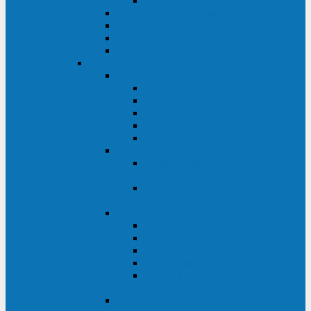
Monolith XM 120 - 200 кВА
ELTENA постоянного тока
Прочее оборудование ELTENA
Софт для ИБП ELTENA
Батарейные шкафы и блоки ELTENA
Delta
Delta ULTRON
Delta Ultron H (15 - 30 кВА)
Delta Ultron NT (20 - 500 кВА)
Delta Ultron HPH (20 - 200 кВА)
Delta Ultron EH (10 - 20 кВА)
Delta Ultron DPS (160 - 1200 кВА)
Delta MODULON
Delta Modulon NH Plus (20 - 120
кВА)
Delta Modulon DPH (20 - 600
кВА)
Delta AMPLON
Delta Amplon MX (1,1 - 3 кВА)
Delta Amplon GAIA (1 - 3 кВА)
Delta Amplon N Series (1 - 3 кВА)
Delta Amplon R Series (1 - 3 кВА)
Delta Amplon RT Series (1 - 20
кВА)
Delta AGILON