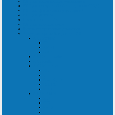
ИБП для медицинских учреждений
ИБП для центров обработки данных (ЦОД)
ИБП для финансовых учреждений
ИБП для ритейла
Промышленные ИБП
ИБП для морских судов
Дизель-генераторные установки
Аккумуляторные батареи для ИБП
АКБ Sprinter
PP
XP-FT
P-XP
АКБ Sonnenschein
АКБ Riello
АКБ Marathon
XL
L
PowerCycle
M-FTX
M-FT
АКБ FIAMM
SLA
FHC
FHT2
FIT