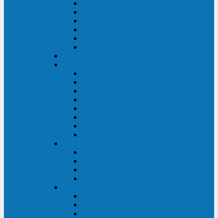
FHB
FLB
FGHL
FGH
FG
FGL
АКБ CSB
АКБ B.B.Battery
HRC
SHR
HRL
HR
UPS
BPS
BP
BC
АКБ Ventura
HRL
HR
GPL
GP
АКБ Yellow
RTM-PL
VL/VLG
GB