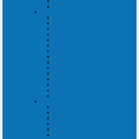
Galaxy 300
Back-UPS
General Electric
EP
VCL
LP31T
NP
Match
ML
TLE
SG
VH
VCO
LP11
GT
Site Pro
LP33
LP31
Systeme Electric
Smart-Save Online SRT (SRTSE)
Smart-Save Online SRV (SRVSE)
Smart-Save SMT (SMTSE)
Back-Save BV (BVSE)
Excelente VX
Excelente VL