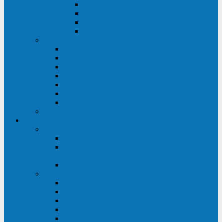
ABF
AB
HRL-W
HR / HRL
Опции для ИБП
Распределители питания (PDU)
Модули байпаса
Батарейные кабинеты
Монтажные комплекты
Карты управления и датчики контроля
Батарейные модули
Кабели и переходники
Запасные части, инструменты и принадлежности
Сервис-центр
АКБ
Обслуживание АКБ
Контрольно-тренировочный цикл
аккумуляторных батарей
Замена аккумуляторов в ИБП
ДГУ
Модернизация ДГУ
Мониторинг ДГУ
Испытание ДГУ под нагрузкой
Проектирование ДГУ
Поставка дизельных электростанций