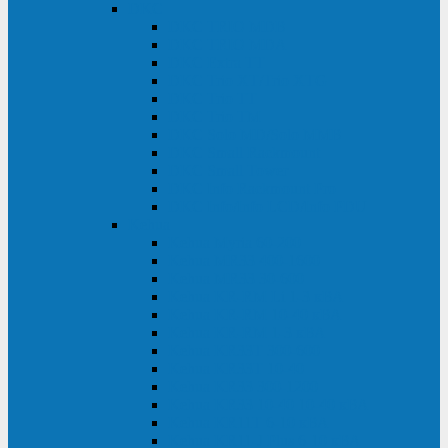
DKC
DKC TRIO MDB
DKC TRIO MDA
DKC Extra TT
DKC Trio XT/Trio XTG
DKC Trio TT
DKC Trio TM
DKC Solo MD/Solo MMB
DKC Small Rackmount
DKC Small Tower
DKC Info Rackmount Pro
DKC Info/Info LCD/Info PDU
Kehua
Kehua Myria 60-200
Kehua MR33 400-1600
Kehua MR33 30-600
Kehua KR-RM Li 1-3 кВА
Kehua KR-RM 10-40 кВА
Kehua KR-RM 1-3 кВА
Kehua KR33T 300-600
Kehua KR33T 10-40
Kehua KR33 300-1200
Kehua KR33 10-40 10-40 кВА
Kehua KR11T 6-10 кВА
Kehua KR11-J Plus 6-10 кВА