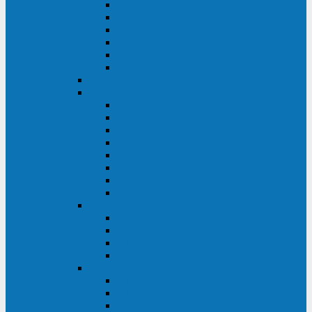
FHB
FLB
FGHL
FGH
FG
FGL
АКБ CSB
АКБ B.B.Battery
HRC
SHR
HRL
HR
UPS
BPS
BP
BC
АКБ Ventura
HRL
HR
GPL
GP
АКБ Yellow
RTM-PL
VL/VLG
GB