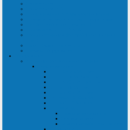
Строительство ЦОД
Строительство ЛЭП
Проектирование системы электропитания
Производство энергосистем с генераторами
Щит бесперебойного питания (ЩБП)
Производство ИБП ENKOМ
Аренда источников бесперебойного питания
(ИБП)
Trade-in (выкуп старого ИБП)
Доставка оборудования
Оборудование
Источники бесперебойного питания
Связь инжиниринг
СИПБ 0,8-2 кВА Tower
СИПБ 1-3 кВА Rack/Tower
СИПБ 6-20 кВА Rack/Tower
СИПБ 1-3 кВА Tower
СИПБ 6-20 кВА Tower
СИП380А 10-500 кВА
СИП380Б 10-800 кВА
СИП380А МД
Шкафы модульных ИБП
Силовые модули
Батарейные кабинеты и модули
Опции для ИБП