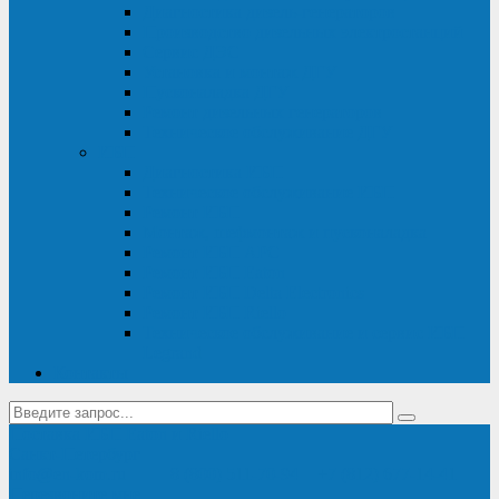
Диагностика дизель-генераторов
Производство дизельных электростанций
Сервис ДЭС
Установка и монтаж ДГУ
Пусконаладка ДГУ
Ремонт дизельных генераторов
Техническое обслуживание ДГУ
ИБП
Диагностика ИБП
Техническое обслуживание ИБП
Ремонт ИБП
Монтаж, шефмонтаж и пусконаладка
Ремонт ИБП APC
Ремонт ИБП Eaton
Ремонт ИБП Delta Electronics
Ремонт ИБП Riello
Техническое обслуживание и сервис ИБП
Legrand
Контакты
Поставка ИБП Eaton и Riello
Санкт-Петербург
info@en-kom.ru
8 (800) 511-70-94
+7 (812) 677-14-41
Перезвоните мне