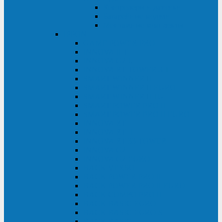
Контролеры и датчики
Батарейные модули
Монтажные комплекты
IPPON
GAME POWER PRO
INNOVA II T
INNOVA G2 L
INNOVA RT TOWER 3-1
SMART WINNER II
SMART WINNER II EURO
SMART WINNER II 1U
SMART POWER PRO II
SMART POWER PRO II EURO
INNOVA RT
INNOVA RT II
INNOVA RT 33 TOWER
INNOVA G2
INNOVA G2 EURO
BACK VERSO
BACK POWER PRO II
BACK POWER PRO II EURO
BACK COMFO PRO II
BACK BASIC EURO
BACK BASIC EURO S
BACK BASIC