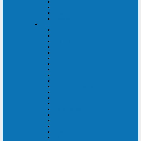
Excelente VM
Uniprom 3L
Uniprom 3M
Uniprom 3S
CyberPower
CPS (600-7500ВА)
SMP (350-750ВА)
HSTP3T (3:3)
SM/SMX (3:3)
OLS (3:1)
RT33 (3 фазы)
Online S (ECO)
Online S (Advanced)
Online S (Premium)
Online (OL)
Online (High-Density)
Professional Rackmount (PR RT)
Professional Tower (PR)
PLT
Office Rackmount (OR)
PFC Sinewave (CP)
Value Pro
Value SOHO
Value
UT