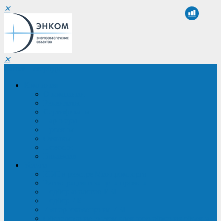
✕
✕
Санкт-Петербург
Компания
О компании
Реквизиты
Сертификаты
Партнеры
Проекты
Отзывы
Новости
Вакансии
Услуги
ИБП в реестре Минпромторга
Регистрация и защита проекта
Подбор аналогов ИБП
Подбор ИБП
Импортозамещение ИБП
Обследование систем электроснабжения объекта