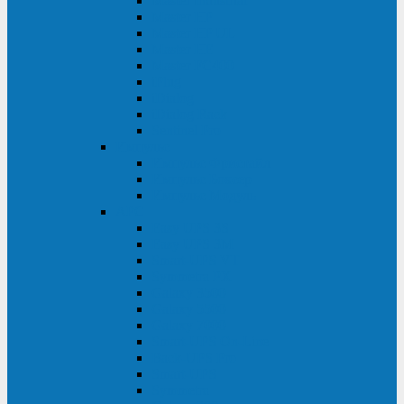
Master Industrial
Master HP
Master HP UL
Master HE
Master FC400
iPlug
iDialog
iDialog Rack
Sentinel Pro
Импульс
Импульс Фристайл
Импульс Боксер
Импульс Модуль
APC
Easy UPS 3S
Easy UPS 3M
Smart-UPS VT
Symmetra PX
Galaxy 3500
Galaxy 5500
Galaxy 7000
Smart-UPS On-Line
Back-UPS Pro
Smart-UPS
Symmetra