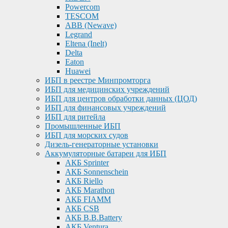
Powercom
TESCOM
ABB (Newave)
Legrand
Eltena (Inelt)
Delta
Eaton
Huawei
ИБП в реестре Минпромторга
ИБП для медицинских учреждений
ИБП для центров обработки данных (ЦОД)
ИБП для финансовых учреждений
ИБП для ритейла
Промышленные ИБП
ИБП для морских судов
Дизель-генераторные установки
Аккумуляторные батареи для ИБП
АКБ Sprinter
АКБ Sonnenschein
АКБ Riello
АКБ Marathon
АКБ FIAMM
АКБ CSB
АКБ B.B.Battery
АКБ Ventura