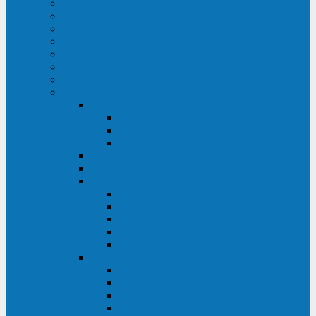
ИБП для медицинских учреждений
ИБП для центров обработки данных (ЦОД)
ИБП для финансовых учреждений
ИБП для ритейла
Промышленные ИБП
ИБП для морских судов
Дизель-генераторные установки
Аккумуляторные батареи для ИБП
АКБ Sprinter
PP
XP-FT
P-XP
АКБ Sonnenschein
АКБ Riello
АКБ Marathon
XL
L
PowerCycle
M-FTX
M-FT
АКБ FIAMM
SLA
FHC
FHT2
FIT