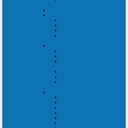
ВА
ELTENA One Station
ELTENA Intelligent
Intelligent II RM1U 500 - 800 ВА
Intelligent III 1100 - 3000RT
Intelligent LT2 500 - 1500 ВА
Intelligent II RM/RMLT 600 - 1000
ВА
ELTENA Monolith (однофазные)
Monolith K LT 20000 ВА
Monolith D 6000RT
Monolith E RT/RTLT 1000 - 3000
ВА
Monolith E LT 1000 - 3000 ВА
Monolith III 1500RT - 3000RT
Monolith III 6000RT2U,
10000RT2U
ELTENA Monolith (трехфазные)
Monolith F 20-40 кВА
Monolith XF 20-200 кВА
Monolith ХE 10-20 кВА
Monolith ХE 40-80 кВА
Monolith RTM 10000-31, 10000-33
Monolith XL 40 - 200 кВА