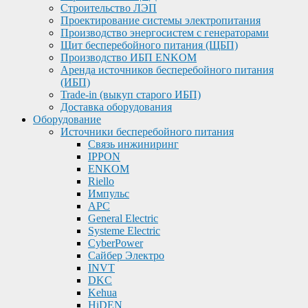
Строительство ЛЭП
Проектирование системы электропитания
Производство энергосистем с генераторами
Щит бесперебойного питания (ЩБП)
Производство ИБП ENKOМ
Аренда источников бесперебойного питания
(ИБП)
Trade-in (выкуп старого ИБП)
Доставка оборудования
Оборудование
Источники бесперебойного питания
Связь инжиниринг
IPPON
ENKOM
Riello
Импульс
APC
General Electric
Systeme Electric
CyberPower
Сайбер Электро
INVT
DKC
Kehua
HiDEN