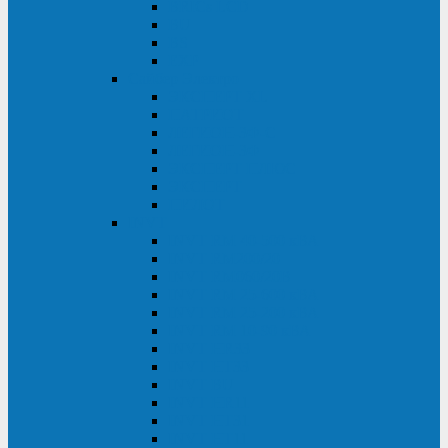
BRICs LCD
BU
BS
EXP
Сайбер Электро
ЭКСПЕРТ XL
ПАТРИОТ
ЛЕГИОН-3Ф-C
ЛЕГИОН-3Ф
ЭКСПЕРТ ПЛЮС
ЭКСПЕРТ
ПИЛОТ
INVT
INVT RM 40-500 кВА
INVT RM200/20
INVT RM060/20B
INVT RM 25-600 кВА
INVT RM 25-200 кВА
INVT RM 10-90 кВА
INVT HR33
INVT HT33
INVT BU
INVT HR11
INVT HT31
INVT HT11