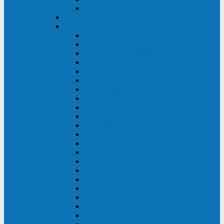
BACK OFFICE
ENKOM
Riello
Multi Guard Industrial
Multi Guard
Master Plus Industrial
Master Plus
Sentinel Power
Sentinel Power Green
Multi Power 2
Vision
Vision Rack
Vision Dual
Sentryum
Sentryum Rack
Sentinel Tower
Sentinel Rack
Sentinel Dual SDU
Sentinel Dual (Low Power)
NextEnergy NXE
Net Power
Multi Sentry
Multi Power
Master MPS