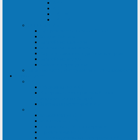
ABF
AB
HRL-W
HR / HRL
Опции для ИБП
Распределители питания (PDU)
Модули байпаса
Батарейные кабинеты
Монтажные комплекты
Карты управления и датчики контроля
Батарейные модули
Кабели и переходники
Запасные части, инструменты и принадлежности
Сервис-центр
АКБ
Обслуживание АКБ
Контрольно-тренировочный цикл
аккумуляторных батарей
Замена аккумуляторов в ИБП
ДГУ
Модернизация ДГУ
Мониторинг ДГУ
Испытание ДГУ под нагрузкой
Проектирование ДГУ
Поставка дизельных электростанций