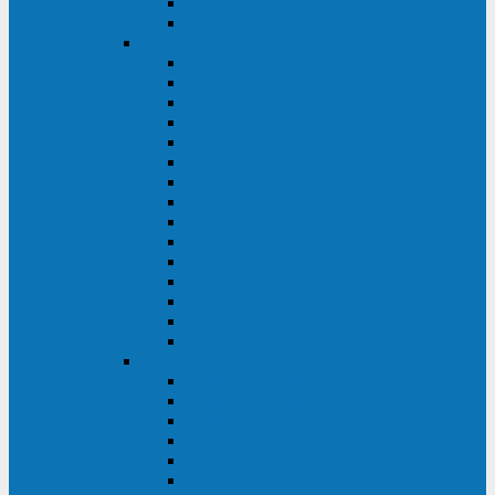
Galaxy 300
Back-UPS
General Electric
EP
VCL
LP31T
NP
Match
ML
TLE
SG
VH
VCO
LP11
GT
Site Pro
LP33
LP31
Systeme Electric
Smart-Save Online SRT (SRTSE)
Smart-Save Online SRV (SRVSE)
Smart-Save SMT (SMTSE)
Back-Save BV (BVSE)
Excelente VX
Excelente VL