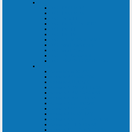
DKC
DKC TRIO MDB
DKC TRIO MDA
DKC Extra TT
DKC Trio XT/Trio XTG
DKC Trio TT
DKC Trio TM
DKC Solo MD/Solo MMB
DKC Small Rackmount
DKC Small Tower
DKC Info Rackmount Pro
DKC Info/Info LCD/Info PDU
Kehua
Kehua Myria 60-200
Kehua MR33 400-1600
Kehua MR33 30-600
Kehua KR-RM Li 1-3 кВА
Kehua KR-RM 10-40 кВА
Kehua KR-RM 1-3 кВА
Kehua KR33T 300-600
Kehua KR33T 10-40
Kehua KR33 300-1200
Kehua KR33 10-40 10-40 кВА
Kehua KR11T 6-10 кВА
Kehua KR11-J Plus 6-10 кВА