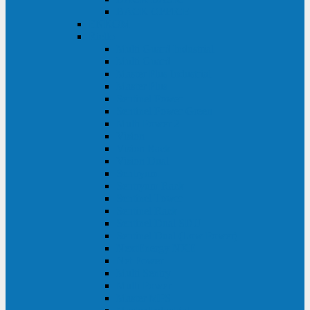
BACK OFFICE
ENKOM
Riello
Multi Guard Industrial
Multi Guard
Master Plus Industrial
Master Plus
Sentinel Power
Sentinel Power Green
Multi Power 2
Vision
Vision Rack
Vision Dual
Sentryum
Sentryum Rack
Sentinel Tower
Sentinel Rack
Sentinel Dual SDU
Sentinel Dual (Low Power)
NextEnergy NXE
Net Power
Multi Sentry
Multi Power
Master MPS