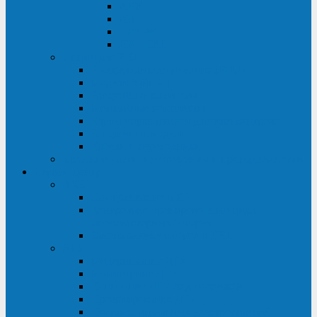
ABF
AB
HRL-W
HR / HRL
Опции для ИБП
Распределители питания (PDU)
Модули байпаса
Батарейные кабинеты
Монтажные комплекты
Карты управления и датчики контроля
Батарейные модули
Кабели и переходники
Запасные части, инструменты и принадлежности
Сервис-центр
АКБ
Обслуживание АКБ
Контрольно-тренировочный цикл
аккумуляторных батарей
Замена аккумуляторов в ИБП
ДГУ
Модернизация ДГУ
Мониторинг ДГУ
Испытание ДГУ под нагрузкой
Проектирование ДГУ
Поставка дизельных электростанций