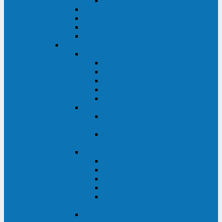
Monolith XM 120 - 200 кВА
ELTENA постоянного тока
Прочее оборудование ELTENA
Софт для ИБП ELTENA
Батарейные шкафы и блоки ELTENA
Delta
Delta ULTRON
Delta Ultron H (15 - 30 кВА)
Delta Ultron NT (20 - 500 кВА)
Delta Ultron HPH (20 - 200 кВА)
Delta Ultron EH (10 - 20 кВА)
Delta Ultron DPS (160 - 1200 кВА)
Delta MODULON
Delta Modulon NH Plus (20 - 120
кВА)
Delta Modulon DPH (20 - 600
кВА)
Delta AMPLON
Delta Amplon MX (1,1 - 3 кВА)
Delta Amplon GAIA (1 - 3 кВА)
Delta Amplon N Series (1 - 3 кВА)
Delta Amplon R Series (1 - 3 кВА)
Delta Amplon RT Series (1 - 20
кВА)
Delta AGILON