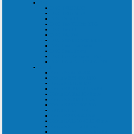
DKC
DKC TRIO MDB
DKC TRIO MDA
DKC Extra TT
DKC Trio XT/Trio XTG
DKC Trio TT
DKC Trio TM
DKC Solo MD/Solo MMB
DKC Small Rackmount
DKC Small Tower
DKC Info Rackmount Pro
DKC Info/Info LCD/Info PDU
Kehua
Kehua Myria 60-200
Kehua MR33 400-1600
Kehua MR33 30-600
Kehua KR-RM Li 1-3 кВА
Kehua KR-RM 10-40 кВА
Kehua KR-RM 1-3 кВА
Kehua KR33T 300-600
Kehua KR33T 10-40
Kehua KR33 300-1200
Kehua KR33 10-40 10-40 кВА
Kehua KR11T 6-10 кВА
Kehua KR11-J Plus 6-10 кВА