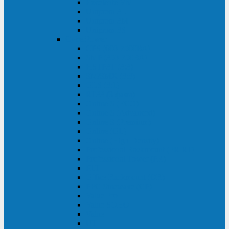
Excelente VM
Uniprom 3L
Uniprom 3M
Uniprom 3S
CyberPower
CPS (600-7500ВА)
SMP (350-750ВА)
HSTP3T (3:3)
SM/SMX (3:3)
OLS (3:1)
RT33 (3 фазы)
Online S (ECO)
Online S (Advanced)
Online S (Premium)
Online (OL)
Online (High-Density)
Professional Rackmount (PR RT)
Professional Tower (PR)
PLT
Office Rackmount (OR)
PFC Sinewave (CP)
Value Pro
Value SOHO
Value
UT