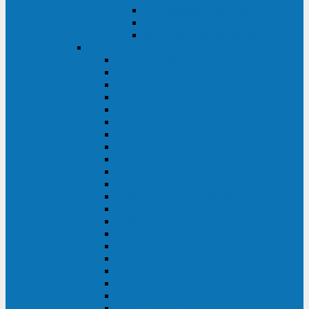
Контролеры и датчики
Батарейные модули
Монтажные комплекты
IPPON
GAME POWER PRO
INNOVA II T
INNOVA G2 L
INNOVA RT TOWER 3-1
SMART WINNER II
SMART WINNER II EURO
SMART WINNER II 1U
SMART POWER PRO II
SMART POWER PRO II EURO
INNOVA RT
INNOVA RT II
INNOVA RT 33 TOWER
INNOVA G2
INNOVA G2 EURO
BACK VERSO
BACK POWER PRO II
BACK POWER PRO II EURO
BACK COMFO PRO II
BACK BASIC EURO
BACK BASIC EURO S
BACK BASIC