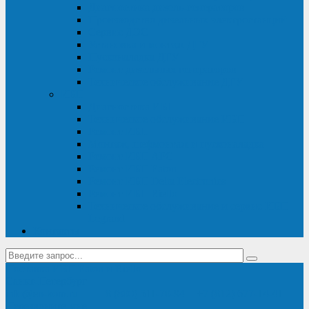
Диагностика дизель-генераторов
Производство дизельных электростанций
Сервис ДЭС
Установка и монтаж ДГУ
Пусконаладка ДГУ
Ремонт дизельных генераторов
Техническое обслуживание ДГУ
ИБП
Диагностика ИБП
Техническое обслуживание ИБП
Ремонт ИБП
Монтаж, шефмонтаж и пусконаладка
Ремонт ИБП APC
Ремонт ИБП Eaton
Ремонт ИБП Delta Electronics
Ремонт ИБП Riello
Техническое обслуживание и сервис ИБП
Legrand
Контакты
Поставка ИБП Eaton и Riello
Санкт-Петербург
info@en-kom.ru
8 (800) 511-70-94
+7 (812) 677-14-41
Перезвоните мне