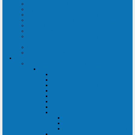
Строительство ЦОД
Строительство ЛЭП
Проектирование системы электропитания
Производство энергосистем с генераторами
Щит бесперебойного питания (ЩБП)
Производство ИБП ENKOМ
Аренда источников бесперебойного питания
(ИБП)
Trade-in (выкуп старого ИБП)
Доставка оборудования
Оборудование
Источники бесперебойного питания
Связь инжиниринг
СИПБ 0,8-2 кВА Tower
СИПБ 1-3 кВА Rack/Tower
СИПБ 6-20 кВА Rack/Tower
СИПБ 1-3 кВА Tower
СИПБ 6-20 кВА Tower
СИП380А 10-500 кВА
СИП380Б 10-800 кВА
СИП380А МД
Шкафы модульных ИБП
Силовые модули
Батарейные кабинеты и модули
Опции для ИБП