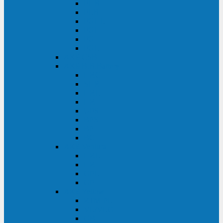
FHB
FLB
FGHL
FGH
FG
FGL
АКБ CSB
АКБ B.B.Battery
HRC
SHR
HRL
HR
UPS
BPS
BP
BC
АКБ Ventura
HRL
HR
GPL
GP
АКБ Yellow
RTM-PL
VL/VLG
GB