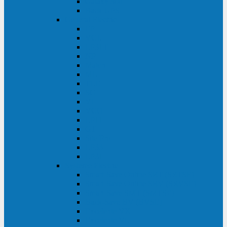
Galaxy 300
Back-UPS
General Electric
EP
VCL
LP31T
NP
Match
ML
TLE
SG
VH
VCO
LP11
GT
Site Pro
LP33
LP31
Systeme Electric
Smart-Save Online SRT (SRTSE)
Smart-Save Online SRV (SRVSE)
Smart-Save SMT (SMTSE)
Back-Save BV (BVSE)
Excelente VX
Excelente VL