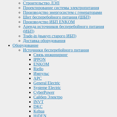
Строительство ЛЭП
Проектирование системы электропитания
Производство энергосистем с генераторами
Щит бесперебойного питания (ЩБП)
Производство ИБП ENKOМ
Аренда источников бесперебойного питания
(ИБП)
Trade-in (выкуп старого ИБП)
Доставка оборудования
Оборудование
Источники бесперебойного питания
Связь инжиниринг
IPPON
ENKOM
Riello
Импульс
APC
General Electric
Systeme Electric
CyberPower
Сайбер Электро
INVT
DKC
Kehua
HiDEN