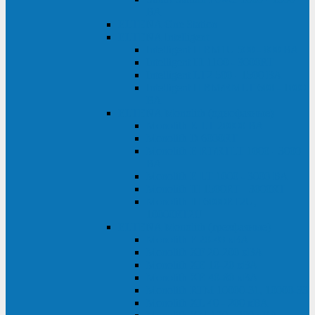
ВА
ELTENA One Station
ELTENA Intelligent
Intelligent II RM1U 500 - 800 ВА
Intelligent III 1100 - 3000RT
Intelligent LT2 500 - 1500 ВА
Intelligent II RM/RMLT 600 - 1000
ВА
ELTENA Monolith (однофазные)
Monolith K LT 20000 ВА
Monolith D 6000RT
Monolith E RT/RTLT 1000 - 3000
ВА
Monolith E LT 1000 - 3000 ВА
Monolith III 1500RT - 3000RT
Monolith III 6000RT2U,
10000RT2U
ELTENA Monolith (трехфазные)
Monolith F 20-40 кВА
Monolith XF 20-200 кВА
Monolith ХE 10-20 кВА
Monolith ХE 40-80 кВА
Monolith RTM 10000-31, 10000-33
Monolith XL 40 - 200 кВА