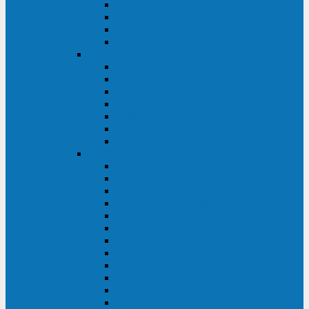
BRICs LCD
BU
BS
EXP
Сайбер Электро
ЭКСПЕРТ XL
ПАТРИОТ
ЛЕГИОН-3Ф-C
ЛЕГИОН-3Ф
ЭКСПЕРТ ПЛЮС
ЭКСПЕРТ
ПИЛОТ
INVT
INVT RM 40-500 кВА
INVT RM200/20
INVT RM060/20B
INVT RM 25-600 кВА
INVT RM 25-200 кВА
INVT RM 10-90 кВА
INVT HR33
INVT HT33
INVT BU
INVT HR11
INVT HT31
INVT HT11