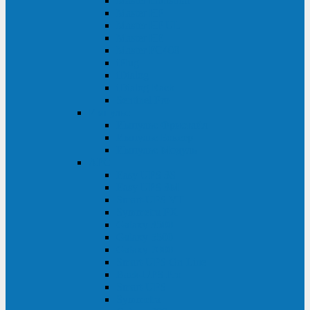
Master Industrial
Master HP
Master HP UL
Master HE
Master FC400
iPlug
iDialog
iDialog Rack
Sentinel Pro
Импульс
Импульс Фристайл
Импульс Боксер
Импульс Модуль
APC
Easy UPS 3S
Easy UPS 3M
Smart-UPS VT
Symmetra PX
Galaxy 3500
Galaxy 5500
Galaxy 7000
Smart-UPS On-Line
Back-UPS Pro
Smart-UPS
Symmetra