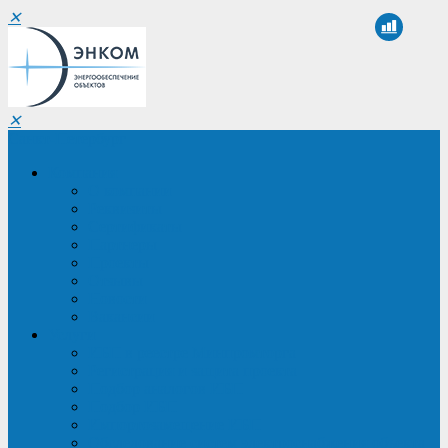
✕
✕
Санкт-Петербург
Компания
О компании
Реквизиты
Сертификаты
Партнеры
Проекты
Отзывы
Новости
Вакансии
Услуги
ИБП в реестре Минпромторга
Регистрация и защита проекта
Подбор аналогов ИБП
Подбор ИБП
Импортозамещение ИБП
Обследование систем электроснабжения объекта