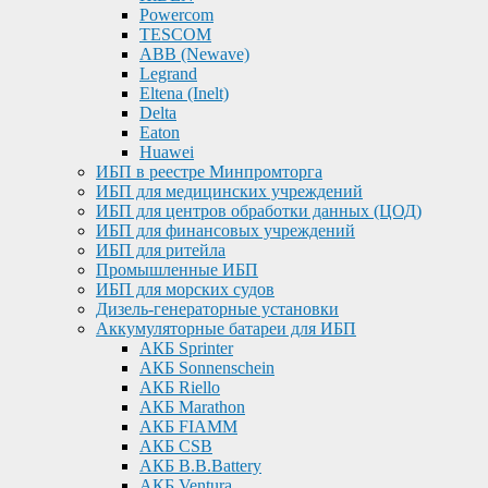
Powercom
TESCOM
ABB (Newave)
Legrand
Eltena (Inelt)
Delta
Eaton
Huawei
ИБП в реестре Минпромторга
ИБП для медицинских учреждений
ИБП для центров обработки данных (ЦОД)
ИБП для финансовых учреждений
ИБП для ритейла
Промышленные ИБП
ИБП для морских судов
Дизель-генераторные установки
Аккумуляторные батареи для ИБП
АКБ Sprinter
АКБ Sonnenschein
АКБ Riello
АКБ Marathon
АКБ FIAMM
АКБ CSB
АКБ B.B.Battery
АКБ Ventura