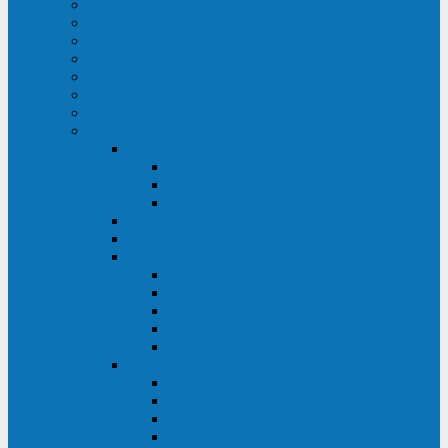
ИБП для медицинских учреждений
ИБП для центров обработки данных (ЦОД)
ИБП для финансовых учреждений
ИБП для ритейла
Промышленные ИБП
ИБП для морских судов
Дизель-генераторные установки
Аккумуляторные батареи для ИБП
АКБ Sprinter
PP
XP-FT
P-XP
АКБ Sonnenschein
АКБ Riello
АКБ Marathon
XL
L
PowerCycle
M-FTX
M-FT
АКБ FIAMM
SLA
FHC
FHT2
FIT