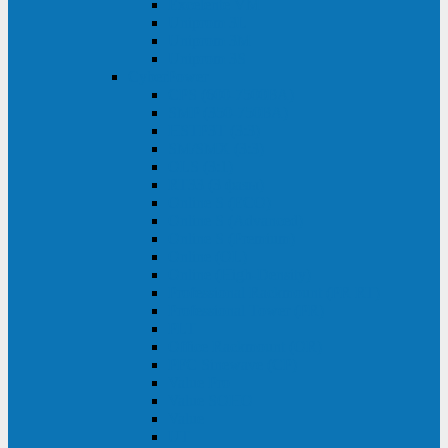
Excelente VM
Uniprom 3L
Uniprom 3M
Uniprom 3S
CyberPower
CPS (600-7500ВА)
SMP (350-750ВА)
HSTP3T (3:3)
SM/SMX (3:3)
OLS (3:1)
RT33 (3 фазы)
Online S (ECO)
Online S (Advanced)
Online S (Premium)
Online (OL)
Online (High-Density)
Professional Rackmount (PR RT)
Professional Tower (PR)
PLT
Office Rackmount (OR)
PFC Sinewave (CP)
Value Pro
Value SOHO
Value
UT