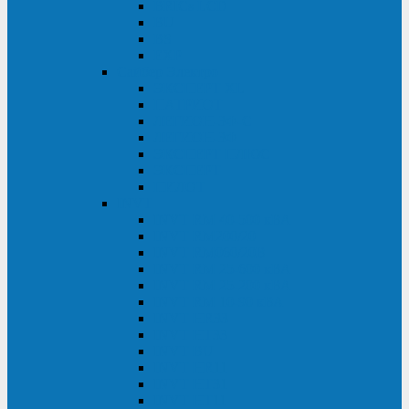
BRICs LCD
BU
BS
EXP
Сайбер Электро
ЭКСПЕРТ XL
ПАТРИОТ
ЛЕГИОН-3Ф-C
ЛЕГИОН-3Ф
ЭКСПЕРТ ПЛЮС
ЭКСПЕРТ
ПИЛОТ
INVT
INVT RM 40-500 кВА
INVT RM200/20
INVT RM060/20B
INVT RM 25-600 кВА
INVT RM 25-200 кВА
INVT RM 10-90 кВА
INVT HR33
INVT HT33
INVT BU
INVT HR11
INVT HT31
INVT HT11