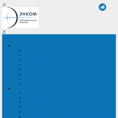
✕
✕
Санкт-Петербург
Компания
О компании
Реквизиты
Сертификаты
Партнеры
Проекты
Отзывы
Новости
Вакансии
Услуги
ИБП в реестре Минпромторга
Регистрация и защита проекта
Подбор аналогов ИБП
Подбор ИБП
Импортозамещение ИБП
Обследование систем электроснабжения объекта