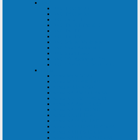
DKC
DKC TRIO MDB
DKC TRIO MDA
DKC Extra TT
DKC Trio XT/Trio XTG
DKC Trio TT
DKC Trio TM
DKC Solo MD/Solo MMB
DKC Small Rackmount
DKC Small Tower
DKC Info Rackmount Pro
DKC Info/Info LCD/Info PDU
Kehua
Kehua Myria 60-200
Kehua MR33 400-1600
Kehua MR33 30-600
Kehua KR-RM Li 1-3 кВА
Kehua KR-RM 10-40 кВА
Kehua KR-RM 1-3 кВА
Kehua KR33T 300-600
Kehua KR33T 10-40
Kehua KR33 300-1200
Kehua KR33 10-40 10-40 кВА
Kehua KR11T 6-10 кВА
Kehua KR11-J Plus 6-10 кВА