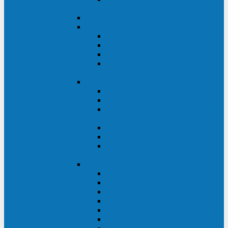
ВА
ELTENA One Station
ELTENA Intelligent
Intelligent II RM1U 500 - 800 ВА
Intelligent III 1100 - 3000RT
Intelligent LT2 500 - 1500 ВА
Intelligent II RM/RMLT 600 - 1000
ВА
ELTENA Monolith (однофазные)
Monolith K LT 20000 ВА
Monolith D 6000RT
Monolith E RT/RTLT 1000 - 3000
ВА
Monolith E LT 1000 - 3000 ВА
Monolith III 1500RT - 3000RT
Monolith III 6000RT2U,
10000RT2U
ELTENA Monolith (трехфазные)
Monolith F 20-40 кВА
Monolith XF 20-200 кВА
Monolith ХE 10-20 кВА
Monolith ХE 40-80 кВА
Monolith RTM 10000-31, 10000-33
Monolith XL 40 - 200 кВА