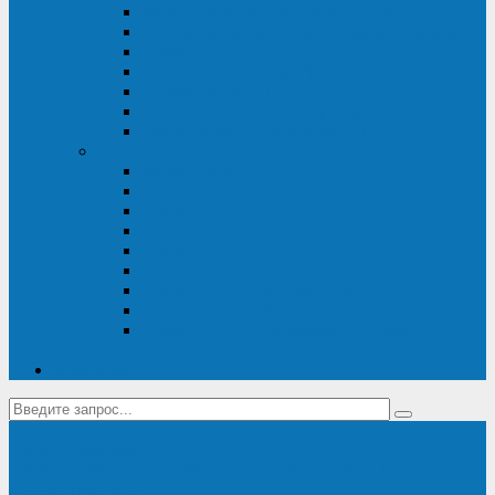
Диагностика дизель-генераторов
Производство дизельных электростанций
Сервис ДЭС
Установка и монтаж ДГУ
Пусконаладка ДГУ
Ремонт дизельных генераторов
Техническое обслуживание ДГУ
ИБП
Диагностика ИБП
Техническое обслуживание ИБП
Ремонт ИБП
Монтаж, шефмонтаж и пусконаладка
Ремонт ИБП APC
Ремонт ИБП Eaton
Ремонт ИБП Delta Electronics
Ремонт ИБП Riello
Техническое обслуживание и сервис ИБП
Legrand
Контакты
Поставка ИБП Eaton и Riello
Санкт-Петербург
info@en-kom.ru
8 (800) 511-70-94
+7 (812) 677-14-41
Перезвоните мне