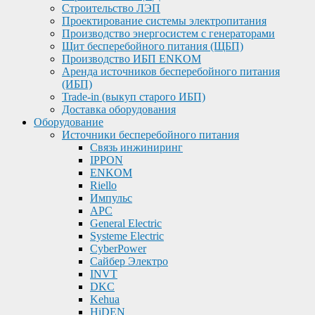
Строительство ЛЭП
Проектирование системы электропитания
Производство энергосистем с генераторами
Щит бесперебойного питания (ЩБП)
Производство ИБП ENKOМ
Аренда источников бесперебойного питания
(ИБП)
Trade-in (выкуп старого ИБП)
Доставка оборудования
Оборудование
Источники бесперебойного питания
Связь инжиниринг
IPPON
ENKOM
Riello
Импульс
APC
General Electric
Systeme Electric
CyberPower
Сайбер Электро
INVT
DKC
Kehua
HiDEN