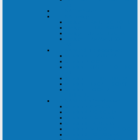
ВА
ELTENA One Station
ELTENA Intelligent
Intelligent II RM1U 500 - 800 ВА
Intelligent III 1100 - 3000RT
Intelligent LT2 500 - 1500 ВА
Intelligent II RM/RMLT 600 - 1000
ВА
ELTENA Monolith (однофазные)
Monolith K LT 20000 ВА
Monolith D 6000RT
Monolith E RT/RTLT 1000 - 3000
ВА
Monolith E LT 1000 - 3000 ВА
Monolith III 1500RT - 3000RT
Monolith III 6000RT2U,
10000RT2U
ELTENA Monolith (трехфазные)
Monolith F 20-40 кВА
Monolith XF 20-200 кВА
Monolith ХE 10-20 кВА
Monolith ХE 40-80 кВА
Monolith RTM 10000-31, 10000-33
Monolith XL 40 - 200 кВА