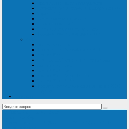
Диагностика дизель-генераторов
Производство дизельных электростанций
Сервис ДЭС
Установка и монтаж ДГУ
Пусконаладка ДГУ
Ремонт дизельных генераторов
Техническое обслуживание ДГУ
ИБП
Диагностика ИБП
Техническое обслуживание ИБП
Ремонт ИБП
Монтаж, шефмонтаж и пусконаладка
Ремонт ИБП APC
Ремонт ИБП Eaton
Ремонт ИБП Delta Electronics
Ремонт ИБП Riello
Техническое обслуживание и сервис ИБП
Legrand
Контакты
Поставка ИБП Eaton и Riello
Санкт-Петербург
info@en-kom.ru
8 (800) 511-70-94
+7 (812) 677-14-41
Перезвоните мне