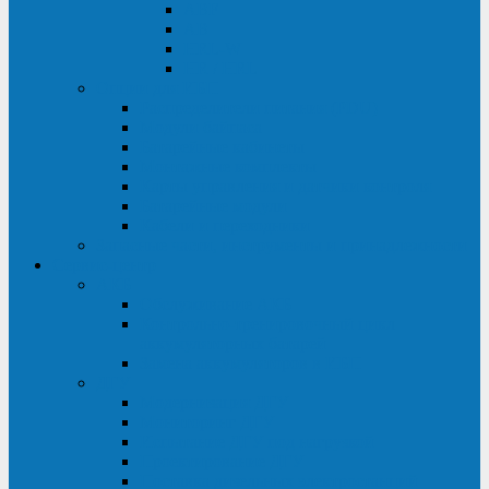
ABF
AB
HRL-W
HR / HRL
Опции для ИБП
Распределители питания (PDU)
Модули байпаса
Батарейные кабинеты
Монтажные комплекты
Карты управления и датчики контроля
Батарейные модули
Кабели и переходники
Запасные части, инструменты и принадлежности
Сервис-центр
АКБ
Обслуживание АКБ
Контрольно-тренировочный цикл
аккумуляторных батарей
Замена аккумуляторов в ИБП
ДГУ
Модернизация ДГУ
Мониторинг ДГУ
Испытание ДГУ под нагрузкой
Проектирование ДГУ
Поставка дизельных электростанций