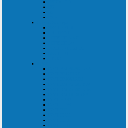
BRICs LCD
BU
BS
EXP
Сайбер Электро
ЭКСПЕРТ XL
ПАТРИОТ
ЛЕГИОН-3Ф-C
ЛЕГИОН-3Ф
ЭКСПЕРТ ПЛЮС
ЭКСПЕРТ
ПИЛОТ
INVT
INVT RM 40-500 кВА
INVT RM200/20
INVT RM060/20B
INVT RM 25-600 кВА
INVT RM 25-200 кВА
INVT RM 10-90 кВА
INVT HR33
INVT HT33
INVT BU
INVT HR11
INVT HT31
INVT HT11