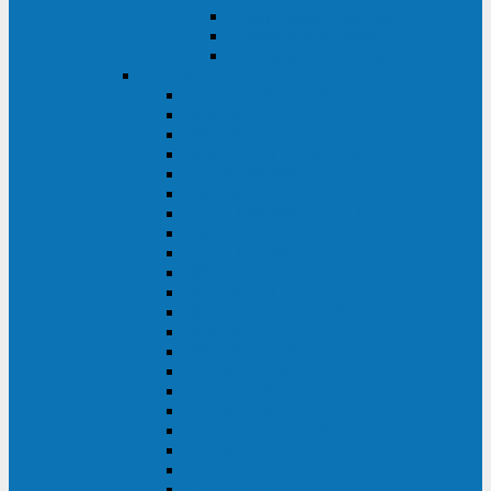
Контролеры и датчики
Батарейные модули
Монтажные комплекты
IPPON
GAME POWER PRO
INNOVA II T
INNOVA G2 L
INNOVA RT TOWER 3-1
SMART WINNER II
SMART WINNER II EURO
SMART WINNER II 1U
SMART POWER PRO II
SMART POWER PRO II EURO
INNOVA RT
INNOVA RT II
INNOVA RT 33 TOWER
INNOVA G2
INNOVA G2 EURO
BACK VERSO
BACK POWER PRO II
BACK POWER PRO II EURO
BACK COMFO PRO II
BACK BASIC EURO
BACK BASIC EURO S
BACK BASIC