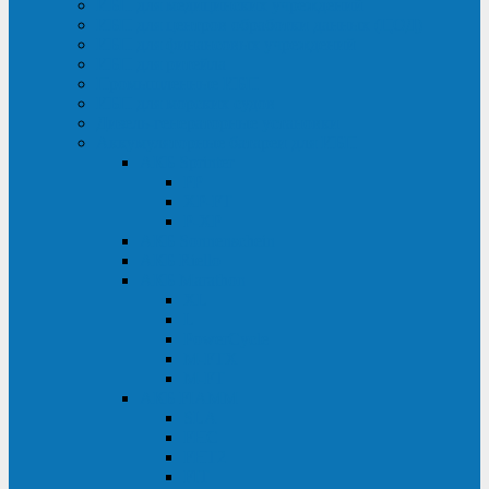
ИБП для медицинских учреждений
ИБП для центров обработки данных (ЦОД)
ИБП для финансовых учреждений
ИБП для ритейла
Промышленные ИБП
ИБП для морских судов
Дизель-генераторные установки
Аккумуляторные батареи для ИБП
АКБ Sprinter
PP
XP-FT
P-XP
АКБ Sonnenschein
АКБ Riello
АКБ Marathon
XL
L
PowerCycle
M-FTX
M-FT
АКБ FIAMM
SLA
FHC
FHT2
FIT