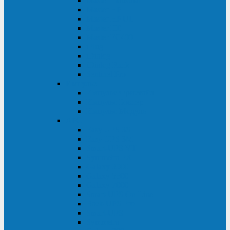
Master Industrial
Master HP
Master HP UL
Master HE
Master FC400
iPlug
iDialog
iDialog Rack
Sentinel Pro
Импульс
Импульс Фристайл
Импульс Боксер
Импульс Модуль
APC
Easy UPS 3S
Easy UPS 3M
Smart-UPS VT
Symmetra PX
Galaxy 3500
Galaxy 5500
Galaxy 7000
Smart-UPS On-Line
Back-UPS Pro
Smart-UPS
Symmetra