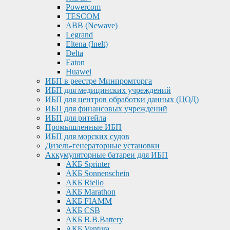
Powercom
TESCOM
ABB (Newave)
Legrand
Eltena (Inelt)
Delta
Eaton
Huawei
ИБП в реестре Минпромторга
ИБП для медицинских учреждений
ИБП для центров обработки данных (ЦОД)
ИБП для финансовых учреждений
ИБП для ритейла
Промышленные ИБП
ИБП для морских судов
Дизель-генераторные установки
Аккумуляторные батареи для ИБП
АКБ Sprinter
АКБ Sonnenschein
АКБ Riello
АКБ Marathon
АКБ FIAMM
АКБ CSB
АКБ B.B.Battery
АКБ Ventura