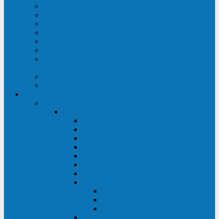
Строительство ЦОД
Строительство ЛЭП
Проектирование системы электропитания
Производство энергосистем с генераторами
Щит бесперебойного питания (ЩБП)
Производство ИБП ENKOМ
Аренда источников бесперебойного питания
(ИБП)
Trade-in (выкуп старого ИБП)
Доставка оборудования
Оборудование
Источники бесперебойного питания
Связь инжиниринг
СИПБ 0,8-2 кВА Tower
СИПБ 1-3 кВА Rack/Tower
СИПБ 6-20 кВА Rack/Tower
СИПБ 1-3 кВА Tower
СИПБ 6-20 кВА Tower
СИП380А 10-500 кВА
СИП380Б 10-800 кВА
СИП380А МД
Шкафы модульных ИБП
Силовые модули
Батарейные кабинеты и модули
Опции для ИБП