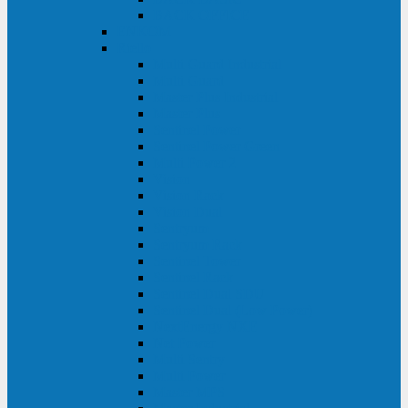
BACK OFFICE
ENKOM
Riello
Multi Guard Industrial
Multi Guard
Master Plus Industrial
Master Plus
Sentinel Power
Sentinel Power Green
Multi Power 2
Vision
Vision Rack
Vision Dual
Sentryum
Sentryum Rack
Sentinel Tower
Sentinel Rack
Sentinel Dual SDU
Sentinel Dual (Low Power)
NextEnergy NXE
Net Power
Multi Sentry
Multi Power
Master MPS