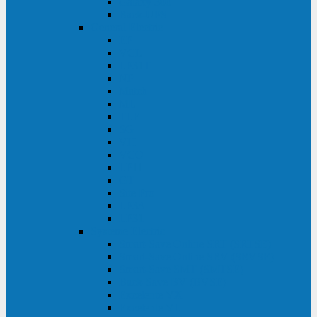
Galaxy 300
Back-UPS
General Electric
EP
VCL
LP31T
NP
Match
ML
TLE
SG
VH
VCO
LP11
GT
Site Pro
LP33
LP31
Systeme Electric
Smart-Save Online SRT (SRTSE)
Smart-Save Online SRV (SRVSE)
Smart-Save SMT (SMTSE)
Back-Save BV (BVSE)
Excelente VX
Excelente VL