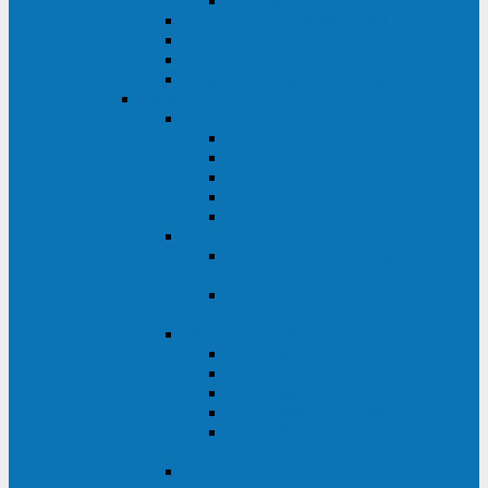
Monolith XM 120 - 200 кВА
ELTENA постоянного тока
Прочее оборудование ELTENA
Софт для ИБП ELTENA
Батарейные шкафы и блоки ELTENA
Delta
Delta ULTRON
Delta Ultron H (15 - 30 кВА)
Delta Ultron NT (20 - 500 кВА)
Delta Ultron HPH (20 - 200 кВА)
Delta Ultron EH (10 - 20 кВА)
Delta Ultron DPS (160 - 1200 кВА)
Delta MODULON
Delta Modulon NH Plus (20 - 120
кВА)
Delta Modulon DPH (20 - 600
кВА)
Delta AMPLON
Delta Amplon MX (1,1 - 3 кВА)
Delta Amplon GAIA (1 - 3 кВА)
Delta Amplon N Series (1 - 3 кВА)
Delta Amplon R Series (1 - 3 кВА)
Delta Amplon RT Series (1 - 20
кВА)
Delta AGILON