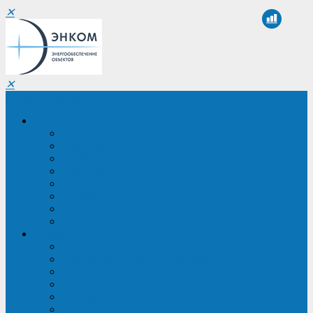
✕
✕
Санкт-Петербург
Компания
О компании
Реквизиты
Сертификаты
Партнеры
Проекты
Отзывы
Новости
Вакансии
Услуги
ИБП в реестре Минпромторга
Регистрация и защита проекта
Подбор аналогов ИБП
Подбор ИБП
Импортозамещение ИБП
Обследование систем электроснабжения объекта