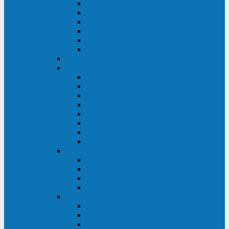
FHB
FLB
FGHL
FGH
FG
FGL
АКБ CSB
АКБ B.B.Battery
HRC
SHR
HRL
HR
UPS
BPS
BP
BC
АКБ Ventura
HRL
HR
GPL
GP
АКБ Yellow
RTM-PL
VL/VLG
GB