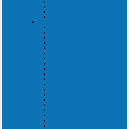
Excelente VM
Uniprom 3L
Uniprom 3M
Uniprom 3S
CyberPower
CPS (600-7500ВА)
SMP (350-750ВА)
HSTP3T (3:3)
SM/SMX (3:3)
OLS (3:1)
RT33 (3 фазы)
Online S (ECO)
Online S (Advanced)
Online S (Premium)
Online (OL)
Online (High-Density)
Professional Rackmount (PR RT)
Professional Tower (PR)
PLT
Office Rackmount (OR)
PFC Sinewave (CP)
Value Pro
Value SOHO
Value
UT