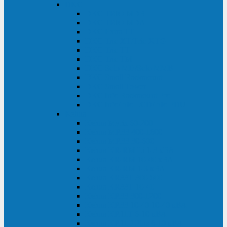
DKC
DKC TRIO MDB
DKC TRIO MDA
DKC Extra TT
DKC Trio XT/Trio XTG
DKC Trio TT
DKC Trio TM
DKC Solo MD/Solo MMB
DKC Small Rackmount
DKC Small Tower
DKC Info Rackmount Pro
DKC Info/Info LCD/Info PDU
Kehua
Kehua Myria 60-200
Kehua MR33 400-1600
Kehua MR33 30-600
Kehua KR-RM Li 1-3 кВА
Kehua KR-RM 10-40 кВА
Kehua KR-RM 1-3 кВА
Kehua KR33T 300-600
Kehua KR33T 10-40
Kehua KR33 300-1200
Kehua KR33 10-40 10-40 кВА
Kehua KR11T 6-10 кВА
Kehua KR11-J Plus 6-10 кВА