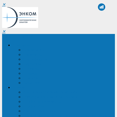
✕
✕
Санкт-Петербург
Компания
О компании
Реквизиты
Сертификаты
Партнеры
Проекты
Отзывы
Новости
Вакансии
Услуги
ИБП в реестре Минпромторга
Регистрация и защита проекта
Подбор аналогов ИБП
Подбор ИБП
Импортозамещение ИБП
Обследование систем электроснабжения объекта