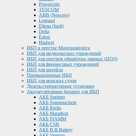
Powercom
TESCOM
ABB (Newave)
Legrand
Eltena (Inelt)
Delta
Eaton
Huawei
ИБП в реестре Минпромторга
ИБП для медицинских учреждений
ИБП для центров обработки данных (ЦОД)
ИБП для финансовых учреждений
ИБП для ритейла
Промышленные ИБП
ИБП для морских судов
Дизель-генераторные установки
Аккумуляторные батареи для ИБП
АКБ Sprinter
АКБ Sonnenschein
АКБ Riello
АКБ Marathon
АКБ FIAMM
АКБ CSB
АКБ B.B.Battery
АКБ Ventura