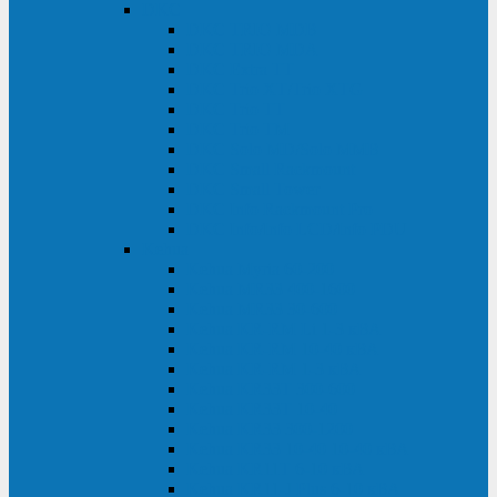
DKC
DKC TRIO MDB
DKC TRIO MDA
DKC Extra TT
DKC Trio XT/Trio XTG
DKC Trio TT
DKC Trio TM
DKC Solo MD/Solo MMB
DKC Small Rackmount
DKC Small Tower
DKC Info Rackmount Pro
DKC Info/Info LCD/Info PDU
Kehua
Kehua Myria 60-200
Kehua MR33 400-1600
Kehua MR33 30-600
Kehua KR-RM Li 1-3 кВА
Kehua KR-RM 10-40 кВА
Kehua KR-RM 1-3 кВА
Kehua KR33T 300-600
Kehua KR33T 10-40
Kehua KR33 300-1200
Kehua KR33 10-40 10-40 кВА
Kehua KR11T 6-10 кВА
Kehua KR11-J Plus 6-10 кВА