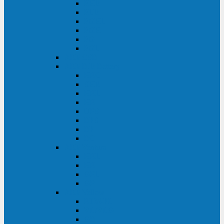
FHB
FLB
FGHL
FGH
FG
FGL
АКБ CSB
АКБ B.B.Battery
HRC
SHR
HRL
HR
UPS
BPS
BP
BC
АКБ Ventura
HRL
HR
GPL
GP
АКБ Yellow
RTM-PL
VL/VLG
GB