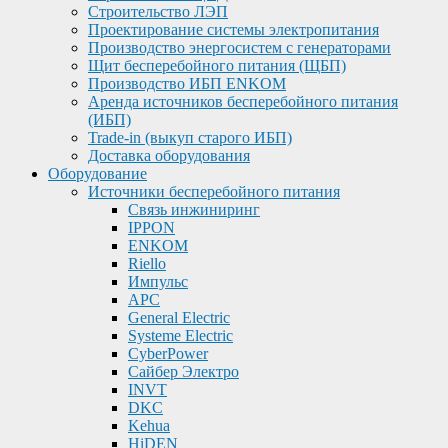
Строительство ЛЭП
Проектирование системы электропитания
Производство энергосистем с генераторами
Щит бесперебойного питания (ЩБП)
Производство ИБП ENKOМ
Аренда источников бесперебойного питания
(ИБП)
Trade-in (выкуп старого ИБП)
Доставка оборудования
Оборудование
Источники бесперебойного питания
Связь инжиниринг
IPPON
ENKOM
Riello
Импульс
APC
General Electric
Systeme Electric
CyberPower
Сайбер Электро
INVT
DKC
Kehua
HiDEN