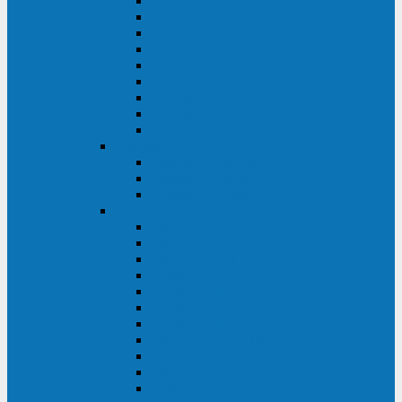
Master Industrial
Master HP
Master HP UL
Master HE
Master FC400
iPlug
iDialog
iDialog Rack
Sentinel Pro
Импульс
Импульс Фристайл
Импульс Боксер
Импульс Модуль
APC
Easy UPS 3S
Easy UPS 3M
Smart-UPS VT
Symmetra PX
Galaxy 3500
Galaxy 5500
Galaxy 7000
Smart-UPS On-Line
Back-UPS Pro
Smart-UPS
Symmetra