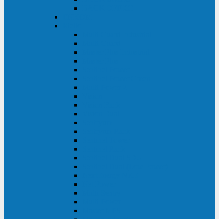
BACK OFFICE
ENKOM
Riello
Multi Guard Industrial
Multi Guard
Master Plus Industrial
Master Plus
Sentinel Power
Sentinel Power Green
Multi Power 2
Vision
Vision Rack
Vision Dual
Sentryum
Sentryum Rack
Sentinel Tower
Sentinel Rack
Sentinel Dual SDU
Sentinel Dual (Low Power)
NextEnergy NXE
Net Power
Multi Sentry
Multi Power
Master MPS