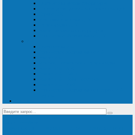
Диагностика дизель-генераторов
Производство дизельных электростанций
Сервис ДЭС
Установка и монтаж ДГУ
Пусконаладка ДГУ
Ремонт дизельных генераторов
Техническое обслуживание ДГУ
ИБП
Диагностика ИБП
Техническое обслуживание ИБП
Ремонт ИБП
Монтаж, шефмонтаж и пусконаладка
Ремонт ИБП APC
Ремонт ИБП Eaton
Ремонт ИБП Delta Electronics
Ремонт ИБП Riello
Техническое обслуживание и сервис ИБП
Legrand
Контакты
Поставка ИБП Eaton и Riello
Санкт-Петербург
info@en-kom.ru
8 (800) 511-70-94
+7 (812) 677-14-41
Перезвоните мне