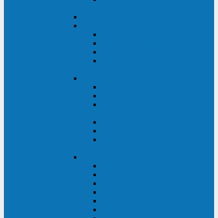
ВА
ELTENA One Station
ELTENA Intelligent
Intelligent II RM1U 500 - 800 ВА
Intelligent III 1100 - 3000RT
Intelligent LT2 500 - 1500 ВА
Intelligent II RM/RMLT 600 - 1000
ВА
ELTENA Monolith (однофазные)
Monolith K LT 20000 ВА
Monolith D 6000RT
Monolith E RT/RTLT 1000 - 3000
ВА
Monolith E LT 1000 - 3000 ВА
Monolith III 1500RT - 3000RT
Monolith III 6000RT2U,
10000RT2U
ELTENA Monolith (трехфазные)
Monolith F 20-40 кВА
Monolith XF 20-200 кВА
Monolith ХE 10-20 кВА
Monolith ХE 40-80 кВА
Monolith RTM 10000-31, 10000-33
Monolith XL 40 - 200 кВА