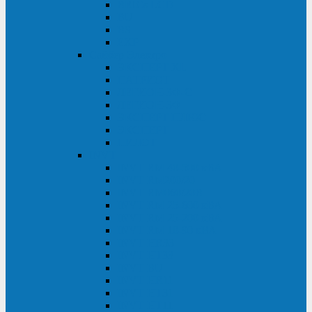
BRICs LCD
BU
BS
EXP
Сайбер Электро
ЭКСПЕРТ XL
ПАТРИОТ
ЛЕГИОН-3Ф-C
ЛЕГИОН-3Ф
ЭКСПЕРТ ПЛЮС
ЭКСПЕРТ
ПИЛОТ
INVT
INVT RM 40-500 кВА
INVT RM200/20
INVT RM060/20B
INVT RM 25-600 кВА
INVT RM 25-200 кВА
INVT RM 10-90 кВА
INVT HR33
INVT HT33
INVT BU
INVT HR11
INVT HT31
INVT HT11