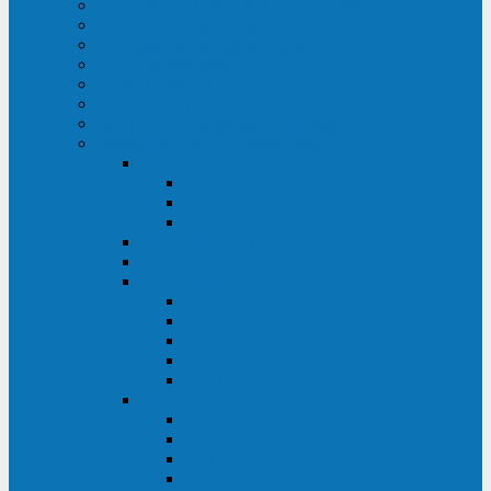
ИБП для медицинских учреждений
ИБП для центров обработки данных (ЦОД)
ИБП для финансовых учреждений
ИБП для ритейла
Промышленные ИБП
ИБП для морских судов
Дизель-генераторные установки
Аккумуляторные батареи для ИБП
АКБ Sprinter
PP
XP-FT
P-XP
АКБ Sonnenschein
АКБ Riello
АКБ Marathon
XL
L
PowerCycle
M-FTX
M-FT
АКБ FIAMM
SLA
FHC
FHT2
FIT