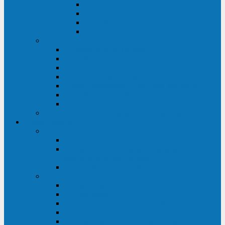
ABF
AB
HRL-W
HR / HRL
Опции для ИБП
Распределители питания (PDU)
Модули байпаса
Батарейные кабинеты
Монтажные комплекты
Карты управления и датчики контроля
Батарейные модули
Кабели и переходники
Запасные части, инструменты и принадлежности
Сервис-центр
АКБ
Обслуживание АКБ
Контрольно-тренировочный цикл
аккумуляторных батарей
Замена аккумуляторов в ИБП
ДГУ
Модернизация ДГУ
Мониторинг ДГУ
Испытание ДГУ под нагрузкой
Проектирование ДГУ
Поставка дизельных электростанций