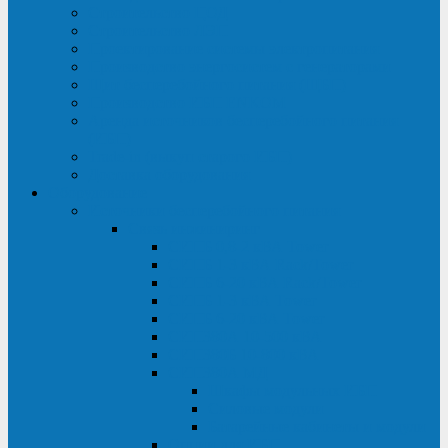
Строительство ЦОД
Строительство ЛЭП
Проектирование системы электропитания
Производство энергосистем с генераторами
Щит бесперебойного питания (ЩБП)
Производство ИБП ENKOМ
Аренда источников бесперебойного питания
(ИБП)
Trade-in (выкуп старого ИБП)
Доставка оборудования
Оборудование
Источники бесперебойного питания
Связь инжиниринг
СИПБ 0,8-2 кВА Tower
СИПБ 1-3 кВА Rack/Tower
СИПБ 6-20 кВА Rack/Tower
СИПБ 1-3 кВА Tower
СИПБ 6-20 кВА Tower
СИП380А 10-500 кВА
СИП380Б 10-800 кВА
СИП380А МД
Шкафы модульных ИБП
Силовые модули
Батарейные кабинеты и модули
Опции для ИБП