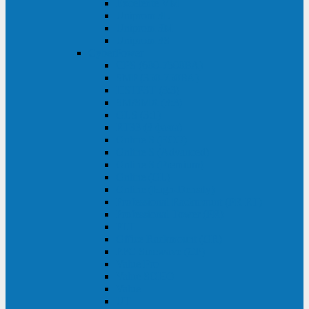
Excelente VM
Uniprom 3L
Uniprom 3M
Uniprom 3S
CyberPower
CPS (600-7500ВА)
SMP (350-750ВА)
HSTP3T (3:3)
SM/SMX (3:3)
OLS (3:1)
RT33 (3 фазы)
Online S (ECO)
Online S (Advanced)
Online S (Premium)
Online (OL)
Online (High-Density)
Professional Rackmount (PR RT)
Professional Tower (PR)
PLT
Office Rackmount (OR)
PFC Sinewave (CP)
Value Pro
Value SOHO
Value
UT