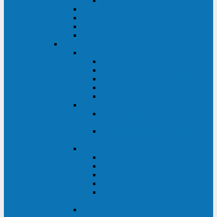
Monolith XM 120 - 200 кВА
ELTENA постоянного тока
Прочее оборудование ELTENA
Софт для ИБП ELTENA
Батарейные шкафы и блоки ELTENA
Delta
Delta ULTRON
Delta Ultron H (15 - 30 кВА)
Delta Ultron NT (20 - 500 кВА)
Delta Ultron HPH (20 - 200 кВА)
Delta Ultron EH (10 - 20 кВА)
Delta Ultron DPS (160 - 1200 кВА)
Delta MODULON
Delta Modulon NH Plus (20 - 120
кВА)
Delta Modulon DPH (20 - 600
кВА)
Delta AMPLON
Delta Amplon MX (1,1 - 3 кВА)
Delta Amplon GAIA (1 - 3 кВА)
Delta Amplon N Series (1 - 3 кВА)
Delta Amplon R Series (1 - 3 кВА)
Delta Amplon RT Series (1 - 20
кВА)
Delta AGILON