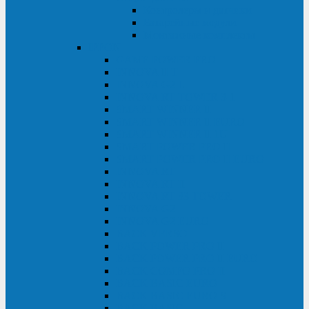
Контролеры и датчики
Батарейные модули
Монтажные комплекты
IPPON
GAME POWER PRO
INNOVA II T
INNOVA G2 L
INNOVA RT TOWER 3-1
SMART WINNER II
SMART WINNER II EURO
SMART WINNER II 1U
SMART POWER PRO II
SMART POWER PRO II EURO
INNOVA RT
INNOVA RT II
INNOVA RT 33 TOWER
INNOVA G2
INNOVA G2 EURO
BACK VERSO
BACK POWER PRO II
BACK POWER PRO II EURO
BACK COMFO PRO II
BACK BASIC EURO
BACK BASIC EURO S
BACK BASIC