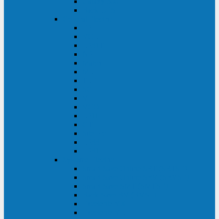
Galaxy 300
Back-UPS
General Electric
EP
VCL
LP31T
NP
Match
ML
TLE
SG
VH
VCO
LP11
GT
Site Pro
LP33
LP31
Systeme Electric
Smart-Save Online SRT (SRTSE)
Smart-Save Online SRV (SRVSE)
Smart-Save SMT (SMTSE)
Back-Save BV (BVSE)
Excelente VX
Excelente VL