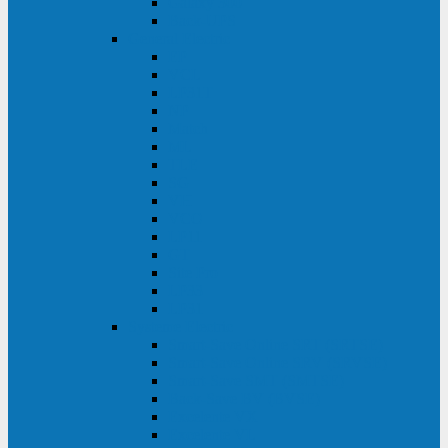
Galaxy 300
Back-UPS
General Electric
EP
VCL
LP31T
NP
Match
ML
TLE
SG
VH
VCO
LP11
GT
Site Pro
LP33
LP31
Systeme Electric
Smart-Save Online SRT (SRTSE)
Smart-Save Online SRV (SRVSE)
Smart-Save SMT (SMTSE)
Back-Save BV (BVSE)
Excelente VX
Excelente VL