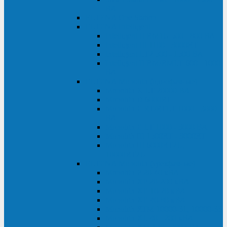
ВА
ELTENA One Station
ELTENA Intelligent
Intelligent II RM1U 500 - 800 ВА
Intelligent III 1100 - 3000RT
Intelligent LT2 500 - 1500 ВА
Intelligent II RM/RMLT 600 - 1000
ВА
ELTENA Monolith (однофазные)
Monolith K LT 20000 ВА
Monolith D 6000RT
Monolith E RT/RTLT 1000 - 3000
ВА
Monolith E LT 1000 - 3000 ВА
Monolith III 1500RT - 3000RT
Monolith III 6000RT2U,
10000RT2U
ELTENA Monolith (трехфазные)
Monolith F 20-40 кВА
Monolith XF 20-200 кВА
Monolith ХE 10-20 кВА
Monolith ХE 40-80 кВА
Monolith RTM 10000-31, 10000-33
Monolith XL 40 - 200 кВА