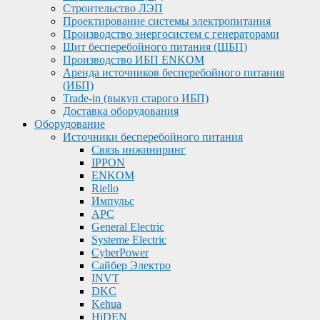
Строительство ЛЭП
Проектирование системы электропитания
Производство энергосистем с генераторами
Щит бесперебойного питания (ЩБП)
Производство ИБП ENKOМ
Аренда источников бесперебойного питания
(ИБП)
Trade-in (выкуп старого ИБП)
Доставка оборудования
Оборудование
Источники бесперебойного питания
Связь инжиниринг
IPPON
ENKOM
Riello
Импульс
APC
General Electric
Systeme Electric
CyberPower
Сайбер Электро
INVT
DKC
Kehua
HiDEN