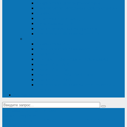
Диагностика дизель-генераторов
Производство дизельных электростанций
Сервис ДЭС
Установка и монтаж ДГУ
Пусконаладка ДГУ
Ремонт дизельных генераторов
Техническое обслуживание ДГУ
ИБП
Диагностика ИБП
Техническое обслуживание ИБП
Ремонт ИБП
Монтаж, шефмонтаж и пусконаладка
Ремонт ИБП APC
Ремонт ИБП Eaton
Ремонт ИБП Delta Electronics
Ремонт ИБП Riello
Техническое обслуживание и сервис ИБП
Legrand
Контакты
Поставка ИБП Eaton и Riello
Санкт-Петербург
info@en-kom.ru
8 (800) 511-70-94
+7 (812) 677-14-41
Перезвоните мне