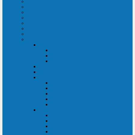
ИБП для медицинских учреждений
ИБП для центров обработки данных (ЦОД)
ИБП для финансовых учреждений
ИБП для ритейла
Промышленные ИБП
ИБП для морских судов
Дизель-генераторные установки
Аккумуляторные батареи для ИБП
АКБ Sprinter
PP
XP-FT
P-XP
АКБ Sonnenschein
АКБ Riello
АКБ Marathon
XL
L
PowerCycle
M-FTX
M-FT
АКБ FIAMM
SLA
FHC
FHT2
FIT