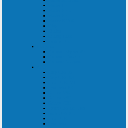
Master Industrial
Master HP
Master HP UL
Master HE
Master FC400
iPlug
iDialog
iDialog Rack
Sentinel Pro
Импульс
Импульс Фристайл
Импульс Боксер
Импульс Модуль
APC
Easy UPS 3S
Easy UPS 3M
Smart-UPS VT
Symmetra PX
Galaxy 3500
Galaxy 5500
Galaxy 7000
Smart-UPS On-Line
Back-UPS Pro
Smart-UPS
Symmetra