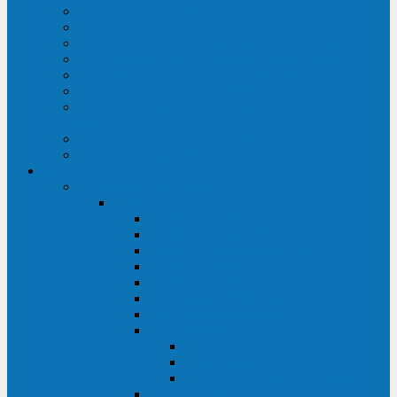
Строительство ЦОД
Строительство ЛЭП
Проектирование системы электропитания
Производство энергосистем с генераторами
Щит бесперебойного питания (ЩБП)
Производство ИБП ENKOМ
Аренда источников бесперебойного питания
(ИБП)
Trade-in (выкуп старого ИБП)
Доставка оборудования
Оборудование
Источники бесперебойного питания
Связь инжиниринг
СИПБ 0,8-2 кВА Tower
СИПБ 1-3 кВА Rack/Tower
СИПБ 6-20 кВА Rack/Tower
СИПБ 1-3 кВА Tower
СИПБ 6-20 кВА Tower
СИП380А 10-500 кВА
СИП380Б 10-800 кВА
СИП380А МД
Шкафы модульных ИБП
Силовые модули
Батарейные кабинеты и модули
Опции для ИБП