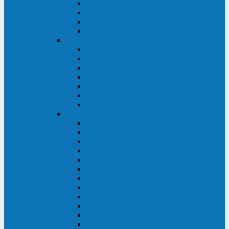
BRICs LCD
BU
BS
EXP
Сайбер Электро
ЭКСПЕРТ XL
ПАТРИОТ
ЛЕГИОН-3Ф-C
ЛЕГИОН-3Ф
ЭКСПЕРТ ПЛЮС
ЭКСПЕРТ
ПИЛОТ
INVT
INVT RM 40-500 кВА
INVT RM200/20
INVT RM060/20B
INVT RM 25-600 кВА
INVT RM 25-200 кВА
INVT RM 10-90 кВА
INVT HR33
INVT HT33
INVT BU
INVT HR11
INVT HT31
INVT HT11