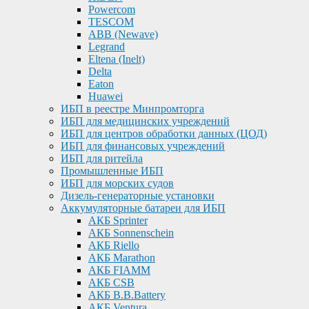
Powercom
TESCOM
ABB (Newave)
Legrand
Eltena (Inelt)
Delta
Eaton
Huawei
ИБП в реестре Минпромторга
ИБП для медицинских учреждений
ИБП для центров обработки данных (ЦОД)
ИБП для финансовых учреждений
ИБП для ритейла
Промышленные ИБП
ИБП для морских судов
Дизель-генераторные установки
Аккумуляторные батареи для ИБП
АКБ Sprinter
АКБ Sonnenschein
АКБ Riello
АКБ Marathon
АКБ FIAMM
АКБ CSB
АКБ B.B.Battery
АКБ Ventura