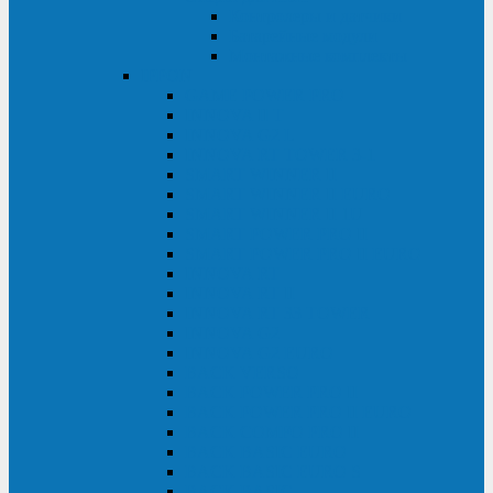
Контролеры и датчики
Батарейные модули
Монтажные комплекты
IPPON
GAME POWER PRO
INNOVA II T
INNOVA G2 L
INNOVA RT TOWER 3-1
SMART WINNER II
SMART WINNER II EURO
SMART WINNER II 1U
SMART POWER PRO II
SMART POWER PRO II EURO
INNOVA RT
INNOVA RT II
INNOVA RT 33 TOWER
INNOVA G2
INNOVA G2 EURO
BACK VERSO
BACK POWER PRO II
BACK POWER PRO II EURO
BACK COMFO PRO II
BACK BASIC EURO
BACK BASIC EURO S
BACK BASIC