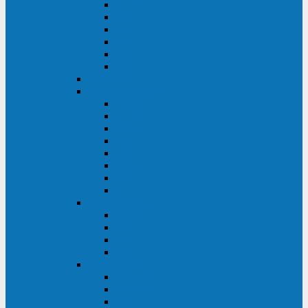
FHB
FLB
FGHL
FGH
FG
FGL
АКБ CSB
АКБ B.B.Battery
HRC
SHR
HRL
HR
UPS
BPS
BP
BC
АКБ Ventura
HRL
HR
GPL
GP
АКБ Yellow
RTM-PL
VL/VLG
GB