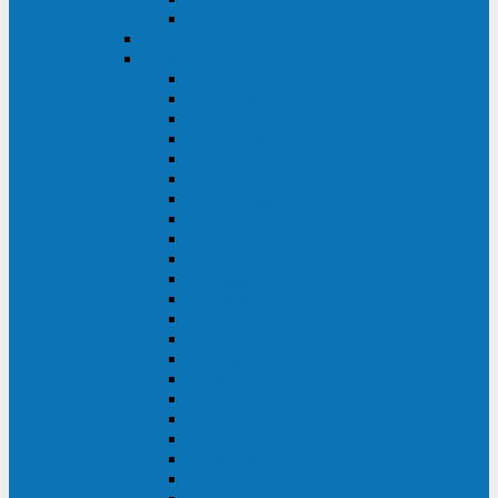
BACK OFFICE
ENKOM
Riello
Multi Guard Industrial
Multi Guard
Master Plus Industrial
Master Plus
Sentinel Power
Sentinel Power Green
Multi Power 2
Vision
Vision Rack
Vision Dual
Sentryum
Sentryum Rack
Sentinel Tower
Sentinel Rack
Sentinel Dual SDU
Sentinel Dual (Low Power)
NextEnergy NXE
Net Power
Multi Sentry
Multi Power
Master MPS