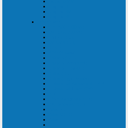
Excelente VM
Uniprom 3L
Uniprom 3M
Uniprom 3S
CyberPower
CPS (600-7500ВА)
SMP (350-750ВА)
HSTP3T (3:3)
SM/SMX (3:3)
OLS (3:1)
RT33 (3 фазы)
Online S (ECO)
Online S (Advanced)
Online S (Premium)
Online (OL)
Online (High-Density)
Professional Rackmount (PR RT)
Professional Tower (PR)
PLT
Office Rackmount (OR)
PFC Sinewave (CP)
Value Pro
Value SOHO
Value
UT