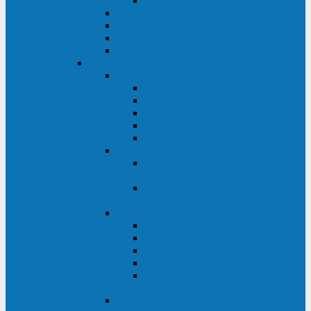
Monolith XM 120 - 200 кВА
ELTENA постоянного тока
Прочее оборудование ELTENA
Софт для ИБП ELTENA
Батарейные шкафы и блоки ELTENA
Delta
Delta ULTRON
Delta Ultron H (15 - 30 кВА)
Delta Ultron NT (20 - 500 кВА)
Delta Ultron HPH (20 - 200 кВА)
Delta Ultron EH (10 - 20 кВА)
Delta Ultron DPS (160 - 1200 кВА)
Delta MODULON
Delta Modulon NH Plus (20 - 120
кВА)
Delta Modulon DPH (20 - 600
кВА)
Delta AMPLON
Delta Amplon MX (1,1 - 3 кВА)
Delta Amplon GAIA (1 - 3 кВА)
Delta Amplon N Series (1 - 3 кВА)
Delta Amplon R Series (1 - 3 кВА)
Delta Amplon RT Series (1 - 20
кВА)
Delta AGILON