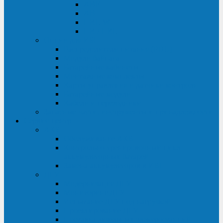
ABF
AB
HRL-W
HR / HRL
Опции для ИБП
Распределители питания (PDU)
Модули байпаса
Батарейные кабинеты
Монтажные комплекты
Карты управления и датчики контроля
Батарейные модули
Кабели и переходники
Запасные части, инструменты и принадлежности
Сервис-центр
АКБ
Обслуживание АКБ
Контрольно-тренировочный цикл
аккумуляторных батарей
Замена аккумуляторов в ИБП
ДГУ
Модернизация ДГУ
Мониторинг ДГУ
Испытание ДГУ под нагрузкой
Проектирование ДГУ
Поставка дизельных электростанций