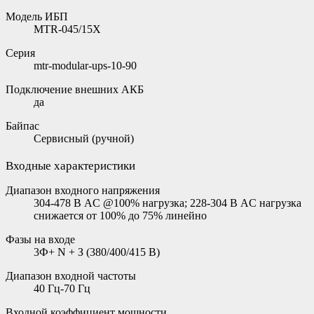
Модель ИБП
MTR-045/15X
Серия
mtr-modular-ups-10-90
Подключение внешних АКБ
да
Байпас
Сервисный (ручной)
Входные характеристики
Диапазон входного напряжения
304-478 В AC @100% нагрузка; 228-304 В AC нагрузка
снижается от 100% до 75% линейно
Фазы на входе
3Ф+ N + З (380/400/415 В)
Диапазон входной частоты
40 Гц-70 Гц
Входной коэффициент мощности