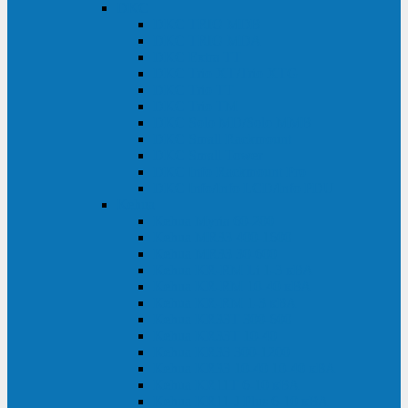
DKC
DKC TRIO MDB
DKC TRIO MDA
DKC Extra TT
DKC Trio XT/Trio XTG
DKC Trio TT
DKC Trio TM
DKC Solo MD/Solo MMB
DKC Small Rackmount
DKC Small Tower
DKC Info Rackmount Pro
DKC Info/Info LCD/Info PDU
Kehua
Kehua Myria 60-200
Kehua MR33 400-1600
Kehua MR33 30-600
Kehua KR-RM Li 1-3 кВА
Kehua KR-RM 10-40 кВА
Kehua KR-RM 1-3 кВА
Kehua KR33T 300-600
Kehua KR33T 10-40
Kehua KR33 300-1200
Kehua KR33 10-40 10-40 кВА
Kehua KR11T 6-10 кВА
Kehua KR11-J Plus 6-10 кВА