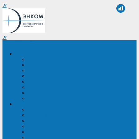
✕
✕
Санкт-Петербург
Компания
О компании
Реквизиты
Сертификаты
Партнеры
Проекты
Отзывы
Новости
Вакансии
Услуги
ИБП в реестре Минпромторга
Регистрация и защита проекта
Подбор аналогов ИБП
Подбор ИБП
Импортозамещение ИБП
Обследование систем электроснабжения объекта