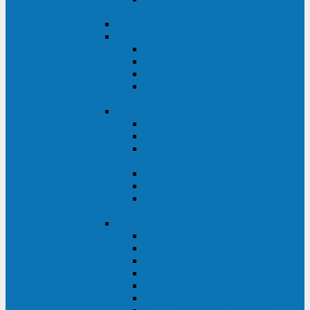
ВА
ELTENA One Station
ELTENA Intelligent
Intelligent II RM1U 500 - 800 ВА
Intelligent III 1100 - 3000RT
Intelligent LT2 500 - 1500 ВА
Intelligent II RM/RMLT 600 - 1000
ВА
ELTENA Monolith (однофазные)
Monolith K LT 20000 ВА
Monolith D 6000RT
Monolith E RT/RTLT 1000 - 3000
ВА
Monolith E LT 1000 - 3000 ВА
Monolith III 1500RT - 3000RT
Monolith III 6000RT2U,
10000RT2U
ELTENA Monolith (трехфазные)
Monolith F 20-40 кВА
Monolith XF 20-200 кВА
Monolith ХE 10-20 кВА
Monolith ХE 40-80 кВА
Monolith RTM 10000-31, 10000-33
Monolith XL 40 - 200 кВА