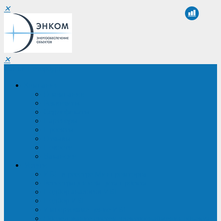
✕
✕
Санкт-Петербург
Компания
О компании
Реквизиты
Сертификаты
Партнеры
Проекты
Отзывы
Новости
Вакансии
Услуги
ИБП в реестре Минпромторга
Регистрация и защита проекта
Подбор аналогов ИБП
Подбор ИБП
Импортозамещение ИБП
Обследование систем электроснабжения объекта