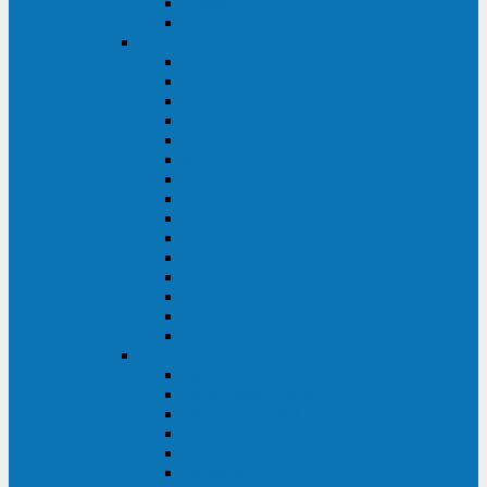
Galaxy 300
Back-UPS
General Electric
EP
VCL
LP31T
NP
Match
ML
TLE
SG
VH
VCO
LP11
GT
Site Pro
LP33
LP31
Systeme Electric
Smart-Save Online SRT (SRTSE)
Smart-Save Online SRV (SRVSE)
Smart-Save SMT (SMTSE)
Back-Save BV (BVSE)
Excelente VX
Excelente VL