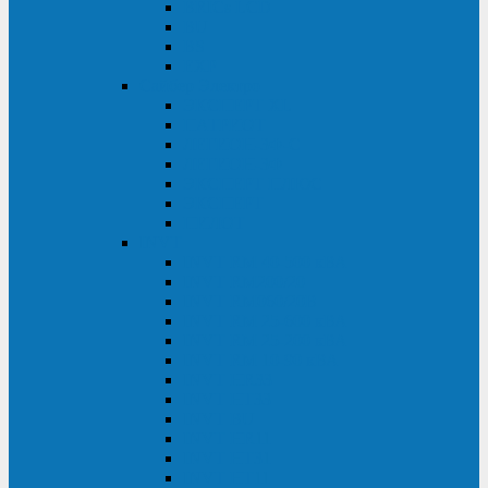
BRICs LCD
BU
BS
EXP
Сайбер Электро
ЭКСПЕРТ XL
ПАТРИОТ
ЛЕГИОН-3Ф-C
ЛЕГИОН-3Ф
ЭКСПЕРТ ПЛЮС
ЭКСПЕРТ
ПИЛОТ
INVT
INVT RM 40-500 кВА
INVT RM200/20
INVT RM060/20B
INVT RM 25-600 кВА
INVT RM 25-200 кВА
INVT RM 10-90 кВА
INVT HR33
INVT HT33
INVT BU
INVT HR11
INVT HT31
INVT HT11