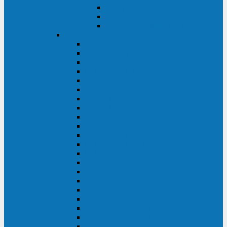
Контролеры и датчики
Батарейные модули
Монтажные комплекты
IPPON
GAME POWER PRO
INNOVA II T
INNOVA G2 L
INNOVA RT TOWER 3-1
SMART WINNER II
SMART WINNER II EURO
SMART WINNER II 1U
SMART POWER PRO II
SMART POWER PRO II EURO
INNOVA RT
INNOVA RT II
INNOVA RT 33 TOWER
INNOVA G2
INNOVA G2 EURO
BACK VERSO
BACK POWER PRO II
BACK POWER PRO II EURO
BACK COMFO PRO II
BACK BASIC EURO
BACK BASIC EURO S
BACK BASIC