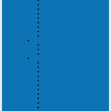
Master Industrial
Master HP
Master HP UL
Master HE
Master FC400
iPlug
iDialog
iDialog Rack
Sentinel Pro
Импульс
Импульс Фристайл
Импульс Боксер
Импульс Модуль
APC
Easy UPS 3S
Easy UPS 3M
Smart-UPS VT
Symmetra PX
Galaxy 3500
Galaxy 5500
Galaxy 7000
Smart-UPS On-Line
Back-UPS Pro
Smart-UPS
Symmetra