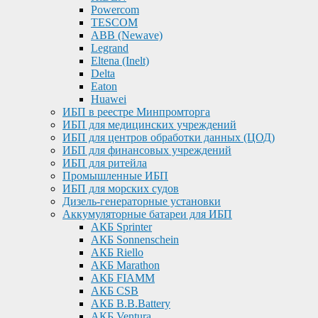
Powercom
TESCOM
ABB (Newave)
Legrand
Eltena (Inelt)
Delta
Eaton
Huawei
ИБП в реестре Минпромторга
ИБП для медицинских учреждений
ИБП для центров обработки данных (ЦОД)
ИБП для финансовых учреждений
ИБП для ритейла
Промышленные ИБП
ИБП для морских судов
Дизель-генераторные установки
Аккумуляторные батареи для ИБП
АКБ Sprinter
АКБ Sonnenschein
АКБ Riello
АКБ Marathon
АКБ FIAMM
АКБ CSB
АКБ B.B.Battery
АКБ Ventura