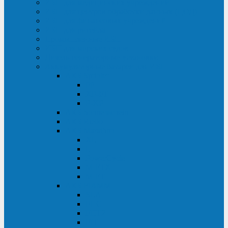
ИБП для медицинских учреждений
ИБП для центров обработки данных (ЦОД)
ИБП для финансовых учреждений
ИБП для ритейла
Промышленные ИБП
ИБП для морских судов
Дизель-генераторные установки
Аккумуляторные батареи для ИБП
АКБ Sprinter
PP
XP-FT
P-XP
АКБ Sonnenschein
АКБ Riello
АКБ Marathon
XL
L
PowerCycle
M-FTX
M-FT
АКБ FIAMM
SLA
FHC
FHT2
FIT