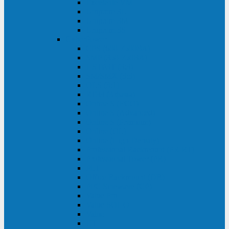
Excelente VM
Uniprom 3L
Uniprom 3M
Uniprom 3S
CyberPower
CPS (600-7500ВА)
SMP (350-750ВА)
HSTP3T (3:3)
SM/SMX (3:3)
OLS (3:1)
RT33 (3 фазы)
Online S (ECO)
Online S (Advanced)
Online S (Premium)
Online (OL)
Online (High-Density)
Professional Rackmount (PR RT)
Professional Tower (PR)
PLT
Office Rackmount (OR)
PFC Sinewave (CP)
Value Pro
Value SOHO
Value
UT