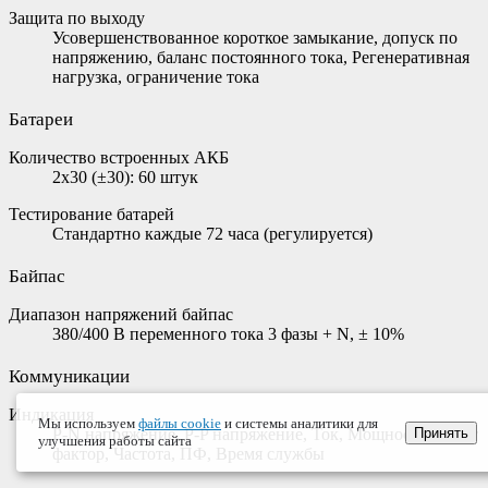
Защита по выходу
Усовершенствованное короткое замыкание, допуск по
напряжению, баланс постоянного тока, Регенеративная
нагрузка, ограничение тока
Батареи
Количество встроенных АКБ
2x30 (±30): 60 штук
Тестирование батарей
Стандартно каждые 72 часа (регулируется)
Байпас
Диапазон напряжений байпас
380/400 В переменного тока 3 фазы + N, ± 10%
Коммуникации
Индикация
Мы используем
файлы cookie
и системы аналитики для
Принять
P-N напряжение, P-P напряжение, Ток, Мощность, Крест
улучшения работы сайта
фактор, Частота, ПФ, Время службы