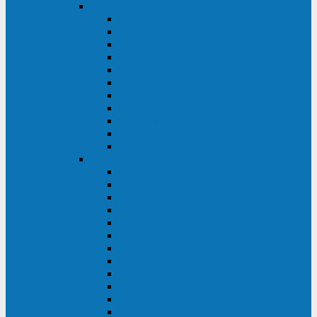
DKC
DKC TRIO MDB
DKC TRIO MDA
DKC Extra TT
DKC Trio XT/Trio XTG
DKC Trio TT
DKC Trio TM
DKC Solo MD/Solo MMB
DKC Small Rackmount
DKC Small Tower
DKC Info Rackmount Pro
DKC Info/Info LCD/Info PDU
Kehua
Kehua Myria 60-200
Kehua MR33 400-1600
Kehua MR33 30-600
Kehua KR-RM Li 1-3 кВА
Kehua KR-RM 10-40 кВА
Kehua KR-RM 1-3 кВА
Kehua KR33T 300-600
Kehua KR33T 10-40
Kehua KR33 300-1200
Kehua KR33 10-40 10-40 кВА
Kehua KR11T 6-10 кВА
Kehua KR11-J Plus 6-10 кВА