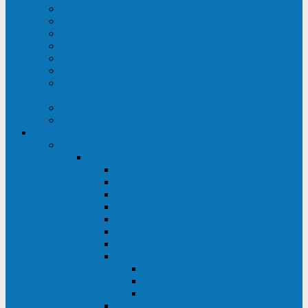
Строительство ЦОД
Строительство ЛЭП
Проектирование системы электропитания
Производство энергосистем с генераторами
Щит бесперебойного питания (ЩБП)
Производство ИБП ENKOМ
Аренда источников бесперебойного питания
(ИБП)
Trade-in (выкуп старого ИБП)
Доставка оборудования
Оборудование
Источники бесперебойного питания
Связь инжиниринг
СИПБ 0,8-2 кВА Tower
СИПБ 1-3 кВА Rack/Tower
СИПБ 6-20 кВА Rack/Tower
СИПБ 1-3 кВА Tower
СИПБ 6-20 кВА Tower
СИП380А 10-500 кВА
СИП380Б 10-800 кВА
СИП380А МД
Шкафы модульных ИБП
Силовые модули
Батарейные кабинеты и модули
Опции для ИБП