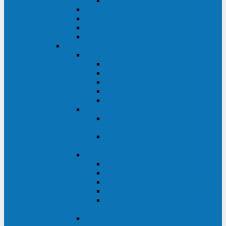
Monolith XM 120 - 200 кВА
ELTENA постоянного тока
Прочее оборудование ELTENA
Софт для ИБП ELTENA
Батарейные шкафы и блоки ELTENA
Delta
Delta ULTRON
Delta Ultron H (15 - 30 кВА)
Delta Ultron NT (20 - 500 кВА)
Delta Ultron HPH (20 - 200 кВА)
Delta Ultron EH (10 - 20 кВА)
Delta Ultron DPS (160 - 1200 кВА)
Delta MODULON
Delta Modulon NH Plus (20 - 120
кВА)
Delta Modulon DPH (20 - 600
кВА)
Delta AMPLON
Delta Amplon MX (1,1 - 3 кВА)
Delta Amplon GAIA (1 - 3 кВА)
Delta Amplon N Series (1 - 3 кВА)
Delta Amplon R Series (1 - 3 кВА)
Delta Amplon RT Series (1 - 20
кВА)
Delta AGILON