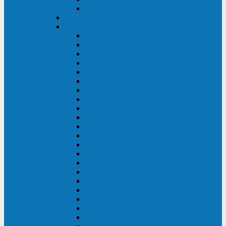
BACK OFFICE
ENKOM
Riello
Multi Guard Industrial
Multi Guard
Master Plus Industrial
Master Plus
Sentinel Power
Sentinel Power Green
Multi Power 2
Vision
Vision Rack
Vision Dual
Sentryum
Sentryum Rack
Sentinel Tower
Sentinel Rack
Sentinel Dual SDU
Sentinel Dual (Low Power)
NextEnergy NXE
Net Power
Multi Sentry
Multi Power
Master MPS