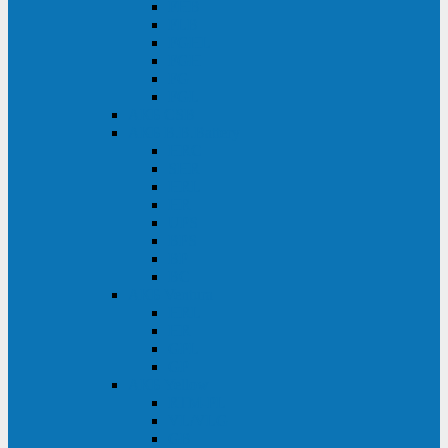
FHB
FLB
FGHL
FGH
FG
FGL
АКБ CSB
АКБ B.B.Battery
HRC
SHR
HRL
HR
UPS
BPS
BP
BC
АКБ Ventura
HRL
HR
GPL
GP
АКБ Yellow
RTM-PL
VL/VLG
GB