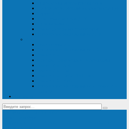
Диагностика дизель-генераторов
Производство дизельных электростанций
Сервис ДЭС
Установка и монтаж ДГУ
Пусконаладка ДГУ
Ремонт дизельных генераторов
Техническое обслуживание ДГУ
ИБП
Диагностика ИБП
Техническое обслуживание ИБП
Ремонт ИБП
Монтаж, шефмонтаж и пусконаладка
Ремонт ИБП APC
Ремонт ИБП Eaton
Ремонт ИБП Delta Electronics
Ремонт ИБП Riello
Техническое обслуживание и сервис ИБП
Legrand
Контакты
Поставка ИБП Eaton и Riello
Санкт-Петербург
info@en-kom.ru
8 (800) 511-70-94
+7 (812) 677-14-41
Перезвоните мне