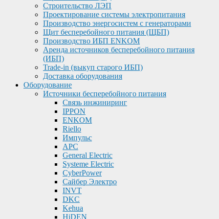
Строительство ЛЭП
Проектирование системы электропитания
Производство энергосистем с генераторами
Щит бесперебойного питания (ЩБП)
Производство ИБП ENKOМ
Аренда источников бесперебойного питания
(ИБП)
Trade-in (выкуп старого ИБП)
Доставка оборудования
Оборудование
Источники бесперебойного питания
Связь инжиниринг
IPPON
ENKOM
Riello
Импульс
APC
General Electric
Systeme Electric
CyberPower
Сайбер Электро
INVT
DKC
Kehua
HiDEN