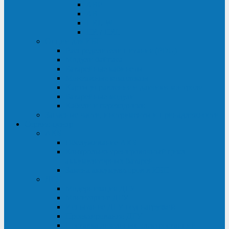
ABF
AB
HRL-W
HR / HRL
Опции для ИБП
Распределители питания (PDU)
Модули байпаса
Батарейные кабинеты
Монтажные комплекты
Карты управления и датчики контроля
Батарейные модули
Кабели и переходники
Запасные части, инструменты и принадлежности
Сервис-центр
АКБ
Обслуживание АКБ
Контрольно-тренировочный цикл
аккумуляторных батарей
Замена аккумуляторов в ИБП
ДГУ
Модернизация ДГУ
Мониторинг ДГУ
Испытание ДГУ под нагрузкой
Проектирование ДГУ
Поставка дизельных электростанций