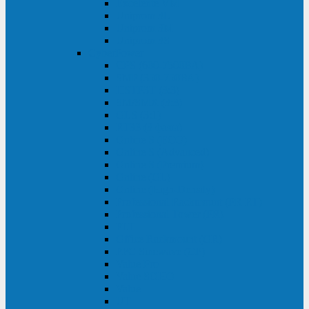
Excelente VM
Uniprom 3L
Uniprom 3M
Uniprom 3S
CyberPower
CPS (600-7500ВА)
SMP (350-750ВА)
HSTP3T (3:3)
SM/SMX (3:3)
OLS (3:1)
RT33 (3 фазы)
Online S (ECO)
Online S (Advanced)
Online S (Premium)
Online (OL)
Online (High-Density)
Professional Rackmount (PR RT)
Professional Tower (PR)
PLT
Office Rackmount (OR)
PFC Sinewave (CP)
Value Pro
Value SOHO
Value
UT