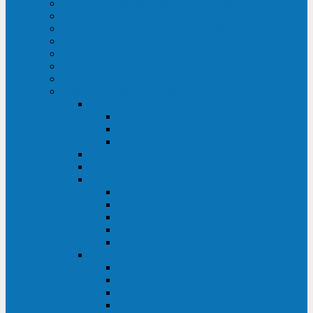
ИБП для медицинских учреждений
ИБП для центров обработки данных (ЦОД)
ИБП для финансовых учреждений
ИБП для ритейла
Промышленные ИБП
ИБП для морских судов
Дизель-генераторные установки
Аккумуляторные батареи для ИБП
АКБ Sprinter
PP
XP-FT
P-XP
АКБ Sonnenschein
АКБ Riello
АКБ Marathon
XL
L
PowerCycle
M-FTX
M-FT
АКБ FIAMM
SLA
FHC
FHT2
FIT