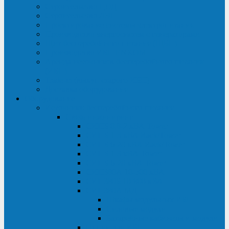
Строительство ЦОД
Строительство ЛЭП
Проектирование системы электропитания
Производство энергосистем с генераторами
Щит бесперебойного питания (ЩБП)
Производство ИБП ENKOМ
Аренда источников бесперебойного питания
(ИБП)
Trade-in (выкуп старого ИБП)
Доставка оборудования
Оборудование
Источники бесперебойного питания
Связь инжиниринг
СИПБ 0,8-2 кВА Tower
СИПБ 1-3 кВА Rack/Tower
СИПБ 6-20 кВА Rack/Tower
СИПБ 1-3 кВА Tower
СИПБ 6-20 кВА Tower
СИП380А 10-500 кВА
СИП380Б 10-800 кВА
СИП380А МД
Шкафы модульных ИБП
Силовые модули
Батарейные кабинеты и модули
Опции для ИБП