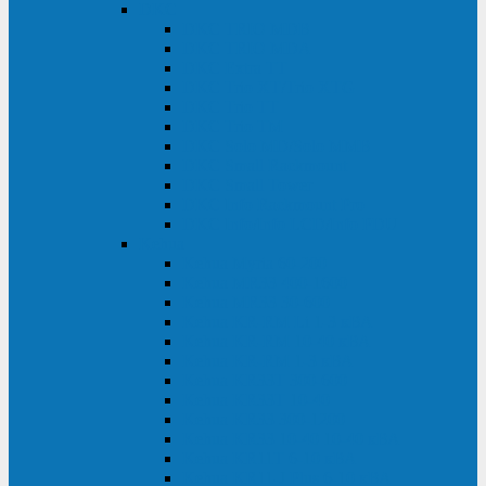
DKC
DKC TRIO MDB
DKC TRIO MDA
DKC Extra TT
DKC Trio XT/Trio XTG
DKC Trio TT
DKC Trio TM
DKC Solo MD/Solo MMB
DKC Small Rackmount
DKC Small Tower
DKC Info Rackmount Pro
DKC Info/Info LCD/Info PDU
Kehua
Kehua Myria 60-200
Kehua MR33 400-1600
Kehua MR33 30-600
Kehua KR-RM Li 1-3 кВА
Kehua KR-RM 10-40 кВА
Kehua KR-RM 1-3 кВА
Kehua KR33T 300-600
Kehua KR33T 10-40
Kehua KR33 300-1200
Kehua KR33 10-40 10-40 кВА
Kehua KR11T 6-10 кВА
Kehua KR11-J Plus 6-10 кВА