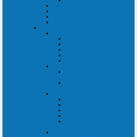
Monolith XM 120 - 200 кВА
ELTENA постоянного тока
Прочее оборудование ELTENA
Софт для ИБП ELTENA
Батарейные шкафы и блоки ELTENA
Delta
Delta ULTRON
Delta Ultron H (15 - 30 кВА)
Delta Ultron NT (20 - 500 кВА)
Delta Ultron HPH (20 - 200 кВА)
Delta Ultron EH (10 - 20 кВА)
Delta Ultron DPS (160 - 1200 кВА)
Delta MODULON
Delta Modulon NH Plus (20 - 120
кВА)
Delta Modulon DPH (20 - 600
кВА)
Delta AMPLON
Delta Amplon MX (1,1 - 3 кВА)
Delta Amplon GAIA (1 - 3 кВА)
Delta Amplon N Series (1 - 3 кВА)
Delta Amplon R Series (1 - 3 кВА)
Delta Amplon RT Series (1 - 20
кВА)
Delta AGILON