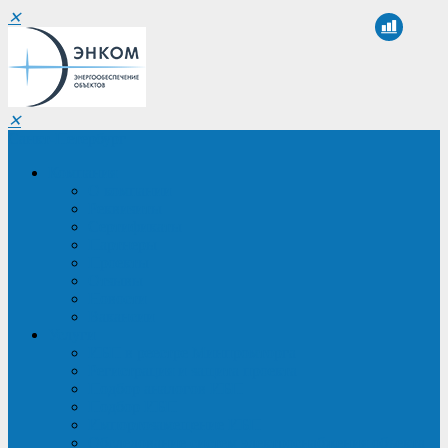
✕
✕
Санкт-Петербург
Компания
О компании
Реквизиты
Сертификаты
Партнеры
Проекты
Отзывы
Новости
Вакансии
Услуги
ИБП в реестре Минпромторга
Регистрация и защита проекта
Подбор аналогов ИБП
Подбор ИБП
Импортозамещение ИБП
Обследование систем электроснабжения объекта