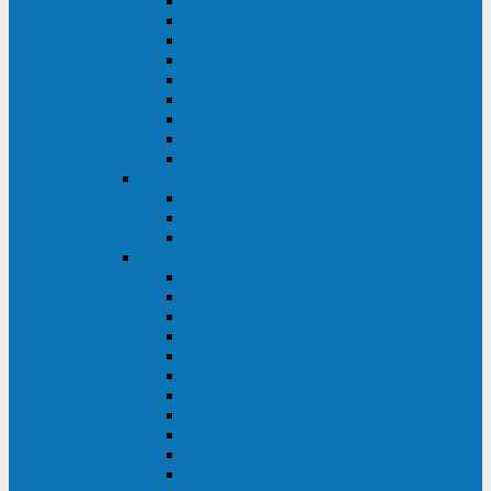
Master Industrial
Master HP
Master HP UL
Master HE
Master FC400
iPlug
iDialog
iDialog Rack
Sentinel Pro
Импульс
Импульс Фристайл
Импульс Боксер
Импульс Модуль
APC
Easy UPS 3S
Easy UPS 3M
Smart-UPS VT
Symmetra PX
Galaxy 3500
Galaxy 5500
Galaxy 7000
Smart-UPS On-Line
Back-UPS Pro
Smart-UPS
Symmetra