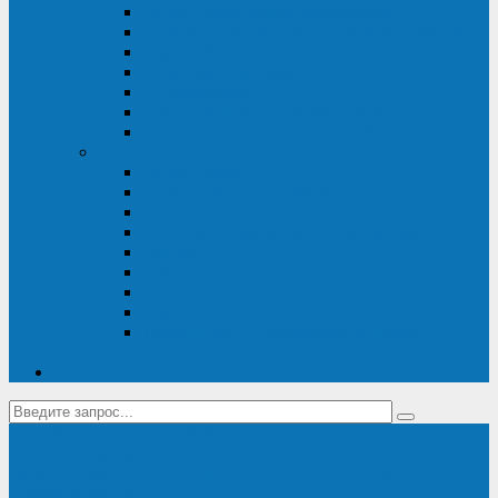
Диагностика дизель-генераторов
Производство дизельных электростанций
Сервис ДЭС
Установка и монтаж ДГУ
Пусконаладка ДГУ
Ремонт дизельных генераторов
Техническое обслуживание ДГУ
ИБП
Диагностика ИБП
Техническое обслуживание ИБП
Ремонт ИБП
Монтаж, шефмонтаж и пусконаладка
Ремонт ИБП APC
Ремонт ИБП Eaton
Ремонт ИБП Delta Electronics
Ремонт ИБП Riello
Техническое обслуживание и сервис ИБП
Legrand
Контакты
Поставка ИБП Eaton и Riello
Санкт-Петербург
info@en-kom.ru
8 (800) 511-70-94
+7 (812) 677-14-41
Перезвоните мне