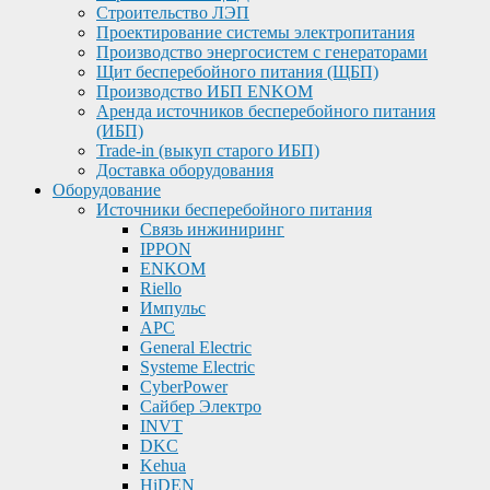
Строительство ЛЭП
Проектирование системы электропитания
Производство энергосистем с генераторами
Щит бесперебойного питания (ЩБП)
Производство ИБП ENKOМ
Аренда источников бесперебойного питания
(ИБП)
Trade-in (выкуп старого ИБП)
Доставка оборудования
Оборудование
Источники бесперебойного питания
Связь инжиниринг
IPPON
ENKOM
Riello
Импульс
APC
General Electric
Systeme Electric
CyberPower
Сайбер Электро
INVT
DKC
Kehua
HiDEN