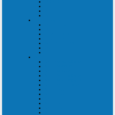
BRICs LCD
BU
BS
EXP
Сайбер Электро
ЭКСПЕРТ XL
ПАТРИОТ
ЛЕГИОН-3Ф-C
ЛЕГИОН-3Ф
ЭКСПЕРТ ПЛЮС
ЭКСПЕРТ
ПИЛОТ
INVT
INVT RM 40-500 кВА
INVT RM200/20
INVT RM060/20B
INVT RM 25-600 кВА
INVT RM 25-200 кВА
INVT RM 10-90 кВА
INVT HR33
INVT HT33
INVT BU
INVT HR11
INVT HT31
INVT HT11