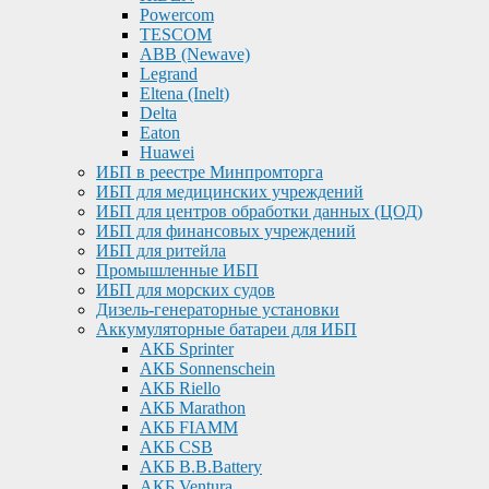
Powercom
TESCOM
ABB (Newave)
Legrand
Eltena (Inelt)
Delta
Eaton
Huawei
ИБП в реестре Минпромторга
ИБП для медицинских учреждений
ИБП для центров обработки данных (ЦОД)
ИБП для финансовых учреждений
ИБП для ритейла
Промышленные ИБП
ИБП для морских судов
Дизель-генераторные установки
Аккумуляторные батареи для ИБП
АКБ Sprinter
АКБ Sonnenschein
АКБ Riello
АКБ Marathon
АКБ FIAMM
АКБ CSB
АКБ B.B.Battery
АКБ Ventura