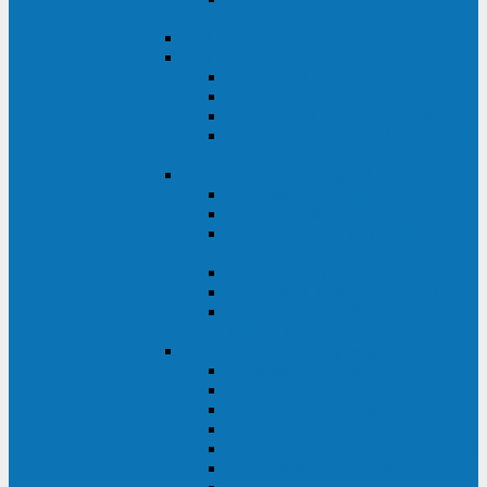
ВА
ELTENA One Station
ELTENA Intelligent
Intelligent II RM1U 500 - 800 ВА
Intelligent III 1100 - 3000RT
Intelligent LT2 500 - 1500 ВА
Intelligent II RM/RMLT 600 - 1000
ВА
ELTENA Monolith (однофазные)
Monolith K LT 20000 ВА
Monolith D 6000RT
Monolith E RT/RTLT 1000 - 3000
ВА
Monolith E LT 1000 - 3000 ВА
Monolith III 1500RT - 3000RT
Monolith III 6000RT2U,
10000RT2U
ELTENA Monolith (трехфазные)
Monolith F 20-40 кВА
Monolith XF 20-200 кВА
Monolith ХE 10-20 кВА
Monolith ХE 40-80 кВА
Monolith RTM 10000-31, 10000-33
Monolith XL 40 - 200 кВА