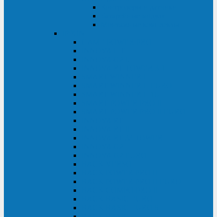
Контролеры и датчики
Батарейные модули
Монтажные комплекты
IPPON
GAME POWER PRO
INNOVA II T
INNOVA G2 L
INNOVA RT TOWER 3-1
SMART WINNER II
SMART WINNER II EURO
SMART WINNER II 1U
SMART POWER PRO II
SMART POWER PRO II EURO
INNOVA RT
INNOVA RT II
INNOVA RT 33 TOWER
INNOVA G2
INNOVA G2 EURO
BACK VERSO
BACK POWER PRO II
BACK POWER PRO II EURO
BACK COMFO PRO II
BACK BASIC EURO
BACK BASIC EURO S
BACK BASIC