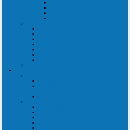
ABF
AB
HRL-W
HR / HRL
Опции для ИБП
Распределители питания (PDU)
Модули байпаса
Батарейные кабинеты
Монтажные комплекты
Карты управления и датчики контроля
Батарейные модули
Кабели и переходники
Запасные части, инструменты и принадлежности
Сервис-центр
АКБ
Обслуживание АКБ
Контрольно-тренировочный цикл
аккумуляторных батарей
Замена аккумуляторов в ИБП
ДГУ
Модернизация ДГУ
Мониторинг ДГУ
Испытание ДГУ под нагрузкой
Проектирование ДГУ
Поставка дизельных электростанций