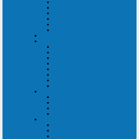
FHB
FLB
FGHL
FGH
FG
FGL
АКБ CSB
АКБ B.B.Battery
HRC
SHR
HRL
HR
UPS
BPS
BP
BC
АКБ Ventura
HRL
HR
GPL
GP
АКБ Yellow
RTM-PL
VL/VLG
GB