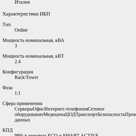
Италия
Характеристики ИБП
Тип
Online
Мощность номинальная, кВА
3
Мощность номинальная, кВТ
2.4
Конфигурация
Rack/Tower
Фаза
1:1
Сфера применения
СерверыОфисИнтернет-телефонияСетевое
оборудованиеМедицинаЦОДТранспортБезопасностьПро
данных
КПД
98% в режимах ECO и SMART ACTIVE