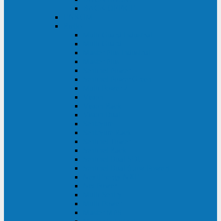
BACK OFFICE
ENKOM
Riello
Multi Guard Industrial
Multi Guard
Master Plus Industrial
Master Plus
Sentinel Power
Sentinel Power Green
Multi Power 2
Vision
Vision Rack
Vision Dual
Sentryum
Sentryum Rack
Sentinel Tower
Sentinel Rack
Sentinel Dual SDU
Sentinel Dual (Low Power)
NextEnergy NXE
Net Power
Multi Sentry
Multi Power
Master MPS