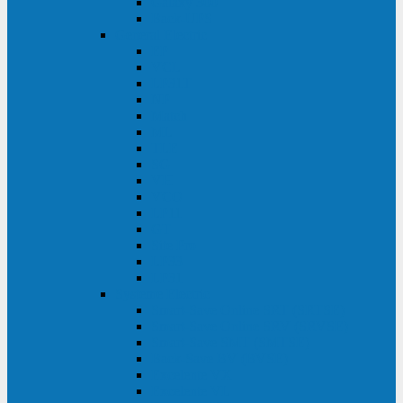
Galaxy 300
Back-UPS
General Electric
EP
VCL
LP31T
NP
Match
ML
TLE
SG
VH
VCO
LP11
GT
Site Pro
LP33
LP31
Systeme Electric
Smart-Save Online SRT (SRTSE)
Smart-Save Online SRV (SRVSE)
Smart-Save SMT (SMTSE)
Back-Save BV (BVSE)
Excelente VX
Excelente VL