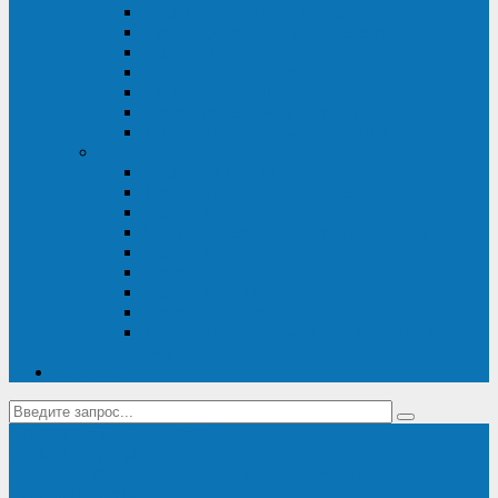
Диагностика дизель-генераторов
Производство дизельных электростанций
Сервис ДЭС
Установка и монтаж ДГУ
Пусконаладка ДГУ
Ремонт дизельных генераторов
Техническое обслуживание ДГУ
ИБП
Диагностика ИБП
Техническое обслуживание ИБП
Ремонт ИБП
Монтаж, шефмонтаж и пусконаладка
Ремонт ИБП APC
Ремонт ИБП Eaton
Ремонт ИБП Delta Electronics
Ремонт ИБП Riello
Техническое обслуживание и сервис ИБП
Legrand
Контакты
Поставка ИБП Eaton и Riello
Санкт-Петербург
info@en-kom.ru
8 (800) 511-70-94
+7 (812) 677-14-41
Перезвоните мне