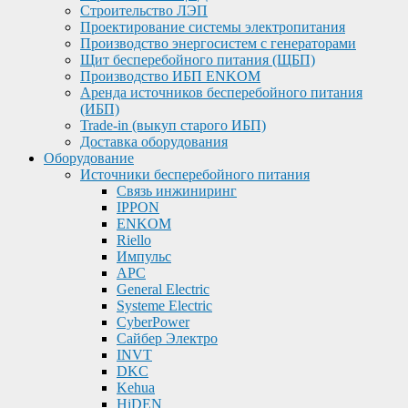
Строительство ЛЭП
Проектирование системы электропитания
Производство энергосистем с генераторами
Щит бесперебойного питания (ЩБП)
Производство ИБП ENKOМ
Аренда источников бесперебойного питания
(ИБП)
Trade-in (выкуп старого ИБП)
Доставка оборудования
Оборудование
Источники бесперебойного питания
Связь инжиниринг
IPPON
ENKOM
Riello
Импульс
APC
General Electric
Systeme Electric
CyberPower
Сайбер Электро
INVT
DKC
Kehua
HiDEN