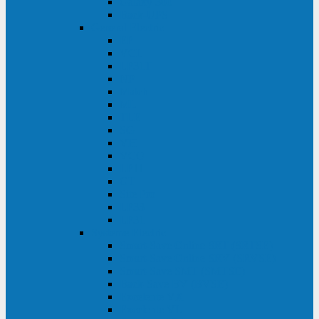
Galaxy 300
Back-UPS
General Electric
EP
VCL
LP31T
NP
Match
ML
TLE
SG
VH
VCO
LP11
GT
Site Pro
LP33
LP31
Systeme Electric
Smart-Save Online SRT (SRTSE)
Smart-Save Online SRV (SRVSE)
Smart-Save SMT (SMTSE)
Back-Save BV (BVSE)
Excelente VX
Excelente VL