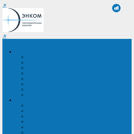
✕
✕
Санкт-Петербург
Компания
О компании
Реквизиты
Сертификаты
Партнеры
Проекты
Отзывы
Новости
Вакансии
Услуги
ИБП в реестре Минпромторга
Регистрация и защита проекта
Подбор аналогов ИБП
Подбор ИБП
Импортозамещение ИБП
Обследование систем электроснабжения объекта