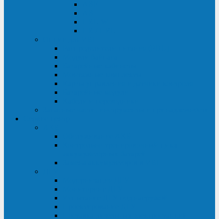
ABF
AB
HRL-W
HR / HRL
Опции для ИБП
Распределители питания (PDU)
Модули байпаса
Батарейные кабинеты
Монтажные комплекты
Карты управления и датчики контроля
Батарейные модули
Кабели и переходники
Запасные части, инструменты и принадлежности
Сервис-центр
АКБ
Обслуживание АКБ
Контрольно-тренировочный цикл
аккумуляторных батарей
Замена аккумуляторов в ИБП
ДГУ
Модернизация ДГУ
Мониторинг ДГУ
Испытание ДГУ под нагрузкой
Проектирование ДГУ
Поставка дизельных электростанций