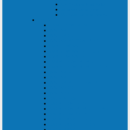
Контролеры и датчики
Батарейные модули
Монтажные комплекты
IPPON
GAME POWER PRO
INNOVA II T
INNOVA G2 L
INNOVA RT TOWER 3-1
SMART WINNER II
SMART WINNER II EURO
SMART WINNER II 1U
SMART POWER PRO II
SMART POWER PRO II EURO
INNOVA RT
INNOVA RT II
INNOVA RT 33 TOWER
INNOVA G2
INNOVA G2 EURO
BACK VERSO
BACK POWER PRO II
BACK POWER PRO II EURO
BACK COMFO PRO II
BACK BASIC EURO
BACK BASIC EURO S
BACK BASIC