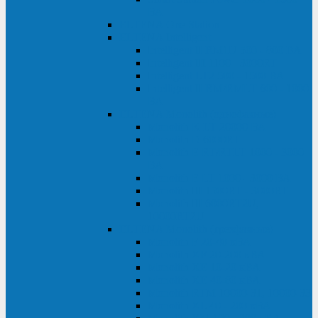
ВА
ELTENA One Station
ELTENA Intelligent
Intelligent II RM1U 500 - 800 ВА
Intelligent III 1100 - 3000RT
Intelligent LT2 500 - 1500 ВА
Intelligent II RM/RMLT 600 - 1000
ВА
ELTENA Monolith (однофазные)
Monolith K LT 20000 ВА
Monolith D 6000RT
Monolith E RT/RTLT 1000 - 3000
ВА
Monolith E LT 1000 - 3000 ВА
Monolith III 1500RT - 3000RT
Monolith III 6000RT2U,
10000RT2U
ELTENA Monolith (трехфазные)
Monolith F 20-40 кВА
Monolith XF 20-200 кВА
Monolith ХE 10-20 кВА
Monolith ХE 40-80 кВА
Monolith RTM 10000-31, 10000-33
Monolith XL 40 - 200 кВА