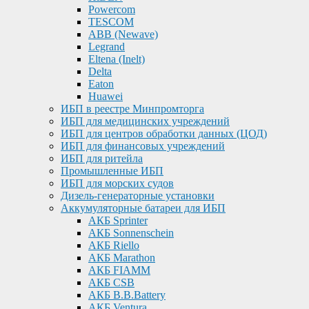
Powercom
TESCOM
ABB (Newave)
Legrand
Eltena (Inelt)
Delta
Eaton
Huawei
ИБП в реестре Минпромторга
ИБП для медицинских учреждений
ИБП для центров обработки данных (ЦОД)
ИБП для финансовых учреждений
ИБП для ритейла
Промышленные ИБП
ИБП для морских судов
Дизель-генераторные установки
Аккумуляторные батареи для ИБП
АКБ Sprinter
АКБ Sonnenschein
АКБ Riello
АКБ Marathon
АКБ FIAMM
АКБ CSB
АКБ B.B.Battery
АКБ Ventura