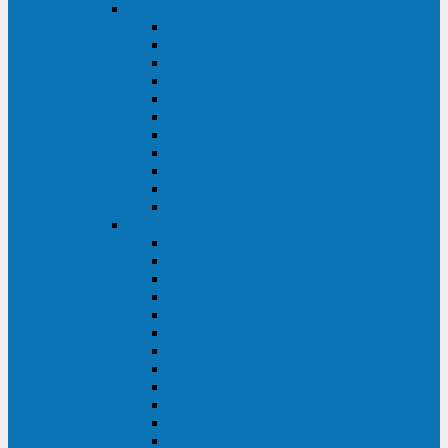
DKC
DKC TRIO MDB
DKC TRIO MDA
DKC Extra TT
DKC Trio XT/Trio XTG
DKC Trio TT
DKC Trio TM
DKC Solo MD/Solo MMB
DKC Small Rackmount
DKC Small Tower
DKC Info Rackmount Pro
DKC Info/Info LCD/Info PDU
Kehua
Kehua Myria 60-200
Kehua MR33 400-1600
Kehua MR33 30-600
Kehua KR-RM Li 1-3 кВА
Kehua KR-RM 10-40 кВА
Kehua KR-RM 1-3 кВА
Kehua KR33T 300-600
Kehua KR33T 10-40
Kehua KR33 300-1200
Kehua KR33 10-40 10-40 кВА
Kehua KR11T 6-10 кВА
Kehua KR11-J Plus 6-10 кВА