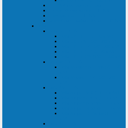
Monolith XM 120 - 200 кВА
ELTENA постоянного тока
Прочее оборудование ELTENA
Софт для ИБП ELTENA
Батарейные шкафы и блоки ELTENA
Delta
Delta ULTRON
Delta Ultron H (15 - 30 кВА)
Delta Ultron NT (20 - 500 кВА)
Delta Ultron HPH (20 - 200 кВА)
Delta Ultron EH (10 - 20 кВА)
Delta Ultron DPS (160 - 1200 кВА)
Delta MODULON
Delta Modulon NH Plus (20 - 120
кВА)
Delta Modulon DPH (20 - 600
кВА)
Delta AMPLON
Delta Amplon MX (1,1 - 3 кВА)
Delta Amplon GAIA (1 - 3 кВА)
Delta Amplon N Series (1 - 3 кВА)
Delta Amplon R Series (1 - 3 кВА)
Delta Amplon RT Series (1 - 20
кВА)
Delta AGILON