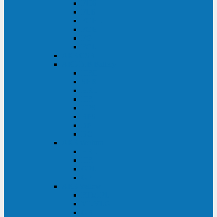
FHB
FLB
FGHL
FGH
FG
FGL
АКБ CSB
АКБ B.B.Battery
HRC
SHR
HRL
HR
UPS
BPS
BP
BC
АКБ Ventura
HRL
HR
GPL
GP
АКБ Yellow
RTM-PL
VL/VLG
GB