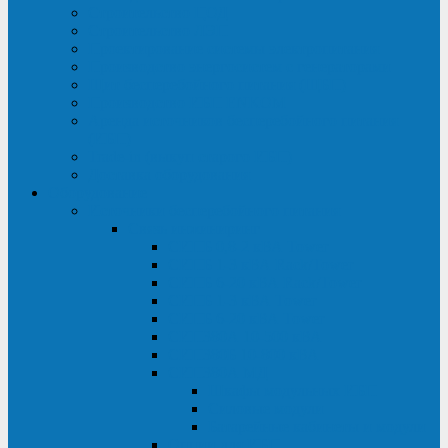
Строительство ЦОД
Строительство ЛЭП
Проектирование системы электропитания
Производство энергосистем с генераторами
Щит бесперебойного питания (ЩБП)
Производство ИБП ENKOМ
Аренда источников бесперебойного питания
(ИБП)
Trade-in (выкуп старого ИБП)
Доставка оборудования
Оборудование
Источники бесперебойного питания
Связь инжиниринг
СИПБ 0,8-2 кВА Tower
СИПБ 1-3 кВА Rack/Tower
СИПБ 6-20 кВА Rack/Tower
СИПБ 1-3 кВА Tower
СИПБ 6-20 кВА Tower
СИП380А 10-500 кВА
СИП380Б 10-800 кВА
СИП380А МД
Шкафы модульных ИБП
Силовые модули
Батарейные кабинеты и модули
Опции для ИБП