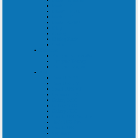
Master Industrial
Master HP
Master HP UL
Master HE
Master FC400
iPlug
iDialog
iDialog Rack
Sentinel Pro
Импульс
Импульс Фристайл
Импульс Боксер
Импульс Модуль
APC
Easy UPS 3S
Easy UPS 3M
Smart-UPS VT
Symmetra PX
Galaxy 3500
Galaxy 5500
Galaxy 7000
Smart-UPS On-Line
Back-UPS Pro
Smart-UPS
Symmetra