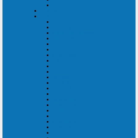
BACK OFFICE
ENKOM
Riello
Multi Guard Industrial
Multi Guard
Master Plus Industrial
Master Plus
Sentinel Power
Sentinel Power Green
Multi Power 2
Vision
Vision Rack
Vision Dual
Sentryum
Sentryum Rack
Sentinel Tower
Sentinel Rack
Sentinel Dual SDU
Sentinel Dual (Low Power)
NextEnergy NXE
Net Power
Multi Sentry
Multi Power
Master MPS