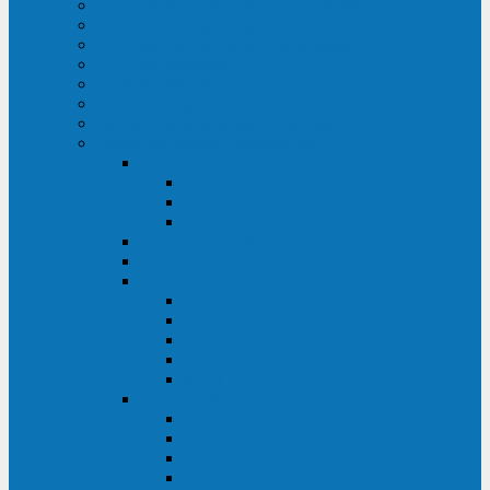
ИБП для медицинских учреждений
ИБП для центров обработки данных (ЦОД)
ИБП для финансовых учреждений
ИБП для ритейла
Промышленные ИБП
ИБП для морских судов
Дизель-генераторные установки
Аккумуляторные батареи для ИБП
АКБ Sprinter
PP
XP-FT
P-XP
АКБ Sonnenschein
АКБ Riello
АКБ Marathon
XL
L
PowerCycle
M-FTX
M-FT
АКБ FIAMM
SLA
FHC
FHT2
FIT