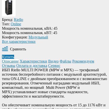
Бренд:
Riello
Тип:
Online
Мощность номинальная, кВА:
45
Мощность номинальная, кВТ:
45
Конфигурация:
Модульный
Все характеристики
Сравнить
Купить
Описание
Характеристики
Видео
Файлы
Рекомендуем
Отзывы
Оплата и доставка
Сервис
ИБП Riello MULTI POWER (MPW и MPX) — трехфазный
источник бесперебойного питания с модульной архитектурой,
типа ON-LINE с двойным преобразованием и с возможностью
резервирования. Отмеченный наградами модульный ИБП,
компактный, но мощный Multi Power (MPW и
MPX) устанавливает новые стандарты надежности,
эффективности и масштабируемости.
Он обеспечивает номинальную мощность от 15 до 1176 кВт и