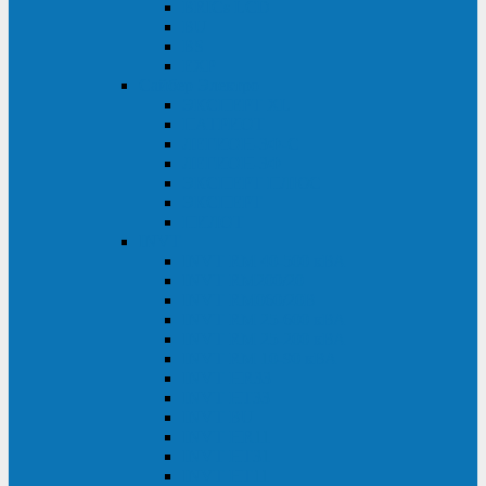
BRICs LCD
BU
BS
EXP
Сайбер Электро
ЭКСПЕРТ XL
ПАТРИОТ
ЛЕГИОН-3Ф-C
ЛЕГИОН-3Ф
ЭКСПЕРТ ПЛЮС
ЭКСПЕРТ
ПИЛОТ
INVT
INVT RM 40-500 кВА
INVT RM200/20
INVT RM060/20B
INVT RM 25-600 кВА
INVT RM 25-200 кВА
INVT RM 10-90 кВА
INVT HR33
INVT HT33
INVT BU
INVT HR11
INVT HT31
INVT HT11