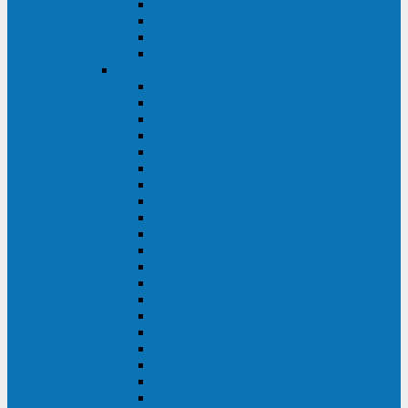
Excelente VM
Uniprom 3L
Uniprom 3M
Uniprom 3S
CyberPower
CPS (600-7500ВА)
SMP (350-750ВА)
HSTP3T (3:3)
SM/SMX (3:3)
OLS (3:1)
RT33 (3 фазы)
Online S (ECO)
Online S (Advanced)
Online S (Premium)
Online (OL)
Online (High-Density)
Professional Rackmount (PR RT)
Professional Tower (PR)
PLT
Office Rackmount (OR)
PFC Sinewave (CP)
Value Pro
Value SOHO
Value
UT