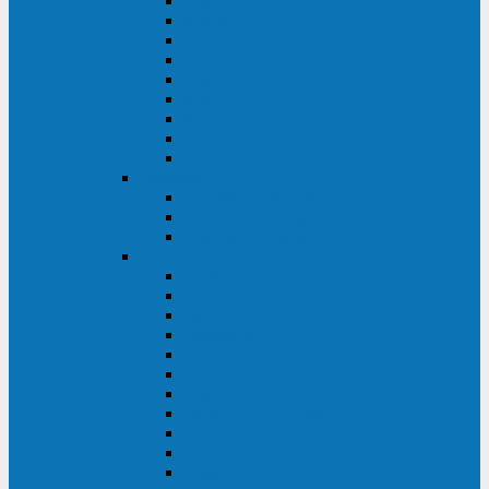
Master Industrial
Master HP
Master HP UL
Master HE
Master FC400
iPlug
iDialog
iDialog Rack
Sentinel Pro
Импульс
Импульс Фристайл
Импульс Боксер
Импульс Модуль
APC
Easy UPS 3S
Easy UPS 3M
Smart-UPS VT
Symmetra PX
Galaxy 3500
Galaxy 5500
Galaxy 7000
Smart-UPS On-Line
Back-UPS Pro
Smart-UPS
Symmetra