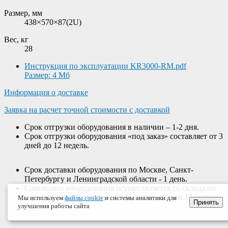
Размер, мм
438×570×87(2U)
Вес, кг
28
Инструкция по эксплуатации KR3000-RM.pdf
Размер: 4 Мб
Информация о доставке
Заявка на расчет точной стоимости с доставкой
Срок отгрузки оборудования в наличии – 1-2 дня.
Срок отгрузки оборудования «под заказ» составляет от 3
дней до 12 недель.
Срок доставки оборудования по Москве, Санкт-
Петербургу и Ленинградской области - 1 день.
Самовывоз оборудования осуществляется со склада по
адресу: Санкт-Петербург, Софийская ул., дом 14, литера
Мы используем
файлы cookie
и системы аналитики для
Принять
А.
улучшения работы сайта