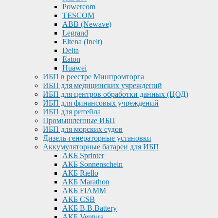
Powercom
TESCOM
ABB (Newave)
Legrand
Eltena (Inelt)
Delta
Eaton
Huawei
ИБП в реестре Минпромторга
ИБП для медицинских учреждений
ИБП для центров обработки данных (ЦОД)
ИБП для финансовых учреждений
ИБП для ритейла
Промышленные ИБП
ИБП для морских судов
Дизель-генераторные установки
Аккумуляторные батареи для ИБП
АКБ Sprinter
АКБ Sonnenschein
АКБ Riello
АКБ Marathon
АКБ FIAMM
АКБ CSB
АКБ B.B.Battery
АКБ Ventura