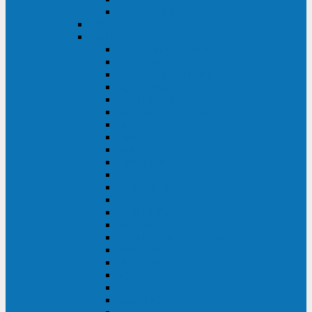
BACK OFFICE
ENKOM
Riello
Multi Guard Industrial
Multi Guard
Master Plus Industrial
Master Plus
Sentinel Power
Sentinel Power Green
Multi Power 2
Vision
Vision Rack
Vision Dual
Sentryum
Sentryum Rack
Sentinel Tower
Sentinel Rack
Sentinel Dual SDU
Sentinel Dual (Low Power)
NextEnergy NXE
Net Power
Multi Sentry
Multi Power
Master MPS