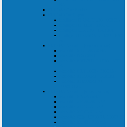
ВА
ELTENA One Station
ELTENA Intelligent
Intelligent II RM1U 500 - 800 ВА
Intelligent III 1100 - 3000RT
Intelligent LT2 500 - 1500 ВА
Intelligent II RM/RMLT 600 - 1000
ВА
ELTENA Monolith (однофазные)
Monolith K LT 20000 ВА
Monolith D 6000RT
Monolith E RT/RTLT 1000 - 3000
ВА
Monolith E LT 1000 - 3000 ВА
Monolith III 1500RT - 3000RT
Monolith III 6000RT2U,
10000RT2U
ELTENA Monolith (трехфазные)
Monolith F 20-40 кВА
Monolith XF 20-200 кВА
Monolith ХE 10-20 кВА
Monolith ХE 40-80 кВА
Monolith RTM 10000-31, 10000-33
Monolith XL 40 - 200 кВА