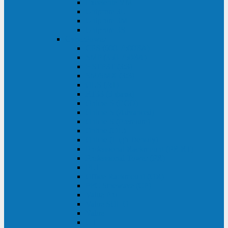
Excelente VM
Uniprom 3L
Uniprom 3M
Uniprom 3S
CyberPower
CPS (600-7500ВА)
SMP (350-750ВА)
HSTP3T (3:3)
SM/SMX (3:3)
OLS (3:1)
RT33 (3 фазы)
Online S (ECO)
Online S (Advanced)
Online S (Premium)
Online (OL)
Online (High-Density)
Professional Rackmount (PR RT)
Professional Tower (PR)
PLT
Office Rackmount (OR)
PFC Sinewave (CP)
Value Pro
Value SOHO
Value
UT