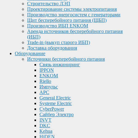
Строительство ЛЭП
Проектирование системы электропитания
Производство энергосистем с генераторами
Щит бесперебойного питания (ЩБП)
Производство ИБП ENKOМ
Аренда источников бесперебойного питания
(ИБП)
Trade-in (выкуп старого ИБП)
Доставка оборудования
Оборудование
Источники бесперебойного питания
Связь инжиниринг
IPPON
ENKOM
Riello
Импульс
APC
General Electric
Systeme Electric
CyberPower
Сайбер Электро
INVT
DKC
Kehua
HiDEN