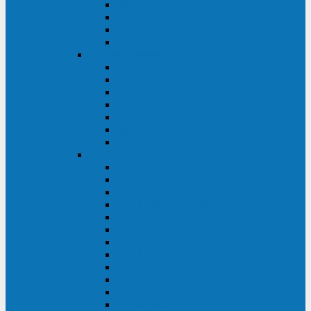
BRICs LCD
BU
BS
EXP
Сайбер Электро
ЭКСПЕРТ XL
ПАТРИОТ
ЛЕГИОН-3Ф-C
ЛЕГИОН-3Ф
ЭКСПЕРТ ПЛЮС
ЭКСПЕРТ
ПИЛОТ
INVT
INVT RM 40-500 кВА
INVT RM200/20
INVT RM060/20B
INVT RM 25-600 кВА
INVT RM 25-200 кВА
INVT RM 10-90 кВА
INVT HR33
INVT HT33
INVT BU
INVT HR11
INVT HT31
INVT HT11