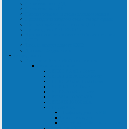
Строительство ЦОД
Строительство ЛЭП
Проектирование системы электропитания
Производство энергосистем с генераторами
Щит бесперебойного питания (ЩБП)
Производство ИБП ENKOМ
Аренда источников бесперебойного питания
(ИБП)
Trade-in (выкуп старого ИБП)
Доставка оборудования
Оборудование
Источники бесперебойного питания
Связь инжиниринг
СИПБ 0,8-2 кВА Tower
СИПБ 1-3 кВА Rack/Tower
СИПБ 6-20 кВА Rack/Tower
СИПБ 1-3 кВА Tower
СИПБ 6-20 кВА Tower
СИП380А 10-500 кВА
СИП380Б 10-800 кВА
СИП380А МД
Шкафы модульных ИБП
Силовые модули
Батарейные кабинеты и модули
Опции для ИБП