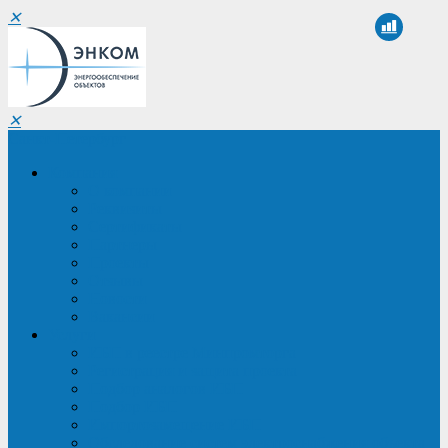
✕
✕
Санкт-Петербург
Компания
О компании
Реквизиты
Сертификаты
Партнеры
Проекты
Отзывы
Новости
Вакансии
Услуги
ИБП в реестре Минпромторга
Регистрация и защита проекта
Подбор аналогов ИБП
Подбор ИБП
Импортозамещение ИБП
Обследование систем электроснабжения объекта