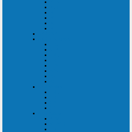
FHB
FLB
FGHL
FGH
FG
FGL
АКБ CSB
АКБ B.B.Battery
HRC
SHR
HRL
HR
UPS
BPS
BP
BC
АКБ Ventura
HRL
HR
GPL
GP
АКБ Yellow
RTM-PL
VL/VLG
GB