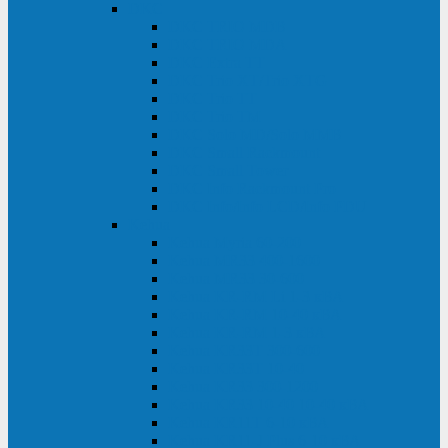
DKC
DKC TRIO MDB
DKC TRIO MDA
DKC Extra TT
DKC Trio XT/Trio XTG
DKC Trio TT
DKC Trio TM
DKC Solo MD/Solo MMB
DKC Small Rackmount
DKC Small Tower
DKC Info Rackmount Pro
DKC Info/Info LCD/Info PDU
Kehua
Kehua Myria 60-200
Kehua MR33 400-1600
Kehua MR33 30-600
Kehua KR-RM Li 1-3 кВА
Kehua KR-RM 10-40 кВА
Kehua KR-RM 1-3 кВА
Kehua KR33T 300-600
Kehua KR33T 10-40
Kehua KR33 300-1200
Kehua KR33 10-40 10-40 кВА
Kehua KR11T 6-10 кВА
Kehua KR11-J Plus 6-10 кВА