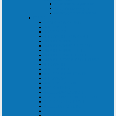
Контролеры и датчики
Батарейные модули
Монтажные комплекты
IPPON
GAME POWER PRO
INNOVA II T
INNOVA G2 L
INNOVA RT TOWER 3-1
SMART WINNER II
SMART WINNER II EURO
SMART WINNER II 1U
SMART POWER PRO II
SMART POWER PRO II EURO
INNOVA RT
INNOVA RT II
INNOVA RT 33 TOWER
INNOVA G2
INNOVA G2 EURO
BACK VERSO
BACK POWER PRO II
BACK POWER PRO II EURO
BACK COMFO PRO II
BACK BASIC EURO
BACK BASIC EURO S
BACK BASIC