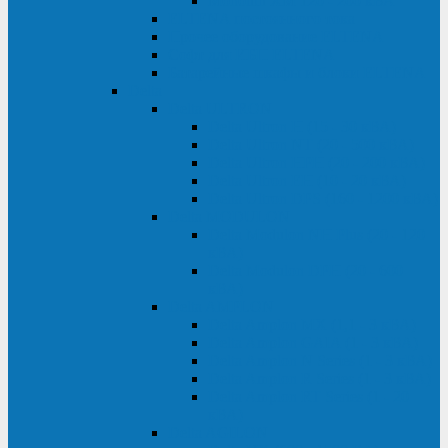
Monolith XM 120 - 200 кВА
ELTENA постоянного тока
Прочее оборудование ELTENA
Софт для ИБП ELTENA
Батарейные шкафы и блоки ELTENA
Delta
Delta ULTRON
Delta Ultron H (15 - 30 кВА)
Delta Ultron NT (20 - 500 кВА)
Delta Ultron HPH (20 - 200 кВА)
Delta Ultron EH (10 - 20 кВА)
Delta Ultron DPS (160 - 1200 кВА)
Delta MODULON
Delta Modulon NH Plus (20 - 120
кВА)
Delta Modulon DPH (20 - 600
кВА)
Delta AMPLON
Delta Amplon MX (1,1 - 3 кВА)
Delta Amplon GAIA (1 - 3 кВА)
Delta Amplon N Series (1 - 3 кВА)
Delta Amplon R Series (1 - 3 кВА)
Delta Amplon RT Series (1 - 20
кВА)
Delta AGILON