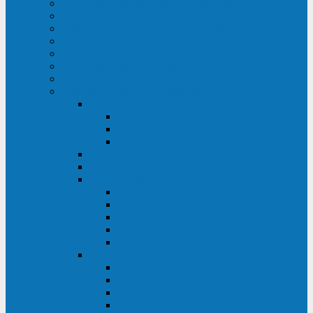
ИБП для медицинских учреждений
ИБП для центров обработки данных (ЦОД)
ИБП для финансовых учреждений
ИБП для ритейла
Промышленные ИБП
ИБП для морских судов
Дизель-генераторные установки
Аккумуляторные батареи для ИБП
АКБ Sprinter
PP
XP-FT
P-XP
АКБ Sonnenschein
АКБ Riello
АКБ Marathon
XL
L
PowerCycle
M-FTX
M-FT
АКБ FIAMM
SLA
FHC
FHT2
FIT