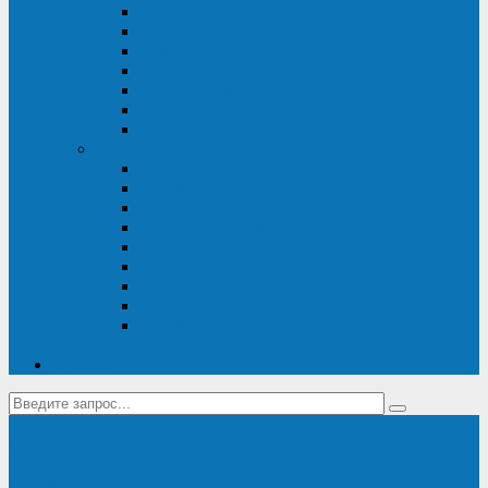
Диагностика дизель-генераторов
Производство дизельных электростанций
Сервис ДЭС
Установка и монтаж ДГУ
Пусконаладка ДГУ
Ремонт дизельных генераторов
Техническое обслуживание ДГУ
ИБП
Диагностика ИБП
Техническое обслуживание ИБП
Ремонт ИБП
Монтаж, шефмонтаж и пусконаладка
Ремонт ИБП APC
Ремонт ИБП Eaton
Ремонт ИБП Delta Electronics
Ремонт ИБП Riello
Техническое обслуживание и сервис ИБП
Legrand
Контакты
Поставка ИБП Eaton и Riello
Санкт-Петербург
info@en-kom.ru
8 (800) 511-70-94
+7 (812) 677-14-41
Перезвоните мне