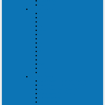
Galaxy 300
Back-UPS
General Electric
EP
VCL
LP31T
NP
Match
ML
TLE
SG
VH
VCO
LP11
GT
Site Pro
LP33
LP31
Systeme Electric
Smart-Save Online SRT (SRTSE)
Smart-Save Online SRV (SRVSE)
Smart-Save SMT (SMTSE)
Back-Save BV (BVSE)
Excelente VX
Excelente VL