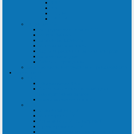
ABF
AB
HRL-W
HR / HRL
Опции для ИБП
Распределители питания (PDU)
Модули байпаса
Батарейные кабинеты
Монтажные комплекты
Карты управления и датчики контроля
Батарейные модули
Кабели и переходники
Запасные части, инструменты и принадлежности
Сервис-центр
АКБ
Обслуживание АКБ
Контрольно-тренировочный цикл
аккумуляторных батарей
Замена аккумуляторов в ИБП
ДГУ
Модернизация ДГУ
Мониторинг ДГУ
Испытание ДГУ под нагрузкой
Проектирование ДГУ
Поставка дизельных электростанций