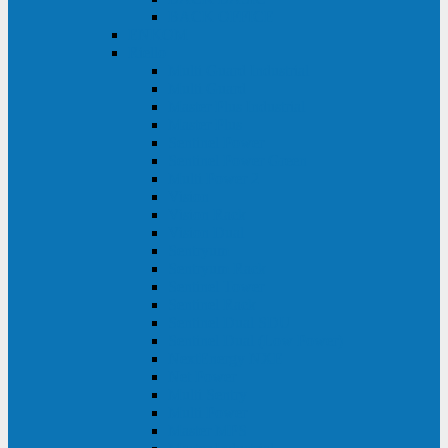
BACK OFFICE
ENKOM
Riello
Multi Guard Industrial
Multi Guard
Master Plus Industrial
Master Plus
Sentinel Power
Sentinel Power Green
Multi Power 2
Vision
Vision Rack
Vision Dual
Sentryum
Sentryum Rack
Sentinel Tower
Sentinel Rack
Sentinel Dual SDU
Sentinel Dual (Low Power)
NextEnergy NXE
Net Power
Multi Sentry
Multi Power
Master MPS