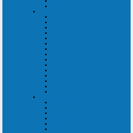
Galaxy 300
Back-UPS
General Electric
EP
VCL
LP31T
NP
Match
ML
TLE
SG
VH
VCO
LP11
GT
Site Pro
LP33
LP31
Systeme Electric
Smart-Save Online SRT (SRTSE)
Smart-Save Online SRV (SRVSE)
Smart-Save SMT (SMTSE)
Back-Save BV (BVSE)
Excelente VX
Excelente VL