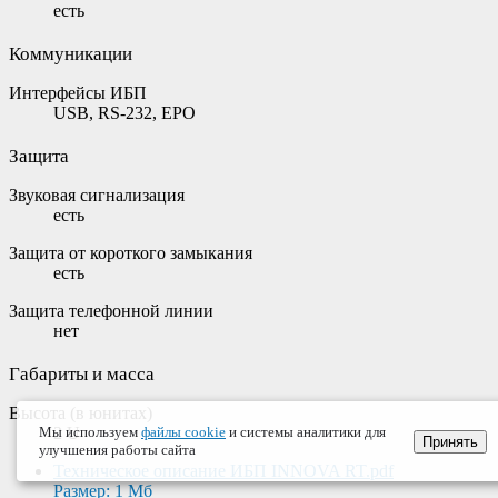
есть
Коммуникации
Интерфейсы ИБП
USB, RS-232, EPO
Защита
Звуковая сигнализация
есть
Защита от короткого замыкания
есть
Защита телефонной линии
нет
Габариты и масса
Высота (в юнитах)
2 U
Мы используем
файлы cookie
и системы аналитики для
Принять
улучшения работы сайта
Техническое описание ИБП INNOVA RT.pdf
Размер: 1 Мб