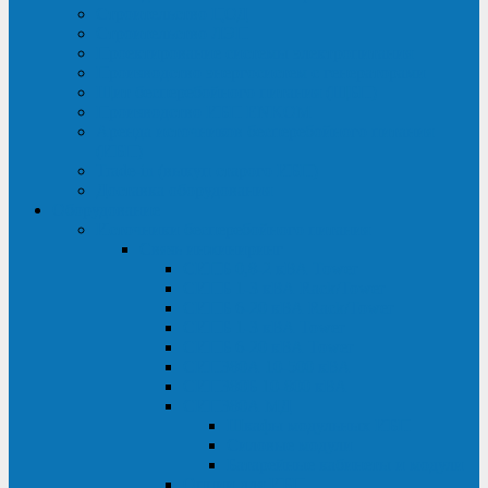
Строительство ЦОД
Строительство ЛЭП
Проектирование системы электропитания
Производство энергосистем с генераторами
Щит бесперебойного питания (ЩБП)
Производство ИБП ENKOМ
Аренда источников бесперебойного питания
(ИБП)
Trade-in (выкуп старого ИБП)
Доставка оборудования
Оборудование
Источники бесперебойного питания
Связь инжиниринг
СИПБ 0,8-2 кВА Tower
СИПБ 1-3 кВА Rack/Tower
СИПБ 6-20 кВА Rack/Tower
СИПБ 1-3 кВА Tower
СИПБ 6-20 кВА Tower
СИП380А 10-500 кВА
СИП380Б 10-800 кВА
СИП380А МД
Шкафы модульных ИБП
Силовые модули
Батарейные кабинеты и модули
Опции для ИБП