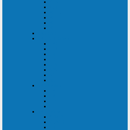
FHB
FLB
FGHL
FGH
FG
FGL
АКБ CSB
АКБ B.B.Battery
HRC
SHR
HRL
HR
UPS
BPS
BP
BC
АКБ Ventura
HRL
HR
GPL
GP
АКБ Yellow
RTM-PL
VL/VLG
GB