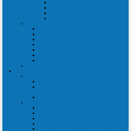
ABF
AB
HRL-W
HR / HRL
Опции для ИБП
Распределители питания (PDU)
Модули байпаса
Батарейные кабинеты
Монтажные комплекты
Карты управления и датчики контроля
Батарейные модули
Кабели и переходники
Запасные части, инструменты и принадлежности
Сервис-центр
АКБ
Обслуживание АКБ
Контрольно-тренировочный цикл
аккумуляторных батарей
Замена аккумуляторов в ИБП
ДГУ
Модернизация ДГУ
Мониторинг ДГУ
Испытание ДГУ под нагрузкой
Проектирование ДГУ
Поставка дизельных электростанций