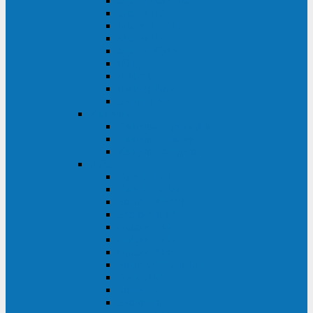
Master Industrial
Master HP
Master HP UL
Master HE
Master FC400
iPlug
iDialog
iDialog Rack
Sentinel Pro
Импульс
Импульс Фристайл
Импульс Боксер
Импульс Модуль
APC
Easy UPS 3S
Easy UPS 3M
Smart-UPS VT
Symmetra PX
Galaxy 3500
Galaxy 5500
Galaxy 7000
Smart-UPS On-Line
Back-UPS Pro
Smart-UPS
Symmetra