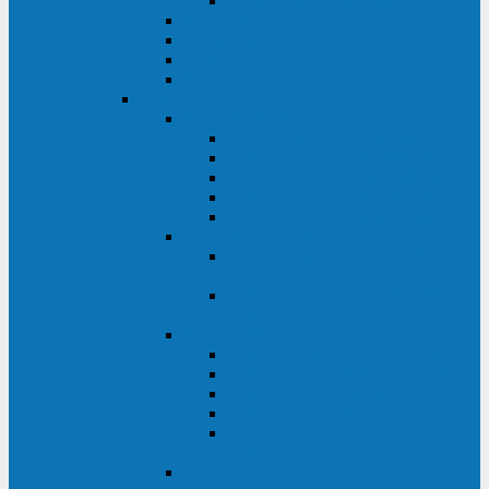
Monolith XM 120 - 200 кВА
ELTENA постоянного тока
Прочее оборудование ELTENA
Софт для ИБП ELTENA
Батарейные шкафы и блоки ELTENA
Delta
Delta ULTRON
Delta Ultron H (15 - 30 кВА)
Delta Ultron NT (20 - 500 кВА)
Delta Ultron HPH (20 - 200 кВА)
Delta Ultron EH (10 - 20 кВА)
Delta Ultron DPS (160 - 1200 кВА)
Delta MODULON
Delta Modulon NH Plus (20 - 120
кВА)
Delta Modulon DPH (20 - 600
кВА)
Delta AMPLON
Delta Amplon MX (1,1 - 3 кВА)
Delta Amplon GAIA (1 - 3 кВА)
Delta Amplon N Series (1 - 3 кВА)
Delta Amplon R Series (1 - 3 кВА)
Delta Amplon RT Series (1 - 20
кВА)
Delta AGILON