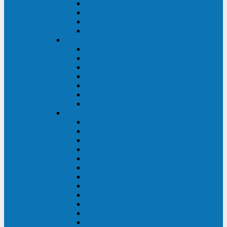
BRICs LCD
BU
BS
EXP
Сайбер Электро
ЭКСПЕРТ XL
ПАТРИОТ
ЛЕГИОН-3Ф-C
ЛЕГИОН-3Ф
ЭКСПЕРТ ПЛЮС
ЭКСПЕРТ
ПИЛОТ
INVT
INVT RM 40-500 кВА
INVT RM200/20
INVT RM060/20B
INVT RM 25-600 кВА
INVT RM 25-200 кВА
INVT RM 10-90 кВА
INVT HR33
INVT HT33
INVT BU
INVT HR11
INVT HT31
INVT HT11