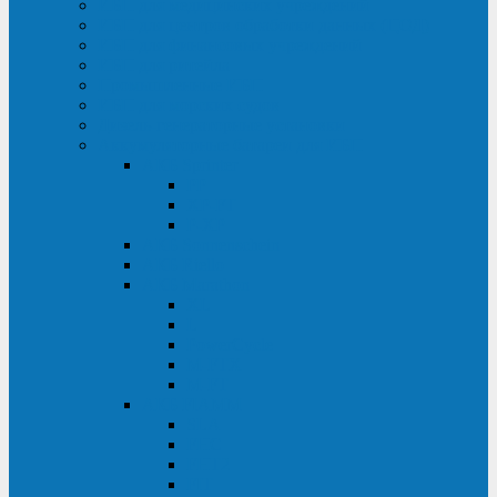
ИБП для медицинских учреждений
ИБП для центров обработки данных (ЦОД)
ИБП для финансовых учреждений
ИБП для ритейла
Промышленные ИБП
ИБП для морских судов
Дизель-генераторные установки
Аккумуляторные батареи для ИБП
АКБ Sprinter
PP
XP-FT
P-XP
АКБ Sonnenschein
АКБ Riello
АКБ Marathon
XL
L
PowerCycle
M-FTX
M-FT
АКБ FIAMM
SLA
FHC
FHT2
FIT