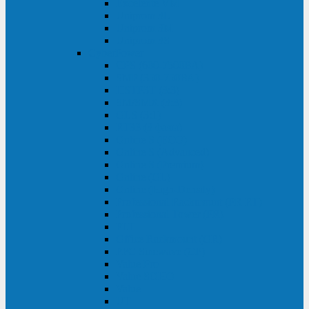
Excelente VM
Uniprom 3L
Uniprom 3M
Uniprom 3S
CyberPower
CPS (600-7500ВА)
SMP (350-750ВА)
HSTP3T (3:3)
SM/SMX (3:3)
OLS (3:1)
RT33 (3 фазы)
Online S (ECO)
Online S (Advanced)
Online S (Premium)
Online (OL)
Online (High-Density)
Professional Rackmount (PR RT)
Professional Tower (PR)
PLT
Office Rackmount (OR)
PFC Sinewave (CP)
Value Pro
Value SOHO
Value
UT