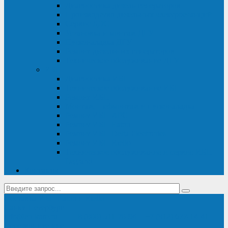
Диагностика дизель-генераторов
Производство дизельных электростанций
Сервис ДЭС
Установка и монтаж ДГУ
Пусконаладка ДГУ
Ремонт дизельных генераторов
Техническое обслуживание ДГУ
ИБП
Диагностика ИБП
Техническое обслуживание ИБП
Ремонт ИБП
Монтаж, шефмонтаж и пусконаладка
Ремонт ИБП APC
Ремонт ИБП Eaton
Ремонт ИБП Delta Electronics
Ремонт ИБП Riello
Техническое обслуживание и сервис ИБП
Legrand
Контакты
Поставка ИБП Eaton и Riello
Санкт-Петербург
info@en-kom.ru
8 (800) 511-70-94
+7 (812) 677-14-41
Перезвоните мне