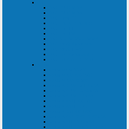
DKC
DKC TRIO MDB
DKC TRIO MDA
DKC Extra TT
DKC Trio XT/Trio XTG
DKC Trio TT
DKC Trio TM
DKC Solo MD/Solo MMB
DKC Small Rackmount
DKC Small Tower
DKC Info Rackmount Pro
DKC Info/Info LCD/Info PDU
Kehua
Kehua Myria 60-200
Kehua MR33 400-1600
Kehua MR33 30-600
Kehua KR-RM Li 1-3 кВА
Kehua KR-RM 10-40 кВА
Kehua KR-RM 1-3 кВА
Kehua KR33T 300-600
Kehua KR33T 10-40
Kehua KR33 300-1200
Kehua KR33 10-40 10-40 кВА
Kehua KR11T 6-10 кВА
Kehua KR11-J Plus 6-10 кВА