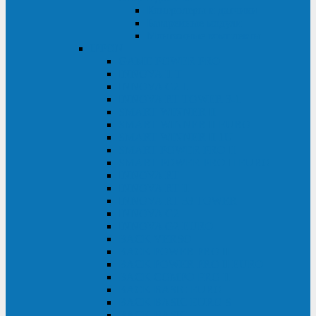
Контролеры и датчики
Батарейные модули
Монтажные комплекты
IPPON
GAME POWER PRO
INNOVA II T
INNOVA G2 L
INNOVA RT TOWER 3-1
SMART WINNER II
SMART WINNER II EURO
SMART WINNER II 1U
SMART POWER PRO II
SMART POWER PRO II EURO
INNOVA RT
INNOVA RT II
INNOVA RT 33 TOWER
INNOVA G2
INNOVA G2 EURO
BACK VERSO
BACK POWER PRO II
BACK POWER PRO II EURO
BACK COMFO PRO II
BACK BASIC EURO
BACK BASIC EURO S
BACK BASIC