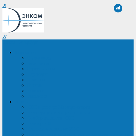
✕
✕
Санкт-Петербург
Компания
О компании
Реквизиты
Сертификаты
Партнеры
Проекты
Отзывы
Новости
Вакансии
Услуги
ИБП в реестре Минпромторга
Регистрация и защита проекта
Подбор аналогов ИБП
Подбор ИБП
Импортозамещение ИБП
Обследование систем электроснабжения объекта