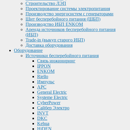
Строительство ЛЭП
Проектирование системы электропитания
Производство энергосистем с генераторами
Щит бесперебойного питания (ЩБП)
Производство ИБП ENKOМ
Аренда источников бесперебойного питания
(ИБП)
Trade-in (выкуп старого ИБП)
Доставка оборудования
Оборудование
Источники бесперебойного питания
Связь инжиниринг
IPPON
ENKOM
Riello
Импульс
APC
General Electric
Systeme Electric
CyberPower
Сайбер Электро
INVT
DKC
Kehua
HiDEN