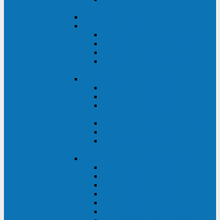
ВА
ELTENA One Station
ELTENA Intelligent
Intelligent II RM1U 500 - 800 ВА
Intelligent III 1100 - 3000RT
Intelligent LT2 500 - 1500 ВА
Intelligent II RM/RMLT 600 - 1000
ВА
ELTENA Monolith (однофазные)
Monolith K LT 20000 ВА
Monolith D 6000RT
Monolith E RT/RTLT 1000 - 3000
ВА
Monolith E LT 1000 - 3000 ВА
Monolith III 1500RT - 3000RT
Monolith III 6000RT2U,
10000RT2U
ELTENA Monolith (трехфазные)
Monolith F 20-40 кВА
Monolith XF 20-200 кВА
Monolith ХE 10-20 кВА
Monolith ХE 40-80 кВА
Monolith RTM 10000-31, 10000-33
Monolith XL 40 - 200 кВА