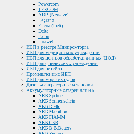
Powercom
TESCOM
ABB (Newave)
Legrand
Eltena (Inelt)
Delta
Eaton
Huawei
ИБП в реестре Минпромторга
ИБП для медицинских учреждений
ИБП для центров обработки данных (ЦОД)
ИБП для финансовых учреждений
ИБП для ритейла
Промышленные ИБП
ИБП для морских судов
Дизель-генераторные установки
Аккумуляторные батареи для ИБП
АКБ Sprinter
АКБ Sonnenschein
АКБ Riello
АКБ Marathon
АКБ FIAMM
АКБ CSB
АКБ B.B.Battery
АКБ Ventura