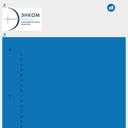
✕
✕
Санкт-Петербург
Компания
О компании
Реквизиты
Сертификаты
Партнеры
Проекты
Отзывы
Новости
Вакансии
Услуги
ИБП в реестре Минпромторга
Регистрация и защита проекта
Подбор аналогов ИБП
Подбор ИБП
Импортозамещение ИБП
Обследование систем электроснабжения объекта