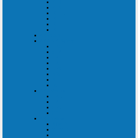
FHB
FLB
FGHL
FGH
FG
FGL
АКБ CSB
АКБ B.B.Battery
HRC
SHR
HRL
HR
UPS
BPS
BP
BC
АКБ Ventura
HRL
HR
GPL
GP
АКБ Yellow
RTM-PL
VL/VLG
GB