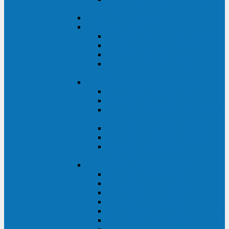
ВА
ELTENA One Station
ELTENA Intelligent
Intelligent II RM1U 500 - 800 ВА
Intelligent III 1100 - 3000RT
Intelligent LT2 500 - 1500 ВА
Intelligent II RM/RMLT 600 - 1000
ВА
ELTENA Monolith (однофазные)
Monolith K LT 20000 ВА
Monolith D 6000RT
Monolith E RT/RTLT 1000 - 3000
ВА
Monolith E LT 1000 - 3000 ВА
Monolith III 1500RT - 3000RT
Monolith III 6000RT2U,
10000RT2U
ELTENA Monolith (трехфазные)
Monolith F 20-40 кВА
Monolith XF 20-200 кВА
Monolith ХE 10-20 кВА
Monolith ХE 40-80 кВА
Monolith RTM 10000-31, 10000-33
Monolith XL 40 - 200 кВА