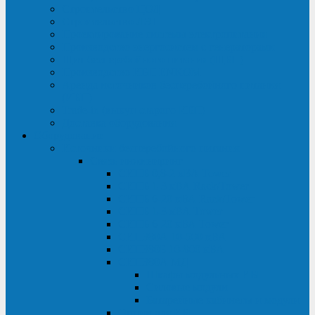
Строительство ЦОД
Строительство ЛЭП
Проектирование системы электропитания
Производство энергосистем с генераторами
Щит бесперебойного питания (ЩБП)
Производство ИБП ENKOМ
Аренда источников бесперебойного питания
(ИБП)
Trade-in (выкуп старого ИБП)
Доставка оборудования
Оборудование
Источники бесперебойного питания
Связь инжиниринг
СИПБ 0,8-2 кВА Tower
СИПБ 1-3 кВА Rack/Tower
СИПБ 6-20 кВА Rack/Tower
СИПБ 1-3 кВА Tower
СИПБ 6-20 кВА Tower
СИП380А 10-500 кВА
СИП380Б 10-800 кВА
СИП380А МД
Шкафы модульных ИБП
Силовые модули
Батарейные кабинеты и модули
Опции для ИБП