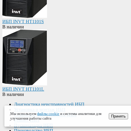
ИБП INVT HT1101S
В наличии
ИБП INVT HT1101L
В наличии
Диагностика неисправностей ИБП
Установка и монтаж ИБП
Мы используем
файлы cookie
и системы аналитики для
Сервисное обслуживание ИБП
Принять
улучшения работы сайта
Ремонт ИБП
Пусконаладка ИБП
Производство ИБП