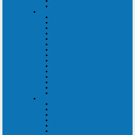
Galaxy 300
Back-UPS
General Electric
EP
VCL
LP31T
NP
Match
ML
TLE
SG
VH
VCO
LP11
GT
Site Pro
LP33
LP31
Systeme Electric
Smart-Save Online SRT (SRTSE)
Smart-Save Online SRV (SRVSE)
Smart-Save SMT (SMTSE)
Back-Save BV (BVSE)
Excelente VX
Excelente VL