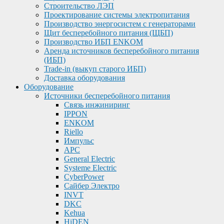
Строительство ЛЭП
Проектирование системы электропитания
Производство энергосистем с генераторами
Щит бесперебойного питания (ЩБП)
Производство ИБП ENKOМ
Аренда источников бесперебойного питания
(ИБП)
Trade-in (выкуп старого ИБП)
Доставка оборудования
Оборудование
Источники бесперебойного питания
Связь инжиниринг
IPPON
ENKOM
Riello
Импульс
APC
General Electric
Systeme Electric
CyberPower
Сайбер Электро
INVT
DKC
Kehua
HiDEN