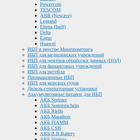
Powercom
TESCOM
ABB (Newave)
Legrand
Eltena (Inelt)
Delta
Eaton
Huawei
ИБП в реестре Минпромторга
ИБП для медицинских учреждений
ИБП для центров обработки данных (ЦОД)
ИБП для финансовых учреждений
ИБП для ритейла
Промышленные ИБП
ИБП для морских судов
Дизель-генераторные установки
Аккумуляторные батареи для ИБП
АКБ Sprinter
АКБ Sonnenschein
АКБ Riello
АКБ Marathon
АКБ FIAMM
АКБ CSB
АКБ B.B.Battery
АКБ Ventura