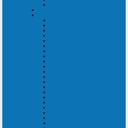
BACK OFFICE
ENKOM
Riello
Multi Guard Industrial
Multi Guard
Master Plus Industrial
Master Plus
Sentinel Power
Sentinel Power Green
Multi Power 2
Vision
Vision Rack
Vision Dual
Sentryum
Sentryum Rack
Sentinel Tower
Sentinel Rack
Sentinel Dual SDU
Sentinel Dual (Low Power)
NextEnergy NXE
Net Power
Multi Sentry
Multi Power
Master MPS