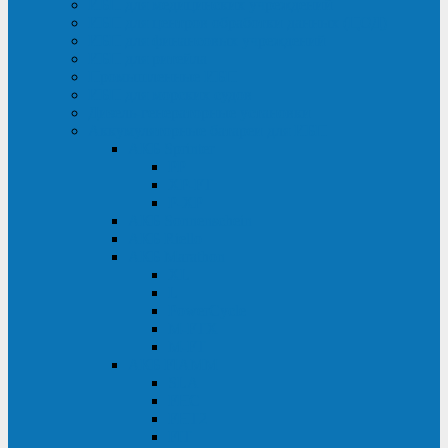
ИБП для медицинских учреждений
ИБП для центров обработки данных (ЦОД)
ИБП для финансовых учреждений
ИБП для ритейла
Промышленные ИБП
ИБП для морских судов
Дизель-генераторные установки
Аккумуляторные батареи для ИБП
АКБ Sprinter
PP
XP-FT
P-XP
АКБ Sonnenschein
АКБ Riello
АКБ Marathon
XL
L
PowerCycle
M-FTX
M-FT
АКБ FIAMM
SLA
FHC
FHT2
FIT