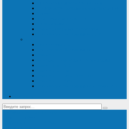
Диагностика дизель-генераторов
Производство дизельных электростанций
Сервис ДЭС
Установка и монтаж ДГУ
Пусконаладка ДГУ
Ремонт дизельных генераторов
Техническое обслуживание ДГУ
ИБП
Диагностика ИБП
Техническое обслуживание ИБП
Ремонт ИБП
Монтаж, шефмонтаж и пусконаладка
Ремонт ИБП APC
Ремонт ИБП Eaton
Ремонт ИБП Delta Electronics
Ремонт ИБП Riello
Техническое обслуживание и сервис ИБП
Legrand
Контакты
Поставка ИБП Eaton и Riello
Санкт-Петербург
info@en-kom.ru
8 (800) 511-70-94
+7 (812) 677-14-41
Перезвоните мне