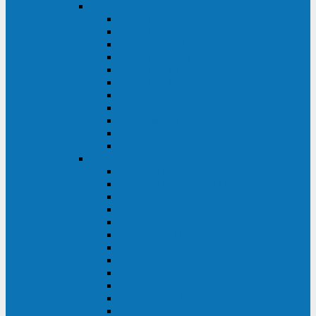
DKC
DKC TRIO MDB
DKC TRIO MDA
DKC Extra TT
DKC Trio XT/Trio XTG
DKC Trio TT
DKC Trio TM
DKC Solo MD/Solo MMB
DKC Small Rackmount
DKC Small Tower
DKC Info Rackmount Pro
DKC Info/Info LCD/Info PDU
Kehua
Kehua Myria 60-200
Kehua MR33 400-1600
Kehua MR33 30-600
Kehua KR-RM Li 1-3 кВА
Kehua KR-RM 10-40 кВА
Kehua KR-RM 1-3 кВА
Kehua KR33T 300-600
Kehua KR33T 10-40
Kehua KR33 300-1200
Kehua KR33 10-40 10-40 кВА
Kehua KR11T 6-10 кВА
Kehua KR11-J Plus 6-10 кВА