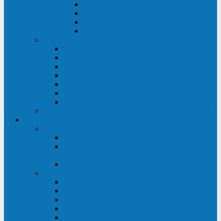
ABF
AB
HRL-W
HR / HRL
Опции для ИБП
Распределители питания (PDU)
Модули байпаса
Батарейные кабинеты
Монтажные комплекты
Карты управления и датчики контроля
Батарейные модули
Кабели и переходники
Запасные части, инструменты и принадлежности
Сервис-центр
АКБ
Обслуживание АКБ
Контрольно-тренировочный цикл
аккумуляторных батарей
Замена аккумуляторов в ИБП
ДГУ
Модернизация ДГУ
Мониторинг ДГУ
Испытание ДГУ под нагрузкой
Проектирование ДГУ
Поставка дизельных электростанций