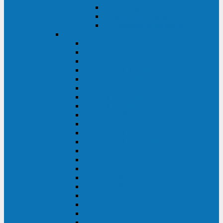
Контролеры и датчики
Батарейные модули
Монтажные комплекты
IPPON
GAME POWER PRO
INNOVA II T
INNOVA G2 L
INNOVA RT TOWER 3-1
SMART WINNER II
SMART WINNER II EURO
SMART WINNER II 1U
SMART POWER PRO II
SMART POWER PRO II EURO
INNOVA RT
INNOVA RT II
INNOVA RT 33 TOWER
INNOVA G2
INNOVA G2 EURO
BACK VERSO
BACK POWER PRO II
BACK POWER PRO II EURO
BACK COMFO PRO II
BACK BASIC EURO
BACK BASIC EURO S
BACK BASIC