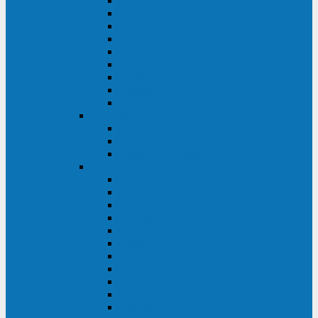
Master Industrial
Master HP
Master HP UL
Master HE
Master FC400
iPlug
iDialog
iDialog Rack
Sentinel Pro
Импульс
Импульс Фристайл
Импульс Боксер
Импульс Модуль
APC
Easy UPS 3S
Easy UPS 3M
Smart-UPS VT
Symmetra PX
Galaxy 3500
Galaxy 5500
Galaxy 7000
Smart-UPS On-Line
Back-UPS Pro
Smart-UPS
Symmetra