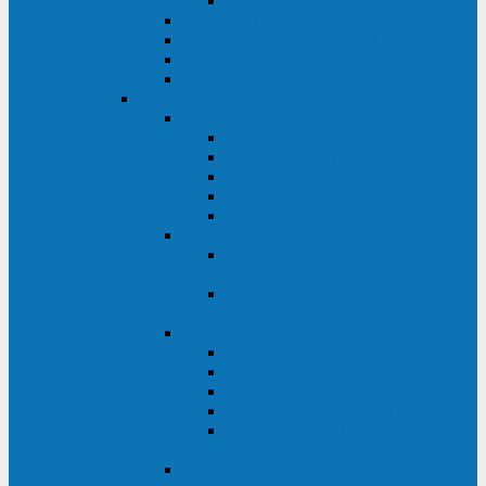
Monolith XM 120 - 200 кВА
ELTENA постоянного тока
Прочее оборудование ELTENA
Софт для ИБП ELTENA
Батарейные шкафы и блоки ELTENA
Delta
Delta ULTRON
Delta Ultron H (15 - 30 кВА)
Delta Ultron NT (20 - 500 кВА)
Delta Ultron HPH (20 - 200 кВА)
Delta Ultron EH (10 - 20 кВА)
Delta Ultron DPS (160 - 1200 кВА)
Delta MODULON
Delta Modulon NH Plus (20 - 120
кВА)
Delta Modulon DPH (20 - 600
кВА)
Delta AMPLON
Delta Amplon MX (1,1 - 3 кВА)
Delta Amplon GAIA (1 - 3 кВА)
Delta Amplon N Series (1 - 3 кВА)
Delta Amplon R Series (1 - 3 кВА)
Delta Amplon RT Series (1 - 20
кВА)
Delta AGILON