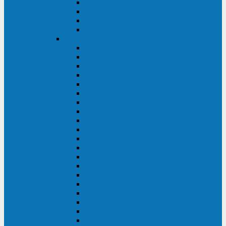
Excelente VM
Uniprom 3L
Uniprom 3M
Uniprom 3S
CyberPower
CPS (600-7500ВА)
SMP (350-750ВА)
HSTP3T (3:3)
SM/SMX (3:3)
OLS (3:1)
RT33 (3 фазы)
Online S (ECO)
Online S (Advanced)
Online S (Premium)
Online (OL)
Online (High-Density)
Professional Rackmount (PR RT)
Professional Tower (PR)
PLT
Office Rackmount (OR)
PFC Sinewave (CP)
Value Pro
Value SOHO
Value
UT