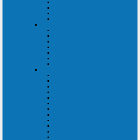
BRICs LCD
BU
BS
EXP
Сайбер Электро
ЭКСПЕРТ XL
ПАТРИОТ
ЛЕГИОН-3Ф-C
ЛЕГИОН-3Ф
ЭКСПЕРТ ПЛЮС
ЭКСПЕРТ
ПИЛОТ
INVT
INVT RM 40-500 кВА
INVT RM200/20
INVT RM060/20B
INVT RM 25-600 кВА
INVT RM 25-200 кВА
INVT RM 10-90 кВА
INVT HR33
INVT HT33
INVT BU
INVT HR11
INVT HT31
INVT HT11