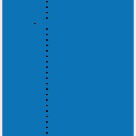
Excelente VM
Uniprom 3L
Uniprom 3M
Uniprom 3S
CyberPower
CPS (600-7500ВА)
SMP (350-750ВА)
HSTP3T (3:3)
SM/SMX (3:3)
OLS (3:1)
RT33 (3 фазы)
Online S (ECO)
Online S (Advanced)
Online S (Premium)
Online (OL)
Online (High-Density)
Professional Rackmount (PR RT)
Professional Tower (PR)
PLT
Office Rackmount (OR)
PFC Sinewave (CP)
Value Pro
Value SOHO
Value
UT