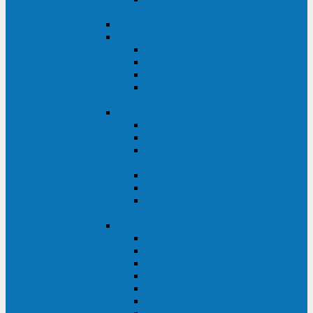
ВА
ELTENA One Station
ELTENA Intelligent
Intelligent II RM1U 500 - 800 ВА
Intelligent III 1100 - 3000RT
Intelligent LT2 500 - 1500 ВА
Intelligent II RM/RMLT 600 - 1000
ВА
ELTENA Monolith (однофазные)
Monolith K LT 20000 ВА
Monolith D 6000RT
Monolith E RT/RTLT 1000 - 3000
ВА
Monolith E LT 1000 - 3000 ВА
Monolith III 1500RT - 3000RT
Monolith III 6000RT2U,
10000RT2U
ELTENA Monolith (трехфазные)
Monolith F 20-40 кВА
Monolith XF 20-200 кВА
Monolith ХE 10-20 кВА
Monolith ХE 40-80 кВА
Monolith RTM 10000-31, 10000-33
Monolith XL 40 - 200 кВА