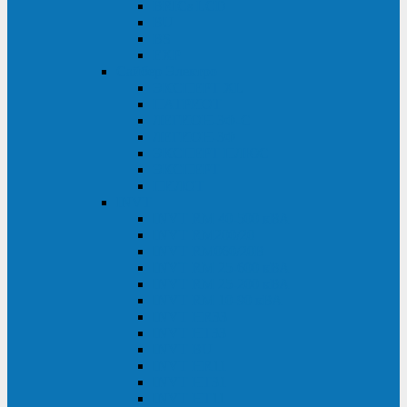
BRICs LCD
BU
BS
EXP
Сайбер Электро
ЭКСПЕРТ XL
ПАТРИОТ
ЛЕГИОН-3Ф-C
ЛЕГИОН-3Ф
ЭКСПЕРТ ПЛЮС
ЭКСПЕРТ
ПИЛОТ
INVT
INVT RM 40-500 кВА
INVT RM200/20
INVT RM060/20B
INVT RM 25-600 кВА
INVT RM 25-200 кВА
INVT RM 10-90 кВА
INVT HR33
INVT HT33
INVT BU
INVT HR11
INVT HT31
INVT HT11