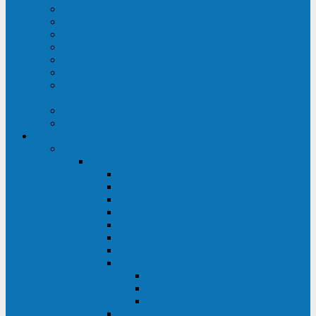
Строительство ЦОД
Строительство ЛЭП
Проектирование системы электропитания
Производство энергосистем с генераторами
Щит бесперебойного питания (ЩБП)
Производство ИБП ENKOМ
Аренда источников бесперебойного питания
(ИБП)
Trade-in (выкуп старого ИБП)
Доставка оборудования
Оборудование
Источники бесперебойного питания
Связь инжиниринг
СИПБ 0,8-2 кВА Tower
СИПБ 1-3 кВА Rack/Tower
СИПБ 6-20 кВА Rack/Tower
СИПБ 1-3 кВА Tower
СИПБ 6-20 кВА Tower
СИП380А 10-500 кВА
СИП380Б 10-800 кВА
СИП380А МД
Шкафы модульных ИБП
Силовые модули
Батарейные кабинеты и модули
Опции для ИБП