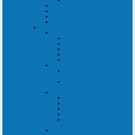
Monolith XM 120 - 200 кВА
ELTENA постоянного тока
Прочее оборудование ELTENA
Софт для ИБП ELTENA
Батарейные шкафы и блоки ELTENA
Delta
Delta ULTRON
Delta Ultron H (15 - 30 кВА)
Delta Ultron NT (20 - 500 кВА)
Delta Ultron HPH (20 - 200 кВА)
Delta Ultron EH (10 - 20 кВА)
Delta Ultron DPS (160 - 1200 кВА)
Delta MODULON
Delta Modulon NH Plus (20 - 120
кВА)
Delta Modulon DPH (20 - 600
кВА)
Delta AMPLON
Delta Amplon MX (1,1 - 3 кВА)
Delta Amplon GAIA (1 - 3 кВА)
Delta Amplon N Series (1 - 3 кВА)
Delta Amplon R Series (1 - 3 кВА)
Delta Amplon RT Series (1 - 20
кВА)
Delta AGILON