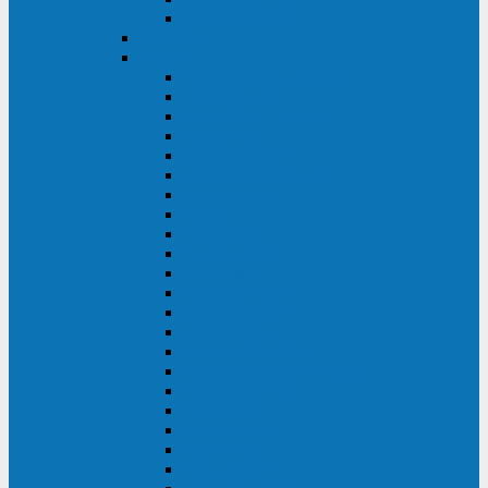
BACK OFFICE
ENKOM
Riello
Multi Guard Industrial
Multi Guard
Master Plus Industrial
Master Plus
Sentinel Power
Sentinel Power Green
Multi Power 2
Vision
Vision Rack
Vision Dual
Sentryum
Sentryum Rack
Sentinel Tower
Sentinel Rack
Sentinel Dual SDU
Sentinel Dual (Low Power)
NextEnergy NXE
Net Power
Multi Sentry
Multi Power
Master MPS