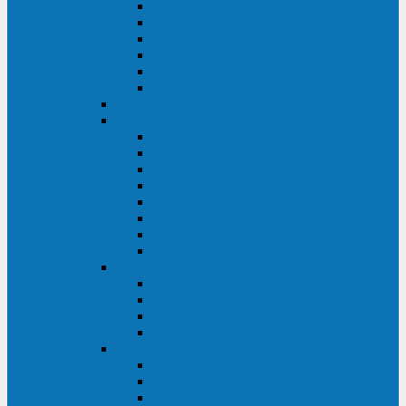
FHB
FLB
FGHL
FGH
FG
FGL
АКБ CSB
АКБ B.B.Battery
HRC
SHR
HRL
HR
UPS
BPS
BP
BC
АКБ Ventura
HRL
HR
GPL
GP
АКБ Yellow
RTM-PL
VL/VLG
GB