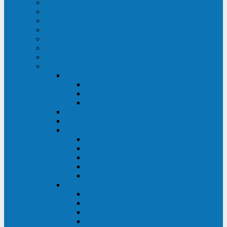
ИБП для медицинских учреждений
ИБП для центров обработки данных (ЦОД)
ИБП для финансовых учреждений
ИБП для ритейла
Промышленные ИБП
ИБП для морских судов
Дизель-генераторные установки
Аккумуляторные батареи для ИБП
АКБ Sprinter
PP
XP-FT
P-XP
АКБ Sonnenschein
АКБ Riello
АКБ Marathon
XL
L
PowerCycle
M-FTX
M-FT
АКБ FIAMM
SLA
FHC
FHT2
FIT