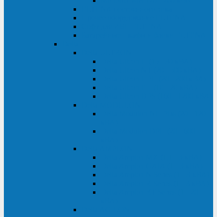
Monolith XM 120 - 200 кВА
ELTENA постоянного тока
Прочее оборудование ELTENA
Софт для ИБП ELTENA
Батарейные шкафы и блоки ELTENA
Delta
Delta ULTRON
Delta Ultron H (15 - 30 кВА)
Delta Ultron NT (20 - 500 кВА)
Delta Ultron HPH (20 - 200 кВА)
Delta Ultron EH (10 - 20 кВА)
Delta Ultron DPS (160 - 1200 кВА)
Delta MODULON
Delta Modulon NH Plus (20 - 120
кВА)
Delta Modulon DPH (20 - 600
кВА)
Delta AMPLON
Delta Amplon MX (1,1 - 3 кВА)
Delta Amplon GAIA (1 - 3 кВА)
Delta Amplon N Series (1 - 3 кВА)
Delta Amplon R Series (1 - 3 кВА)
Delta Amplon RT Series (1 - 20
кВА)
Delta AGILON