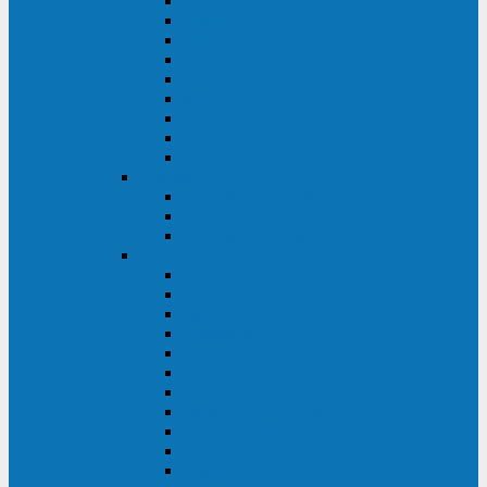
Master Industrial
Master HP
Master HP UL
Master HE
Master FC400
iPlug
iDialog
iDialog Rack
Sentinel Pro
Импульс
Импульс Фристайл
Импульс Боксер
Импульс Модуль
APC
Easy UPS 3S
Easy UPS 3M
Smart-UPS VT
Symmetra PX
Galaxy 3500
Galaxy 5500
Galaxy 7000
Smart-UPS On-Line
Back-UPS Pro
Smart-UPS
Symmetra