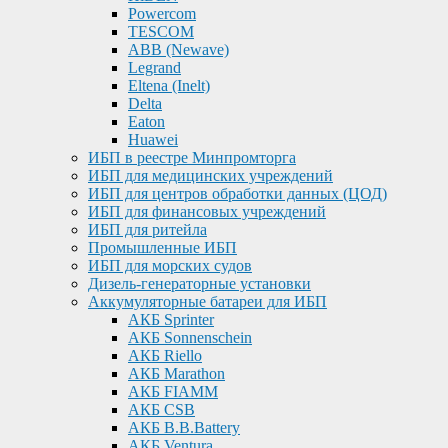
Powercom
TESCOM
ABB (Newave)
Legrand
Eltena (Inelt)
Delta
Eaton
Huawei
ИБП в реестре Минпромторга
ИБП для медицинских учреждений
ИБП для центров обработки данных (ЦОД)
ИБП для финансовых учреждений
ИБП для ритейла
Промышленные ИБП
ИБП для морских судов
Дизель-генераторные установки
Аккумуляторные батареи для ИБП
АКБ Sprinter
АКБ Sonnenschein
АКБ Riello
АКБ Marathon
АКБ FIAMM
АКБ CSB
АКБ B.B.Battery
АКБ Ventura