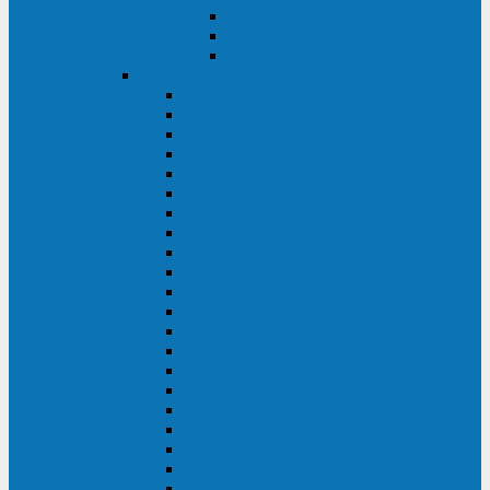
Контролеры и датчики
Батарейные модули
Монтажные комплекты
IPPON
GAME POWER PRO
INNOVA II T
INNOVA G2 L
INNOVA RT TOWER 3-1
SMART WINNER II
SMART WINNER II EURO
SMART WINNER II 1U
SMART POWER PRO II
SMART POWER PRO II EURO
INNOVA RT
INNOVA RT II
INNOVA RT 33 TOWER
INNOVA G2
INNOVA G2 EURO
BACK VERSO
BACK POWER PRO II
BACK POWER PRO II EURO
BACK COMFO PRO II
BACK BASIC EURO
BACK BASIC EURO S
BACK BASIC