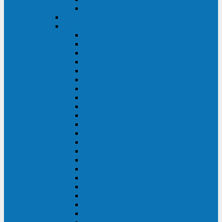
BACK OFFICE
ENKOM
Riello
Multi Guard Industrial
Multi Guard
Master Plus Industrial
Master Plus
Sentinel Power
Sentinel Power Green
Multi Power 2
Vision
Vision Rack
Vision Dual
Sentryum
Sentryum Rack
Sentinel Tower
Sentinel Rack
Sentinel Dual SDU
Sentinel Dual (Low Power)
NextEnergy NXE
Net Power
Multi Sentry
Multi Power
Master MPS