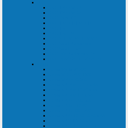
DKC
DKC TRIO MDB
DKC TRIO MDA
DKC Extra TT
DKC Trio XT/Trio XTG
DKC Trio TT
DKC Trio TM
DKC Solo MD/Solo MMB
DKC Small Rackmount
DKC Small Tower
DKC Info Rackmount Pro
DKC Info/Info LCD/Info PDU
Kehua
Kehua Myria 60-200
Kehua MR33 400-1600
Kehua MR33 30-600
Kehua KR-RM Li 1-3 кВА
Kehua KR-RM 10-40 кВА
Kehua KR-RM 1-3 кВА
Kehua KR33T 300-600
Kehua KR33T 10-40
Kehua KR33 300-1200
Kehua KR33 10-40 10-40 кВА
Kehua KR11T 6-10 кВА
Kehua KR11-J Plus 6-10 кВА