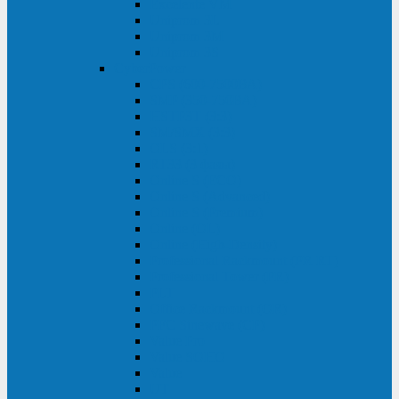
Excelente VM
Uniprom 3L
Uniprom 3M
Uniprom 3S
CyberPower
CPS (600-7500ВА)
SMP (350-750ВА)
HSTP3T (3:3)
SM/SMX (3:3)
OLS (3:1)
RT33 (3 фазы)
Online S (ECO)
Online S (Advanced)
Online S (Premium)
Online (OL)
Online (High-Density)
Professional Rackmount (PR RT)
Professional Tower (PR)
PLT
Office Rackmount (OR)
PFC Sinewave (CP)
Value Pro
Value SOHO
Value
UT