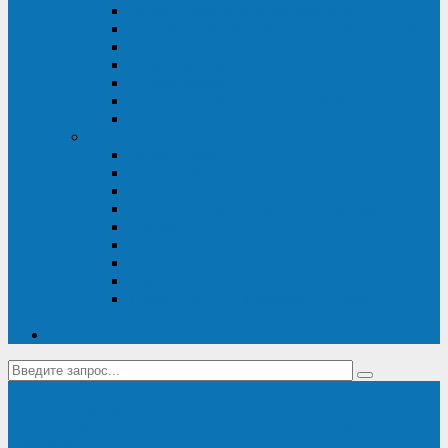
Диагностика дизель-генераторов
Производство дизельных электростанций
Сервис ДЭС
Установка и монтаж ДГУ
Пусконаладка ДГУ
Ремонт дизельных генераторов
Техническое обслуживание ДГУ
ИБП
Диагностика ИБП
Техническое обслуживание ИБП
Ремонт ИБП
Монтаж, шефмонтаж и пусконаладка
Ремонт ИБП APC
Ремонт ИБП Eaton
Ремонт ИБП Delta Electronics
Ремонт ИБП Riello
Техническое обслуживание и сервис ИБП
Legrand
Контакты
Поставка ИБП Eaton и Riello
Санкт-Петербург
info@en-kom.ru
8 (800) 511-70-94
+7 (812) 677-14-41
Перезвоните мне