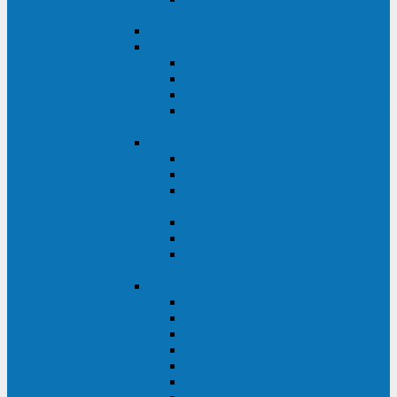
ВА
ELTENA One Station
ELTENA Intelligent
Intelligent II RM1U 500 - 800 ВА
Intelligent III 1100 - 3000RT
Intelligent LT2 500 - 1500 ВА
Intelligent II RM/RMLT 600 - 1000
ВА
ELTENA Monolith (однофазные)
Monolith K LT 20000 ВА
Monolith D 6000RT
Monolith E RT/RTLT 1000 - 3000
ВА
Monolith E LT 1000 - 3000 ВА
Monolith III 1500RT - 3000RT
Monolith III 6000RT2U,
10000RT2U
ELTENA Monolith (трехфазные)
Monolith F 20-40 кВА
Monolith XF 20-200 кВА
Monolith ХE 10-20 кВА
Monolith ХE 40-80 кВА
Monolith RTM 10000-31, 10000-33
Monolith XL 40 - 200 кВА