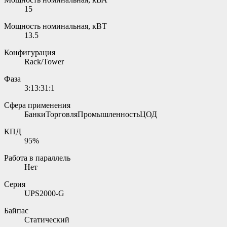
15
Мощность номинальная, кВТ
13.5
Конфигурация
Rack/Tower
Фаза
3:13:31:1
Сфера применения
БанкиТорговляПромышленностьЦОД
КПД
95%
Работа в параллель
Нет
Серия
UPS2000-G
Байпас
Статический