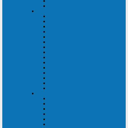
Galaxy 300
Back-UPS
General Electric
EP
VCL
LP31T
NP
Match
ML
TLE
SG
VH
VCO
LP11
GT
Site Pro
LP33
LP31
Systeme Electric
Smart-Save Online SRT (SRTSE)
Smart-Save Online SRV (SRVSE)
Smart-Save SMT (SMTSE)
Back-Save BV (BVSE)
Excelente VX
Excelente VL