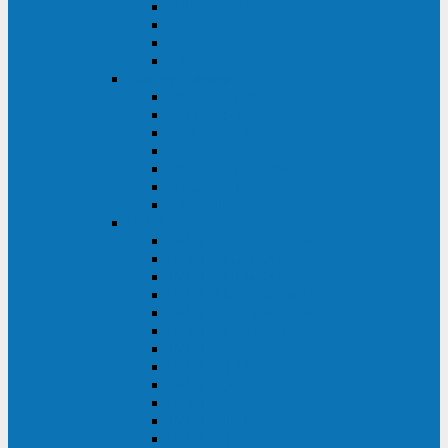
BRICs LCD
BU
BS
EXP
Сайбер Электро
ЭКСПЕРТ XL
ПАТРИОТ
ЛЕГИОН-3Ф-C
ЛЕГИОН-3Ф
ЭКСПЕРТ ПЛЮС
ЭКСПЕРТ
ПИЛОТ
INVT
INVT RM 40-500 кВА
INVT RM200/20
INVT RM060/20B
INVT RM 25-600 кВА
INVT RM 25-200 кВА
INVT RM 10-90 кВА
INVT HR33
INVT HT33
INVT BU
INVT HR11
INVT HT31
INVT HT11