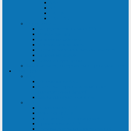
ABF
AB
HRL-W
HR / HRL
Опции для ИБП
Распределители питания (PDU)
Модули байпаса
Батарейные кабинеты
Монтажные комплекты
Карты управления и датчики контроля
Батарейные модули
Кабели и переходники
Запасные части, инструменты и принадлежности
Сервис-центр
АКБ
Обслуживание АКБ
Контрольно-тренировочный цикл
аккумуляторных батарей
Замена аккумуляторов в ИБП
ДГУ
Модернизация ДГУ
Мониторинг ДГУ
Испытание ДГУ под нагрузкой
Проектирование ДГУ
Поставка дизельных электростанций