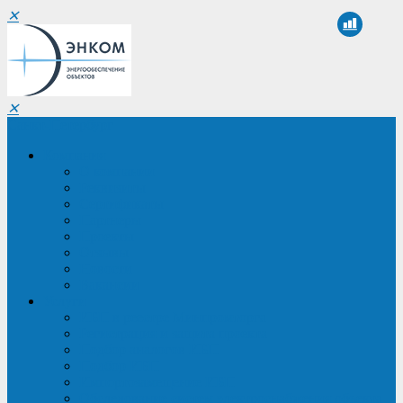
✕
✕
Санкт-Петербург
Компания
О компании
Реквизиты
Сертификаты
Партнеры
Проекты
Отзывы
Новости
Вакансии
Услуги
ИБП в реестре Минпромторга
Регистрация и защита проекта
Подбор аналогов ИБП
Подбор ИБП
Импортозамещение ИБП
Обследование систем электроснабжения объекта