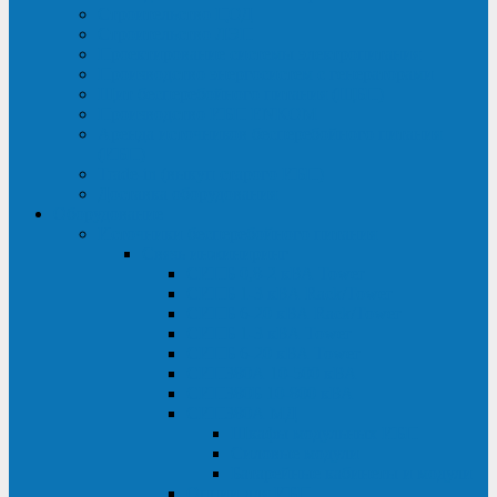
Строительство ЦОД
Строительство ЛЭП
Проектирование системы электропитания
Производство энергосистем с генераторами
Щит бесперебойного питания (ЩБП)
Производство ИБП ENKOМ
Аренда источников бесперебойного питания
(ИБП)
Trade-in (выкуп старого ИБП)
Доставка оборудования
Оборудование
Источники бесперебойного питания
Связь инжиниринг
СИПБ 0,8-2 кВА Tower
СИПБ 1-3 кВА Rack/Tower
СИПБ 6-20 кВА Rack/Tower
СИПБ 1-3 кВА Tower
СИПБ 6-20 кВА Tower
СИП380А 10-500 кВА
СИП380Б 10-800 кВА
СИП380А МД
Шкафы модульных ИБП
Силовые модули
Батарейные кабинеты и модули
Опции для ИБП