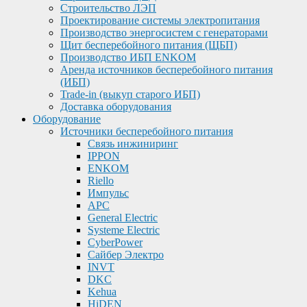
Строительство ЛЭП
Проектирование системы электропитания
Производство энергосистем с генераторами
Щит бесперебойного питания (ЩБП)
Производство ИБП ENKOМ
Аренда источников бесперебойного питания
(ИБП)
Trade-in (выкуп старого ИБП)
Доставка оборудования
Оборудование
Источники бесперебойного питания
Связь инжиниринг
IPPON
ENKOM
Riello
Импульс
APC
General Electric
Systeme Electric
CyberPower
Сайбер Электро
INVT
DKC
Kehua
HiDEN