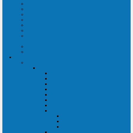
Строительство ЦОД
Строительство ЛЭП
Проектирование системы электропитания
Производство энергосистем с генераторами
Щит бесперебойного питания (ЩБП)
Производство ИБП ENKOМ
Аренда источников бесперебойного питания
(ИБП)
Trade-in (выкуп старого ИБП)
Доставка оборудования
Оборудование
Источники бесперебойного питания
Связь инжиниринг
СИПБ 0,8-2 кВА Tower
СИПБ 1-3 кВА Rack/Tower
СИПБ 6-20 кВА Rack/Tower
СИПБ 1-3 кВА Tower
СИПБ 6-20 кВА Tower
СИП380А 10-500 кВА
СИП380Б 10-800 кВА
СИП380А МД
Шкафы модульных ИБП
Силовые модули
Батарейные кабинеты и модули
Опции для ИБП