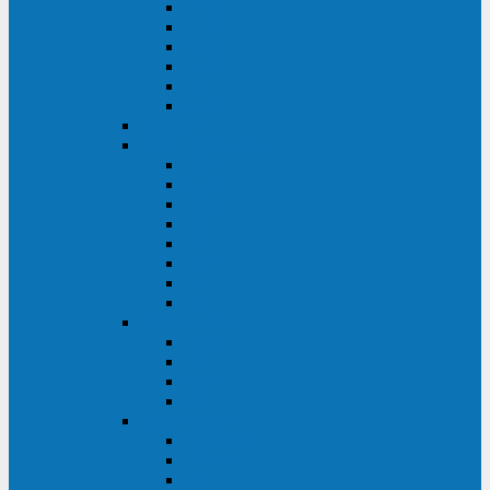
FHB
FLB
FGHL
FGH
FG
FGL
АКБ CSB
АКБ B.B.Battery
HRC
SHR
HRL
HR
UPS
BPS
BP
BC
АКБ Ventura
HRL
HR
GPL
GP
АКБ Yellow
RTM-PL
VL/VLG
GB