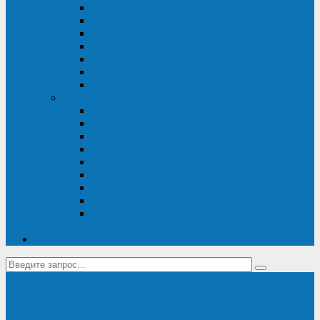
Диагностика дизель-генераторов
Производство дизельных электростанций
Сервис ДЭС
Установка и монтаж ДГУ
Пусконаладка ДГУ
Ремонт дизельных генераторов
Техническое обслуживание ДГУ
ИБП
Диагностика ИБП
Техническое обслуживание ИБП
Ремонт ИБП
Монтаж, шефмонтаж и пусконаладка
Ремонт ИБП APC
Ремонт ИБП Eaton
Ремонт ИБП Delta Electronics
Ремонт ИБП Riello
Техническое обслуживание и сервис ИБП
Legrand
Контакты
Поставка ИБП Eaton и Riello
Санкт-Петербург
info@en-kom.ru
8 (800) 511-70-94
+7 (812) 677-14-41
Перезвоните мне