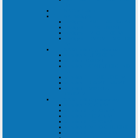
ВА
ELTENA One Station
ELTENA Intelligent
Intelligent II RM1U 500 - 800 ВА
Intelligent III 1100 - 3000RT
Intelligent LT2 500 - 1500 ВА
Intelligent II RM/RMLT 600 - 1000
ВА
ELTENA Monolith (однофазные)
Monolith K LT 20000 ВА
Monolith D 6000RT
Monolith E RT/RTLT 1000 - 3000
ВА
Monolith E LT 1000 - 3000 ВА
Monolith III 1500RT - 3000RT
Monolith III 6000RT2U,
10000RT2U
ELTENA Monolith (трехфазные)
Monolith F 20-40 кВА
Monolith XF 20-200 кВА
Monolith ХE 10-20 кВА
Monolith ХE 40-80 кВА
Monolith RTM 10000-31, 10000-33
Monolith XL 40 - 200 кВА