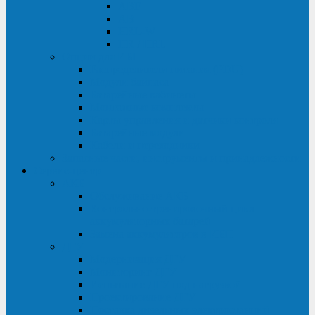
ABF
AB
HRL-W
HR / HRL
Опции для ИБП
Распределители питания (PDU)
Модули байпаса
Батарейные кабинеты
Монтажные комплекты
Карты управления и датчики контроля
Батарейные модули
Кабели и переходники
Запасные части, инструменты и принадлежности
Сервис-центр
АКБ
Обслуживание АКБ
Контрольно-тренировочный цикл
аккумуляторных батарей
Замена аккумуляторов в ИБП
ДГУ
Модернизация ДГУ
Мониторинг ДГУ
Испытание ДГУ под нагрузкой
Проектирование ДГУ
Поставка дизельных электростанций