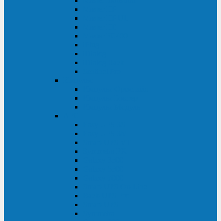
Master Industrial
Master HP
Master HP UL
Master HE
Master FC400
iPlug
iDialog
iDialog Rack
Sentinel Pro
Импульс
Импульс Фристайл
Импульс Боксер
Импульс Модуль
APC
Easy UPS 3S
Easy UPS 3M
Smart-UPS VT
Symmetra PX
Galaxy 3500
Galaxy 5500
Galaxy 7000
Smart-UPS On-Line
Back-UPS Pro
Smart-UPS
Symmetra