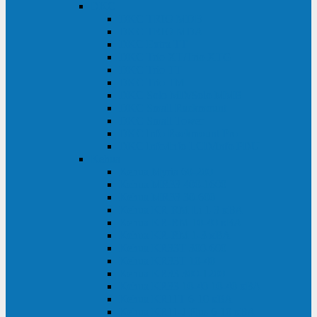
DKC
DKC TRIO MDB
DKC TRIO MDA
DKC Extra TT
DKC Trio XT/Trio XTG
DKC Trio TT
DKC Trio TM
DKC Solo MD/Solo MMB
DKC Small Rackmount
DKC Small Tower
DKC Info Rackmount Pro
DKC Info/Info LCD/Info PDU
Kehua
Kehua Myria 60-200
Kehua MR33 400-1600
Kehua MR33 30-600
Kehua KR-RM Li 1-3 кВА
Kehua KR-RM 10-40 кВА
Kehua KR-RM 1-3 кВА
Kehua KR33T 300-600
Kehua KR33T 10-40
Kehua KR33 300-1200
Kehua KR33 10-40 10-40 кВА
Kehua KR11T 6-10 кВА
Kehua KR11-J Plus 6-10 кВА