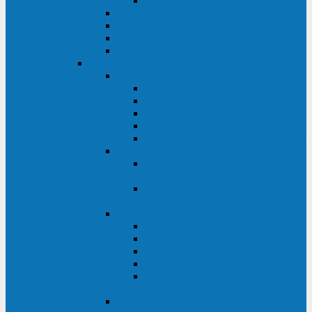
Monolith XM 120 - 200 кВА
ELTENA постоянного тока
Прочее оборудование ELTENA
Софт для ИБП ELTENA
Батарейные шкафы и блоки ELTENA
Delta
Delta ULTRON
Delta Ultron H (15 - 30 кВА)
Delta Ultron NT (20 - 500 кВА)
Delta Ultron HPH (20 - 200 кВА)
Delta Ultron EH (10 - 20 кВА)
Delta Ultron DPS (160 - 1200 кВА)
Delta MODULON
Delta Modulon NH Plus (20 - 120
кВА)
Delta Modulon DPH (20 - 600
кВА)
Delta AMPLON
Delta Amplon MX (1,1 - 3 кВА)
Delta Amplon GAIA (1 - 3 кВА)
Delta Amplon N Series (1 - 3 кВА)
Delta Amplon R Series (1 - 3 кВА)
Delta Amplon RT Series (1 - 20
кВА)
Delta AGILON