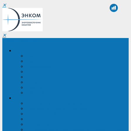
✕
✕
Санкт-Петербург
Компания
О компании
Реквизиты
Сертификаты
Партнеры
Проекты
Отзывы
Новости
Вакансии
Услуги
ИБП в реестре Минпромторга
Регистрация и защита проекта
Подбор аналогов ИБП
Подбор ИБП
Импортозамещение ИБП
Обследование систем электроснабжения объекта