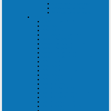
Контролеры и датчики
Батарейные модули
Монтажные комплекты
IPPON
GAME POWER PRO
INNOVA II T
INNOVA G2 L
INNOVA RT TOWER 3-1
SMART WINNER II
SMART WINNER II EURO
SMART WINNER II 1U
SMART POWER PRO II
SMART POWER PRO II EURO
INNOVA RT
INNOVA RT II
INNOVA RT 33 TOWER
INNOVA G2
INNOVA G2 EURO
BACK VERSO
BACK POWER PRO II
BACK POWER PRO II EURO
BACK COMFO PRO II
BACK BASIC EURO
BACK BASIC EURO S
BACK BASIC