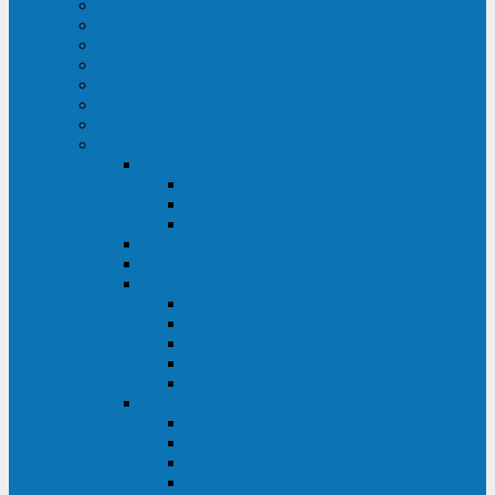
ИБП для медицинских учреждений
ИБП для центров обработки данных (ЦОД)
ИБП для финансовых учреждений
ИБП для ритейла
Промышленные ИБП
ИБП для морских судов
Дизель-генераторные установки
Аккумуляторные батареи для ИБП
АКБ Sprinter
PP
XP-FT
P-XP
АКБ Sonnenschein
АКБ Riello
АКБ Marathon
XL
L
PowerCycle
M-FTX
M-FT
АКБ FIAMM
SLA
FHC
FHT2
FIT