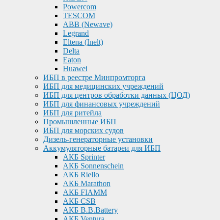
Powercom
TESCOM
ABB (Newave)
Legrand
Eltena (Inelt)
Delta
Eaton
Huawei
ИБП в реестре Минпромторга
ИБП для медицинских учреждений
ИБП для центров обработки данных (ЦОД)
ИБП для финансовых учреждений
ИБП для ритейла
Промышленные ИБП
ИБП для морских судов
Дизель-генераторные установки
Аккумуляторные батареи для ИБП
АКБ Sprinter
АКБ Sonnenschein
АКБ Riello
АКБ Marathon
АКБ FIAMM
АКБ CSB
АКБ B.B.Battery
АКБ Ventura