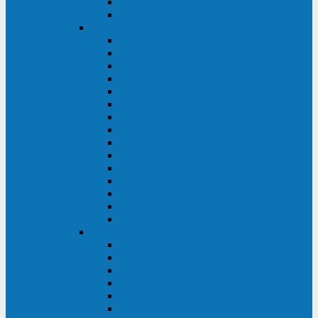
Galaxy 300
Back-UPS
General Electric
EP
VCL
LP31T
NP
Match
ML
TLE
SG
VH
VCO
LP11
GT
Site Pro
LP33
LP31
Systeme Electric
Smart-Save Online SRT (SRTSE)
Smart-Save Online SRV (SRVSE)
Smart-Save SMT (SMTSE)
Back-Save BV (BVSE)
Excelente VX
Excelente VL