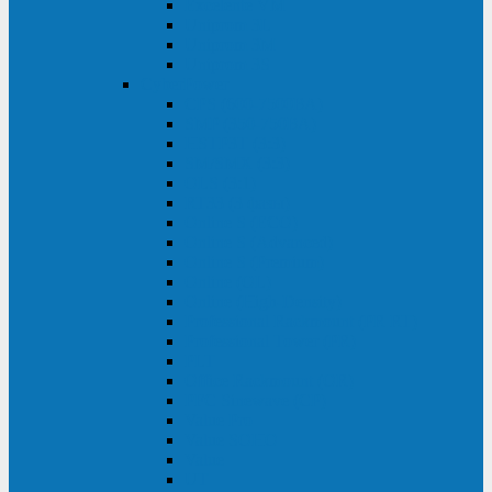
Excelente VM
Uniprom 3L
Uniprom 3M
Uniprom 3S
CyberPower
CPS (600-7500ВА)
SMP (350-750ВА)
HSTP3T (3:3)
SM/SMX (3:3)
OLS (3:1)
RT33 (3 фазы)
Online S (ECO)
Online S (Advanced)
Online S (Premium)
Online (OL)
Online (High-Density)
Professional Rackmount (PR RT)
Professional Tower (PR)
PLT
Office Rackmount (OR)
PFC Sinewave (CP)
Value Pro
Value SOHO
Value
UT