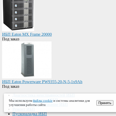
ИБП Eaton MX Frame 20000
Под заказ
ИБП Eaton Powerware PW9355-20-N-5-1x9Ah
Под заказ
Диагностика неисправностей ИБП
Установка и монтаж ИБП
Мы используем
файлы cookie
и системы аналитики для
Принять
Сервисное обслуживание ИБП
улучшения работы сайта
Ремонт ИБП
Пусконаладка ИБП