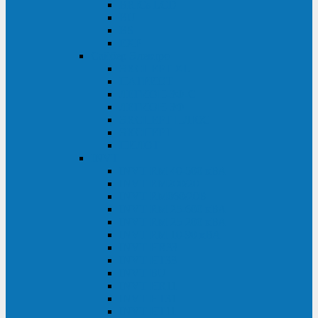
BRICs LCD
BU
BS
EXP
Сайбер Электро
ЭКСПЕРТ XL
ПАТРИОТ
ЛЕГИОН-3Ф-C
ЛЕГИОН-3Ф
ЭКСПЕРТ ПЛЮС
ЭКСПЕРТ
ПИЛОТ
INVT
INVT RM 40-500 кВА
INVT RM200/20
INVT RM060/20B
INVT RM 25-600 кВА
INVT RM 25-200 кВА
INVT RM 10-90 кВА
INVT HR33
INVT HT33
INVT BU
INVT HR11
INVT HT31
INVT HT11