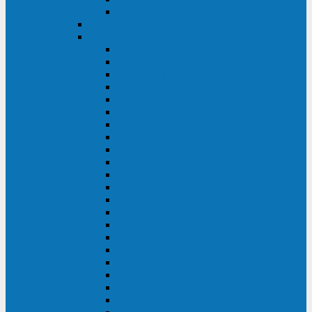
BACK OFFICE
ENKOM
Riello
Multi Guard Industrial
Multi Guard
Master Plus Industrial
Master Plus
Sentinel Power
Sentinel Power Green
Multi Power 2
Vision
Vision Rack
Vision Dual
Sentryum
Sentryum Rack
Sentinel Tower
Sentinel Rack
Sentinel Dual SDU
Sentinel Dual (Low Power)
NextEnergy NXE
Net Power
Multi Sentry
Multi Power
Master MPS