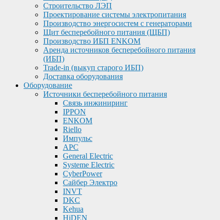
Строительство ЛЭП
Проектирование системы электропитания
Производство энергосистем с генераторами
Щит бесперебойного питания (ЩБП)
Производство ИБП ENKOМ
Аренда источников бесперебойного питания
(ИБП)
Trade-in (выкуп старого ИБП)
Доставка оборудования
Оборудование
Источники бесперебойного питания
Связь инжиниринг
IPPON
ENKOM
Riello
Импульс
APC
General Electric
Systeme Electric
CyberPower
Сайбер Электро
INVT
DKC
Kehua
HiDEN