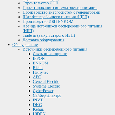
Строительство ЛЭП
Проектирование системы электропитания
Производство энергосистем с генераторами
Щит бесперебойного питания (ЩБП)
Производство ИБП ENKOМ
Аренда источников бесперебойного питания
(ИБП)
Trade-in (выкуп старого ИБП)
Доставка оборудования
Оборудование
Источники бесперебойного питания
Связь инжиниринг
IPPON
ENKOM
Riello
Импульс
APC
General Electric
Systeme Electric
CyberPower
Сайбер Электро
INVT
DKC
Kehua
HiDEN