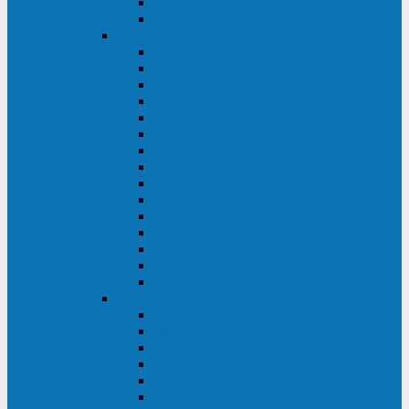
Galaxy 300
Back-UPS
General Electric
EP
VCL
LP31T
NP
Match
ML
TLE
SG
VH
VCO
LP11
GT
Site Pro
LP33
LP31
Systeme Electric
Smart-Save Online SRT (SRTSE)
Smart-Save Online SRV (SRVSE)
Smart-Save SMT (SMTSE)
Back-Save BV (BVSE)
Excelente VX
Excelente VL