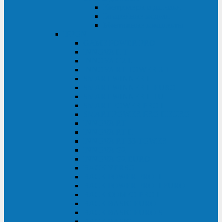
Контролеры и датчики
Батарейные модули
Монтажные комплекты
IPPON
GAME POWER PRO
INNOVA II T
INNOVA G2 L
INNOVA RT TOWER 3-1
SMART WINNER II
SMART WINNER II EURO
SMART WINNER II 1U
SMART POWER PRO II
SMART POWER PRO II EURO
INNOVA RT
INNOVA RT II
INNOVA RT 33 TOWER
INNOVA G2
INNOVA G2 EURO
BACK VERSO
BACK POWER PRO II
BACK POWER PRO II EURO
BACK COMFO PRO II
BACK BASIC EURO
BACK BASIC EURO S
BACK BASIC