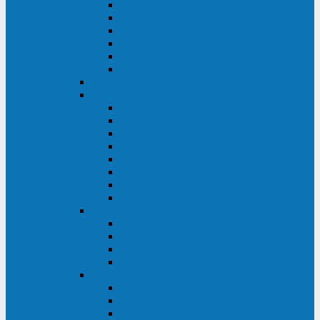
FHB
FLB
FGHL
FGH
FG
FGL
АКБ CSB
АКБ B.B.Battery
HRC
SHR
HRL
HR
UPS
BPS
BP
BC
АКБ Ventura
HRL
HR
GPL
GP
АКБ Yellow
RTM-PL
VL/VLG
GB