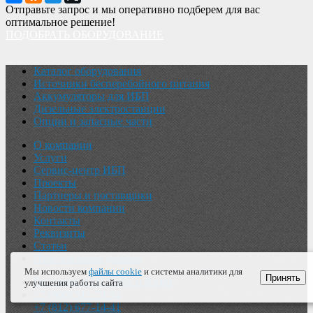
Отправьте запрос и мы оперативно подберем для вас
оптимальное решение!
ПОДОБРАТЬ ОБОРУДОВАНИЕ
Каталог оборудования
Источники бесперебойного питания
Аккумуляторы для ИБП
Дизельные электростанции
Опции и запасные части
О компании
Услуги
Сервис-центр ИБП
Проекты
Партнеры и поставщики
Новости компании
Контакты
Реквизиты
Статьи
Персональные данные
Мы используем
файлы cookie
и системы аналитики для
Принять
Поставка ИБП Eaton и Riello
улучшения работы сайта
+7 (800) 511-70-94
+7 (812) 677-14-41