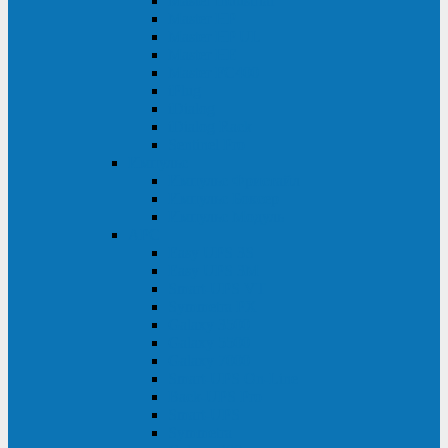
Master Industrial
Master HP
Master HP UL
Master HE
Master FC400
iPlug
iDialog
iDialog Rack
Sentinel Pro
Импульс
Импульс Фристайл
Импульс Боксер
Импульс Модуль
APC
Easy UPS 3S
Easy UPS 3M
Smart-UPS VT
Symmetra PX
Galaxy 3500
Galaxy 5500
Galaxy 7000
Smart-UPS On-Line
Back-UPS Pro
Smart-UPS
Symmetra