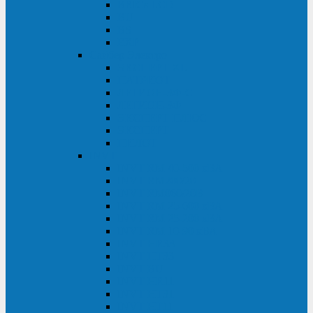
BRICs LCD
BU
BS
EXP
Сайбер Электро
ЭКСПЕРТ XL
ПАТРИОТ
ЛЕГИОН-3Ф-C
ЛЕГИОН-3Ф
ЭКСПЕРТ ПЛЮС
ЭКСПЕРТ
ПИЛОТ
INVT
INVT RM 40-500 кВА
INVT RM200/20
INVT RM060/20B
INVT RM 25-600 кВА
INVT RM 25-200 кВА
INVT RM 10-90 кВА
INVT HR33
INVT HT33
INVT BU
INVT HR11
INVT HT31
INVT HT11