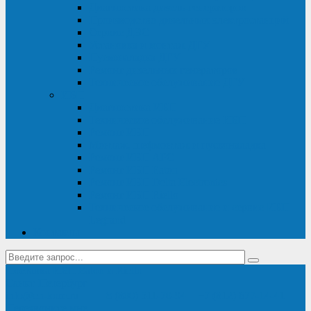
Диагностика дизель-генераторов
Производство дизельных электростанций
Сервис ДЭС
Установка и монтаж ДГУ
Пусконаладка ДГУ
Ремонт дизельных генераторов
Техническое обслуживание ДГУ
ИБП
Диагностика ИБП
Техническое обслуживание ИБП
Ремонт ИБП
Монтаж, шефмонтаж и пусконаладка
Ремонт ИБП APC
Ремонт ИБП Eaton
Ремонт ИБП Delta Electronics
Ремонт ИБП Riello
Техническое обслуживание и сервис ИБП
Legrand
Контакты
Поставка ИБП Eaton и Riello
Санкт-Петербург
info@en-kom.ru
8 (800) 511-70-94
+7 (812) 677-14-41
Перезвоните мне