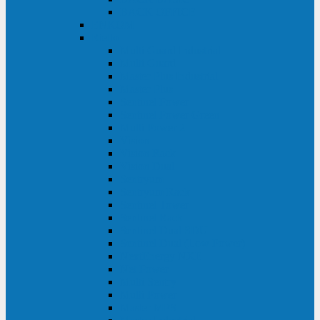
BACK OFFICE
ENKOM
Riello
Multi Guard Industrial
Multi Guard
Master Plus Industrial
Master Plus
Sentinel Power
Sentinel Power Green
Multi Power 2
Vision
Vision Rack
Vision Dual
Sentryum
Sentryum Rack
Sentinel Tower
Sentinel Rack
Sentinel Dual SDU
Sentinel Dual (Low Power)
NextEnergy NXE
Net Power
Multi Sentry
Multi Power
Master MPS