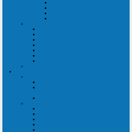
ABF
AB
HRL-W
HR / HRL
Опции для ИБП
Распределители питания (PDU)
Модули байпаса
Батарейные кабинеты
Монтажные комплекты
Карты управления и датчики контроля
Батарейные модули
Кабели и переходники
Запасные части, инструменты и принадлежности
Сервис-центр
АКБ
Обслуживание АКБ
Контрольно-тренировочный цикл
аккумуляторных батарей
Замена аккумуляторов в ИБП
ДГУ
Модернизация ДГУ
Мониторинг ДГУ
Испытание ДГУ под нагрузкой
Проектирование ДГУ
Поставка дизельных электростанций