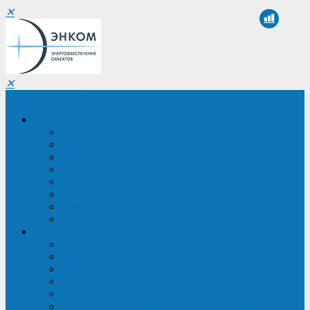
✕
✕
Санкт-Петербург
Компания
О компании
Реквизиты
Сертификаты
Партнеры
Проекты
Отзывы
Новости
Вакансии
Услуги
ИБП в реестре Минпромторга
Регистрация и защита проекта
Подбор аналогов ИБП
Подбор ИБП
Импортозамещение ИБП
Обследование систем электроснабжения объекта