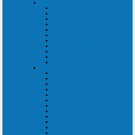
DKC
DKC TRIO MDB
DKC TRIO MDA
DKC Extra TT
DKC Trio XT/Trio XTG
DKC Trio TT
DKC Trio TM
DKC Solo MD/Solo MMB
DKC Small Rackmount
DKC Small Tower
DKC Info Rackmount Pro
DKC Info/Info LCD/Info PDU
Kehua
Kehua Myria 60-200
Kehua MR33 400-1600
Kehua MR33 30-600
Kehua KR-RM Li 1-3 кВА
Kehua KR-RM 10-40 кВА
Kehua KR-RM 1-3 кВА
Kehua KR33T 300-600
Kehua KR33T 10-40
Kehua KR33 300-1200
Kehua KR33 10-40 10-40 кВА
Kehua KR11T 6-10 кВА
Kehua KR11-J Plus 6-10 кВА