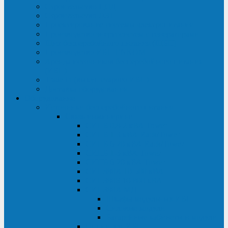
Строительство ЦОД
Строительство ЛЭП
Проектирование системы электропитания
Производство энергосистем с генераторами
Щит бесперебойного питания (ЩБП)
Производство ИБП ENKOМ
Аренда источников бесперебойного питания
(ИБП)
Trade-in (выкуп старого ИБП)
Доставка оборудования
Оборудование
Источники бесперебойного питания
Связь инжиниринг
СИПБ 0,8-2 кВА Tower
СИПБ 1-3 кВА Rack/Tower
СИПБ 6-20 кВА Rack/Tower
СИПБ 1-3 кВА Tower
СИПБ 6-20 кВА Tower
СИП380А 10-500 кВА
СИП380Б 10-800 кВА
СИП380А МД
Шкафы модульных ИБП
Силовые модули
Батарейные кабинеты и модули
Опции для ИБП