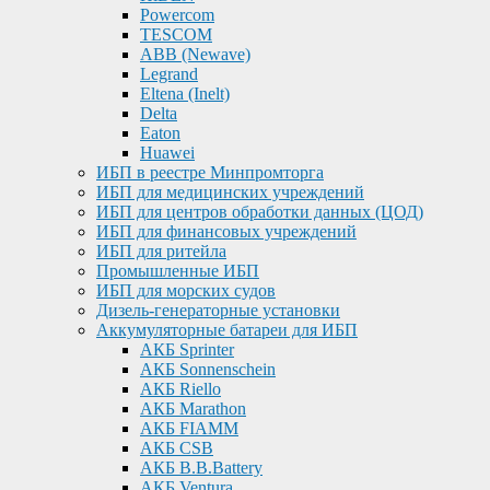
Powercom
TESCOM
ABB (Newave)
Legrand
Eltena (Inelt)
Delta
Eaton
Huawei
ИБП в реестре Минпромторга
ИБП для медицинских учреждений
ИБП для центров обработки данных (ЦОД)
ИБП для финансовых учреждений
ИБП для ритейла
Промышленные ИБП
ИБП для морских судов
Дизель-генераторные установки
Аккумуляторные батареи для ИБП
АКБ Sprinter
АКБ Sonnenschein
АКБ Riello
АКБ Marathon
АКБ FIAMM
АКБ CSB
АКБ B.B.Battery
АКБ Ventura