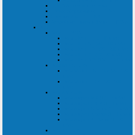
Monolith XM 120 - 200 кВА
ELTENA постоянного тока
Прочее оборудование ELTENA
Софт для ИБП ELTENA
Батарейные шкафы и блоки ELTENA
Delta
Delta ULTRON
Delta Ultron H (15 - 30 кВА)
Delta Ultron NT (20 - 500 кВА)
Delta Ultron HPH (20 - 200 кВА)
Delta Ultron EH (10 - 20 кВА)
Delta Ultron DPS (160 - 1200 кВА)
Delta MODULON
Delta Modulon NH Plus (20 - 120
кВА)
Delta Modulon DPH (20 - 600
кВА)
Delta AMPLON
Delta Amplon MX (1,1 - 3 кВА)
Delta Amplon GAIA (1 - 3 кВА)
Delta Amplon N Series (1 - 3 кВА)
Delta Amplon R Series (1 - 3 кВА)
Delta Amplon RT Series (1 - 20
кВА)
Delta AGILON