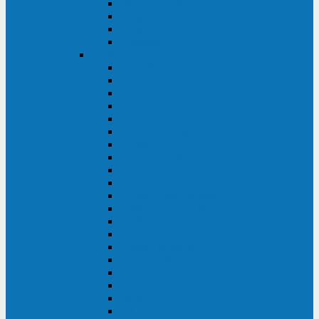
Excelente VM
Uniprom 3L
Uniprom 3M
Uniprom 3S
CyberPower
CPS (600-7500ВА)
SMP (350-750ВА)
HSTP3T (3:3)
SM/SMX (3:3)
OLS (3:1)
RT33 (3 фазы)
Online S (ECO)
Online S (Advanced)
Online S (Premium)
Online (OL)
Online (High-Density)
Professional Rackmount (PR RT)
Professional Tower (PR)
PLT
Office Rackmount (OR)
PFC Sinewave (CP)
Value Pro
Value SOHO
Value
UT