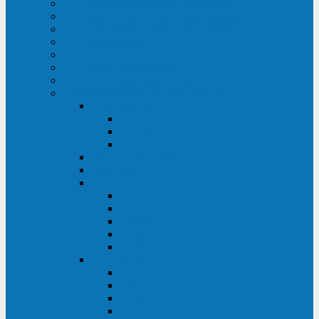
ИБП для медицинских учреждений
ИБП для центров обработки данных (ЦОД)
ИБП для финансовых учреждений
ИБП для ритейла
Промышленные ИБП
ИБП для морских судов
Дизель-генераторные установки
Аккумуляторные батареи для ИБП
АКБ Sprinter
PP
XP-FT
P-XP
АКБ Sonnenschein
АКБ Riello
АКБ Marathon
XL
L
PowerCycle
M-FTX
M-FT
АКБ FIAMM
SLA
FHC
FHT2
FIT