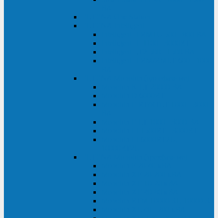
ВА
ELTENA One Station
ELTENA Intelligent
Intelligent II RM1U 500 - 800 ВА
Intelligent III 1100 - 3000RT
Intelligent LT2 500 - 1500 ВА
Intelligent II RM/RMLT 600 - 1000
ВА
ELTENA Monolith (однофазные)
Monolith K LT 20000 ВА
Monolith D 6000RT
Monolith E RT/RTLT 1000 - 3000
ВА
Monolith E LT 1000 - 3000 ВА
Monolith III 1500RT - 3000RT
Monolith III 6000RT2U,
10000RT2U
ELTENA Monolith (трехфазные)
Monolith F 20-40 кВА
Monolith XF 20-200 кВА
Monolith ХE 10-20 кВА
Monolith ХE 40-80 кВА
Monolith RTM 10000-31, 10000-33
Monolith XL 40 - 200 кВА