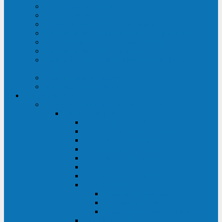
Строительство ЦОД
Строительство ЛЭП
Проектирование системы электропитания
Производство энергосистем с генераторами
Щит бесперебойного питания (ЩБП)
Производство ИБП ENKOМ
Аренда источников бесперебойного питания
(ИБП)
Trade-in (выкуп старого ИБП)
Доставка оборудования
Оборудование
Источники бесперебойного питания
Связь инжиниринг
СИПБ 0,8-2 кВА Tower
СИПБ 1-3 кВА Rack/Tower
СИПБ 6-20 кВА Rack/Tower
СИПБ 1-3 кВА Tower
СИПБ 6-20 кВА Tower
СИП380А 10-500 кВА
СИП380Б 10-800 кВА
СИП380А МД
Шкафы модульных ИБП
Силовые модули
Батарейные кабинеты и модули
Опции для ИБП