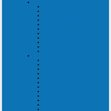
DKC
DKC TRIO MDB
DKC TRIO MDA
DKC Extra TT
DKC Trio XT/Trio XTG
DKC Trio TT
DKC Trio TM
DKC Solo MD/Solo MMB
DKC Small Rackmount
DKC Small Tower
DKC Info Rackmount Pro
DKC Info/Info LCD/Info PDU
Kehua
Kehua Myria 60-200
Kehua MR33 400-1600
Kehua MR33 30-600
Kehua KR-RM Li 1-3 кВА
Kehua KR-RM 10-40 кВА
Kehua KR-RM 1-3 кВА
Kehua KR33T 300-600
Kehua KR33T 10-40
Kehua KR33 300-1200
Kehua KR33 10-40 10-40 кВА
Kehua KR11T 6-10 кВА
Kehua KR11-J Plus 6-10 кВА