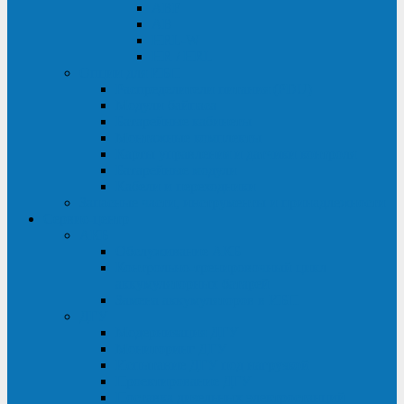
ABF
AB
HRL-W
HR / HRL
Опции для ИБП
Распределители питания (PDU)
Модули байпаса
Батарейные кабинеты
Монтажные комплекты
Карты управления и датчики контроля
Батарейные модули
Кабели и переходники
Запасные части, инструменты и принадлежности
Сервис-центр
АКБ
Обслуживание АКБ
Контрольно-тренировочный цикл
аккумуляторных батарей
Замена аккумуляторов в ИБП
ДГУ
Модернизация ДГУ
Мониторинг ДГУ
Испытание ДГУ под нагрузкой
Проектирование ДГУ
Поставка дизельных электростанций