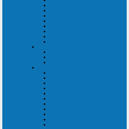
Master Industrial
Master HP
Master HP UL
Master HE
Master FC400
iPlug
iDialog
iDialog Rack
Sentinel Pro
Импульс
Импульс Фристайл
Импульс Боксер
Импульс Модуль
APC
Easy UPS 3S
Easy UPS 3M
Smart-UPS VT
Symmetra PX
Galaxy 3500
Galaxy 5500
Galaxy 7000
Smart-UPS On-Line
Back-UPS Pro
Smart-UPS
Symmetra