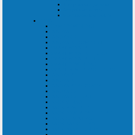
Контролеры и датчики
Батарейные модули
Монтажные комплекты
IPPON
GAME POWER PRO
INNOVA II T
INNOVA G2 L
INNOVA RT TOWER 3-1
SMART WINNER II
SMART WINNER II EURO
SMART WINNER II 1U
SMART POWER PRO II
SMART POWER PRO II EURO
INNOVA RT
INNOVA RT II
INNOVA RT 33 TOWER
INNOVA G2
INNOVA G2 EURO
BACK VERSO
BACK POWER PRO II
BACK POWER PRO II EURO
BACK COMFO PRO II
BACK BASIC EURO
BACK BASIC EURO S
BACK BASIC