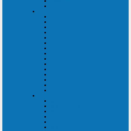
Galaxy 300
Back-UPS
General Electric
EP
VCL
LP31T
NP
Match
ML
TLE
SG
VH
VCO
LP11
GT
Site Pro
LP33
LP31
Systeme Electric
Smart-Save Online SRT (SRTSE)
Smart-Save Online SRV (SRVSE)
Smart-Save SMT (SMTSE)
Back-Save BV (BVSE)
Excelente VX
Excelente VL