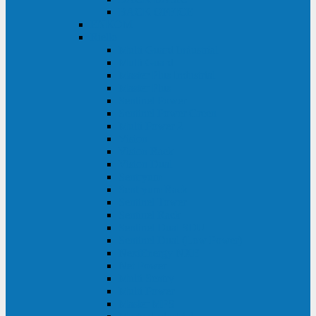
BACK OFFICE
ENKOM
Riello
Multi Guard Industrial
Multi Guard
Master Plus Industrial
Master Plus
Sentinel Power
Sentinel Power Green
Multi Power 2
Vision
Vision Rack
Vision Dual
Sentryum
Sentryum Rack
Sentinel Tower
Sentinel Rack
Sentinel Dual SDU
Sentinel Dual (Low Power)
NextEnergy NXE
Net Power
Multi Sentry
Multi Power
Master MPS