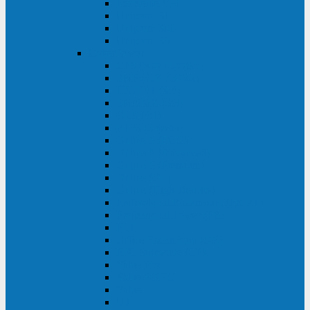
Excelente VM
Uniprom 3L
Uniprom 3M
Uniprom 3S
CyberPower
CPS (600-7500ВА)
SMP (350-750ВА)
HSTP3T (3:3)
SM/SMX (3:3)
OLS (3:1)
RT33 (3 фазы)
Online S (ECO)
Online S (Advanced)
Online S (Premium)
Online (OL)
Online (High-Density)
Professional Rackmount (PR RT)
Professional Tower (PR)
PLT
Office Rackmount (OR)
PFC Sinewave (CP)
Value Pro
Value SOHO
Value
UT