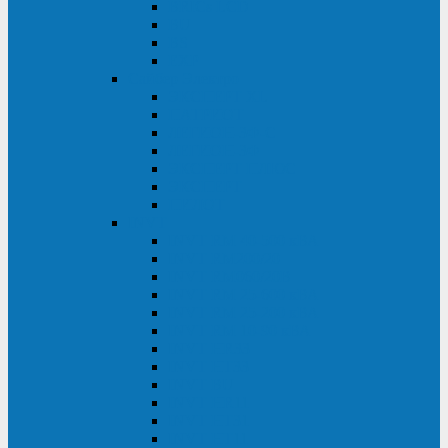
BRICs LCD
BU
BS
EXP
Сайбер Электро
ЭКСПЕРТ XL
ПАТРИОТ
ЛЕГИОН-3Ф-C
ЛЕГИОН-3Ф
ЭКСПЕРТ ПЛЮС
ЭКСПЕРТ
ПИЛОТ
INVT
INVT RM 40-500 кВА
INVT RM200/20
INVT RM060/20B
INVT RM 25-600 кВА
INVT RM 25-200 кВА
INVT RM 10-90 кВА
INVT HR33
INVT HT33
INVT BU
INVT HR11
INVT HT31
INVT HT11