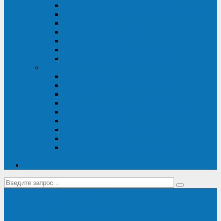
Диагностика дизель-генераторов
Производство дизельных электростанций
Сервис ДЭС
Установка и монтаж ДГУ
Пусконаладка ДГУ
Ремонт дизельных генераторов
Техническое обслуживание ДГУ
ИБП
Диагностика ИБП
Техническое обслуживание ИБП
Ремонт ИБП
Монтаж, шефмонтаж и пусконаладка
Ремонт ИБП APC
Ремонт ИБП Eaton
Ремонт ИБП Delta Electronics
Ремонт ИБП Riello
Техническое обслуживание и сервис ИБП
Legrand
Контакты
Поставка ИБП Eaton и Riello
Санкт-Петербург
info@en-kom.ru
8 (800) 511-70-94
+7 (812) 677-14-41
Перезвоните мне