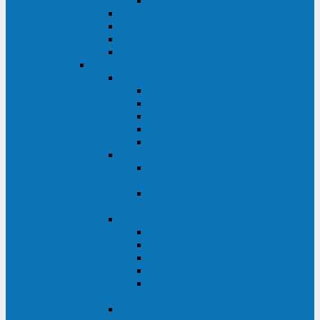
Monolith XM 120 - 200 кВА
ELTENA постоянного тока
Прочее оборудование ELTENA
Софт для ИБП ELTENA
Батарейные шкафы и блоки ELTENA
Delta
Delta ULTRON
Delta Ultron H (15 - 30 кВА)
Delta Ultron NT (20 - 500 кВА)
Delta Ultron HPH (20 - 200 кВА)
Delta Ultron EH (10 - 20 кВА)
Delta Ultron DPS (160 - 1200 кВА)
Delta MODULON
Delta Modulon NH Plus (20 - 120
кВА)
Delta Modulon DPH (20 - 600
кВА)
Delta AMPLON
Delta Amplon MX (1,1 - 3 кВА)
Delta Amplon GAIA (1 - 3 кВА)
Delta Amplon N Series (1 - 3 кВА)
Delta Amplon R Series (1 - 3 кВА)
Delta Amplon RT Series (1 - 20
кВА)
Delta AGILON