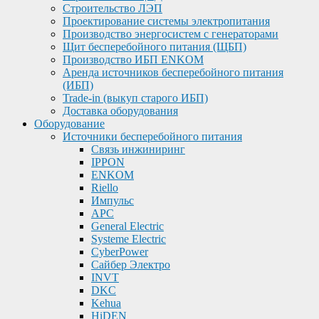
Строительство ЛЭП
Проектирование системы электропитания
Производство энергосистем с генераторами
Щит бесперебойного питания (ЩБП)
Производство ИБП ENKOМ
Аренда источников бесперебойного питания
(ИБП)
Trade-in (выкуп старого ИБП)
Доставка оборудования
Оборудование
Источники бесперебойного питания
Связь инжиниринг
IPPON
ENKOM
Riello
Импульс
APC
General Electric
Systeme Electric
CyberPower
Сайбер Электро
INVT
DKC
Kehua
HiDEN