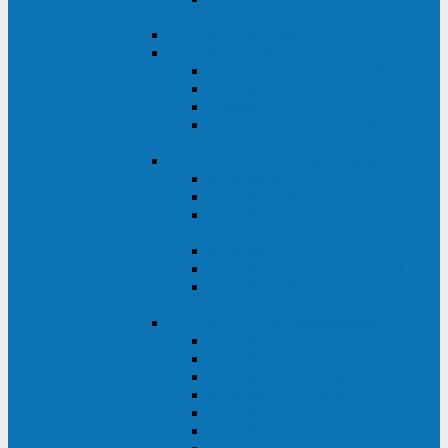
ВА
ELTENA One Station
ELTENA Intelligent
Intelligent II RM1U 500 - 800 ВА
Intelligent III 1100 - 3000RT
Intelligent LT2 500 - 1500 ВА
Intelligent II RM/RMLT 600 - 1000
ВА
ELTENA Monolith (однофазные)
Monolith K LT 20000 ВА
Monolith D 6000RT
Monolith E RT/RTLT 1000 - 3000
ВА
Monolith E LT 1000 - 3000 ВА
Monolith III 1500RT - 3000RT
Monolith III 6000RT2U,
10000RT2U
ELTENA Monolith (трехфазные)
Monolith F 20-40 кВА
Monolith XF 20-200 кВА
Monolith ХE 10-20 кВА
Monolith ХE 40-80 кВА
Monolith RTM 10000-31, 10000-33
Monolith XL 40 - 200 кВА