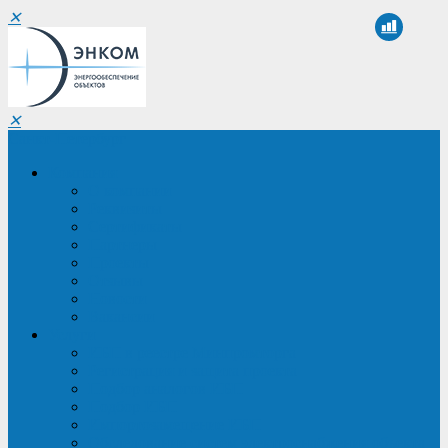
✕
✕
Санкт-Петербург
Компания
О компании
Реквизиты
Сертификаты
Партнеры
Проекты
Отзывы
Новости
Вакансии
Услуги
ИБП в реестре Минпромторга
Регистрация и защита проекта
Подбор аналогов ИБП
Подбор ИБП
Импортозамещение ИБП
Обследование систем электроснабжения объекта