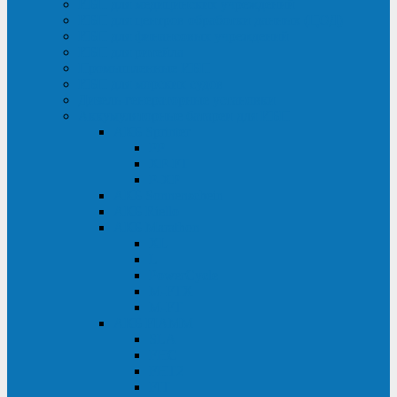
ИБП для медицинских учреждений
ИБП для центров обработки данных (ЦОД)
ИБП для финансовых учреждений
ИБП для ритейла
Промышленные ИБП
ИБП для морских судов
Дизель-генераторные установки
Аккумуляторные батареи для ИБП
АКБ Sprinter
PP
XP-FT
P-XP
АКБ Sonnenschein
АКБ Riello
АКБ Marathon
XL
L
PowerCycle
M-FTX
M-FT
АКБ FIAMM
SLA
FHC
FHT2
FIT