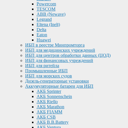
Powercom
TESCOM
ABB (Newave)
Legrand
Eltena (Inelt)
Delta
Eaton
Huawei
ИБП в реестре Минпромторга
ИБП для медицинских учреждений
ИБП для центров обработки данных (ЦОД)
ИБП для финансовых учреждений
ИБП для ритейла
Промышленные ИБП
ИБП для морских судов
Дизель-генераторные установки
Аккумуляторные батареи для ИБП
АКБ Sprinter
АКБ Sonnenschein
АКБ Riello
АКБ Marathon
АКБ FIAMM
АКБ CSB
АКБ B.B.Battery
АКБ Ventura