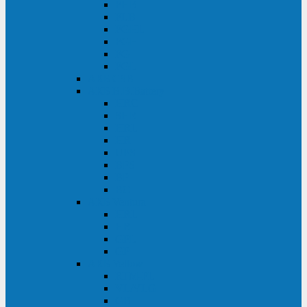
FHB
FLB
FGHL
FGH
FG
FGL
АКБ CSB
АКБ B.B.Battery
HRC
SHR
HRL
HR
UPS
BPS
BP
BC
АКБ Ventura
HRL
HR
GPL
GP
АКБ Yellow
RTM-PL
VL/VLG
GB