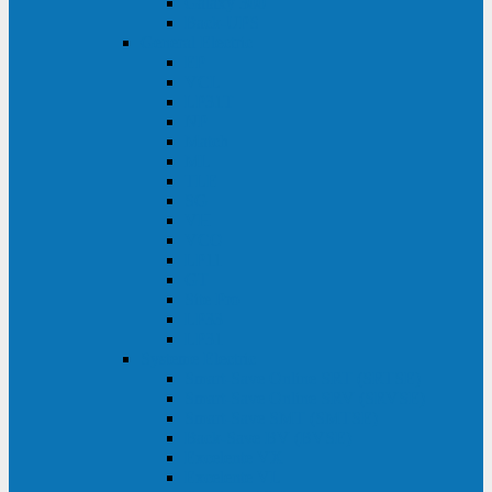
Galaxy 300
Back-UPS
General Electric
EP
VCL
LP31T
NP
Match
ML
TLE
SG
VH
VCO
LP11
GT
Site Pro
LP33
LP31
Systeme Electric
Smart-Save Online SRT (SRTSE)
Smart-Save Online SRV (SRVSE)
Smart-Save SMT (SMTSE)
Back-Save BV (BVSE)
Excelente VX
Excelente VL