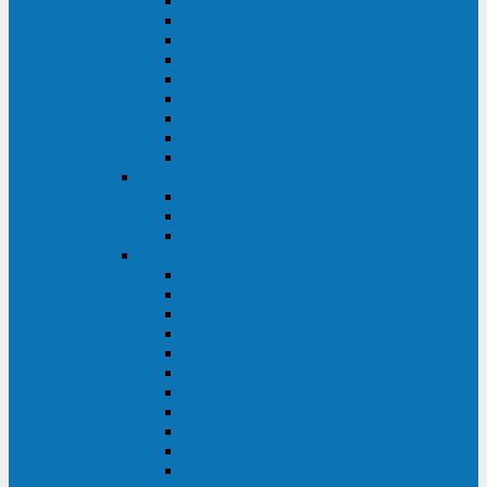
Master Industrial
Master HP
Master HP UL
Master HE
Master FC400
iPlug
iDialog
iDialog Rack
Sentinel Pro
Импульс
Импульс Фристайл
Импульс Боксер
Импульс Модуль
APC
Easy UPS 3S
Easy UPS 3M
Smart-UPS VT
Symmetra PX
Galaxy 3500
Galaxy 5500
Galaxy 7000
Smart-UPS On-Line
Back-UPS Pro
Smart-UPS
Symmetra