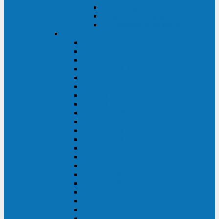
Контролеры и датчики
Батарейные модули
Монтажные комплекты
IPPON
GAME POWER PRO
INNOVA II T
INNOVA G2 L
INNOVA RT TOWER 3-1
SMART WINNER II
SMART WINNER II EURO
SMART WINNER II 1U
SMART POWER PRO II
SMART POWER PRO II EURO
INNOVA RT
INNOVA RT II
INNOVA RT 33 TOWER
INNOVA G2
INNOVA G2 EURO
BACK VERSO
BACK POWER PRO II
BACK POWER PRO II EURO
BACK COMFO PRO II
BACK BASIC EURO
BACK BASIC EURO S
BACK BASIC