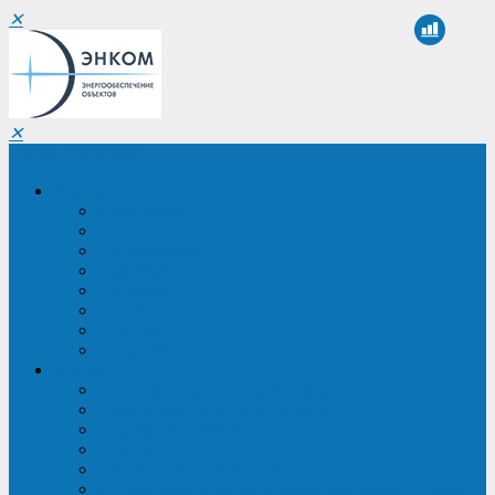
✕
✕
Санкт-Петербург
Компания
О компании
Реквизиты
Сертификаты
Партнеры
Проекты
Отзывы
Новости
Вакансии
Услуги
ИБП в реестре Минпромторга
Регистрация и защита проекта
Подбор аналогов ИБП
Подбор ИБП
Импортозамещение ИБП
Обследование систем электроснабжения объекта