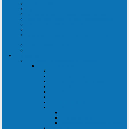
Строительство ЦОД
Строительство ЛЭП
Проектирование системы электропитания
Производство энергосистем с генераторами
Щит бесперебойного питания (ЩБП)
Производство ИБП ENKOМ
Аренда источников бесперебойного питания
(ИБП)
Trade-in (выкуп старого ИБП)
Доставка оборудования
Оборудование
Источники бесперебойного питания
Связь инжиниринг
СИПБ 0,8-2 кВА Tower
СИПБ 1-3 кВА Rack/Tower
СИПБ 6-20 кВА Rack/Tower
СИПБ 1-3 кВА Tower
СИПБ 6-20 кВА Tower
СИП380А 10-500 кВА
СИП380Б 10-800 кВА
СИП380А МД
Шкафы модульных ИБП
Силовые модули
Батарейные кабинеты и модули
Опции для ИБП