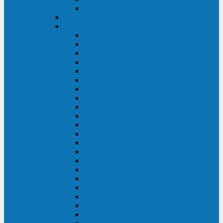
BACK OFFICE
ENKOM
Riello
Multi Guard Industrial
Multi Guard
Master Plus Industrial
Master Plus
Sentinel Power
Sentinel Power Green
Multi Power 2
Vision
Vision Rack
Vision Dual
Sentryum
Sentryum Rack
Sentinel Tower
Sentinel Rack
Sentinel Dual SDU
Sentinel Dual (Low Power)
NextEnergy NXE
Net Power
Multi Sentry
Multi Power
Master MPS