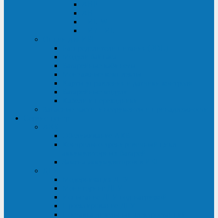
ABF
AB
HRL-W
HR / HRL
Опции для ИБП
Распределители питания (PDU)
Модули байпаса
Батарейные кабинеты
Монтажные комплекты
Карты управления и датчики контроля
Батарейные модули
Кабели и переходники
Запасные части, инструменты и принадлежности
Сервис-центр
АКБ
Обслуживание АКБ
Контрольно-тренировочный цикл
аккумуляторных батарей
Замена аккумуляторов в ИБП
ДГУ
Модернизация ДГУ
Мониторинг ДГУ
Испытание ДГУ под нагрузкой
Проектирование ДГУ
Поставка дизельных электростанций