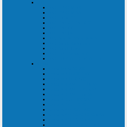
DKC
DKC TRIO MDB
DKC TRIO MDA
DKC Extra TT
DKC Trio XT/Trio XTG
DKC Trio TT
DKC Trio TM
DKC Solo MD/Solo MMB
DKC Small Rackmount
DKC Small Tower
DKC Info Rackmount Pro
DKC Info/Info LCD/Info PDU
Kehua
Kehua Myria 60-200
Kehua MR33 400-1600
Kehua MR33 30-600
Kehua KR-RM Li 1-3 кВА
Kehua KR-RM 10-40 кВА
Kehua KR-RM 1-3 кВА
Kehua KR33T 300-600
Kehua KR33T 10-40
Kehua KR33 300-1200
Kehua KR33 10-40 10-40 кВА
Kehua KR11T 6-10 кВА
Kehua KR11-J Plus 6-10 кВА