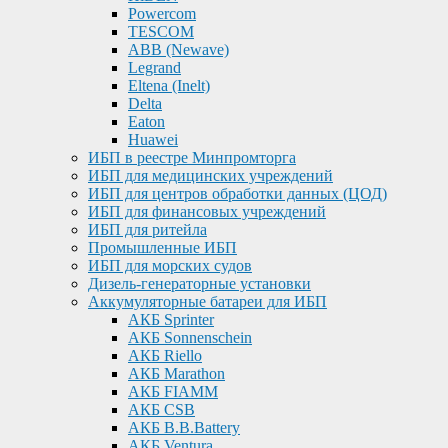
Powercom
TESCOM
ABB (Newave)
Legrand
Eltena (Inelt)
Delta
Eaton
Huawei
ИБП в реестре Минпромторга
ИБП для медицинских учреждений
ИБП для центров обработки данных (ЦОД)
ИБП для финансовых учреждений
ИБП для ритейла
Промышленные ИБП
ИБП для морских судов
Дизель-генераторные установки
Аккумуляторные батареи для ИБП
АКБ Sprinter
АКБ Sonnenschein
АКБ Riello
АКБ Marathon
АКБ FIAMM
АКБ CSB
АКБ B.B.Battery
АКБ Ventura