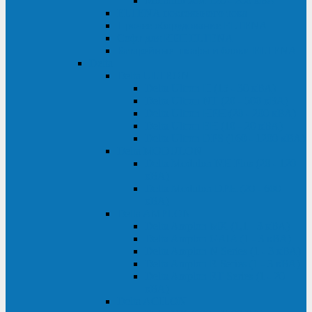
Monolith XM 120 - 200 кВА
ELTENA постоянного тока
Прочее оборудование ELTENA
Софт для ИБП ELTENA
Батарейные шкафы и блоки ELTENA
Delta
Delta ULTRON
Delta Ultron H (15 - 30 кВА)
Delta Ultron NT (20 - 500 кВА)
Delta Ultron HPH (20 - 200 кВА)
Delta Ultron EH (10 - 20 кВА)
Delta Ultron DPS (160 - 1200 кВА)
Delta MODULON
Delta Modulon NH Plus (20 - 120
кВА)
Delta Modulon DPH (20 - 600
кВА)
Delta AMPLON
Delta Amplon MX (1,1 - 3 кВА)
Delta Amplon GAIA (1 - 3 кВА)
Delta Amplon N Series (1 - 3 кВА)
Delta Amplon R Series (1 - 3 кВА)
Delta Amplon RT Series (1 - 20
кВА)
Delta AGILON