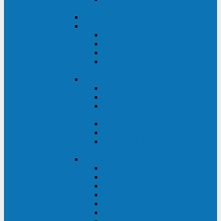
ВА
ELTENA One Station
ELTENA Intelligent
Intelligent II RM1U 500 - 800 ВА
Intelligent III 1100 - 3000RT
Intelligent LT2 500 - 1500 ВА
Intelligent II RM/RMLT 600 - 1000
ВА
ELTENA Monolith (однофазные)
Monolith K LT 20000 ВА
Monolith D 6000RT
Monolith E RT/RTLT 1000 - 3000
ВА
Monolith E LT 1000 - 3000 ВА
Monolith III 1500RT - 3000RT
Monolith III 6000RT2U,
10000RT2U
ELTENA Monolith (трехфазные)
Monolith F 20-40 кВА
Monolith XF 20-200 кВА
Monolith ХE 10-20 кВА
Monolith ХE 40-80 кВА
Monolith RTM 10000-31, 10000-33
Monolith XL 40 - 200 кВА