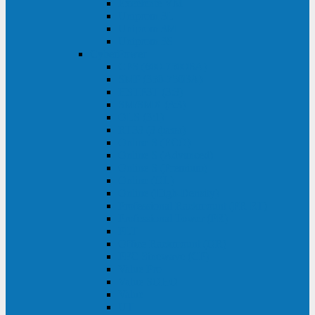
Excelente VM
Uniprom 3L
Uniprom 3M
Uniprom 3S
CyberPower
CPS (600-7500ВА)
SMP (350-750ВА)
HSTP3T (3:3)
SM/SMX (3:3)
OLS (3:1)
RT33 (3 фазы)
Online S (ECO)
Online S (Advanced)
Online S (Premium)
Online (OL)
Online (High-Density)
Professional Rackmount (PR RT)
Professional Tower (PR)
PLT
Office Rackmount (OR)
PFC Sinewave (CP)
Value Pro
Value SOHO
Value
UT