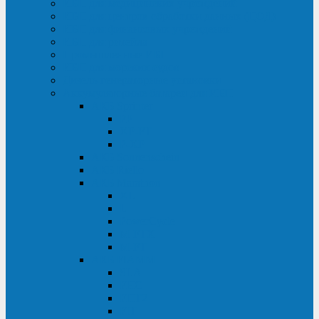
ИБП для медицинских учреждений
ИБП для центров обработки данных (ЦОД)
ИБП для финансовых учреждений
ИБП для ритейла
Промышленные ИБП
ИБП для морских судов
Дизель-генераторные установки
Аккумуляторные батареи для ИБП
АКБ Sprinter
PP
XP-FT
P-XP
АКБ Sonnenschein
АКБ Riello
АКБ Marathon
XL
L
PowerCycle
M-FTX
M-FT
АКБ FIAMM
SLA
FHC
FHT2
FIT