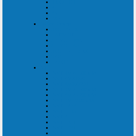
BRICs LCD
BU
BS
EXP
Сайбер Электро
ЭКСПЕРТ XL
ПАТРИОТ
ЛЕГИОН-3Ф-C
ЛЕГИОН-3Ф
ЭКСПЕРТ ПЛЮС
ЭКСПЕРТ
ПИЛОТ
INVT
INVT RM 40-500 кВА
INVT RM200/20
INVT RM060/20B
INVT RM 25-600 кВА
INVT RM 25-200 кВА
INVT RM 10-90 кВА
INVT HR33
INVT HT33
INVT BU
INVT HR11
INVT HT31
INVT HT11