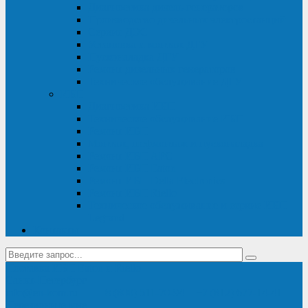
Диагностика дизель-генераторов
Производство дизельных электростанций
Сервис ДЭС
Установка и монтаж ДГУ
Пусконаладка ДГУ
Ремонт дизельных генераторов
Техническое обслуживание ДГУ
ИБП
Диагностика ИБП
Техническое обслуживание ИБП
Ремонт ИБП
Монтаж, шефмонтаж и пусконаладка
Ремонт ИБП APC
Ремонт ИБП Eaton
Ремонт ИБП Delta Electronics
Ремонт ИБП Riello
Техническое обслуживание и сервис ИБП
Legrand
Контакты
Поставка ИБП Eaton и Riello
Санкт-Петербург
info@en-kom.ru
8 (800) 511-70-94
+7 (812) 677-14-41
Перезвоните мне