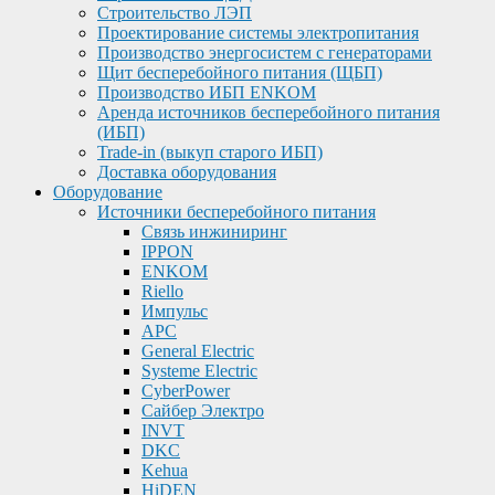
Строительство ЛЭП
Проектирование системы электропитания
Производство энергосистем с генераторами
Щит бесперебойного питания (ЩБП)
Производство ИБП ENKOМ
Аренда источников бесперебойного питания
(ИБП)
Trade-in (выкуп старого ИБП)
Доставка оборудования
Оборудование
Источники бесперебойного питания
Связь инжиниринг
IPPON
ENKOM
Riello
Импульс
APC
General Electric
Systeme Electric
CyberPower
Сайбер Электро
INVT
DKC
Kehua
HiDEN