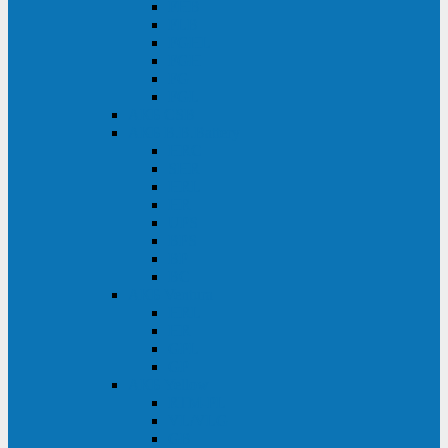
FHB
FLB
FGHL
FGH
FG
FGL
АКБ CSB
АКБ B.B.Battery
HRC
SHR
HRL
HR
UPS
BPS
BP
BC
АКБ Ventura
HRL
HR
GPL
GP
АКБ Yellow
RTM-PL
VL/VLG
GB