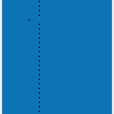
Excelente VM
Uniprom 3L
Uniprom 3M
Uniprom 3S
CyberPower
CPS (600-7500ВА)
SMP (350-750ВА)
HSTP3T (3:3)
SM/SMX (3:3)
OLS (3:1)
RT33 (3 фазы)
Online S (ECO)
Online S (Advanced)
Online S (Premium)
Online (OL)
Online (High-Density)
Professional Rackmount (PR RT)
Professional Tower (PR)
PLT
Office Rackmount (OR)
PFC Sinewave (CP)
Value Pro
Value SOHO
Value
UT