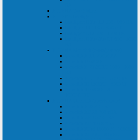
ВА
ELTENA One Station
ELTENA Intelligent
Intelligent II RM1U 500 - 800 ВА
Intelligent III 1100 - 3000RT
Intelligent LT2 500 - 1500 ВА
Intelligent II RM/RMLT 600 - 1000
ВА
ELTENA Monolith (однофазные)
Monolith K LT 20000 ВА
Monolith D 6000RT
Monolith E RT/RTLT 1000 - 3000
ВА
Monolith E LT 1000 - 3000 ВА
Monolith III 1500RT - 3000RT
Monolith III 6000RT2U,
10000RT2U
ELTENA Monolith (трехфазные)
Monolith F 20-40 кВА
Monolith XF 20-200 кВА
Monolith ХE 10-20 кВА
Monolith ХE 40-80 кВА
Monolith RTM 10000-31, 10000-33
Monolith XL 40 - 200 кВА