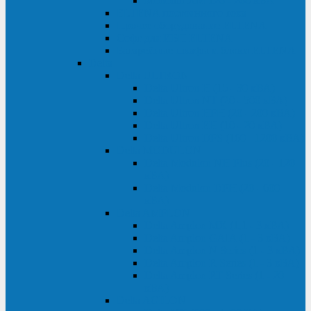
Monolith XM 120 - 200 кВА
ELTENA постоянного тока
Прочее оборудование ELTENA
Софт для ИБП ELTENA
Батарейные шкафы и блоки ELTENA
Delta
Delta ULTRON
Delta Ultron H (15 - 30 кВА)
Delta Ultron NT (20 - 500 кВА)
Delta Ultron HPH (20 - 200 кВА)
Delta Ultron EH (10 - 20 кВА)
Delta Ultron DPS (160 - 1200 кВА)
Delta MODULON
Delta Modulon NH Plus (20 - 120
кВА)
Delta Modulon DPH (20 - 600
кВА)
Delta AMPLON
Delta Amplon MX (1,1 - 3 кВА)
Delta Amplon GAIA (1 - 3 кВА)
Delta Amplon N Series (1 - 3 кВА)
Delta Amplon R Series (1 - 3 кВА)
Delta Amplon RT Series (1 - 20
кВА)
Delta AGILON