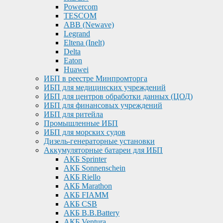
Powercom
TESCOM
ABB (Newave)
Legrand
Eltena (Inelt)
Delta
Eaton
Huawei
ИБП в реестре Минпромторга
ИБП для медицинских учреждений
ИБП для центров обработки данных (ЦОД)
ИБП для финансовых учреждений
ИБП для ритейла
Промышленные ИБП
ИБП для морских судов
Дизель-генераторные установки
Аккумуляторные батареи для ИБП
АКБ Sprinter
АКБ Sonnenschein
АКБ Riello
АКБ Marathon
АКБ FIAMM
АКБ CSB
АКБ B.B.Battery
АКБ Ventura