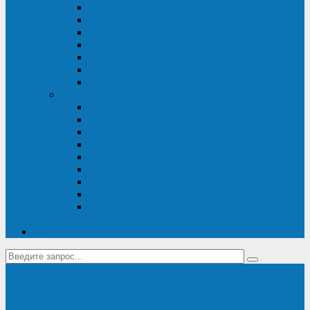
Диагностика дизель-генераторов
Производство дизельных электростанций
Сервис ДЭС
Установка и монтаж ДГУ
Пусконаладка ДГУ
Ремонт дизельных генераторов
Техническое обслуживание ДГУ
ИБП
Диагностика ИБП
Техническое обслуживание ИБП
Ремонт ИБП
Монтаж, шефмонтаж и пусконаладка
Ремонт ИБП APC
Ремонт ИБП Eaton
Ремонт ИБП Delta Electronics
Ремонт ИБП Riello
Техническое обслуживание и сервис ИБП
Legrand
Контакты
Поставка ИБП Eaton и Riello
Санкт-Петербург
info@en-kom.ru
8 (800) 511-70-94
+7 (812) 677-14-41
Перезвоните мне