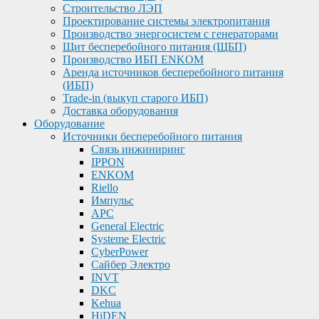
Строительство ЛЭП
Проектирование системы электропитания
Производство энергосистем с генераторами
Щит бесперебойного питания (ЩБП)
Производство ИБП ENKOМ
Аренда источников бесперебойного питания
(ИБП)
Trade-in (выкуп старого ИБП)
Доставка оборудования
Оборудование
Источники бесперебойного питания
Связь инжиниринг
IPPON
ENKOM
Riello
Импульс
APC
General Electric
Systeme Electric
CyberPower
Сайбер Электро
INVT
DKC
Kehua
HiDEN