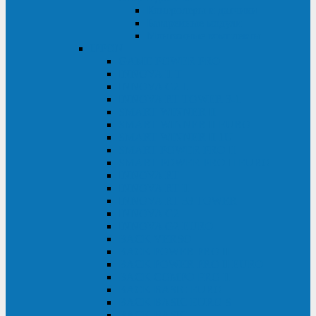
Контролеры и датчики
Батарейные модули
Монтажные комплекты
IPPON
GAME POWER PRO
INNOVA II T
INNOVA G2 L
INNOVA RT TOWER 3-1
SMART WINNER II
SMART WINNER II EURO
SMART WINNER II 1U
SMART POWER PRO II
SMART POWER PRO II EURO
INNOVA RT
INNOVA RT II
INNOVA RT 33 TOWER
INNOVA G2
INNOVA G2 EURO
BACK VERSO
BACK POWER PRO II
BACK POWER PRO II EURO
BACK COMFO PRO II
BACK BASIC EURO
BACK BASIC EURO S
BACK BASIC