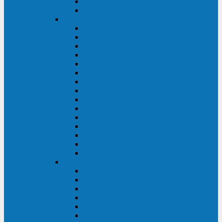
Galaxy 300
Back-UPS
General Electric
EP
VCL
LP31T
NP
Match
ML
TLE
SG
VH
VCO
LP11
GT
Site Pro
LP33
LP31
Systeme Electric
Smart-Save Online SRT (SRTSE)
Smart-Save Online SRV (SRVSE)
Smart-Save SMT (SMTSE)
Back-Save BV (BVSE)
Excelente VX
Excelente VL