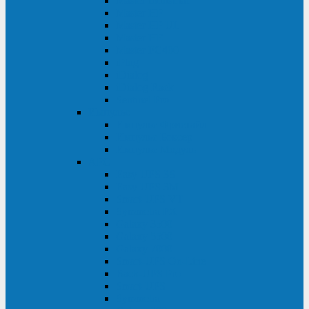
Master Industrial
Master HP
Master HP UL
Master HE
Master FC400
iPlug
iDialog
iDialog Rack
Sentinel Pro
Импульс
Импульс Фристайл
Импульс Боксер
Импульс Модуль
APC
Easy UPS 3S
Easy UPS 3M
Smart-UPS VT
Symmetra PX
Galaxy 3500
Galaxy 5500
Galaxy 7000
Smart-UPS On-Line
Back-UPS Pro
Smart-UPS
Symmetra