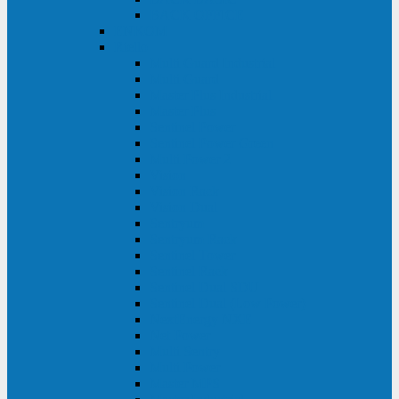
BACK OFFICE
ENKOM
Riello
Multi Guard Industrial
Multi Guard
Master Plus Industrial
Master Plus
Sentinel Power
Sentinel Power Green
Multi Power 2
Vision
Vision Rack
Vision Dual
Sentryum
Sentryum Rack
Sentinel Tower
Sentinel Rack
Sentinel Dual SDU
Sentinel Dual (Low Power)
NextEnergy NXE
Net Power
Multi Sentry
Multi Power
Master MPS