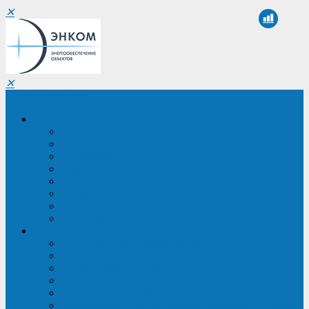
✕
✕
Санкт-Петербург
Компания
О компании
Реквизиты
Сертификаты
Партнеры
Проекты
Отзывы
Новости
Вакансии
Услуги
ИБП в реестре Минпромторга
Регистрация и защита проекта
Подбор аналогов ИБП
Подбор ИБП
Импортозамещение ИБП
Обследование систем электроснабжения объекта