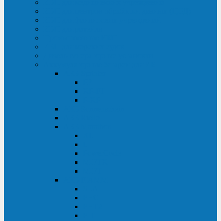
ИБП для медицинских учреждений
ИБП для центров обработки данных (ЦОД)
ИБП для финансовых учреждений
ИБП для ритейла
Промышленные ИБП
ИБП для морских судов
Дизель-генераторные установки
Аккумуляторные батареи для ИБП
АКБ Sprinter
PP
XP-FT
P-XP
АКБ Sonnenschein
АКБ Riello
АКБ Marathon
XL
L
PowerCycle
M-FTX
M-FT
АКБ FIAMM
SLA
FHC
FHT2
FIT