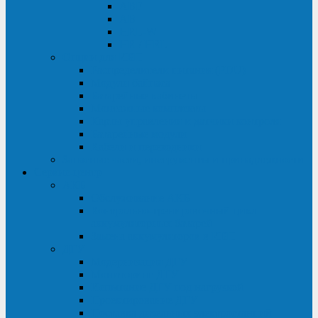
ABF
AB
HRL-W
HR / HRL
Опции для ИБП
Распределители питания (PDU)
Модули байпаса
Батарейные кабинеты
Монтажные комплекты
Карты управления и датчики контроля
Батарейные модули
Кабели и переходники
Запасные части, инструменты и принадлежности
Сервис-центр
АКБ
Обслуживание АКБ
Контрольно-тренировочный цикл
аккумуляторных батарей
Замена аккумуляторов в ИБП
ДГУ
Модернизация ДГУ
Мониторинг ДГУ
Испытание ДГУ под нагрузкой
Проектирование ДГУ
Поставка дизельных электростанций