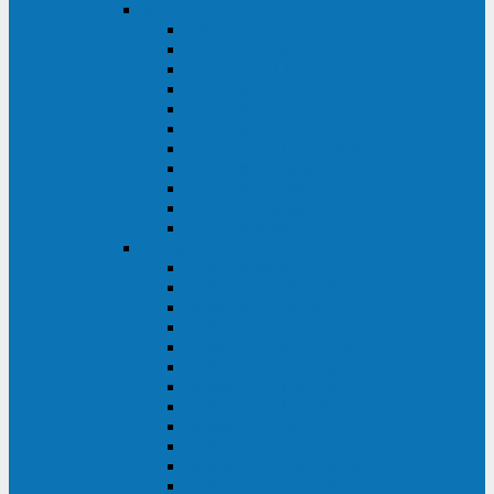
DKC
DKC TRIO MDB
DKC TRIO MDA
DKC Extra TT
DKC Trio XT/Trio XTG
DKC Trio TT
DKC Trio TM
DKC Solo MD/Solo MMB
DKC Small Rackmount
DKC Small Tower
DKC Info Rackmount Pro
DKC Info/Info LCD/Info PDU
Kehua
Kehua Myria 60-200
Kehua MR33 400-1600
Kehua MR33 30-600
Kehua KR-RM Li 1-3 кВА
Kehua KR-RM 10-40 кВА
Kehua KR-RM 1-3 кВА
Kehua KR33T 300-600
Kehua KR33T 10-40
Kehua KR33 300-1200
Kehua KR33 10-40 10-40 кВА
Kehua KR11T 6-10 кВА
Kehua KR11-J Plus 6-10 кВА