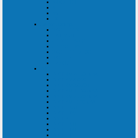
BRICs LCD
BU
BS
EXP
Сайбер Электро
ЭКСПЕРТ XL
ПАТРИОТ
ЛЕГИОН-3Ф-C
ЛЕГИОН-3Ф
ЭКСПЕРТ ПЛЮС
ЭКСПЕРТ
ПИЛОТ
INVT
INVT RM 40-500 кВА
INVT RM200/20
INVT RM060/20B
INVT RM 25-600 кВА
INVT RM 25-200 кВА
INVT RM 10-90 кВА
INVT HR33
INVT HT33
INVT BU
INVT HR11
INVT HT31
INVT HT11