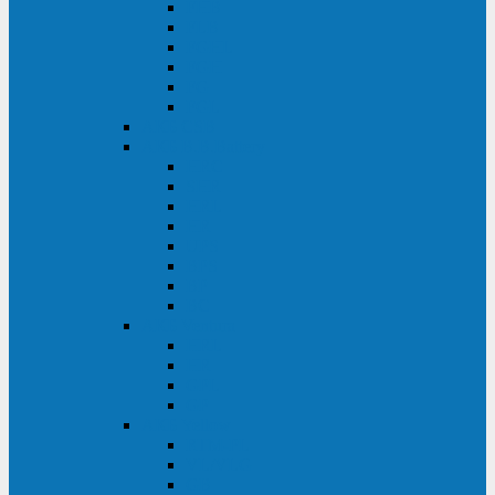
FHB
FLB
FGHL
FGH
FG
FGL
АКБ CSB
АКБ B.B.Battery
HRC
SHR
HRL
HR
UPS
BPS
BP
BC
АКБ Ventura
HRL
HR
GPL
GP
АКБ Yellow
RTM-PL
VL/VLG
GB