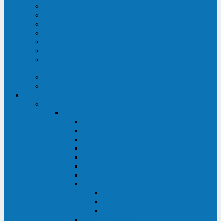
Строительство ЦОД
Строительство ЛЭП
Проектирование системы электропитания
Производство энергосистем с генераторами
Щит бесперебойного питания (ЩБП)
Производство ИБП ENKOМ
Аренда источников бесперебойного питания
(ИБП)
Trade-in (выкуп старого ИБП)
Доставка оборудования
Оборудование
Источники бесперебойного питания
Связь инжиниринг
СИПБ 0,8-2 кВА Tower
СИПБ 1-3 кВА Rack/Tower
СИПБ 6-20 кВА Rack/Tower
СИПБ 1-3 кВА Tower
СИПБ 6-20 кВА Tower
СИП380А 10-500 кВА
СИП380Б 10-800 кВА
СИП380А МД
Шкафы модульных ИБП
Силовые модули
Батарейные кабинеты и модули
Опции для ИБП